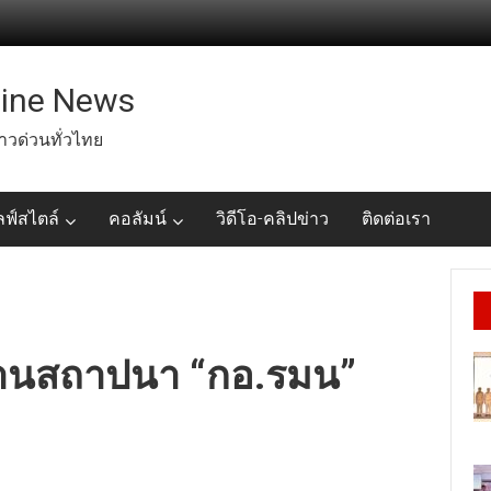
line News
่าวด่วนทั่วไทย
ลฟ์สไตล์
คอลัมน์
วิดีโอ-คลิปข่าว
ติดต่อเรา
นงานสถาปนา “กอ.รมน”