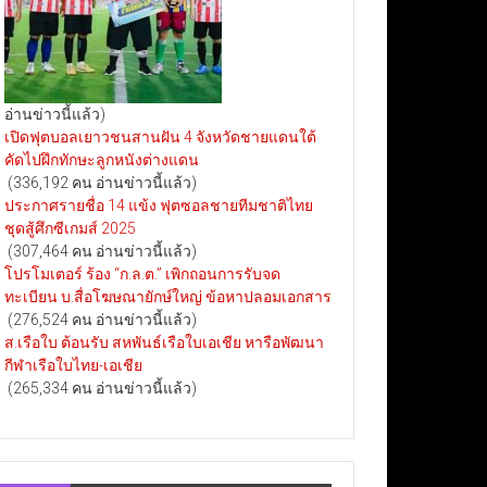
อ่านข่าวนี้แล้ว)
เปิดฟุตบอลเยาวชนสานฝัน 4 จังหวัดชายแดนใต้
คัดไปฝึกทักษะลูกหนังต่างแดน
(336,192 คน อ่านข่าวนี้แล้ว)
ประกาศรายชื่อ 14 แข้ง ฟุตซอลชายทีมชาติไทย
ชุดสู้ศึกซีเกมส์ 2025
(307,464 คน อ่านข่าวนี้แล้ว)
โปรโมเตอร์ ร้อง “ก.ล.ต.” เพิกถอนการรับจด
ทะเบียน บ.สื่อโฆษณายักษ์ใหญ่ ข้อหาปลอมเอกสาร
(276,524 คน อ่านข่าวนี้แล้ว)
ส.เรือใบ ต้อนรับ สหพันธ์เรือใบเอเชีย หารือพัฒนา
กีฬาเรือใบไทย-เอเชีย
(265,334 คน อ่านข่าวนี้แล้ว)