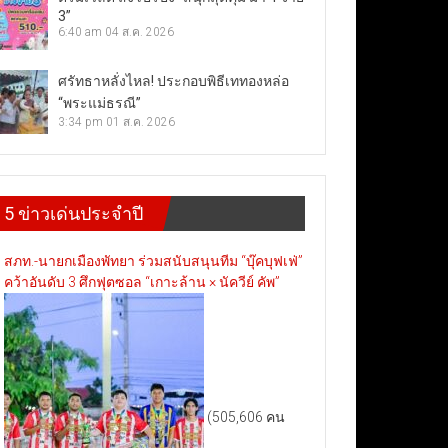
3”
6:40 am
04 ส.ค. 2026
ศรัทธาหลั่งไหล! ประกอบพิธีเททองหล่อ
“พระแม่ธรณี”
3:34 pm
01 ส.ค. 2026
5 ข่าวเด่นประจำปี
สภท.-นายกเมืองพัทยา ร่วมสนับสนุนทีม “บุ๊คบุฟเฟ่”
คว้าอันดับ 3 ศึกฟุตซอล “เกาะล้าน × นัควีย์ คัพ”
(505,606 คน