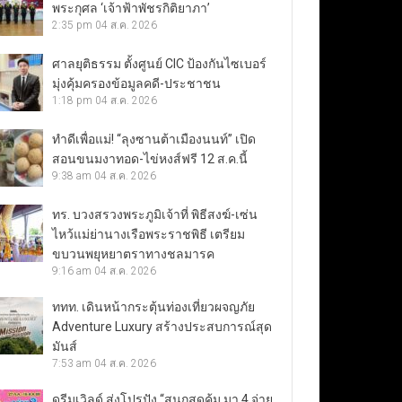
พระกุศล ‘เจ้าฟ้าพัชรกิติยาภา’
2:35 pm
04 ส.ค. 2026
ศาลยุติธรรม ตั้งศูนย์ CIC ป้องกันไซเบอร์
มุ่งคุ้มครองข้อมูลคดี-ประชาชน
1:18 pm
04 ส.ค. 2026
ทำดีเพื่อแม่! “ลุงซานต้าเมืองนนท์” เปิด
สอนขนมงาทอด-ไข่หงส์ฟรี 12 ส.ค.นี้
9:38 am
04 ส.ค. 2026
ทร. บวงสรวงพระภูมิเจ้าที่ พิธีสงฆ์-เซ่น
ไหว้แม่ย่านางเรือพระราชพิธี เตรียม
ขบวนพยุหยาตราทางชลมารค
9:16 am
04 ส.ค. 2026
ททท. เดินหน้ากระตุ้นท่องเที่ยวผจญภัย
Adventure Luxury สร้างประสบการณ์สุด
มันส์
7:53 am
04 ส.ค. 2026
ดรีมเวิลด์ ส่งโปรปัง “สนุกสุดคุ้ม มา 4 จ่าย