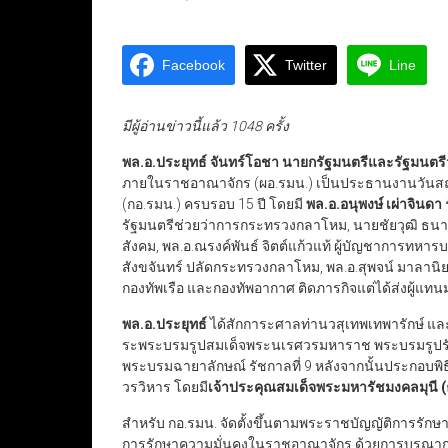
Facebook
Twitter
Line
มีผู้อ่านข่าวนี้แล้ว 1048 ครั้ง
พล.อ.ประยุทธ์ จันทร์โอชา นายกรัฐมนตรีและรัฐมนต
ภายในราชอาณาจักร (ผอ.รมน.)​ เป็นประธานงานวั
(กอ.รมน.) ครบรอบ 15 ปี โดยมี
พล.อ.อนุพงษ์ เผ่าจินดา
รัฐมนตรีช่วยว่าการกระทรวงกลาโหม, นายชัยวุฒิ ธนาค
สังคม, พล.อ.ณรงค์พันธ์ จิตต์แก้วแท้ ผู้บัญชาการทหารบ
สังขจันทร์ ปลัดกระทรวงกลาโหม, พล.อ.สุพจน์ มาลานิย
กองทัพเรือ และกองทัพอากาศ ติดภารกิจแต่ได้ส่งผู้แทน
พล.อ.ประยุทธ์
ได้สักการะศาลท่านวสุเทพเทพารักษ์ และ
ระพระบรมรูปสมเด็จพระนเรศวรมหาราช พระบรมรูปรัชก
พระบรมฉายาลักษณ์ รัชกาลที่ 9 หลังจากนั้นประกอบพิธ
วรวิหาร โดยมี
เจ้าประคุณสมเด็จพระมหารัชมงคลมุนี (
สำหรับ กอ.รมน. จัดตั้งขึ้นตามพระราชบัญญัติการรัก
การรักษาความมั่นคงในราชอาณาจักร ด้วยการบูรณากา