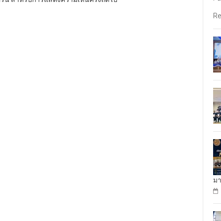
Re
มา