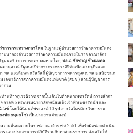
รีว่าการกระทรวงกลาโหม
ในฐานะผู้อำนวยการรักษาความมั่นคง
นสถาปนากองอำนวยการรักษาความมั่นคงภายในราชอาณาจักร
รัฐมนตรีว่าการกระทรวงมหาดไทย,
พล.อ.ชัยชาญ ช้างมงคล
มานุสรณ์ รัฐมนตรีว่าการกระทรวงดิจิทัลเพื่อเศรษฐกิจและ
ก, พล.อ.เฉลิมพล ศรีสวัสดิ์ ผู้บัญชาการทหารสูงสุด, พล.อ.สนิธชนก
ม เลขาธิการสภาความมั่นคงแห่งชาติ (สมช.)​ ส่วนผู้บัญชาการ
มาร่วม
ท่านท้าวกุเวรธิราช จากนั้นเดินไปตำหนักเพชรรัตน์ ถวายสักกา
าลที่ 6 พระบรมฉายาลักษณ์สมเด็จเจ้าฟ้าเพชรรัตน์ฯ และ
ีสงฆ์ โดยได้นิมนต์พระสงฆ์ 10 รูป จากวัดไตรมิตรวิทยาราม
ธงชัย ธมฺมธโช)
เป็นประธานฝ่ายสงฆ์
ษาความมั่นคงภายในราชอาณาจักร พ.ศ.2551 เพื่อรับผิดชอบดำเนิน
ร และประสานการปฏิบัติร่วมกับทุกส่วนราชการ ส่งเสริมให้