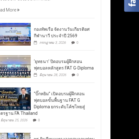
ad More
กองทัพเรือ จัดงานวันเกียรติยศ
กีฬานาวี ประจำปี 2569
กรกฎาคม 3, 2026
0
‘ยุทธนา’ ปิดอบรมผู้ฝึกสอน
ฟุตบอลหลักสูตร FAT G-Diploma
มิถุนายน 28, 2026
0
“บิ๊กหยิม” เปิดอบรมผู้ฝึกสอน
ฟุตบอลขั้นพื้นฐาน FAT G
Diploma ยกระดับโค้ชไทยสู่
ตรฐาน FA Thailand
มิถุนายน 25, 2026
0
ทรู ยินดีหนุนทางออกสมาคมฟุตบ