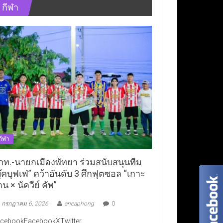
กีฬา
กีฬา
ภท.-นายกเมืองพัทยา ร่วมสนับสนุนทีม
ุ๊คบุฟเฟ่” คว้าอันดับ 3 ศึกฟุตซอล “เกาะ
าน × นัควีย์ คัพ”
กรกฎาคม 6, 2026
aneaphong
0
cebookFacebookXTwitter