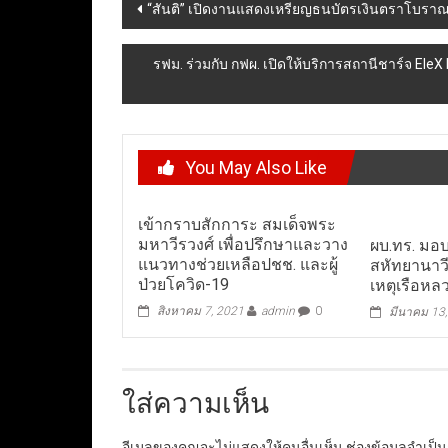
Post
“สันติ” เปิดงานแสดงเหรียญธนบัตรเงินตราโบรา
navigation
รฟม. ร่วมกับ กฟผ. เปิดให้บริการสถานีชาร์จ El
You May Also Like
เข้ากราบสักการะ สมเด็จพระ
มหาวีรวงศ์ เพื่อปรึกษาและวาง
ผบ.ทร. มอบ
แนวทางช่วยเหลือปชช. และผู้
สหัทยานาวี
ป่วยโควิด-19
เหตุเรือหล
สิงหาคม 7, 2021
admin
0
มีนาคม 13
ใส่ความเห็น
อีเมลของคุณจะไม่แสดงให้คนอื่นเห็น
ช่องข้อมูลจำเป็