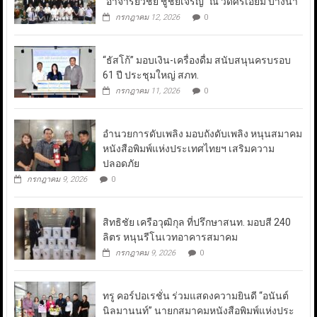
“อาจารย์วิชัย ชูชัยเจริญ” ณ วัดศรีเอี่ยม บางนา
กรกฎาคม 12, 2026
0
“ธัสโก้” มอบเงิน-เครื่องดื่ม สนับสนุนครบรอบ
61 ปี ประชุมใหญ่ สภท.
กรกฎาคม 11, 2026
0
อำนวยการดับเพลิง มอบถังดับเพลิง หนุนสมาคม
หนังสือพิมพ์แห่งประเทศไทยฯ เสริมความ
ปลอดภัย
กรกฎาคม 9, 2026
0
สิทธิชัย เครือวุฒิกุล ที่ปรึกษาสนท. มอบสี 240
ลิตร หนุนรีโนเวทอาคารสมาคม
กรกฎาคม 9, 2026
0
ทรู คอร์ปอเรชั่น ร่วมแสดงความยินดี “อนันต์
นิลมานนท์” นายกสมาคมหนังสือพิมพ์แห่งประ