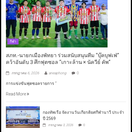
กีฬา
สภท.-นายกเมืองพัทยา ร่วมสนับสนุนทีม “บุ๊คบุฟเฟ่”
คว้าอันดับ 3 ศึกฟุตซอล “เกาะล้าน × นัควีย์ คัพ”
กรกฎาคม 6, 2026
aneaphong
0
การแข่งขันฟุตซอลรายการ “
Read More
กองทัพเรือ จัดงานวันเกียรติยศกีฬานาวี ประจำ
ปี 2569
กรกฎาคม 3, 2026
0