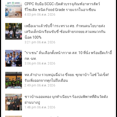
CPPC จับมือ SCGC เปิดตัวบรรจุภัณฑ์อาหารสัตว์
รีไซเคิล ชนิด Food Grade รายแรกในอาเซียน
4:03 pm
06 ส.ค. 2026
เหยื่อเมาแล้วขับจี้ ! กระทรวง ศธ. กำหนดนโยบายส่ง
เสริมเด็กนักเรียนขับขี่-ซ้อนท้ายรถจยย.สวมหมวกกัน
น็อค 100%
3:21 pm
06 ส.ค. 2026
“ราเชน” ลั่นเลือกตั้งหน้ากวาด สส. 10 ที่นั่ง พร้อมยึดเก้าอี้
กห.-มท.
3:06 pm
06 ส.ค. 2026
ทล.ลำปาง รวบหนุ่มฉี่ม่วง ขี่จยย. ซุกยาบ้า-ไอซ์ ไม่เข็ด!
รับเพิ่งออกจากคุกไม่ถึงเดือน
2:49 pm
06 ส.ค. 2026
ชาวบ้านออมทอง บุกทำเนียบฯ ร้องปมพิพาทที่ดินวัดดัง
ย่านบางปู
1:48 pm
06 ส.ค. 2026