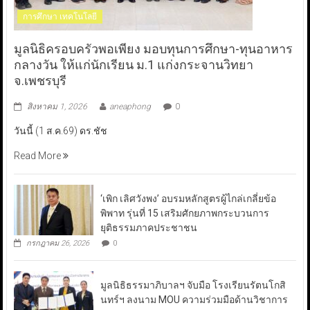
การศึกษา เทคโนโลยี
มูลนิธิครอบครัวพอเพียง มอบทุนการศึกษา-ทุนอาหาร
กลางวัน ให้แก่นักเรียน ม.1 แก่งกระจานวิทยา
จ.เพชรบุรี
สิงหาคม 1, 2026
aneaphong
0
วันนี้ (1 ส.ค.69) ดร.ชัช
Read More
‘เพิก เลิศวังพง’ อบรมหลักสูตรผู้ไกล่เกลี่ยข้อ
พิพาท รุ่นที่ 15 เสริมศักยภาพกระบวนการ
ยุติธรรมภาคประชาชน
กรกฎาคม 26, 2026
0
มูลนิธิธรรมาภิบาลฯ จับมือ โรงเรียนรัตนโกสิ
นทร์ฯ ลงนาม MOU ความร่วมมือด้านวิชาการ