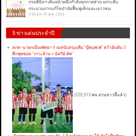
กรมพินิจฯ เดินหน้าผนึกกำลังทุกภาคส่วน ยกระดับ
กระบวนการแก้ไขบำบัดฟื้นฟูเด็กและเยาวชน
3:56 pm
05 ส.ค. 2026
5 ข่าวเด่นประจำปี
สภท.-นายกเมืองพัทยา ร่วมสนับสนุนทีม “บุ๊คบุฟเฟ่” คว้าอันดับ 3
ศึกฟุตซอล “เกาะล้าน × นัควีย์ คัพ”
(520,313 คน อ่านข่าวนี้แล้ว)
เปิดฟุตบอลเยาวชนสานฝัน 4 จังหวัดชายแดนใต้ คัดไปฝึกทักษะ