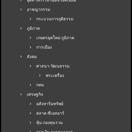
อุตสาหกรรม-เออีซี-เอสเอมอี
อาชญากรรม
กระบวนการยุติธรรม
ภูมิภาค
เกษตรยุคใหม่-ภูมิภาค
การเมือง
สังคม
ศาสนา-วัฒนธรรม
พระเครื่อง
กทม
เศรษฐกิจ
อสังหาริมทรัพย์
ตลาด-ซีเอสอาร์
หุ้น-กองทุนรวม