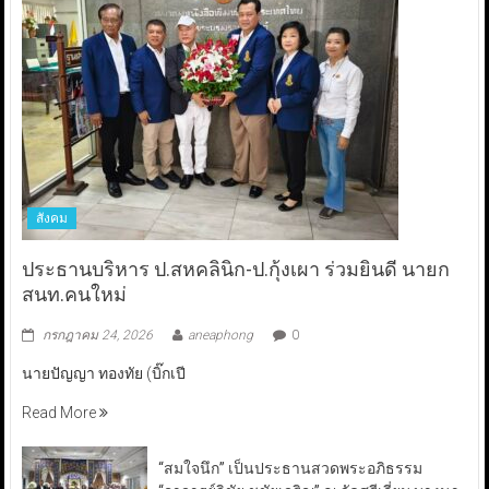
สังคม
ประธานบริหาร ป.สหคลินิก-ป.กุ้งเผา ร่วมยินดี นายก
สนท.คนใหม่
กรกฎาคม 24, 2026
aneaphong
0
นายปัญญา ทองทัย (บิ๊กเปี
Read More
“สมใจนึก” เป็นประธานสวดพระอภิธรรม