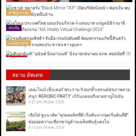
อาชญากรรม
ประกัน
อาชญากรรม
ในประเทศ
สยาม อัพเดท
เดอะไนน์ เซ็นเตอร์ พระราม 9 ตอกย้ำเทรนด์สุขภาพสาย
สนุก ‘AEROBIC PARTY’ เบิร์นแคลอรีเผาผลาญไขมัน
4:31 pm
06 ส.ค. 2026
เจียไต๋ ชูแนวคิด “ทุกผลผลิตที่ดี เริ่มต้นจากจุดเริ่มต้นที่ดี”
ต่อยอดความเชี่ยวชาญด้านเมล็ดพันธุ์แตงโม
4:13 pm
06 ส.ค. 2026