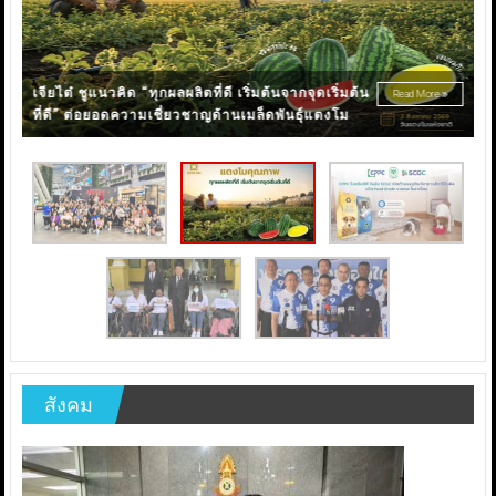
C
ร
เจียไต๋ ชูแนวคิด “ทุกผลผลิตที่ดี เริ่มต้นจากจุดเริ่มต้น
Read More
ที่ดี” ต่อยอดความเชี่ยวชาญด้านเมล็ดพันธุ์แตงโม
สังคม