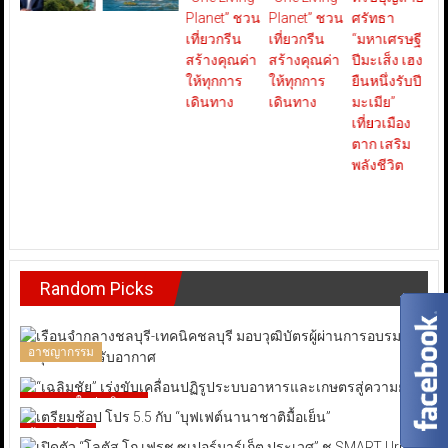
Random Picks
อาชญากรรม
เกษตรยุคใหม่-ภูมิภาค
ช้อป-ชิม-ชิล