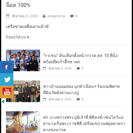
น็อค 100%
สิงหาคม 6, 2026
aneaphong
0
เครือข่ายเหยื่อเมาแล้วขั
Read More
“ราเชน” ลั่นเลือกตั้งหน้ากวาด สส. 10 ที่นั่ง
พร้อมยึดเก้าอี้กห.-มท.
สิงหาคม 6, 2026
0
ชาวบ้านออมทอง บุกทำเนียบฯ ร้องปมพิพาท
ที่ดินวัดดังย่านบางปู
สิงหาคม 6, 2026
0
ทร. บวงสรวงพระภูมิเจ้าที่ พิธีสงฆ์-เซ่นไหว้แม่
ย่านางเรือพระราชพิธี เตรียมขบวนพยุหยาตรา
ทางชลมารค