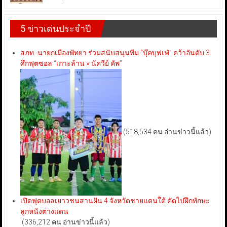
5 ข่าวเด่นประจำปี
สภท.-นายกเมืองพัทยา ร่วมสนับสนุนทีม “บุ๊คบุฟเฟ่” คว้าอันดับ 3
ศึกฟุตซอล “เกาะล้าน × นัควีย์ คัพ”
(518,534 คน อ่านข่าวนี้แล้ว)
เปิดฟุตบอลเยาวชนสานฝัน 4 จังหวัดชายแดนใต้ คัดไปฝึกทักษะ
ลูกหนังต่างแดน
(336,212 คน อ่านข่าวนี้แล้ว)