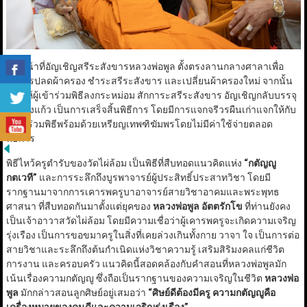
เจ้าหน้าที่อัญเชิญสรีระสังขารหลวงพ่อพูล ตั้งตรงลานกลางศาลาเพื่อ
ทำการปลดผ้าครอง ชำระสรีระสังขาร และเปลี่ยนผ้าครองใหม่ จากนั้น
เปิดให้ผู้เข้าร่วมพิธีลงกระหม่อม สักการะสรีระสังขาร อัญเชิญกลับบรรจุ
ในโลงแก้ว เป็นการเสร็จสิ้นพิธีการ โดยมีการแจกจรีวรผืนเก่าแจกให้กับ
ผู้เข้าร่วมพิธีพร้อมด้วยเหรียญเทพฑิฆัมพรโดยไม่มีค่าใช้จ่ายตลอด
พิธีการ
พิธีไหว้ครูตำรับของวัดไผ่ล้อม เป็นพิธีที่สืบทอดแนวคิดแห่ง
“
กตัญญู
กตเวที
”
และการระลึกถึงบูรพาจารย์ผู้ประสิทธิ์ประสาทวิชา โดยมี
รากฐานมาจากการเคารพครูบาอาจารย์สายวิชาอาคมและพระพุทธ
ศาสนา ที่สืบทอดกันมาตั้งแต่ยุคของ
หลวงพ่อพูล อัตตรักโข
ที่ท่านยังคง
เป็นเจ้าอาวาสวัดไผ่ล้อม โดยมีความเชื่อว่าผู้เคารพครูจะเกิดความเจริญ
รุ่งเรือง เป็นการขอขมาครูในสิ่งที่เคยล่วงเกินทั้งกาย วาจา ใจ เป็นการต่อ
สายวิชาและระลึกถึงต้นกำเนิดแห่งวิชาความรู้ เสริมสิริมงคลแก่ชีวิต
การงาน และครอบครัว แนวคิดนี้สอดคล้องกับคำสอนที่หลวงพ่อพูลมัก
เน้นเรื่องความกตัญญู ซึ่งถือเป็นรากฐานของความเจริญในชีวิต
หลวงพ่อ
พูล
มักกล่าวสอนลูกศิษย์อยู่เสมอว่า
“
ศิษย์ดีต้องมีครู ความกตัญญูคือ