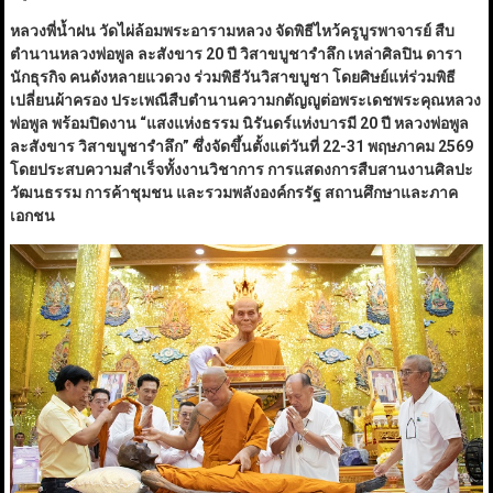
หลวงพี่น้ำฝน วัดไผ่ล้อมพระอารามหลวง จัดพิธีไหว้ครูบูรพาจารย์ สืบ
ตำนานหลวงพ่อพูล ละสังขาร 20 ปี วิสาขบูชารำลึก เหล่าศิลปิน ดารา
นักธุรกิจ คนดังหลายแวดวง ร่วมพิธีวันวิสาขบูชา โดยศิษย์แห่ร่วมพิธี
เปลี่ยนผ้าครอง ประเพณีสืบตำนานความกตัญญูต่อพระเดชพระคุณหลวง
พ่อพูล พร้อมปิดงาน
“
แสงแห่งธรรม นิรันดร์แห่งบารมี
20
ปี หลวงพ่อพูล
ละสังขาร วิสาขบูชารำลึก
”
ซึ่งจัดขึ้นตั้งแต่วันที่
22-31
พฤษภาคม 2569
โดยประสบความสำเร็จทั้งงานวิชาการ การแสดงการสืบสานงานศิลปะ
วัฒนธรรม การค้าชุมชน และรวมพลังองค์กรรัฐ สถานศึกษาและภาค
เอกชน