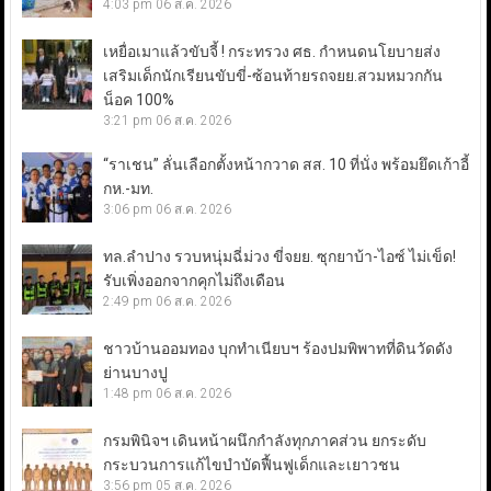
4:03 pm
06 ส.ค. 2026
เหยื่อเมาแล้วขับจี้ ! กระทรวง ศธ. กำหนดนโยบายส่ง
เสริมเด็กนักเรียนขับขี่-ซ้อนท้ายรถจยย.สวมหมวกกัน
น็อค 100%
3:21 pm
06 ส.ค. 2026
“ราเชน” ลั่นเลือกตั้งหน้ากวาด สส. 10 ที่นั่ง พร้อมยึดเก้าอี้
กห.-มท.
3:06 pm
06 ส.ค. 2026
ทล.ลำปาง รวบหนุ่มฉี่ม่วง ขี่จยย. ซุกยาบ้า-ไอซ์ ไม่เข็ด!
รับเพิ่งออกจากคุกไม่ถึงเดือน
2:49 pm
06 ส.ค. 2026
ชาวบ้านออมทอง บุกทำเนียบฯ ร้องปมพิพาทที่ดินวัดดัง
ย่านบางปู
1:48 pm
06 ส.ค. 2026
กรมพินิจฯ เดินหน้าผนึกกำลังทุกภาคส่วน ยกระดับ
กระบวนการแก้ไขบำบัดฟื้นฟูเด็กและเยาวชน
3:56 pm
05 ส.ค. 2026