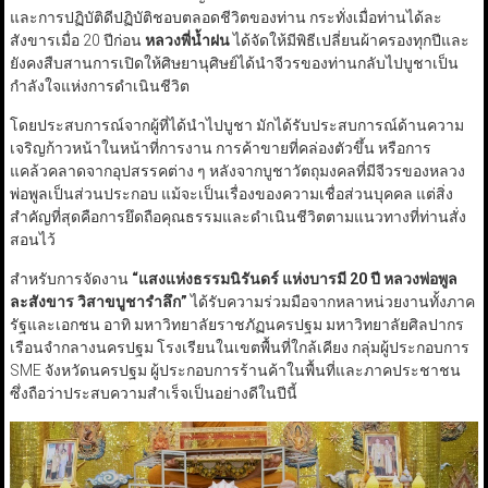
และการปฏิบัติดีปฏิบัติชอบตลอดชีวิตของท่าน กระทั่งเมื่อท่านได้ละ
สังขารเมื่อ 20 ปีก่อน
หลวงพี่น้ำฝน
ได้จัดให้มีพิธีเปลี่ยนผ้าครองทุกปีและ
ยังคงสืบสานการเปิดให้ศิษยานุศิษย์ได้นำจีวรของท่านกลับไปบูชาเป็น
กำลังใจแห่งการดำเนินชีวิต
โดยประสบการณ์จากผู้ที่ได้นำไปบูชา มักได้รับประสบการณ์ด้านความ
เจริญก้าวหน้าในหน้าที่การงาน การค้าขายที่คล่องตัวขึ้น หรือการ
แคล้วคลาดจากอุปสรรคต่าง ๆ หลังจากบูชาวัตถุมงคลที่มีจีวรของหลวง
พ่อพูลเป็นส่วนประกอบ แม้จะเป็นเรื่องของความเชื่อส่วนบุคคล แต่สิ่ง
สำคัญที่สุดคือการยึดถือคุณธรรมและดำเนินชีวิตตามแนวทางที่ท่านสั่ง
สอนไว้
สำหรับการจัดงาน
“
แสงแห่งธรรมนิรันดร์ แห่งบารมี
20
ปี หลวงพ่อพูล
ละสังขาร วิสาขบูชารำลึก
”
ได้รับความร่วมมือจากหลาหน่วยงานทั้งภาค
รัฐและเอกชน อาทิ มหาวิทยาลัยราชภัฏนครปฐม มหาวิทยาลัยศิลปากร
เรือนจำกลางนครปฐม โรงเรียนในเขตพื้นที่ใกล้เคียง กลุ่มผู้ประกอบการ
SME จังหวัดนครปฐม ผู้ประกอบการร้านค้าในพื้นที่และภาคประชาชน
ซึ่งถือว่าประสบความสำเร็จเป็นอย่างดีในปีนี้