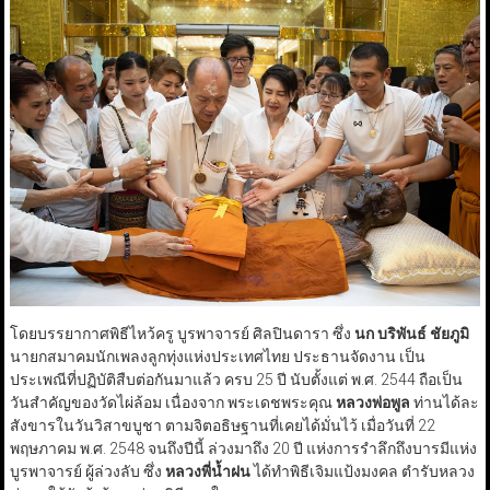
โดยบรรยากาศพิธีไหว้ครู บูรพาจารย์ ศิลปินดารา ซึ่ง
นก บริพันธ์ ชัยภูมิ
นายกสมาคมนักเพลงลูกทุ่งแห่งประเทศไทย ประธานจัดงาน เป็น
ประเพณีที่ปฏิบัติสืบต่อกันมาแล้ว ครบ 25 ปี นับตั้งแต่ พ.ศ. 2544 ถือเป็น
วันสำคัญของวัดไผ่ล้อม เนื่องจาก พระเดชพระคุณ
หลวงพ่อพูล
ท่านได้ละ
สังขารในวันวิสาขบูชา ตามจิตอธิษฐานที่เคยได้มั่นไว้ เมื่อวันที่ 22
พฤษภาคม พ.ศ. 2548 จนถึงปีนี้ ล่วงมาถึง 20 ปี แห่งการรำลึกถึงบารมีแห่ง
บูรพาจารย์ ผู้ล่วงลับ ซึ่ง
หลวงพี่น้ำฝน
ได้ทำพิธีเจิมแป้งมงคล ตำรับหลวง