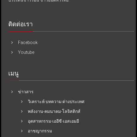
ประเด็นข่าวร้อน ข่าวฮอตทั่วไทย.
ติดต่อเรา
Facebook
Youtube
เมนู
ข่าวสาร
วิเคราะห์ บทความ ต่างประเทศ
พลังงาน-คมนาคม-โลจิสติกส์
อุตสาหกรรม-เออีซี-เอสเอมอี
อาชญากรรม