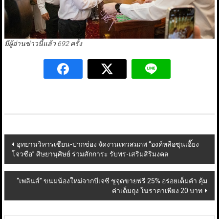
มีผู้อ่านข่าวนี้แล้ว 692 ครั้ง
Post
อุทยานวิหารเซียน-ปากช่อง จัดงานเทวสมภพ “องค์หลือซุนเอี๊ยง
โจวซือ” ศิษยานุศิษย์ ร่วมสักการะ รับพร-เสริมสิริมงคล
navigation
“เพลินส์” ขนมน้องใหม่จากบีเจซี ชูจุดขายฟรี 25% อร่อยเต็มคำ คุ้ม
ค่าเต็มถุง ในราคาเพียง 20 บาท