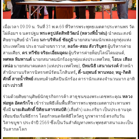
เมื่อเวลา 09.09 น. วันที่ 31 พ.ค.69 ที่วิหารพระพุทธเมตตาประทานพร วัด
ไผ่ล้อมฯ จ.นครปฐม
พระครูปลัดสิทธิวัฒน์ (หลวงพี่น้ำฝน)
นำคณะสงฆ์
ศิษยานุศิษย์ นำโดย
นก-บริพันธ์ ชัยภูมิ
นายกสมาคมนักเพลงลูกทุ่งแห่ง
ประเทศไทย ประธานฝ่ายฆราวาส,
ลอร์ด-สยม สังวริบุตร
ผู้บริหารค่าย
สามเศียร,
ดร.ทวีชัย จริยะเอี่ยมอุดม
ผู้บริหารค่ายท็อปไลน์ไดมอนด์,
ทศพล หิมพานต์
นายกสมาคมนักร้องลูกทุ่งแห่งประเทศไทย,
โอบะ เสียง
เหน่อ
นายกสมาคมตลก (แห่งประเทศไทย),
ปัทมนิธิ เสนาณรงค์
หัวหน้า
สำนักงานบริหารนิทรรศน์รัตนโกสินทร์
,
ตี๋-นฤพนธ์ พานทอง
,
หมู-กิตติ
ศักดิ์ สายน้ำทิพย์
สมทบด้วยศิลปินนักร้อง ดารานักแสดงจำนวนมาก อาทิ
เปา เปาวลี
ร่วมด้วยศิษยานุศิษย์นักธุรกิจการค้า สาธุชนของพระเดชพระคุณ
หลวง
พ่อพูล อัตตรักโข
เข้าร่วมพิธีเต็มพื้นที่วิหารพระพุทธเมตตาประทานพร
ซึ่งมี
นายเติมศักดิ์ ปิติธนสารสมบัติ
(เสี่ยดำ) และภริยา เป็นประธานจุด
เทียนชัยเริ่มพิธีการ โดยกำหนดจัดพิธีไหว้ครู บูรพาจารย์ ตรงกับวัน
วิสาขบูชา ประจำปี 2569 ซึ่งเป็นวันสำคัญทางพระพุทธศาสนาและเป็น
วันสากลโลก