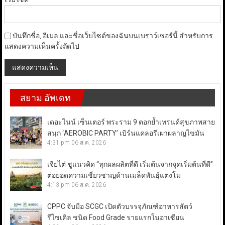
บันทึกชื่อ, อีเมล และชื่อเว็บไซต์ของฉันบนเบราว์เซอร์นี้ สำหรับการ
แสดงความเห็นครั้งถัดไป
สยาม อัพเดท
เดอะไนน์ เซ็นเตอร์ พระราม 9 ตอกย้ำเทรนด์สุขภาพสาย
สนุก ‘AEROBIC PARTY’ เบิร์นแคลอรีเผาผลาญไขมัน
4:31 pm
06 ส.ค. 2026
เจียไต๋ ชูแนวคิด “ทุกผลผลิตที่ดี เริ่มต้นจากจุดเริ่มต้นที่ดี”
ต่อยอดความเชี่ยวชาญด้านเมล็ดพันธุ์แตงโม
4:13 pm
06 ส.ค. 2026
CPPC จับมือ SCGC เปิดตัวบรรจุภัณฑ์อาหารสัตว์
รีไซเคิล ชนิด Food Grade รายแรกในอาเซียน