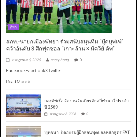
กีฬา
สภท.-นายกเมืองพัทยา ร่วมสนับสนุนทีม “บุ๊คบุฟเฟ่”
คว้าอันดับ 3 ศึกฟุตซอล “เกาะล้าน × นัควีย์ คัพ”
กรกฎาคม 6, 2026
aneaphong
0
FacebookFacebookXTwitter
Read More
กองทัพเรือ จัดงานวันเกียรติยศกีฬานาวี ประจำ
ปี 2569
กรกฎาคม 3, 2026
0
‘ยุทธนา’ ปิดอบรมผู้ฝึกสอนฟุตบอลหลักสูตร FAT