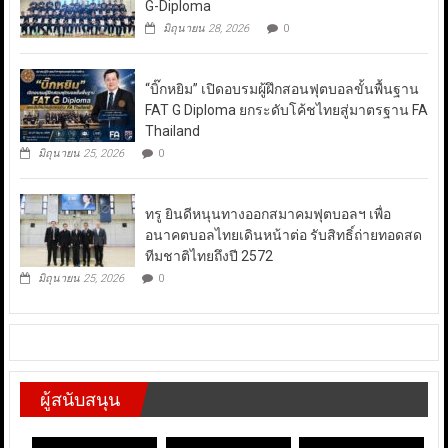
G-Diploma
มิถุนายน 28, 2026
0
“บิ๊กหยิม” เปิดอบรมผู้ฝึกสอนฟุตบอลขั้นพื้นฐาน
FAT G Diploma ยกระดับโค้ชไทยสู่มาตรฐาน FA
Thailand
มิถุนายน 25, 2026
0
ทรู ยินดีหนุนทางออกสมาคมฟุตบอลฯ เพื่อ
อนาคตบอลไทยเดินหน้าต่อ รับสิทธิ์ถ่ายทอดสด
ทีมชาติไทยถึงปี 2572
มิถุนายน 25, 2026
0
ผู้สนับสนุน