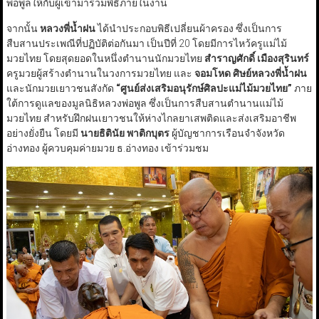
พ่อพูลให้กับผู้เข้ามาร่วมพิธีภายในงาน
จากนั้น
หลวงพี่น้ำฝน
ได้นำประกอบพิธีเปลี่ยนผ้าครอง ซึ่งเป็นการ
สืบสานประเพณีที่ปฏิบัติต่อกันมา เป็นปีที่ 20 โดยมีการไหว้ครูแม่ไม้
มวยไทย โดยสุดยอดในหนึ่งตำนานนักมวยไทย
สำราญศักดิ์ เมืองสุรินทร์
ครูมวยผู้สร้างตำนานในวงการมวยไทย และ
จอมโหด ศิษย์หลวงพี่น้ำฝน
และนักมวยเยาวชนสังกัด
“
ศูนย์ส่งเสริมอนุรักษ์ศิลปะแม่ไม้มวยไทย
”
ภาย
ใต้การดูแลของมูลนิธิหลวงพ่อพูล ซึ่งเป็นการสืบสานตำนานแม่ไม้
มวยไทย สำหรับฝึกฝนเยาวชนให้ห่างไกลยาเสพติดและส่งเสริมอาชีพ
อย่างยั่งยืน โดยมี
นายธิตินัย พาติกบุตร
ผู้บัญชาการเรือนจำจังหวัด
อ่างทอง ผู้ควบคุมค่ายมวย ธ.อ่างทอง เข้าร่วมชม