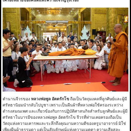
เครื่องหมายของคนดีและความเจริญรุ่งเรือง
”
ตำนานจีวรของ
หลวงพ่อพูล อัตตรักโข
ถือเป็นวัตถุมงคลที่ลูกศิษย์และผู้มี
ศรัทธานิยมนำกลับไปบูชา เพราะเป็นผืนผ้าที่หลวงพ่อใช้ครองระหว่าง
ดำรงสมณเพศ และเกี่ยวข้องกับการปฏิบัติศาสนกิจสำหรับลูกศิษย์และผู้มี
ศรัทธาในบารมีของหลวงพ่อพูล อัตตรักโข จีวรที่ท่านเคยครองถือเป็น
วัตถุแห่งความเคารพและระลึกถึงคุณงามความดีของครูบาอาจารย์ มิใช่
เพียงผืนผ้าธรรมดา แต่เป็นสัญลักษณ์แห่งความเมตตา ความเสียสละ