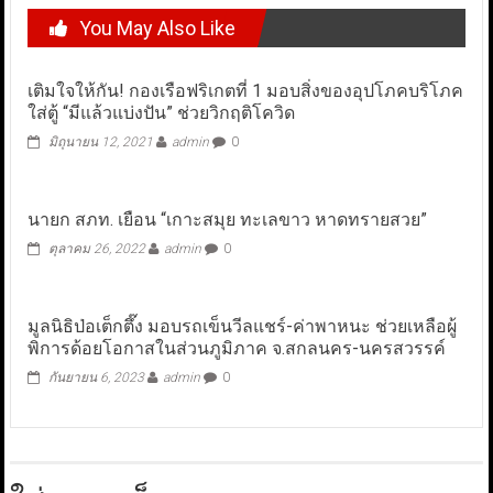
You May Also Like
เติมใจให้กัน! กองเรือฟริเกตที่ 1 มอบสิ่งของอุปโภคบริโภค
ใส่ตู้ “มีแล้วแบ่งปัน” ช่วยวิกฤติโควิด
มิถุนายน 12, 2021
admin
0
นายก สภท. เยือน “เกาะสมุย ทะเลขาว หาดทรายสวย”
ตุลาคม 26, 2022
admin
0
มูลนิธิป่อเต็กตึ๊ง มอบรถเข็นวีลแชร์-ค่าพาหนะ ช่วยเหลือผู้
พิการด้อยโอกาสในส่วนภูมิภาค จ.สกลนคร-นครสวรรค์
กันยายน 6, 2023
admin
0