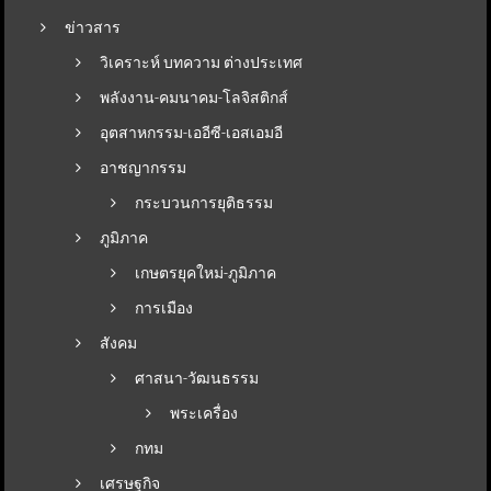
ข่าวสาร
วิเคราะห์ บทความ ต่างประเทศ
พลังงาน-คมนาคม-โลจิสติกส์
อุตสาหกรรม-เออีซี-เอสเอมอี
อาชญากรรม
กระบวนการยุติธรรม
ภูมิภาค
เกษตรยุคใหม่-ภูมิภาค
การเมือง
สังคม
ศาสนา-วัฒนธรรม
พระเครื่อง
กทม
เศรษฐกิจ