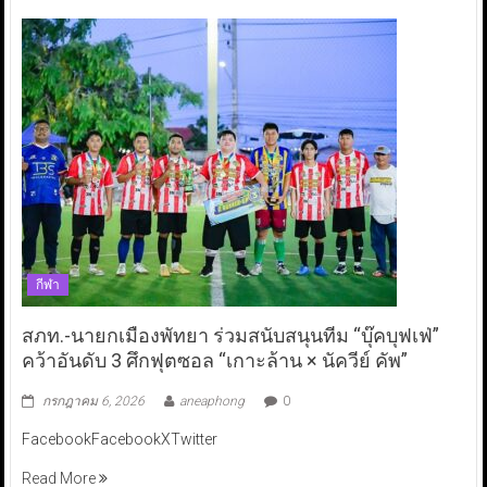
กีฬา
สภท.-นายกเมืองพัทยา ร่วมสนับสนุนทีม “บุ๊คบุฟเฟ่”
คว้าอันดับ 3 ศึกฟุตซอล “เกาะล้าน × นัควีย์ คัพ”
กรกฎาคม 6, 2026
aneaphong
0
FacebookFacebookXTwitter
Read More