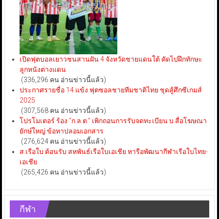
เปิดฟุตบอลเยาวชนสานฝัน 4 จังหวัดชายแดนใต้ คัดไปฝึกทักษะ
ลูกหนังต่างแดน
(336,296 คน อ่านข่าวนี้แล้ว)
ประกาศรายชื่อ 14 แข้ง ฟุตซอลชายทีมชาติไทย ชุดสู้ศึกซีเกมส์
2025
(307,568 คน อ่านข่าวนี้แล้ว)
โปรโมเตอร์ ร้อง “ก.ล.ต.” เพิกถอนการรับจดทะเบียน บ.สื่อโฆษณา
ยักษ์ใหญ่ ข้อหาปลอมเอกสาร
(276,624 คน อ่านข่าวนี้แล้ว)
ส.เรือใบ ต้อนรับ สหพันธ์เรือใบเอเชีย หารือพัฒนากีฬาเรือใบไทย-
เอเชีย
(265,426 คน อ่านข่าวนี้แล้ว)
กีฬา