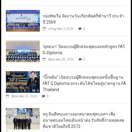
กองทัพเรือ จัดงานวันเกียรติยศกีฬานาวี ประจำ
ปี 2569
กรกฎาคม 3, 2026
0
‘ยุทธนา’ ปิดอบรมผู้ฝึกสอนฟุตบอลหลักสูตร FAT
G-Diploma
มิถุนายน 28, 2026
0
“บิ๊กหยิม” เปิดอบรมผู้ฝึกสอนฟุตบอลขั้นพื้นฐาน
FAT G Diploma ยกระดับโค้ชไทยสู่มาตรฐาน FA
Thailand
มิถุนายน 25, 2026
0
ทรู ยินดีหนุนทางออกสมาคมฟุตบอลฯ เพื่อ
อนาคตบอลไทยเดินหน้าต่อ รับสิทธิ์ถ่ายทอดสด
ทีมชาติไทยถึงปี 2572