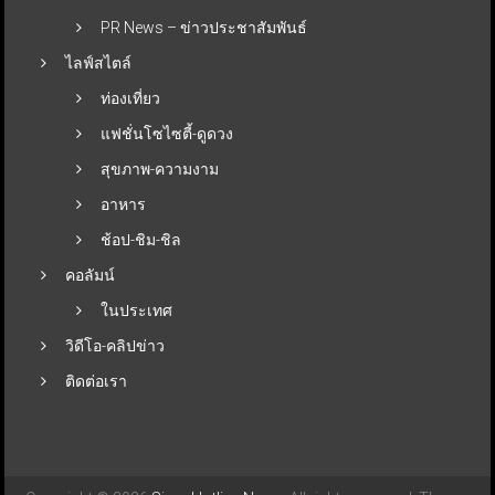
PR News – ข่าวประชาสัมพันธ์
ไลฟ์สไตล์
ท่องเที่ยว
แฟชั่นโซไซตี้-ดูดวง
สุขภาพ-ความงาม
อาหาร
ช้อป-ชิม-ชิล
คอลัมน์
ในประเทศ
วิดีโอ-คลิปข่าว
ติดต่อเรา