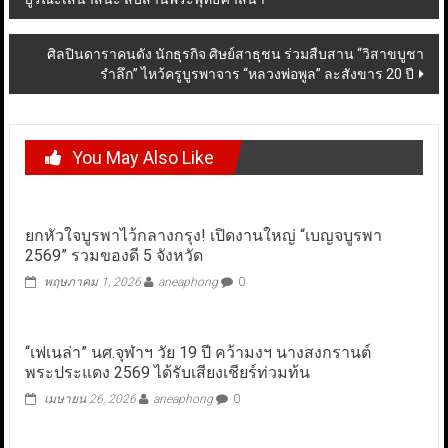
navigation
ศิลปินดาราคนดัง นักธุรกิจ ศิษย์สาธุชน ร่วมสืบสาน “วิสาขบูชา
รำลึก” ไหว้ครูบูรพาจาร “หลวงพ่อพูล” ละสังขาร 20 ปี
You May Also Like
ยกหัวใจบูรพาไว้กลางกรุง! เปิดงานใหญ่ “เบญจบูรพา
2569” รวมของดี 5 จังหวัด
พฤษภาคม 1, 2026
aneaphong
0
“เฟเนล่า” นศ.จุฬาฯ วัย 19 ปี คว้ามงฯ นางสงกรานต์
พระประแดง 2569 ได้รับเสียงเชียร์ท่วมท้น
เมษายน 26, 2026
aneaphong
0