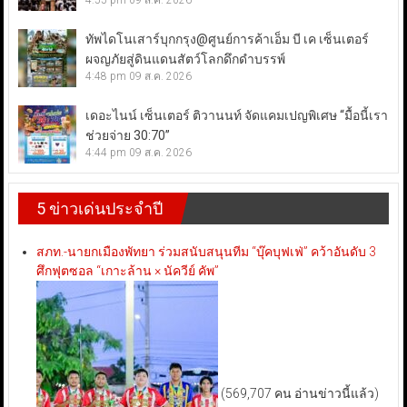
ทัพไดโนเสาร์บุกกรุง@ศูนย์การค้าเอ็ม บี เค เซ็นเตอร์
ผจญภัยสู่ดินแดนสัตว์โลกดึกดำบรรพ์
4:48 pm
09 ส.ค. 2026
เดอะไนน์ เซ็นเตอร์ ติวานนท์ จัดแคมเปญพิเศษ “มื้อนี้เรา
ช่วยจ่าย 30:70”
4:44 pm
09 ส.ค. 2026
5 ข่าวเด่นประจำปี
สภท.-นายกเมืองพัทยา ร่วมสนับสนุนทีม “บุ๊คบุฟเฟ่” คว้าอันดับ 3
ศึกฟุตซอล “เกาะล้าน × นัควีย์ คัพ”
(569,707 คน อ่านข่าวนี้แล้ว)