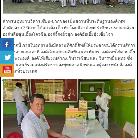
สำหรับ อุทยานวิหารเซียน-ปากช่อง เป็นสถานที่ประดิษฐานองค์เทพ
สำคัญจาก 3 นิกาย ได้แก่ เม้ง เต็ก พ้ง โดยมี องค์เทพ 3 เซียน ประกอบด้วย
องค์หลือซุนเอี๊ยงโจวซือ, องค์จี้กงฮั่วฮุก, องค์ฮ้อเอี๊ยฮุ้งเซี่ยโจว
นอกจากนี้ ภายในอุทยานยังมีสถานที่ศักดิ์สิทธิ์ให้ประชาชนได้กราบสักกา
ระอีกหลายแห่ง อาทิ องค์เจ้าแม่กวนอิมพันเนตรพันกร, องค์เทพไท้ส่วยเอี๊ย
ทั้ง 60 พระองค์, องค์ไท้เสียงเหล่ากุง, วิหารเซียน และ วิหารหมื่นพุทธ ซึ่ง
ล้วนเป็นศูนย์รวมแห่งศรัทธาของพุทธศาสนิกชนและผู้เคารพนับถือองค์
เทพจากทั่วประเทศ