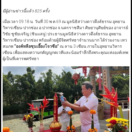
มีผู้อ่านข่าวนี้แล้ว 825 ครั้ง
เมื่อเวลา 09.18 น. วันที่ 30 พ.ค.69 ณ มูลนิธิสว่างดาวดึงส์ธรรม อุทยาน
วิหารเซียน-ปากช่อง อ.ปากช่อง จ.นครราชสีมา ศิษยานุศิษย์ของ อาจารย์
วิชัย ชูชัยเจริญ (ซินแสจู) ประธานมูลนิธิสว่างดาวดึงส์ธรรม อุทยาน
วิหารเซียน-ปากช่อง พร้อมด้วยผู้มีจิตศรัทธาจำนวนมาก ได้ร่วมงาน เทว
สมภพ
“
องค์หลือซุนเอี๊ยงโจวซือ
”
ณ ลาน 3 เซียน ภายในอุทยานวิหาร
เซียน เพื่อแสดงความกตัญญูกตเวทีและน้อมรำลึกถึงพระคุณแห่งองค์เทพ
ผู้เป็นที่เคารพศรัทธา