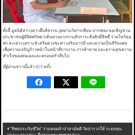
ทั้งนี้ มูลนิธิสว่างดาวดึงส์ธรรม อุทยานวิหารเซียน-ปากช่อง ขอเชิญชวน
ประชาชนผู้มีจิตศรัทธาเดินทางมากราบสักการะสิ่งศักดิ์สิทธิ์ ร่วมไหว้ขอ
พร สะเดาะเคราะห์ เสริมดวงชะตา เสริมบารมี และความเป็นสิริมงคล
เพื่อความเจริญก้าวหน้าในหน้าที่การงาน การค้าขาย และความสุขความ
สำเร็จของตนเองและครอบครัวสืบไป
มีผู้อ่านข่าวนี้แล้ว 825 ครั้ง
Post
“ทิพยประกันชีวิต” ร่วมทอดผ้าป่าสามัคคี วัดป่ารวกใต้ ระดมทุน
บูรณะเสนาสนะ สืบสานพระพุทธศาสนา