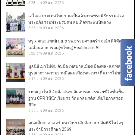
5:28 pm
09 ส.ค. 2026
เอไอเอ ประเทศไทย ร่วมเป็นเจ้าภาพพระพิธีธรรมสวด
พระอภิธรรมพระบรมศพ สมเด็จพระพันปีหลวง
5:25 pm
09 ส.ค. 2026
ทรู x คณะแพทย์ มธ. x รพ.ธรรมศาสตร์ฯ x เอ้ก ดิจิทัล ขับ
เคลื่อนสาธารณสุขไทยสู่ Healthcare AI
5:22 pm
09 ส.ค. 2026
มูลนิธิเมาไม่ขับ จับมือ เทศบาลเมืองเมืองพล- สภ.พล
บูรณาการความร่วมมือคนเมืองพล เมา+ดื่ม เราไม่ขับ
5:17 pm
09 ส.ค. 2026
รพ.พญาไท 3 จับมือ สนท. จัดอบรมการช่วยชีวิตขั้นพื้น
ฐาน CPR ให้นักเรียนรร.วัดนวลนรดิศ เพิ่มโอกาสรอด
ชีวิต
5:00 pm
09 ส.ค. 2026
คณะศึกษาศาสตร์ มหาวิทยาลัยศิลปากร จัดพิธีไหว้ครู
ประจำปีการศึกษา 2569
4:55 pm
09 ส.ค. 2026