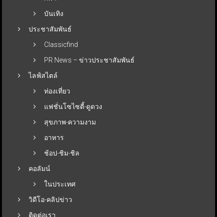
บันเทิง
ประชาสัมพันธ์
Classicfind
PR News – ข่าวประชาสัมพันธ์
ไลฟ์สไตล์
ท่องเที่ยว
แฟชั่นโซไซตี้-ดูดวง
สุขภาพ-ความงาม
อาหาร
ช้อป-ชิม-ชิล
คอลัมน์
ในประเทศ
วิดีโอ-คลิปข่าว
ติดต่อเรา