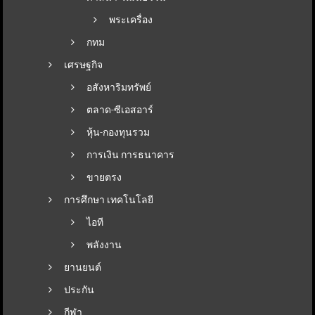
พระเครื่อง
กทม
เศรษฐกิจ
อสังหาริมทรัพย์
ตลาด-ซีเอสอาร์
หุ้น-กองทุนรวม
การเงิน การธนาคาร
ขายตรง
การศึกษา เทคโนโลยี
ไอที
พลังงาน
ยานยนต์
ประกัน
กีฬา