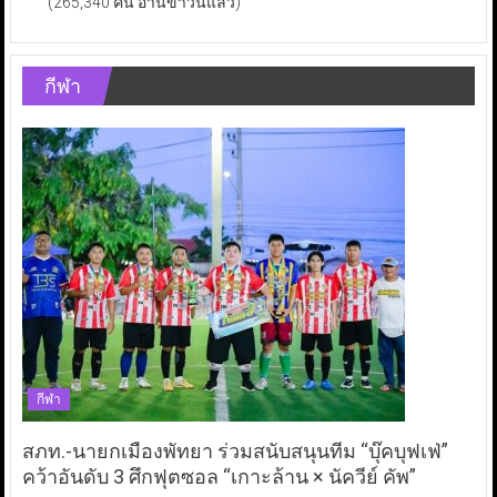
(265,340 คน อ่านข่าวนี้แล้ว)
กีฬา
กีฬา
สภท.-นายกเมืองพัทยา ร่วมสนับสนุนทีม “บุ๊คบุฟเฟ่”
คว้าอันดับ 3 ศึกฟุตซอล “เกาะล้าน × นัควีย์ คัพ”