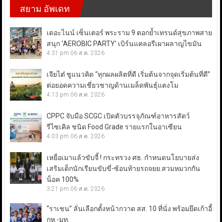
สยาม อัพเดท
เดอะไนน์ เซ็นเตอร์ พระราม 9 ตอกย้ำเทรนด์สุขภาพสาย
สนุก ‘AEROBIC PARTY’ เบิร์นแคลอรีเผาผลาญไขมัน
4:31 pm
06 ส.ค. 2026
เจียไต๋ ชูแนวคิด “ทุกผลผลิตที่ดี เริ่มต้นจากจุดเริ่มต้นที่ดี”
ต่อยอดความเชี่ยวชาญด้านเมล็ดพันธุ์แตงโม
4:13 pm
06 ส.ค. 2026
CPPC จับมือ SCGC เปิดตัวบรรจุภัณฑ์อาหารสัตว์
รีไซเคิล ชนิด Food Grade รายแรกในอาเซียน
4:03 pm
06 ส.ค. 2026
เหยื่อเมาแล้วขับจี้ ! กระทรวง ศธ. กำหนดนโยบายส่ง
เสริมเด็กนักเรียนขับขี่-ซ้อนท้ายรถจยย.สวมหมวกกัน
น็อค 100%
3:21 pm
06 ส.ค. 2026
“ราเชน” ลั่นเลือกตั้งหน้ากวาด สส. 10 ที่นั่ง พร้อมยึดเก้าอี้
กห.-มท.