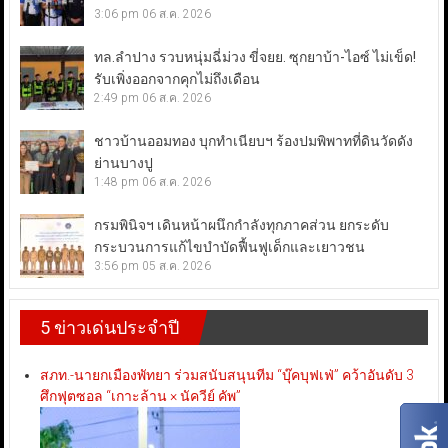
3:06 pm
06 ส.ค. 2026
ทล.ลำปาง รวบหนุ่มฉี่ม่วง ขี่จยย. ซุกยาบ้า-ไอซ์ ไม่เข็ด!
รับเพิ่งออกจากคุกไม่ถึงเดือน
2:49 pm
06 ส.ค. 2026
ชาวบ้านออมทอง บุกทำเนียบฯ ร้องปมพิพาทที่ดินวัดดัง
ย่านบางปู
1:48 pm
06 ส.ค. 2026
กรมพินิจฯ เดินหน้าผนึกกำลังทุกภาคส่วน ยกระดับ
กระบวนการแก้ไขบำบัดฟื้นฟูเด็กและเยาวชน
3:56 pm
05 ส.ค. 2026
5 ข่าวเด่นประจำปี
สภท.-นายกเมืองพัทยา ร่วมสนับสนุนทีม “บุ๊คบุฟเฟ่” คว้าอันดับ 3
ศึกฟุตซอล “เกาะล้าน × นัควีย์ คัพ”