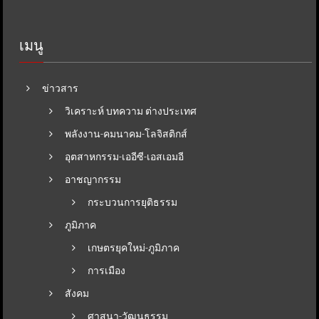
เมนู
ข่าวสาร
วิเคราะห์ บทความ ต่างประเทศ
พลังงาน-คมนาคม-โลจิสติกส์
อุตสาหกรรม-เออีซี-เอสเอมอี
อาชญากรรม
กระบวนการยุติธรรม
ภูมิภาค
เกษตรยุคใหม่-ภูมิภาค
การเมือง
สังคม
ศาสนา-วัฒนธรรม