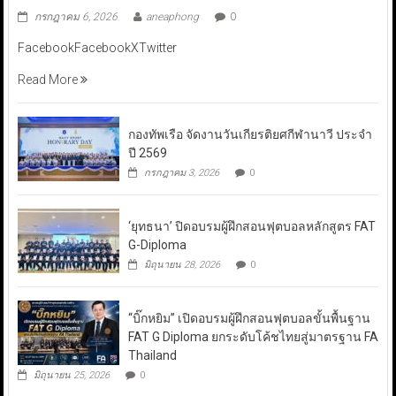
กรกฎาคม 6, 2026
aneaphong
0
FacebookFacebookXTwitter
Read More
กองทัพเรือ จัดงานวันเกียรติยศกีฬานาวี ประจำ
ปี 2569
กรกฎาคม 3, 2026
0
‘ยุทธนา’ ปิดอบรมผู้ฝึกสอนฟุตบอลหลักสูตร FAT
G-Diploma
มิถุนายน 28, 2026
0
“บิ๊กหยิม” เปิดอบรมผู้ฝึกสอนฟุตบอลขั้นพื้นฐาน
FAT G Diploma ยกระดับโค้ชไทยสู่มาตรฐาน FA
Thailand
มิถุนายน 25, 2026
0