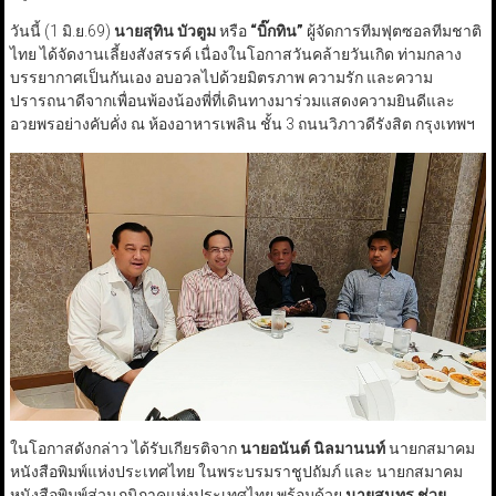
วันนี้ (1 มิ.ย.69)
นายสุทิน บัวตูม
หรือ
“
บิ๊กทิน
”
ผู้จัดการทีมฟุตซอลทีมชาติ
ไทย ได้จัดงานเลี้ยงสังสรรค์ เนื่องในโอกาสวันคล้ายวันเกิด ท่ามกลาง
บรรยากาศเป็นกันเอง อบอวลไปด้วยมิตรภาพ ความรัก และความ
ปรารถนาดีจากเพื่อนพ้องน้องพี่ที่เดินทางมาร่วมแสดงความยินดีและ
อวยพรอย่างคับคั่ง ณ ห้องอาหารเพลิน ชั้น 3 ถนนวิภาวดีรังสิต กรุงเทพฯ
ในโอกาสดังกล่าว ได้รับเกียรติจาก
นายอนันต์ นิลมานนท์
นายกสมาคม
หนังสือพิมพ์แห่งประเทศไทย ในพระบรมราชูปถัมภ์ และ นายกสมาคม
หนังสือพิมพ์ส่วนภูมิภาคแห่งประเทศไทย​ พร้อมด้วย
นายสุนทร ช่วย