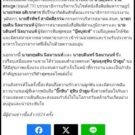
ตระกูล
(ทอนส์ 79) บรรณาธิการบริหารเว็บไซต์หนังสือพิมพ์มหาราษฎร์,
นายปรพล อดิเรกสาร
ที่ปรึกษากิตติมศักดิ์คณะกรรมาธิการการแรงงาน
วุฒิสภา,
นายธีรพัชร์ สามัคคีธรรม
กรรมการบริหารสมาคม สนท.,
นายก
ฤษติน นิลมานนท์
ผู้จัดการสมาคมหนังสือพิมพ์ส่วนภูมิภาคฯ และ
นาย
บดินทร์ นิลมานนท์
ผู้จัดการทีมฟุตซอล
“
บุ๊คบุฟเฟ่
”
รวมถึงบุคคลใกล้ชิด
และมิตรสหายจากหลากหลายวงการ เข้าร่วมอวยพรและร่วมรับประทาน
อาหารในบรรยากาศที่เต็มไปด้วยความอบอุ่น
นอกจากนี้
นายกฤษติน นิลมานนท์
และ
นายบดินทร์ นิลมานนท์
ซึ่ง
เปรียบเสมือนหลานชาย ได้ร่วมมอบคำอวยพรแด่
“
คุณลุงสุทิน บัวตูม
”
ขอ
ให้มีสุขภาพแข็งแรง ประสบความสำเร็จในหน้าที่การงาน และเป็นกำลัง
สำคัญของวงการกีฬาฟุตซอลไทยต่อไป
งานสังสรรค์ในครั้งนี้สะท้อนถึงความรัก ความผูกพัน และมิตรภาพอัน
ยาวนานของผู้ที่เคารพนับถือ
“
บิ๊กทิน
”
สุทิน บัวตูม
ซึ่งต่างพร้อมใจกันมา
ร่วมแสดงความยินดีและส่งมอบกำลังใจในโอกาสวันคล้ายวันเกิดอย่าง
อบอุ่นและน่าประทับใจ
มีผู้อ่านข่าวนี้แล้ว 6824 ครั้ง