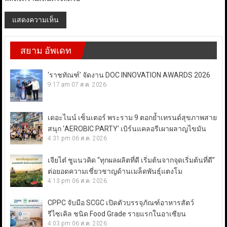
สยาม อัพเดท
‘ราชทัณฑ์’ จัดงาน DOC INNOVATION AWARDS 2026
9:17 am
07 ส.ค. 2026
เดอะไนน์ เซ็นเตอร์ พระราม 9 ตอกย้ำเทรนด์สุขภาพสาย
สนุก ‘AEROBIC PARTY’ เบิร์นแคลอรีเผาผลาญไขมัน
4:31 pm
06 ส.ค. 2026
เจียไต๋ ชูแนวคิด “ทุกผลผลิตที่ดี เริ่มต้นจากจุดเริ่มต้นที่ดี”
ต่อยอดความเชี่ยวชาญด้านเมล็ดพันธุ์แตงโม
4:13 pm
06 ส.ค. 2026
CPPC จับมือ SCGC เปิดตัวบรรจุภัณฑ์อาหารสัตว์
รีไซเคิล ชนิด Food Grade รายแรกในอาเซียน
4:03 pm
06 ส.ค. 2026