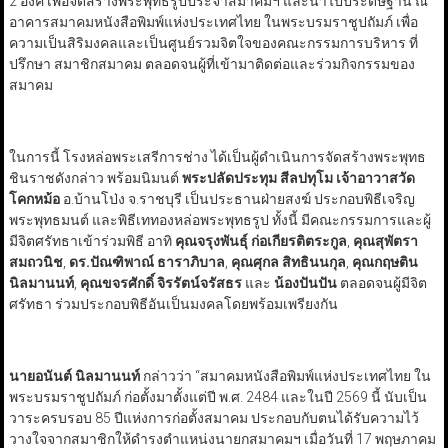
2 องค์ เพื่อจัดสร้างพระพุทธรูปประจำสมาคมฯ และนำไปประดิษฐาน ณ
อาคารสมาคมหนังสือพิมพ์แห่งประเทศไทย ในพระบรมราชูปถัมภ์ เพื่อ
ความเป็นสิริมงคลและเป็นศูนย์รวมจิตใจของคณะกรรมการบริหาร ที่
ปรึกษา สมาชิกสมาคม ตลอดจนผู้ที่เข้ามาติดต่อและร่วมกิจกรรมของ
สมาคม
ในการนี้ โรงหล่อพระเสรีการช่าง ได้เป็นผู้ดำเนินการจัดสร้างพระพุทธ
ชินราชดังกล่าว พร้อมนิมนต์
พระปลัดประทุม สีลปทุโม เจ้าอาวาสวัด
โคกหม้อ
อ.บ้านโป่ง จ.ราชบุรี เป็นประธานฝ่ายสงฆ์ ประกอบพิธีเจริญ
พระพุทธมนต์ และพิธีเททองหล่อพระพุทธรูป ทั้งนี้ มีคณะกรรมการและผู้
มีจิตศรัทธาเข้าร่วมพิธี อาทิ
คุณจรุงพันธุ์ ก่อเกียรติตระกูล
,
คุณสุพัตรา
สมถวนิช
,
ดร.ปัณฑิพาณ์ ธาราภิบาล
,
คุณศุกล สิทธินนกุล
,
คุณกฤษติน
นิลมานนท์
,
คุณขจรศักดิ์ จิรรัตน์จรัสธร
และ
น้องปันปัน
ตลอดจนผู้มีจิต
ศรัทธา ร่วมประกอบพิธีอันเป็นมงคลโดยพร้อมเพรียงกัน
นายอนันต์ นิลมานนท์
กล่าวว่า “สมาคมหนังสือพิมพ์แห่งประเทศไทย ใน
พระบรมราชูปถัมภ์ ก่อตั้งมาตั้งแต่ปี พ.ศ. 2484 และในปี 2569 นี้ นับเป็น
วาระครบรอบ 85 ปีแห่งการก่อตั้งสมาคม ประกอบกับตนได้รับความไว้
วางใจจากสมาชิกให้ดำรงตำแหน่งนายกสมาคมฯ เมื่อวันที่ 17 พฤษภาคม