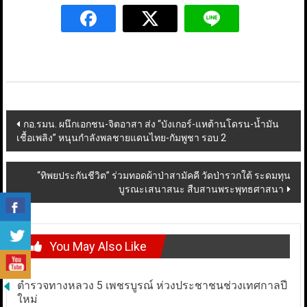
Post
กอ.รมน. ผนึกเอกชน-จิตอาสา ส่ง “บังเกอร์-แหต้านโดรน-น้ำมัน
เชื้อเพลิง” หนุนกำลังพลชายแดนไทย-กัมพูชา รอบ 2
navigation
“ทิพยประกันชีวิต” ร่วมทอดผ้าป่าสามัคคี วัดป่ารวกใต้ ระดมทุน
บูรณะเสนาสนะ สืบสานพระพุทธศาสนา
You May Also Like
ตำรวจทางหลวง 5 เพชรบูรณ์ ห่วงประชาชนช่วงเทศกาลปี
ใหม่