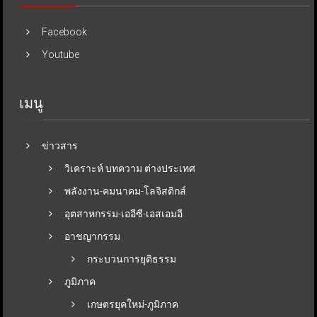
Facebook
Youtube
เมนู
ข่าวสาร
วิเคราะห์ บทความ ต่างประเทศ
พลังงาน-คมนาคม-โลจิสติกส์
อุตสาหกรรม-เออีซี-เอสเอมอี
อาชญากรรม
กระบวนการยุติธรรม
ภูมิภาค
เกษตรยุคใหม่-ภูมิภาค