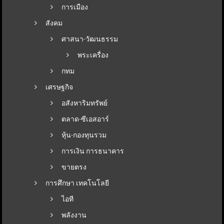
การเมือง
สังคม
ศาสนา-วัฒนธรรม
พระเครื่อง
กทม
เศรษฐกิจ
อสังหาริมทรัพย์
ตลาด-ซีเอสอาร์
หุ้น-กองทุนรวม
การเงิน การธนาคาร
ขายตรง
การศึกษา เทคโนโลยี
ไอที
พลังงาน