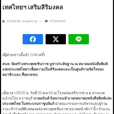
เทศไทยฯ เสริมสิริมงคล
Posted By: aneaphong
0 Comment
มีผู้อ่านข่าวนี้แล้ว 1046 ครั้ง
สนท. จัดสร้างพระพุทธชินราช บูชาประดิษฐาน ณ สมาคมหนังสือพิมพ์
แห่งประเทศไทยฯ เพื่อความเป็นสิริมงคลและเป็นศูนย์รวมจิตใจของ
สมาชิก และ สื่อมวลชน
เมื่อเวลา 09.00 น. วันที่ 30 พ.ค.69 ณ โรงหล่อเสรีการช่าง ต.ปากแรต
อ.บ้านโป่ง จ.ราชบุรี
นายอนันต์ นิลมานนท์ นายกสมาคมหนังสือพิมพ์แห่ง
ประเทศไทย ในพระบรมราชูปถัมภ์
นำคณะกรรมการบริหารและผู้ร่วม
งาน เข้าร่วมพิธีเททองหล่อ พระพุทธชินราช ขนาดหน้าตัก 9 นิ้ว จำนวน