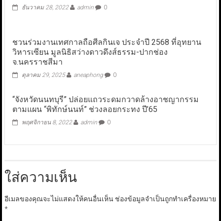
ธันวาคม 28, 2022
admin
0
ชวนร่วมงานเทศกาลถือศีลกินเจ ประจำปี 2568 ที่อุทยาน
วิหารเซียน มูลนิธิสว่างดาวดึงส์ธรรม-ปากช่อง
จ.นครราชสีมา
ตุลาคม 29, 2025
aneaphong
0
“จังหวัดนนทบุรี” ปล่อยแถวระดมกวาดล้างอาชญากรรม
ตามแผน “พิทักษ์นนท์” ช่วงลอยกระทง ปี’65
พฤศจิกายน 8, 2022
admin
0
ใส่ความเห็น
อีเมลของคุณจะไม่แสดงให้คนอื่นเห็น
ช่องข้อมูลจำเป็นถูกทำเครื่องหมาย
*