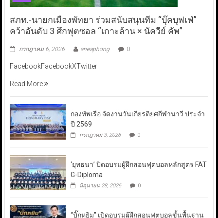
สภท.-นายกเมืองพัทยา ร่วมสนับสนุนทีม “บุ๊คบุฟเฟ่”
คว้าอันดับ 3 ศึกฟุตซอล “เกาะล้าน × นัควีย์ คัพ”
กรกฎาคม 6, 2026
aneaphong
0
FacebookFacebookXTwitter
Read More
กองทัพเรือ จัดงานวันเกียรติยศกีฬานาวี ประจำ
ปี 2569
กรกฎาคม 3, 2026
0
‘ยุทธนา’ ปิดอบรมผู้ฝึกสอนฟุตบอลหลักสูตร FAT
G-Diploma
มิถุนายน 28, 2026
0
“บิ๊กหยิม” เปิดอบรมผู้ฝึกสอนฟุตบอลขั้นพื้นฐาน