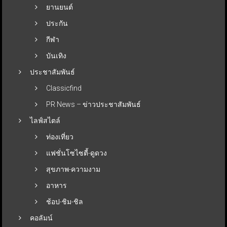
ยานยนต์
ประกัน
กีฬา
บันเทิง
ประชาสัมพันธ์
Classicfind
PR News – ข่าวประชาสัมพันธ์
ไลฟ์สไตล์
ท่องเที่ยว
แฟชั่นโซไซตี้-ดูดวง
สุขภาพ-ความงาม
อาหาร
ช้อป-ชิม-ชิล
คอลัมน์