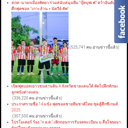
สภท.-นายกเมืองพัทยา ร่วมสนับสนุนทีม “บุ๊คบุฟเฟ่” คว้าอันดับ 3
ศึกฟุตซอล “เกาะล้าน × นัควีย์ คัพ”
(525,741 คน อ่านข่าวนี้แล้ว)
เปิดฟุตบอลเยาวชนสานฝัน 4 จังหวัดชายแดนใต้ คัดไปฝึกทักษะ
ลูกหนังต่างแดน
(336,220 คน อ่านข่าวนี้แล้ว)
ประกาศรายชื่อ 14 แข้ง ฟุตซอลชายทีมชาติไทย ชุดสู้ศึกซีเกมส์
2025
(307,500 คน อ่านข่าวนี้แล้ว)
โปรโมเตอร์ ร้อง “ก.ล.ต.” เพิกถอนการรับจดทะเบียน บ.สื่อโฆษณา