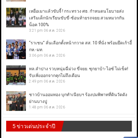
เหยื่อเมาแล้วขับจี้ ! กระทรวง ศธ. กำหนดนโยบายส่ง
เสริมเด็กนักเรียนขับขี่-ซ้อนท้ายรถจยย.สวมหมวกกัน
น็อค 100%
3:21 pm
06 ส.ค. 2026
“ราเชน” ลั่นเลือกตั้งหน้ากวาด สส. 10 ที่นั่ง พร้อมยึดเก้าอี้
กห.-มท.
3:06 pm
06 ส.ค. 2026
ทล.ลำปาง รวบหนุ่มฉี่ม่วง ขี่จยย. ซุกยาบ้า-ไอซ์ ไม่เข็ด!
รับเพิ่งออกจากคุกไม่ถึงเดือน
2:49 pm
06 ส.ค. 2026
ชาวบ้านออมทอง บุกทำเนียบฯ ร้องปมพิพาทที่ดินวัดดัง
ย่านบางปู
1:48 pm
06 ส.ค. 2026
5 ข่าวเด่นประจำปี