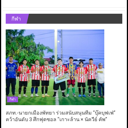
กีฬา
กีฬา
สภท.-นายกเมืองพัทยา ร่วมสนับสนุนทีม “บุ๊คบุฟเฟ่”
คว้าอันดับ 3 ศึกฟุตซอล “เกาะล้าน × นัควีย์ คัพ”