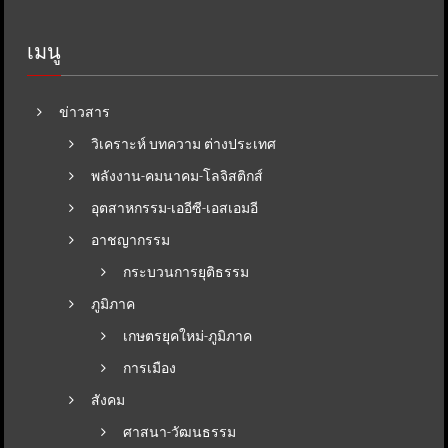
เมนู
ข่าวสาร
วิเคราะห์ บทความ ต่างประเทศ
พลังงาน-คมนาคม-โลจิสติกส์
อุตสาหกรรม-เออีซี-เอสเอมอี
อาชญากรรม
กระบวนการยุติธรรม
ภูมิภาค
เกษตรยุคใหม่-ภูมิภาค
การเมือง
สังคม
ศาสนา-วัฒนธรรม