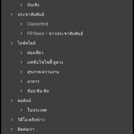
บันเทิง
ประชาสัมพันธ์
Classicfind
PR News – ข่าวประชาสัมพันธ์
ไลฟ์สไตล์
ท่องเที่ยว
แฟชั่นโซไซตี้-ดูดวง
สุขภาพ-ความงาม
อาหาร
ช้อป-ชิม-ชิล
คอลัมน์
ในประเทศ
วิดีโอ-คลิปข่าว
ติดต่อเรา