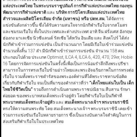
แห่งประเทศไทย ในพระบรมราชูปถัมภ์
การกีฬาแห่งประเทศไทย กองทุน
พัฒนาการกีฬาแห่งชาติ
และ
บริษัท การปิโตรเลียมแห่งประเทศไทย
สำรวจและผลิตปิโตรเลียม จำกัด (มหาชน) หรือ ปตท.สผ.
ได้จัดการ
แข่งขันดังกล่าวขึ้น ซึ่งได้รับความสนใจจากนักกีฬาเรือใบจากสโมสร
และชมรมเรือใบ ทั้งในประเทศและต่างประเทศ อาทิ จีน ฝรั่งเศส อังกฤษ
ฮ่องกง มาเลเซีย นิวซีแลนด์ รัสเซีย ไต้หวัน อินเดีย และ สิงคโปร์ ได้ส่ง
นักกีฬาเข้าร่วมการแข่งขัน เป็นจำนวนมาก โดยมีเรือใบเข้าร่วมแข่งขัน
จำนวนทั้งสิ้น 137 ลำ มีนักกีฬาเข้าร่วมการแข่งขัน จำนวน 158 คน
ประกอบไปด้วย ประเภท Optimist, ILCA 4, ILCA 6, 420, 470, 29er, Hobie
16 โดยการจัดการแข่งขันในครั้งนี้เพื่อเป็นการน้อมรำลึกถึงพระปรีชา
สามารถในการทรงเรือใบข้ามอ่าวไทยและพระอัจฉริยภาพในการทรงต่อ
เรือใบ รวมทั้งพระราชดำรัสของพระองค์ท่านที่ได้พระราชทานข้อคิด
เกี่ยวกับกีฬาเรือใบ จนเป็นที่มาของคำกล่าวที่ว่า
“
เด็กไทยแล่นใบเป็น เด็ก
ไทยใช้ชีวิตเป็น
”
รวมถึงการดำเนินตามพระราชปณิธาน สืบสาน รักษา
ต่อยอด ของพระบาทสมเด็จพระเจ้าอยู่หัว โดยกีฬาเรือใบเป็นกีฬาที่
พระบาทสมเด็จพระเจ้าอยู่หัว
และ
สมเด็จพระนางเจ้าฯ พระบรมราชินี
ทรงให้ความสนพระทัย โดย สมเด็จพระนางเจ้าฯ พระบรมราชินี เคยเข้า
ร่วมการแข่งขันเรือใบหลายรายการ ซึ่งเป็นแรงบันดาลใจสำคัญในการ
ส่งเสริมกีฬาเรือใบในประเทศไทย