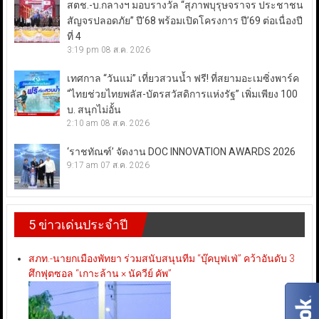
สตช.-บ.กลางฯ มอบรางวัล “สุภาพบุรุษจราจร ประชาชน
สัญจรปลอดภัย” ปี’68 พร้อมเปิดโครงการ ปี’69 ต่อเนื่องปี
ที่ 4
3:19 pm
08 ส.ค. 2026
เทศกาล “วันแม่” เที่ยวสวนน้ำ ฟรี! ที่สยามอะเมซิ่งพาร์ค
“ไทยช่วยไทยพลัส-บัตรสวัสดิการแห่งรัฐ” เพิ่มเพียง 100
บ. สนุกไม่อั้น
2:10 am
08 ส.ค. 2026
‘ราชทัณฑ์’ จัดงาน DOC INNOVATION AWARDS 2026
9:17 am
07 ส.ค. 2026
5 ข่าวเด่นประจำปี
สภท.-นายกเมืองพัทยา ร่วมสนับสนุนทีม “บุ๊คบุฟเฟ่” คว้าอันดับ 3
ศึกฟุตซอล “เกาะล้าน × นัควีย์ คัพ”