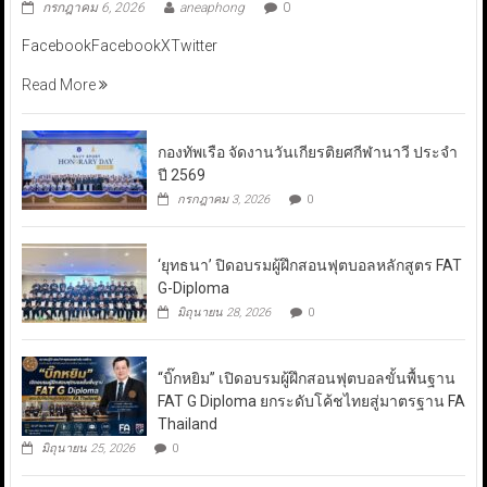
กรกฎาคม 6, 2026
aneaphong
0
FacebookFacebookXTwitter
Read More
กองทัพเรือ จัดงานวันเกียรติยศกีฬานาวี ประจำ
ปี 2569
กรกฎาคม 3, 2026
0
‘ยุทธนา’ ปิดอบรมผู้ฝึกสอนฟุตบอลหลักสูตร FAT
G-Diploma
มิถุนายน 28, 2026
0
“บิ๊กหยิม” เปิดอบรมผู้ฝึกสอนฟุตบอลขั้นพื้นฐาน
FAT G Diploma ยกระดับโค้ชไทยสู่มาตรฐาน FA
Thailand
มิถุนายน 25, 2026
0