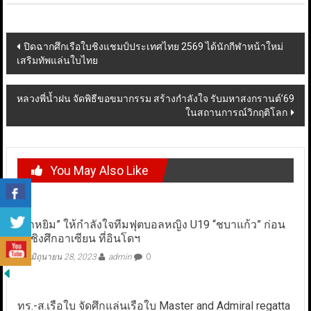
Post
ปิดฉากศึกเรือใบชิงแชมป์ประเทศไทย 2569 ได้นักกีฬาหน้าใหม่
เสริมทัพแล่นใบไทย
navigation
หลวงพี่น้ำฝน จัดพิธีขอขมากรรม สร้างกำลังใจ รับมหาสงกรานต์’69
ในสถานการณ์วิกฤติโลก
You May Also Like
“บิ๊กหยิม” ให้กำลังใจทีมฟุตบอลหญิง U19 “ชบาแก้ว” ก่อน
ลุยชิงศึกอาเซียน ที่อินโดฯ
มิถุนายน 28, 2023
admin
0
ทร.-ส.เรือใบ จัดศึกแล่นเรือใบ Master and Admiral regatta