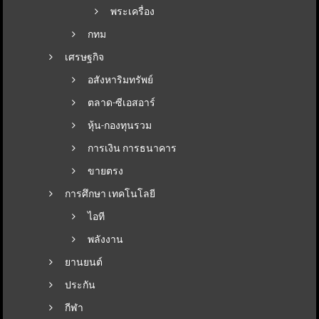
พระเครื่อง
กทม
เศรษฐกิจ
อสังหาริมทรัพย์
ตลาด-ซีเอสอาร์
หุ้น-กองทุนรวม
การเงิน การธนาคาร
ขายตรง
การศึกษา เทคโนโลยี
ไอที
พลังงาน
ยานยนต์
ประกัน
กีฬา