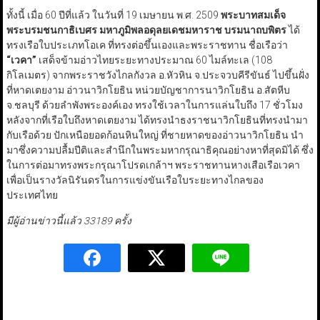
ทั้งนี้ เมื่อ 60 ปีที่แล้ว ในวันที่ 19 เมษายน พ.ศ. 2509
พระบาทสมเด็จ
พระบรมชนกาธิเบศร มหาภูมิพลอดุลยเดชมหาราช บรมนาถบพิตร
ได้
ทรงเรือใบประเภทโอเค ที่ทรงต่อขึ้นเองและพระราชทาน ชื่อเรือว่า
“
เวคา
”
เสด็จข้ามอ่าวไทยระยะทางประมาณ 60 ไมล์ทะเล (108
กิโลเมตร) จากพระราชวังไกลกังวล อ.หัวหิน จ.ประจวบคีรีขันธ์ ไปขึ้นฝั่ง
ที่หาดเตยงาม อ่าวนาวิกโยธิน หน่วยบัญชาการนาวิกโยธิน อ.สัตหีบ
จ.ชลบุรี ด้วยลำพังพระองค์เอง ทรงใช้เวลาในการแล่นใบถึง 17 ชั่วโมง
หลังจากที่เรือใบถึงหาดเตยงาม ได้ทรงนำธงราชนาวิกโยธินที่ทรงนำมา
กับเรือด้วย ปักเหนือยอดก้อนหินใหญ่ ที่ชายหาดของอ่าวนาวิกโยธิน นำ
มาซึ่งความปลื้มปีติและสำนึกในพระมหากรุณาธิคุณอย่างหาที่สุดมิได้ ซึ่ง
ในการต่อมาทรงพระกรุณาโปรดเกล้าฯ พระราชทานหางเสือเรือเวคา
เพื่อเป็นรางวัลนิรันดรในการแข่งขันเรือใบระยะทางไกลของ
ประเทศไทย
มีผู้อ่านข่าวนี้แล้ว 33189 ครั้ง