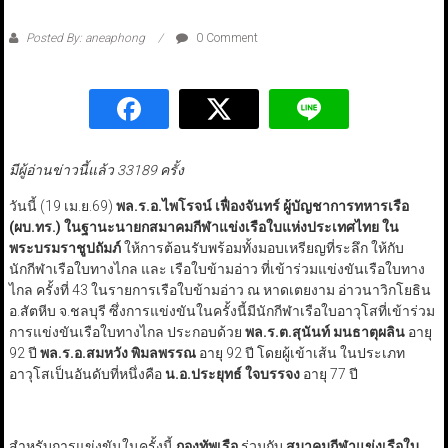
Posted By: aneaphong
0 Comment
มีผู้อ่านข่าวนี้แล้ว 33189 ครั้ง
วันนี้ (19 เม.ย.69)
พล.ร.อ.ไพโรจน์ เฟื่องจันทร์ ผู้บัญชาการทหารเรือ
(ผบ.ทร.) ในฐานะนายกสมาคมกีฬาแข่งเรือใบแห่งประเทศไทย ใน
พระบรมราชูปถัมภ์
ให้การต้อนรับพร้อมทั้งมอบเหรียญที่ระลึก ให้กับ
นักกีฬาเรือใบทางไกล และ เรือใบข้ามอ่าว ที่เข้าร่วมแข่งขันเรือใบทาง
ไกล ครั้งที่ 43 ในรายการเรือใบข้ามอ่าว ณ หาดเตยงาม อ่าวนาวิกโยธิน
อ.สัตหีบ จ.ชลบุรี ซึ่งการแข่งขันในครั้งนี้มีนักกีฬาเรือใบอาวุโสที่เข้าร่วม
การแข่งขันเรือใบทางไกล ประกอบด้วย
พล.ร.ต.สุนันท์ มนธาตุผลิน
อายุ
92 ปี
พล.ร.อ.สมหวัง พิมลพรรณ
อายุ 92 ปี โดยผู้เข้าเส้น ในประเภท
อาวุโสเป็นอันดับที่หนึ่งคือ
น.อ.ประยุทธ์ ใจบรรจง
อายุ 77 ปี
สำหรับการแข่งขันในครั้งนี้
กองทัพเรือ
ร่วมกับ
สมาคมกีฬาแข่งเรือใบ