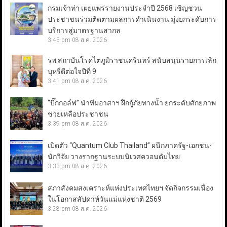
กรมเจ้าท่า เผยแพร่รายงานประจำปี 2568 เชิญชวน
ประชาชนร่วมติดตามผลการดำเนินงาน มุ่งยกระดับการ
บริการสู่มาตรฐานสากล
3:45 pm
08 ส.ค. 2026
รพ.สถาบันโรคไตภูมิราชนครินทร์ สนับสนุนรายการเลิก
บุหรี่ดีต่อใจปีที่ 9
3:41 pm
08 ส.ค. 2026
“บิ๊กกอล์ฟ” นำทีมอาสาฯ ฝึกกู้ภัยทางน้ำ ยกระดับศักยภาพ
ช่วยเหลือประชาชน
3:39 pm
08 ส.ค. 2026
เปิดตัว “Quantum Club Thailand” ผนึกภาครัฐ-เอกชน-
นักวิจัย วางรากฐานระบบนิเวศควอนตัมไทย
3:33 pm
08 ส.ค. 2026
สภาสังคมสงเคราะห์แห่งประเทศไทยฯ จัดกิจกรรมเนื่อง
ในโอกาสสัปดาห์วันแม่แห่งชาติ 2569
3:28 pm
08 ส.ค. 2026