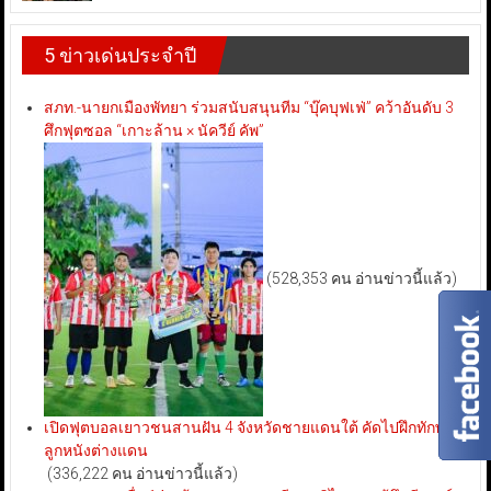
5 ข่าวเด่นประจำปี
สภท.-นายกเมืองพัทยา ร่วมสนับสนุนทีม “บุ๊คบุฟเฟ่” คว้าอันดับ 3
ศึกฟุตซอล “เกาะล้าน × นัควีย์ คัพ”
(528,353 คน อ่านข่าวนี้แล้ว)
เปิดฟุตบอลเยาวชนสานฝัน 4 จังหวัดชายแดนใต้ คัดไปฝึกทักษะ
ลูกหนังต่างแดน
(336,222 คน อ่านข่าวนี้แล้ว)