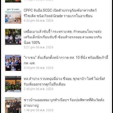
CPPC จับมือ SCGC เปิดตัวบรรจุภัณฑ์อาหารสัตว์
รีไซเคิล ชนิด Food Grade รายแรกในอาเซียน
4:03 pm
06 ส.ค. 2026
เหยื่อเมาแล้วขับจี้ ! กระทรวง ศธ. กำหนดนโยบายส่ง
เสริมเด็กนักเรียนขับขี่-ซ้อนท้ายรถจยย.สวมหมวกกัน
น็อค 100%
3:21 pm
06 ส.ค. 2026
“ราเชน” ลั่นเลือกตั้งหน้ากวาด สส. 10 ที่นั่ง พร้อมยึดเก้าอี้
กห.-มท.
3:06 pm
06 ส.ค. 2026
ทล.ลำปาง รวบหนุ่มฉี่ม่วง ขี่จยย. ซุกยาบ้า-ไอซ์ ไม่เข็ด!
รับเพิ่งออกจากคุกไม่ถึงเดือน
2:49 pm
06 ส.ค. 2026
ชาวบ้านออมทอง บุกทำเนียบฯ ร้องปมพิพาทที่ดินวัดดัง
ย่านบางปู
1:48 pm
06 ส.ค. 2026