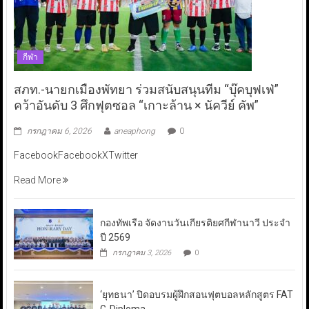
กีฬา
สภท.-นายกเมืองพัทยา ร่วมสนับสนุนทีม “บุ๊คบุฟเฟ่”
คว้าอันดับ 3 ศึกฟุตซอล “เกาะล้าน × นัควีย์ คัพ”
กรกฎาคม 6, 2026
aneaphong
0
FacebookFacebookXTwitter
Read More
กองทัพเรือ จัดงานวันเกียรติยศกีฬานาวี ประจำ
ปี 2569
กรกฎาคม 3, 2026
0
‘ยุทธนา’ ปิดอบรมผู้ฝึกสอนฟุตบอลหลักสูตร FAT