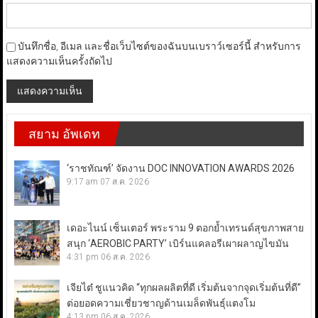
บันทึกชื่อ, อีเมล และชื่อเว็บไซต์ของฉันบนเบราว์เซอร์นี้ สำหรับการ
แสดงความเห็นครั้งถัดไป
สยาม อัพเดท
‘ราชทัณฑ์’ จัดงาน DOC INNOVATION AWARDS 2026
9:17 am
07 ส.ค. 2026
เดอะไนน์ เซ็นเตอร์ พระราม 9 ตอกย้ำเทรนด์สุขภาพสาย
สนุก ‘AEROBIC PARTY’ เบิร์นแคลอรีเผาผลาญไขมัน
4:31 pm
06 ส.ค. 2026
เจียไต๋ ชูแนวคิด “ทุกผลผลิตที่ดี เริ่มต้นจากจุดเริ่มต้นที่ดี”
ต่อยอดความเชี่ยวชาญด้านเมล็ดพันธุ์แตงโม
4:13 pm
06 ส.ค. 2026