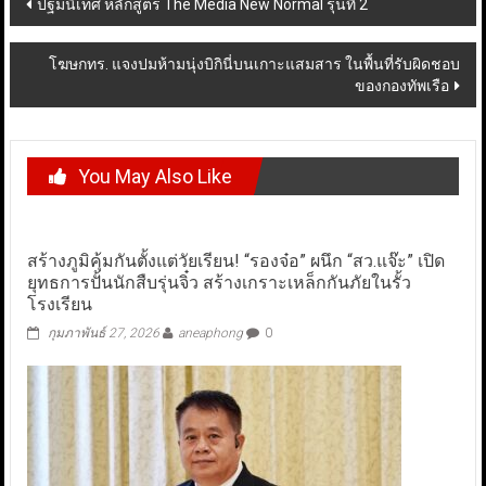
Post
ปฐมนิเทศ หลักสูตร The Media New Normal รุ่นที่ 2
navigation
โฆษกทร. แจงปมห้ามนุ่งบิกินี่บนเกาะแสมสาร ในพื้นที่รับผิดชอบ
ของกองทัพเรือ
You May Also Like
สร้างภูมิคุ้มกันตั้งแต่วัยเรียน! “รองจ๋อ” ผนึก “สว.แจ๊ะ” เปิด
ยุทธการปั้นนักสืบรุ่นจิ๋ว สร้างเกราะเหล็กกันภัยในรั้ว
โรงเรียน
กุมภาพันธ์ 27, 2026
aneaphong
0