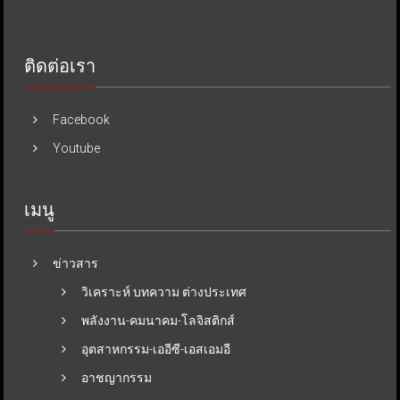
ติดต่อเรา
Facebook
Youtube
เมนู
ข่าวสาร
วิเคราะห์ บทความ ต่างประเทศ
พลังงาน-คมนาคม-โลจิสติกส์
อุตสาหกรรม-เออีซี-เอสเอมอี
อาชญากรรม