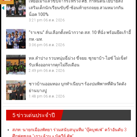
เหยื่อเมาแล้วขับจี้ ! กระทรวง ศธ. กำหนดนโยบายส่ง
เสริมเด็กนักเรียนขับขี่-ซ้อนท้ายรถจยย.สวมหมวกกัน
น็อค 100%
3:21 pm
06 ส.ค. 2026
“ราเชน” ลั่นเลือกตั้งหน้ากวาด สส. 10 ที่นั่ง พร้อมยึดเก้าอี้
กห.-มท.
3:06 pm
06 ส.ค. 2026
ทล.ลำปาง รวบหนุ่มฉี่ม่วง ขี่จยย. ซุกยาบ้า-ไอซ์ ไม่เข็ด!
รับเพิ่งออกจากคุกไม่ถึงเดือน
2:49 pm
06 ส.ค. 2026
ชาวบ้านออมทอง บุกทำเนียบฯ ร้องปมพิพาทที่ดินวัดดัง
ย่านบางปู
1:48 pm
06 ส.ค. 2026
5 ข่าวเด่นประจำปี
สภท.-นายกเมืองพัทยา ร่วมสนับสนุนทีม “บุ๊คบุฟเฟ่” คว้าอันดับ 3
ศึกฟุตซอล “เกาะล้าน × นัควีย์ คัพ”