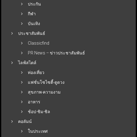
ประกัน
กีฬา
บันเทิง
ประชาสัมพันธ์
Classicfind
PR News – ข่าวประชาสัมพันธ์
ไลฟ์สไตล์
ท่องเที่ยว
แฟชั่นโซไซตี้-ดูดวง
สุขภาพ-ความงาม
อาหาร
ช้อป-ชิม-ชิล
คอลัมน์
ในประเทศ