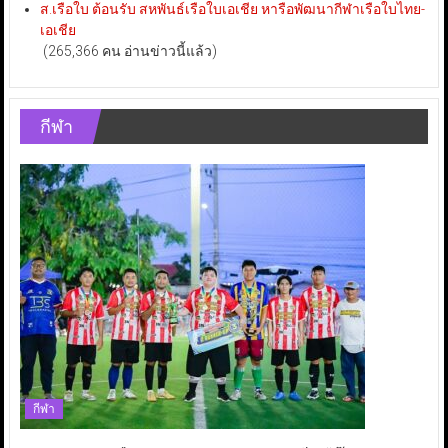
ส.เรือใบ ต้อนรับ สหพันธ์เรือใบเอเชีย หารือพัฒนากีฬาเรือใบไทย-
เอเชีย
(265,366 คน อ่านข่าวนี้แล้ว)
กีฬา
กีฬา