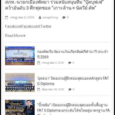
สภท.-นายกเมืองพัทยา ร่วมสนับสนุนทีม “บุ๊คบุฟเฟ่”
คว้าอันดับ 3 ศึกฟุตซอล “เกาะล้าน × นัควีย์ คัพ”
กรกฎาคม 6, 2026
aneaphong
0
FacebookFacebookXTwitter
Read More
กองทัพเรือ จัดงานวันเกียรติยศกีฬานาวี ประจำ
ปี 2569
กรกฎาคม 3, 2026
0
‘ยุทธนา’ ปิดอบรมผู้ฝึกสอนฟุตบอลหลักสูตร FAT
G-Diploma
มิถุนายน 28, 2026
0
“บิ๊กหยิม” เปิดอบรมผู้ฝึกสอนฟุตบอลขั้นพื้นฐาน
FAT G Diploma ยกระดับโค้ชไทยสู่มาตรฐาน FA