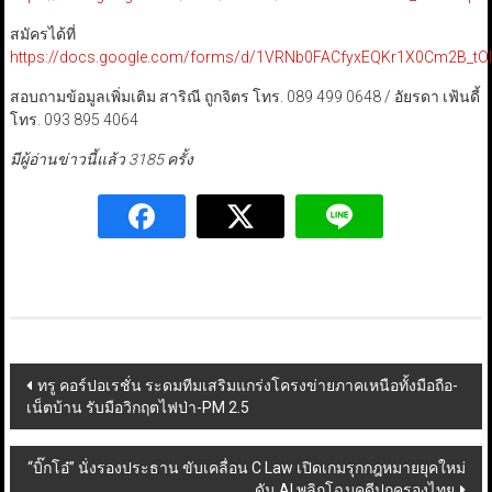
สมัครได้ที่
https://docs.google.com/forms/d/1VRNb0FACfyxEQKr1X0Cm2B_tO
สอบถามข้อมูลเพิ่มเติม สาริณี ถูกจิตร โทร. 089 499 0648 / อัยรดา เฟ้นดี้
โทร. 093 895 4064
มีผู้อ่านข่าวนี้แล้ว 3185 ครั้ง
Post
ทรู คอร์ปอเรชั่น ระดมทีมเสริมแกร่งโครงข่ายภาคเหนือทั้งมือถือ-
เน็ตบ้าน รับมือวิกฤตไฟป่า-PM 2.5
navigation
“บิ๊กโอ๋” นั่งรองประธาน ขับเคลื่อน C Law เปิดเกมรุกกฎหมายยุคใหม่
ดัน AI พลิกโฉมคดีปกครองไทย