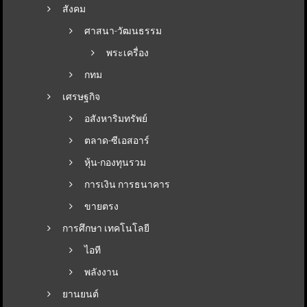
สังคม
ศาสนา-วัฒนธรรม
พระเครื่อง
กทม
เศรษฐกิจ
อสังหาริมทรัพย์
ตลาด-ซีเอสอาร์
หุ้น-กองทุนรวม
การเงิน การธนาคาร
ขายตรง
การศึกษา เทคโนโลยี
ไอที
พลังงาน
ยานยนต์