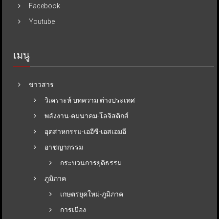
Facebook
Youtube
เมนู
ข่าวสาร
วิเคราะห์ บทความ ต่างประเทศ
พลังงาน-คมนาคม-โลจิสติกส์
อุตสาหกรรม-เออีซี-เอสเอมอี
อาชญากรรม
กระบวนการยุติธรรม
ภูมิภาค
เกษตรยุคใหม่-ภูมิภาค
การเมือง