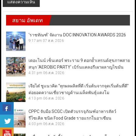
สยาม อัพเดท
‘ราชทัณฑ์’ จัดงาน DOC INNOVATION AWARDS 2026
9:17 am
07 ส.ค. 2026
เดอะไนน์ เซ็นเตอร์ พระราม 9 ตอกย้ำเทรนด์สุขภาพสาย
สนุก ‘AEROBIC PARTY’ เบิร์นแคลอรีเผาผลาญไขมัน
4:31 pm
06 ส.ค. 2026
เจียไต๋ ชูแนวคิด “ทุกผลผลิตที่ดี เริ่มต้นจากจุดเริ่มต้นที่ดี”
ต่อยอดความเชี่ยวชาญด้านเมล็ดพันธุ์แตงโม
4:13 pm
06 ส.ค. 2026
CPPC จับมือ SCGC เปิดตัวบรรจุภัณฑ์อาหารสัตว์
รีไซเคิล ชนิด Food Grade รายแรกในอาเซียน
4:03 pm
06 ส.ค. 2026