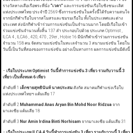
รางวัลหางเสือเรือพระที่นั่ง
“
เวคา
”
และการแข่งขันเรือใบชิงชนะเลิศ
แห่งประเทศไทย ประจำปี 2569 ซึ่งการแข่งขันในครั้งนี้ได้รับความสนใจ
จากนักกีฬาเรือใบจากสโมสรและชมรมเรือใบ ทั้งในประเทศและต่าง
ประเทศ ส่งนักกีฬาเข้าร่วมการแข่งขันเป็นจำนวนมาก โดยมีเรือใบเข้า
ร่วมแข่งขันจำนวนทั้งสิ้น 137 ลำ ประกอบไปด้วย ประเภท Optimist ,
ILCA 4 , ILCA6 , 420, 470 , 29er , Hobie 16 มีนักกีฬาเข้าร่วมการแข่งขัน
จำนวน 158 คน จัดสนามแข่งขันในทะเลจำนวน 3 สนามแข่งขัน โดยใน
วันนี้เป็นวันที่สองของการแข่งขัน อย่างเป็นทางการ ผลการแข่งขันมีดังนี้
–
เรือใบประเภท
Optimist
วันนี้ทำการแข่งขัน 3 เที่ยว รวมกับวานนี้ 3
เที่ยว เป็นทั้งหมด 6 เที่ยว
ลำดับที่ 1
เด็กชายสุทธินันท์ นาคประสม
สังกัด สมาคมกีฬาแข่งเรือใบ
แห่งประเทศไทยฯ แต้มเสีย 17
ลำดับที่ 2
Muhammad Anas Aryan Bin Mohd Noor Ridzua
จาก
มาเลเซีย แต้มเสีย 18
ลำดับที่ 3
Nur Amin Irdina Binti Norhisam
จากมาเลเซีย แต้มเสีย 31
–
เรือใบประเภท
ILCA
4 วันนี้ทำการแข่งขัน 3 เที่ยว รวมกับวานนี้ 3 เที่ยว