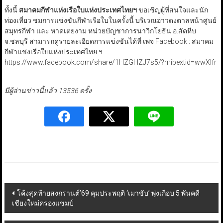
ทั้งนี้
สมาคมกีฬาแห่งเรือใบแห่งประเทศไทยฯ
ขอเชิญผู้ที่สนใจและนัก
ท่องเที่ยว ชมการแข่งขันกีฬาเรือใบในครั้งนี้ บริเวณอ่าวดงตาลหน้าศูนย์
สมุทรกีฬา และ หาดเตยงาม
หน่วยบัญชาการนาวิกโยธิน อ.สัตหีบ
จ.ชลบุรี สามารถดูรายละเอียดการแข่งขันได้ที่ เพจ Facebook : สมาคม
กีฬาแข่งเรือใบแห่งประเทศไทย ฯ
https://www.facebook.com/share/1HZGHZJ7s5/?mibextid=wwXIfr
มีผู้อ่านข่าวนี้แล้ว 13536 ครั้ง
Post
โค้งสุดท้ายสงกรานต์’69 คุมประพฤติ ‘เมาขับ’ พุ่งเกือบ 5 พันคดี
เชียงใหม่ครองแชมป์
navigation