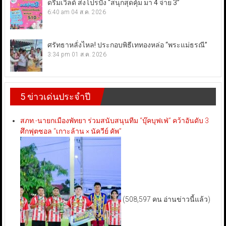
ดรีมเวิลด์ ส่งโปรปัง “สนุกสุดคุ้ม มา 4 จ่าย 3”
6:40 am
04 ส.ค. 2026
ศรัทธาหลั่งไหล! ประกอบพิธีเททองหล่อ “พระแม่ธรณี”
3:34 pm
01 ส.ค. 2026
5 ข่าวเด่นประจำปี
สภท.-นายกเมืองพัทยา ร่วมสนับสนุนทีม “บุ๊คบุฟเฟ่” คว้าอันดับ 3
ศึกฟุตซอล “เกาะล้าน × นัควีย์ คัพ”
(508,597 คน อ่านข่าวนี้แล้ว)