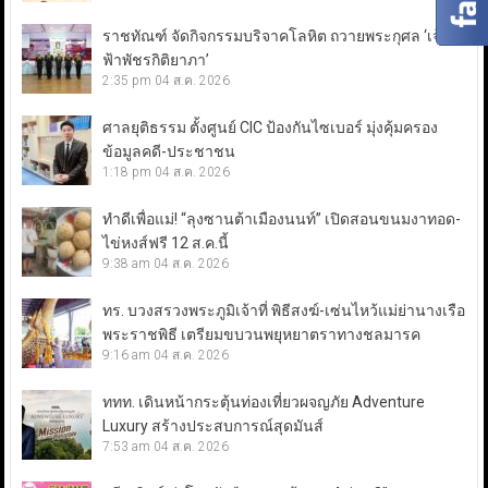
ราชทัณฑ์ จัดกิจกรรมบริจาคโลหิต ถวายพระกุศล ‘เจ้า
ฟ้าพัชรกิติยาภา’
2:35 pm
04 ส.ค. 2026
ศาลยุติธรรม ตั้งศูนย์ CIC ป้องกันไซเบอร์ มุ่งคุ้มครอง
ข้อมูลคดี-ประชาชน
1:18 pm
04 ส.ค. 2026
ทำดีเพื่อแม่! “ลุงซานต้าเมืองนนท์” เปิดสอนขนมงาทอด-
ไข่หงส์ฟรี 12 ส.ค.นี้
9:38 am
04 ส.ค. 2026
ทร. บวงสรวงพระภูมิเจ้าที่ พิธีสงฆ์-เซ่นไหว้แม่ย่านางเรือ
พระราชพิธี เตรียมขบวนพยุหยาตราทางชลมารค
9:16 am
04 ส.ค. 2026
ททท. เดินหน้ากระตุ้นท่องเที่ยวผจญภัย Adventure
Luxury สร้างประสบการณ์สุดมันส์
7:53 am
04 ส.ค. 2026