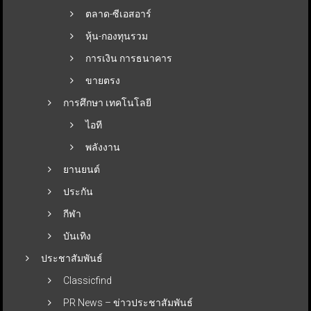
ตลาด-ซีเอสอาร์
หุ้น-กองทุนรวม
การเงิน การธนาคาร
ขายตรง
การศึกษา เทคโนโลยี
ไอที
พลังงาน
ยานยนต์
ประกัน
กีฬา
บันเทิง
ประชาสัมพันธ์
Classicfind
PR News – ข่าวประชาสัมพันธ์