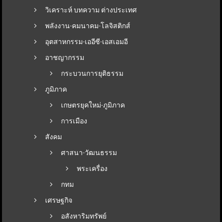
วิเคราะห์ บทความ ต่างประเทศ
พลังงาน-คมนาคม-โลจิสติกส์
อุตสาหกรรม-เออีซี-เอสเอมอี
อาชญากรรม
กระบวนการยุติธรรม
ภูมิภาค
เกษตรยุคใหม่-ภูมิภาค
การเมือง
สังคม
ศาสนา-วัฒนธรรม
พระเครื่อง
กทม
เศรษฐกิจ
อสังหาริมทรัพย์