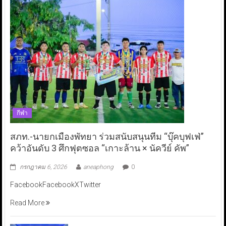
กีฬา
สภท.-นายกเมืองพัทยา ร่วมสนับสนุนทีม “บุ๊คบุฟเฟ่”
คว้าอันดับ 3 ศึกฟุตซอล “เกาะล้าน × นัควีย์ คัพ”
กรกฎาคม 6, 2026
aneaphong
0
FacebookFacebookXTwitter
Read More