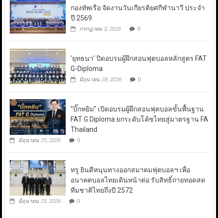
กองทัพเรือ จัดงานวันเกียรติยศกีฬานาวี ประจำ
ปี 2569
กรกฎาคม 3, 2026
0
‘ยุทธนา’ ปิดอบรมผู้ฝึกสอนฟุตบอลหลักสูตร FAT
G-Diploma
มิถุนายน 28, 2026
0
“บิ๊กหยิม” เปิดอบรมผู้ฝึกสอนฟุตบอลขั้นพื้นฐาน
FAT G Diploma ยกระดับโค้ชไทยสู่มาตรฐาน FA
Thailand
มิถุนายน 25, 2026
0
ทรู ยินดีหนุนทางออกสมาคมฟุตบอลฯ เพื่อ
อนาคตบอลไทยเดินหน้าต่อ รับสิทธิ์ถ่ายทอดสด
ทีมชาติไทยถึงปี 2572
มิถุนายน 25, 2026
0