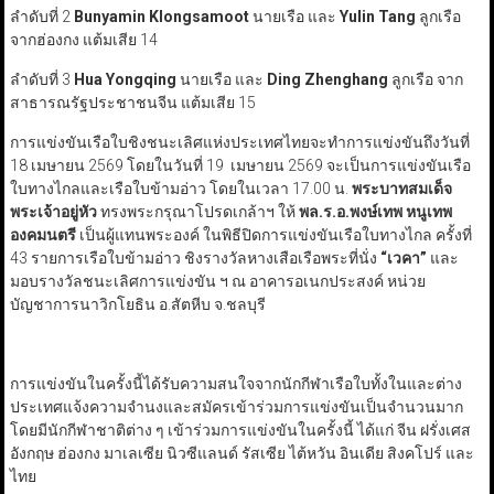
ลำดับที่ 2
Bunyamin Klongsamoot
นายเรือ และ
Yulin Tang
ลูกเรือ
จากฮ่องกง แต้มเสีย 14
ลำดับที่ 3
Hua Yongqing
นายเรือ และ
Ding Zhenghang
ลูกเรือ จาก
สาธารณรัฐประชาชนจีน แต้มเสีย 15
การแข่งขันเรือใบชิงชนะเลิศแห่งประเทศไทยจะทำการแข่งขันถึงวันที่
18 เมษายน 2569 โดยในวันที่ 19 เมษายน 2569 จะเป็นการแข่งขันเรือ
ใบทางไกลและเรือใบข้ามอ่าว โดยในเวลา 17.00 น.
พระบาทสมเด็จ
พระเจ้าอยู่หัว
ทรงพระกรุณาโปรดเกล้าฯ ให้
พล.ร.อ.พงษ์เทพ หนูเทพ
องคมนตรี
เป็นผู้แทนพระองค์ ในพิธีปิดการแข่งขันเรือใบทางไกล ครั้งที่
43 รายการเรือใบข้ามอ่าว ชิงรางวัลหางเสือเรือพระที่นั่ง
“
เวคา
”
และ
มอบรางวัลชนะเลิศการแข่งขัน ฯ ณ อาคารอเนกประสงค์ หน่วย
บัญชาการนาวิกโยธิน อ.สัตหีบ จ.ชลบุรี
การแข่งขันในครั้งนี้ได้รับความสนใจจากนักกีฬาเรือใบทั้งในและต่าง
ประเทศแจ้งความจำนงและสมัครเข้าร่วมการแข่งขันเป็นจำนวนมาก
โดยมีนักกีฬาชาติต่าง ๆ เข้าร่วมการแข่งขันในครั้งนี้ ได้แก่ จีน ฝรั่งเศส
อังกฤษ ฮ่องกง มาเลเซีย นิวซีแลนด์ รัสเซีย ไต้หวัน อินเดีย สิงคโปร์ และ
ไทย