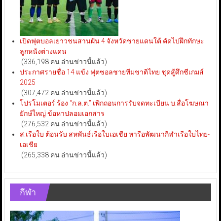
เปิดฟุตบอลเยาวชนสานฝัน 4 จังหวัดชายแดนใต้ คัดไปฝึกทักษะ
ลูกหนังต่างแดน
(336,198 คน อ่านข่าวนี้แล้ว)
ประกาศรายชื่อ 14 แข้ง ฟุตซอลชายทีมชาติไทย ชุดสู้ศึกซีเกมส์
2025
(307,472 คน อ่านข่าวนี้แล้ว)
โปรโมเตอร์ ร้อง “ก.ล.ต.” เพิกถอนการรับจดทะเบียน บ.สื่อโฆษณา
ยักษ์ใหญ่ ข้อหาปลอมเอกสาร
(276,532 คน อ่านข่าวนี้แล้ว)
ส.เรือใบ ต้อนรับ สหพันธ์เรือใบเอเชีย หารือพัฒนากีฬาเรือใบไทย-
เอเชีย
(265,338 คน อ่านข่าวนี้แล้ว)
กีฬา