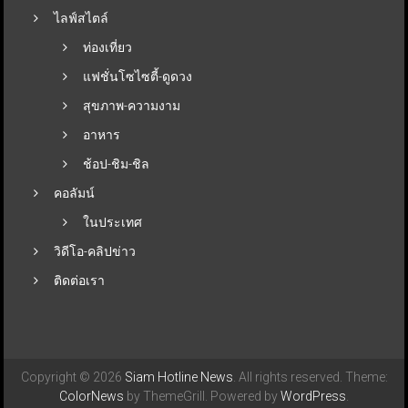
ไลฟ์สไตล์
ท่องเที่ยว
แฟชั่นโซไซตี้-ดูดวง
สุขภาพ-ความงาม
อาหาร
ช้อป-ชิม-ชิล
คอลัมน์
ในประเทศ
วิดีโอ-คลิปข่าว
ติดต่อเรา
Copyright © 2026
Siam Hotline News
. All rights reserved. Theme:
ColorNews
by ThemeGrill. Powered by
WordPress
.