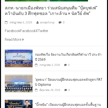
สภท.-นายกเมืองพัทยา ร่วมสนับสนุนทีม “บุ๊คบุฟเฟ่”
คว้าอันดับ 3 ศึกฟุตซอล “เกาะล้าน × นัควีย์ คัพ”
กรกฎาคม 6, 2026
aneaphong
0
FacebookFacebookXTwitter
Read More
กองทัพเรือ จัดงานวันเกียรติยศกีฬานาวี ประจำ
ปี 2569
กรกฎาคม 3, 2026
0
‘ยุทธนา’ ปิดอบรมผู้ฝึกสอนฟุตบอลหลักสูตร FAT
G-Diploma
มิถุนายน 28, 2026
0
“บิ๊กหยิม” เปิดอบรมผู้ฝึกสอนฟุตบอลขั้นพื้นฐาน