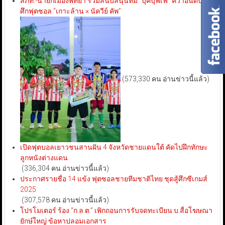
สภท.-นายกเมืองพัทยา ร่วมสนับสนุนทีม “บุ๊คบุฟเฟ่” คว้าอันดับ 3
ศึกฟุตซอล “เกาะล้าน × นัควีย์ คัพ”
(573,330 คน อ่านข่าวนี้แล้ว)
เปิดฟุตบอลเยาวชนสานฝัน 4 จังหวัดชายแดนใต้ คัดไปฝึกทักษะ
ลูกหนังต่างแดน
(336,304 คน อ่านข่าวนี้แล้ว)
ประกาศรายชื่อ 14 แข้ง ฟุตซอลชายทีมชาติไทย ชุดสู้ศึกซีเกมส์
2025
(307,578 คน อ่านข่าวนี้แล้ว)
โปรโมเตอร์ ร้อง “ก.ล.ต.” เพิกถอนการรับจดทะเบียน บ.สื่อโฆษณา
ยักษ์ใหญ่ ข้อหาปลอมเอกสาร