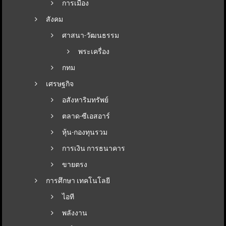
การเมือง
สังคม
ศาสนา-วัฒนธรรม
พระเครื่อง
กทม
เศรษฐกิจ
อสังหาริมทรัพย์
ตลาด-ซีเอสอาร์
หุ้น-กองทุนรวม
การเงิน การธนาคาร
ขายตรง
การศึกษา เทคโนโลยี
ไอที
พลังงาน