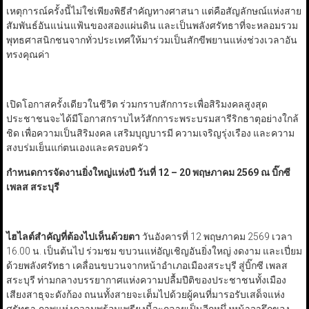
เหตุการณ์ครั้งนี้ไม่ใช่เพียงพิธีสำคัญทางศาสนา แต่คือสัญลักษณ์แห่งสาย
สัมพันธ์อันแน่นแฟ้นของสองแผ่นดิน และเป็นพลังศรัทธาที่จะหลอมรวม
พุทธศาสนิกชนจากทั่วประเทศให้มาร่วมเป็นสักขีพยานแห่งช่วงเวลาอัน
ทรงคุณค่า
เปิดโอกาสครั้งเดียวในชีวิต ร่วมกราบสักการะเพื่อสิริมงคลสูงสุด
ประชาชนจะได้มีโอกาสกราบไหว้สักการะพระบรมสารีริกธาตุอย่างใกล้
ชิด เพื่อความเป็นสิริมงคล เสริมบุญบารมี ความเจริญรุ่งเรือง และความ
สงบร่มเย็นแก่ตนเองและครอบครัว
กำหนดการจัดงานยิ่งใหญ่แห่งปี
วันที่ 12 – 20 พฤษภาคม 2569
ณ บิ๊กซี
เพลส สระบุรี
ไฮไลต์สำคัญที่ต้องไปเห็นด้วยตา
วันอังคารที่ 12 พฤษภาคม 2569 เวลา
16.00 น. เป็นต้นไป ร่วมชม ขบวนแห่อัญเชิญอันยิ่งใหญ่ งดงาม และเปี่ยม
ด้วยพลังศรัทธา เคลื่อนขบวนจากหน้าอำเภอเมืองสระบุรี สู่บิ๊กซี เพลส
สระบุรี ท่ามกลางบรรยากาศแห่งความปลื้มปีติของประชาชนทั้งเมือง
เสียงสาธุจะดังก้อง ถนนทั้งสายจะเต็มไปด้วยผู้คนที่มารอรับเสด็จแห่ง