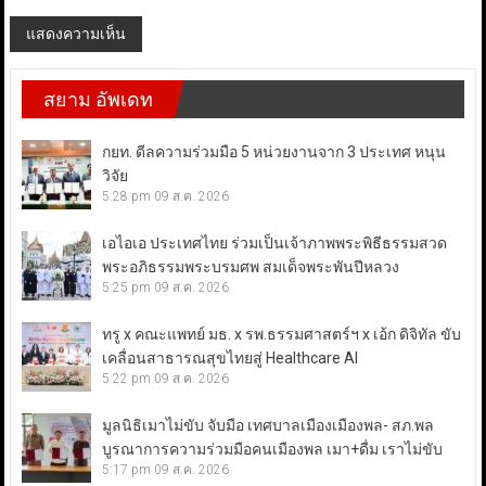
สยาม อัพเดท
กยท. ดีลความร่วมมือ 5 หน่วยงานจาก 3 ประเทศ หนุน
วิจัย
5:28 pm
09 ส.ค. 2026
เอไอเอ ประเทศไทย ร่วมเป็นเจ้าภาพพระพิธีธรรมสวด
พระอภิธรรมพระบรมศพ สมเด็จพระพันปีหลวง
5:25 pm
09 ส.ค. 2026
ทรู x คณะแพทย์ มธ. x รพ.ธรรมศาสตร์ฯ x เอ้ก ดิจิทัล ขับ
เคลื่อนสาธารณสุขไทยสู่ Healthcare AI
5:22 pm
09 ส.ค. 2026
มูลนิธิเมาไม่ขับ จับมือ เทศบาลเมืองเมืองพล- สภ.พล
บูรณาการความร่วมมือคนเมืองพล เมา+ดื่ม เราไม่ขับ
5:17 pm
09 ส.ค. 2026