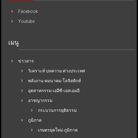
Facebook
Youtube
เมนู
ข่าวสาร
วิเคราะห์ บทความ ต่างประเทศ
พลังงาน-คมนาคม-โลจิสติกส์
อุตสาหกรรม-เออีซี-เอสเอมอี
อาชญากรรม
กระบวนการยุติธรรม
ภูมิภาค
เกษตรยุคใหม่-ภูมิภาค