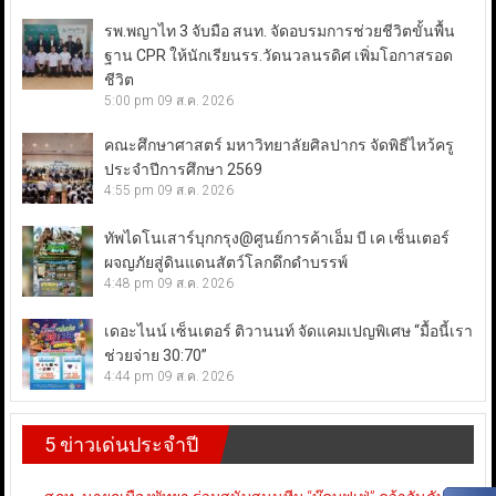
รพ.พญาไท 3 จับมือ สนท. จัดอบรมการช่วยชีวิตขั้นพื้น
ฐาน CPR ให้นักเรียนรร.วัดนวลนรดิศ เพิ่มโอกาสรอด
ชีวิต
5:00 pm
09 ส.ค. 2026
คณะศึกษาศาสตร์ มหาวิทยาลัยศิลปากร จัดพิธีไหว้ครู
ประจำปีการศึกษา 2569
4:55 pm
09 ส.ค. 2026
ทัพไดโนเสาร์บุกกรุง@ศูนย์การค้าเอ็ม บี เค เซ็นเตอร์
ผจญภัยสู่ดินแดนสัตว์โลกดึกดำบรรพ์
4:48 pm
09 ส.ค. 2026
เดอะไนน์ เซ็นเตอร์ ติวานนท์ จัดแคมเปญพิเศษ “มื้อนี้เรา
ช่วยจ่าย 30:70”
4:44 pm
09 ส.ค. 2026
5 ข่าวเด่นประจำปี