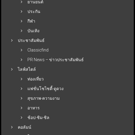
ยานยนต์
ประกัน
กีฬา
บันเทิง
ประชาสัมพันธ์
Classicfind
PR News – ข่าวประชาสัมพันธ์
ไลฟ์สไตล์
ท่องเที่ยว
แฟชั่นโซไซตี้-ดูดวง
สุขภาพ-ความงาม
อาหาร
ช้อป-ชิม-ชิล
คอลัมน์