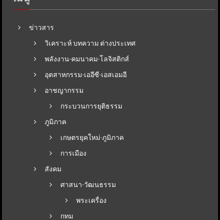
ข่าวสาร
วิเคราะห์ บทความ ต่างประเทศ
พลังงาน-คมนาคม-โลจิสติกส์
อุตสาหกรรม-เออีซี-เอสเอมอี
อาชญากรรม
กระบวนการยุติธรรม
ภูมิภาค
เกษตรยุคใหม่-ภูมิภาค
การเมือง
สังคม
ศาสนา-วัฒนธรรม
พระเครื่อง
กทม