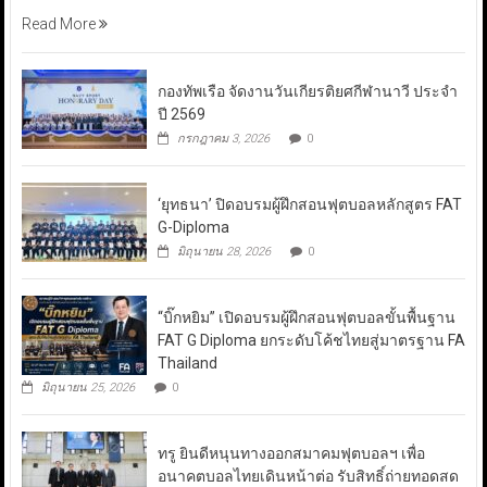
Read More
กองทัพเรือ จัดงานวันเกียรติยศกีฬานาวี ประจำ
ปี 2569
กรกฎาคม 3, 2026
0
‘ยุทธนา’ ปิดอบรมผู้ฝึกสอนฟุตบอลหลักสูตร FAT
G-Diploma
มิถุนายน 28, 2026
0
“บิ๊กหยิม” เปิดอบรมผู้ฝึกสอนฟุตบอลขั้นพื้นฐาน
FAT G Diploma ยกระดับโค้ชไทยสู่มาตรฐาน FA
Thailand
มิถุนายน 25, 2026
0
ทรู ยินดีหนุนทางออกสมาคมฟุตบอลฯ เพื่อ
อนาคตบอลไทยเดินหน้าต่อ รับสิทธิ์ถ่ายทอดสด