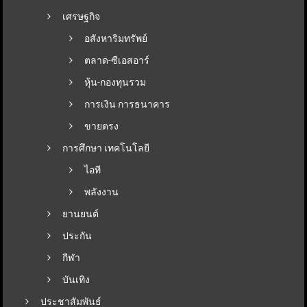
เศรษฐกิจ
อสังหาริมทรัพย์
ตลาด-ซีเอสอาร์
หุ้น-กองทุนรวม
การเงิน การธนาคาร
ขายตรง
การศึกษา เทคโนโลยี
ไอที
พลังงาน
ยานยนต์
ประกัน
กีฬา
บันเทิง
ประชาสัมพันธ์