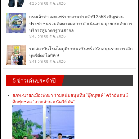
4:26 pm
08 ส.ค. 2026
กรมเจ้าท่า เผยแพร่รายงานประจำปี 2568 เชิญชวน
ประชาชนร่วมติดตามผลการดำเนินงาน มุ่งยกระดับการ
บริการสู่มาตรฐานสากล
3:45 pm
08 ส.ค. 2026
รพ.สถาบันโรคไตภูมิราชนครินทร์ สนับสนุนรายการเลิก
บุหรี่ดีต่อใจปีที่ 9
3:41 pm
08 ส.ค. 2026
5 ข่าวเด่นประจำปี
สภท.-นายกเมืองพัทยา ร่วมสนับสนุนทีม “บุ๊คบุฟเฟ่” คว้าอันดับ 3
ศึกฟุตซอล “เกาะล้าน × นัควีย์ คัพ”