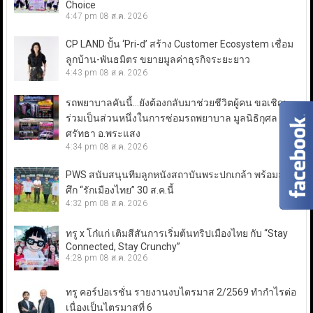
Choice
4:47 pm
08 ส.ค. 2026
CP LAND ปั้น ‘Pri-d’ สร้าง Customer Ecosystem เชื่อม
ลูกบ้าน-พันธมิตร ขยายมูลค่าธุรกิจระยะยาว
4:43 pm
08 ส.ค. 2026
รถพยาบาลคันนี้…ยังต้องกลับมาช่วยชีวิตผู้คน ขอเชิญ
ร่วมเป็นส่วนหนึ่งในการซ่อมรถพยาบาล มูลนิธิกุศล
ศรัทธา อ.พระแสง
4:34 pm
08 ส.ค. 2026
PWS สนับสนุนทีมลูกหนังสถาบันพระปกเกล้า พร้อมลุย
ศึก “รักเมืองไทย” 30 ส.ค.นี้
4:32 pm
08 ส.ค. 2026
ทรู x โก๋แก่ เติมสีสันการเริ่มต้นทริปเมืองไทย กับ “Stay
Connected, Stay Crunchy”
4:28 pm
08 ส.ค. 2026
ทรู คอร์ปอเรชั่น รายงานงบไตรมาส 2/2569 ทำกำไรต่อ
เนื่องเป็นไตรมาสที่ 6