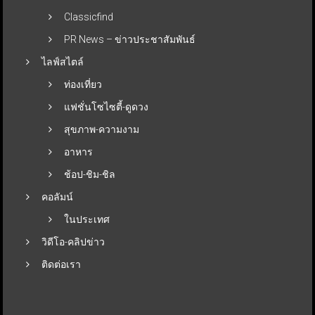
Classicfind
PR News – ข่าวประชาสัมพันธ์
ไลฟ์สไตล์
ท่องเที่ยว
แฟชั่นโซไซตี้-ดูดวง
สุขภาพ-ความงาม
อาหาร
ช้อป-ชิม-ชิล
คอลัมน์
ในประเทศ
วิดีโอ-คลิปข่าว
ติดต่อเรา