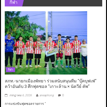
กีฬา
กีฬา
สภท.-นายกเมืองพัทยา ร่วมสนับสนุนทีม “บุ๊คบุฟเฟ่”
คว้าอันดับ 3 ศึกฟุตซอล “เกาะล้าน × นัควีย์ คัพ”
กรกฎาคม 6, 2026
aneaphong
0
การแข่งขันฟุตซอลรายการ “