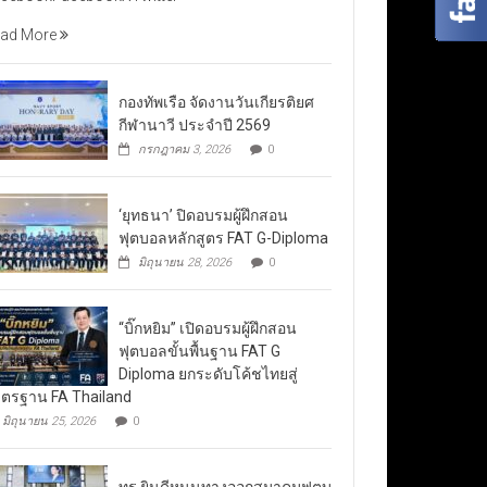
ad More
กองทัพเรือ จัดงานวันเกียรติยศ
กีฬานาวี ประจำปี 2569
กรกฎาคม 3, 2026
0
‘ยุทธนา’ ปิดอบรมผู้ฝึกสอน
ฟุตบอลหลักสูตร FAT G-Diploma
มิถุนายน 28, 2026
0
“บิ๊กหยิม” เปิดอบรมผู้ฝึกสอน
ฟุตบอลขั้นพื้นฐาน FAT G
Diploma ยกระดับโค้ชไทยสู่
ตรฐาน FA Thailand
มิถุนายน 25, 2026
0
ทรู ยินดีหนุนทางออกสมาคมฟุตบ