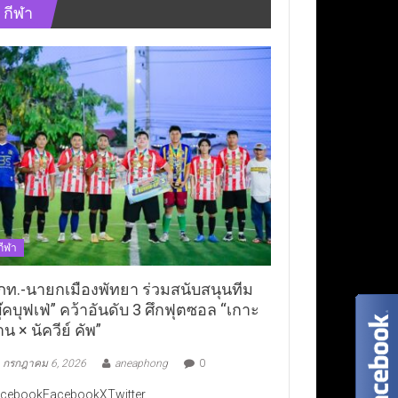
กีฬา
กีฬา
ภท.-นายกเมืองพัทยา ร่วมสนับสนุนทีม
ุ๊คบุฟเฟ่” คว้าอันดับ 3 ศึกฟุตซอล “เกาะ
าน × นัควีย์ คัพ”
กรกฎาคม 6, 2026
aneaphong
0
cebookFacebookXTwitter