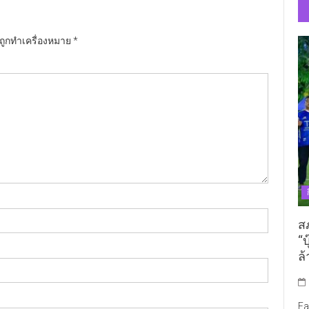
นถูกทำเครื่องหมาย
*
ส
“บ
ล้
Fa