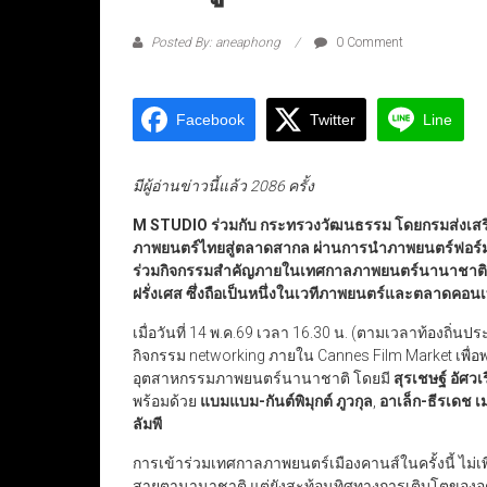
Posted By: aneaphong
0 Comment
Facebook
Twitter
Line
มีผู้อ่านข่าวนี้แล้ว 2086 ครั้ง
M STUDIO
ร่วมกับ กระทรวงวัฒนธรรม โดยกรมส่งเส
ภาพยนตร์ไทยสู่ตลาดสากล ผ่านการนำภาพยนตร์ฟอร์ม
ร่วมกิจกรรมสำคัญภายในเทศกาลภาพยนตร์นานาชาติเมือ
ฝรั่งเศส ซึ่งถือเป็นหนึ่งในเวทีภาพยนตร์และตลาดคอน
เมื่อวันที่ 14 พ.ค.69 เวลา 16.30 น. (ตามเวลาท้องถิ่น
กิจกรรม networking ภายใน Cannes Film Market เพื่อ
อุตสาหกรรมภาพยนตร์นานาชาติ โดยมี
สุรเชษฐ์ อัศวเ
พร้อมด้วย
แบมแบม-กันต์พิมุกต์ ภูวกุล
,
อาเล็ก-ธีรเดช 
ลัมพี
การเข้าร่วมเทศกาลภาพยนตร์เมืองคานส์ในครั้งนี้ ไม
สายตานานาชาติ แต่ยังสะท้อนทิศทางการเติบโตของอุต