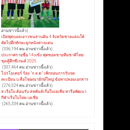
อ่านข่าวนี้แล้ว)
เปิดฟุตบอลเยาวชนสานฝัน 4 จังหวัดชายแดนใต้
คัดไปฝึกทักษะลูกหนังต่างแดน
(336,194 คน อ่านข่าวนี้แล้ว)
ประกาศรายชื่อ 14 แข้ง ฟุตซอลชายทีมชาติไทย
ชุดสู้ศึกซีเกมส์ 2025
(307,464 คน อ่านข่าวนี้แล้ว)
โปรโมเตอร์ ร้อง “ก.ล.ต.” เพิกถอนการรับจด
ทะเบียน บ.สื่อโฆษณายักษ์ใหญ่ ข้อหาปลอมเอกสาร
(276,524 คน อ่านข่าวนี้แล้ว)
ส.เรือใบ ต้อนรับ สหพันธ์เรือใบเอเชีย หารือพัฒนา
กีฬาเรือใบไทย-เอเชีย
(265,334 คน อ่านข่าวนี้แล้ว)