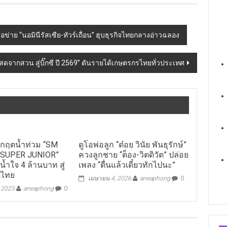
ือข่าย “นอมินีรัสเซีย-ทัวร์เถื่อน” ฮุบธุรกิจไทยกลางอ่าวฉลอง
ทย สดจากสวน สู่บิ๊กซี ปี 2569” ดันรายได้เกษตรกรไทยทั่วประเทศ
วิกฤตน้ำท่วม “SM
ดูโอพ่อลูก “ต๋อย วินัย พันธุรักษ์”
 “SUPER JUNIOR”
ควงลูกชาย “ต็อง-วิตดิวัต” ปล่อย
น้ำใจ 4 ล้านบาท สู่
เพลง “ตื่นแล้วเดี๋ยวทักไปนะ”
ดไทย
เมษายน 4, 2026
aneaphong
0
, 2025
aneaphong
0