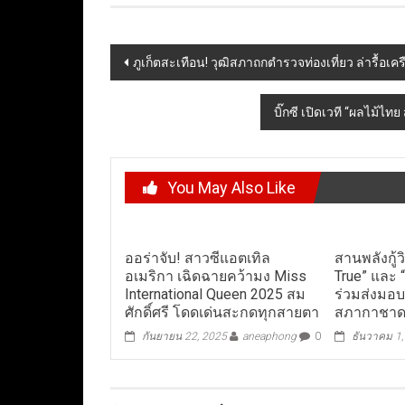
Post
ภูเก็ตสะเทือน! วุฒิสภาถกตำรวจท่องเที่ยว ล่ารื้อเคร
navigation
บิ๊กซี เปิดเวที “ผลไม้ไ
You May Also Like
ออร่าจับ! สาวซีแอตเทิล
สานพลังกู้
อเมริกา เฉิดฉายคว้ามง Miss
True” และ
International Queen 2025 สม
ร่วมส่งมอบ
ศักดิ์ศรี โดดเด่นสะกดทุกสายตา
สภากาชา
กันยายน 22, 2025
aneaphong
0
ธันวาคม 1