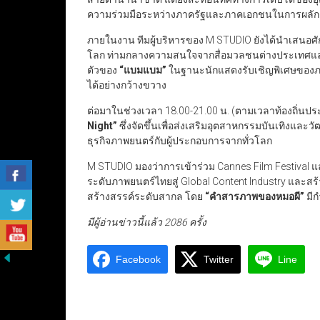
ความร่วมมือระหว่างภาครัฐและภาคเอกชนในการผลักด
ภายในงาน ทีมผู้บริหารของ M STUDIO ยังได้นำเสนอ
โลก ท่ามกลางความสนใจจากสื่อมวลชนต่างประเทศแ
ตัวของ
“
แบมแบม
”
ในฐานะนักแสดงรับเชิญพิเศษของภาพ
ได้อย่างกว้างขวาง
ต่อมาในช่วงเวลา 18.00-21.00 น. (ตามเวลาท้องถิ่นป
Night”
ซึ่งจัดขึ้นเพื่อส่งเสริมอุตสาหกรรมบันเทิงแ
ธุรกิจภาพยนตร์กับผู้ประกอบการจากทั่วโลก
M STUDIO มองว่าการเข้าร่วม Cannes Film Festival แล
ระดับภาพยนตร์ไทยสู่ Global Content Industry และส
สร้างสรรค์ระดับสากล โดย
“
คำสารภาพของหมอผี
”
มีก
มีผู้อ่านข่าวนี้แล้ว 2086 ครั้ง
Facebook
Twitter
Line