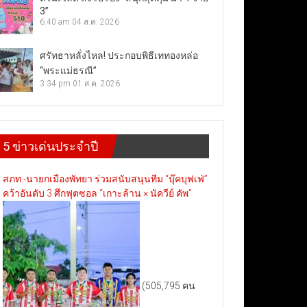
3”
6:40 am
04 ส.ค. 2026
ศรัทธาหลั่งไหล! ประกอบพิธีเททองหล่อ
“พระแม่ธรณี”
3:34 pm
01 ส.ค. 2026
5 ข่าวเด่นประจำปี
สภท.-นายกเมืองพัทยา ร่วมสนับสนุนทีม “บุ๊คบุฟเฟ่”
คว้าอันดับ 3 ศึกฟุตซอล “เกาะล้าน × นัควีย์ คัพ”
(505,795 คน