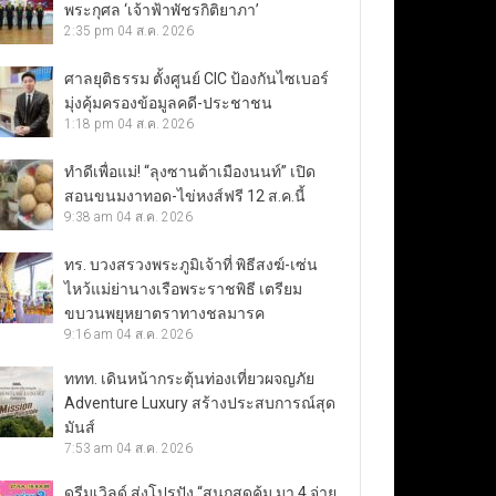
พระกุศล ‘เจ้าฟ้าพัชรกิติยาภา’
2:35 pm
04 ส.ค. 2026
ศาลยุติธรรม ตั้งศูนย์ CIC ป้องกันไซเบอร์
มุ่งคุ้มครองข้อมูลคดี-ประชาชน
1:18 pm
04 ส.ค. 2026
ทำดีเพื่อแม่! “ลุงซานต้าเมืองนนท์” เปิด
สอนขนมงาทอด-ไข่หงส์ฟรี 12 ส.ค.นี้
9:38 am
04 ส.ค. 2026
ทร. บวงสรวงพระภูมิเจ้าที่ พิธีสงฆ์-เซ่น
ไหว้แม่ย่านางเรือพระราชพิธี เตรียม
ขบวนพยุหยาตราทางชลมารค
9:16 am
04 ส.ค. 2026
ททท. เดินหน้ากระตุ้นท่องเที่ยวผจญภัย
Adventure Luxury สร้างประสบการณ์สุด
มันส์
7:53 am
04 ส.ค. 2026
ดรีมเวิลด์ ส่งโปรปัง “สนุกสุดคุ้ม มา 4 จ่าย