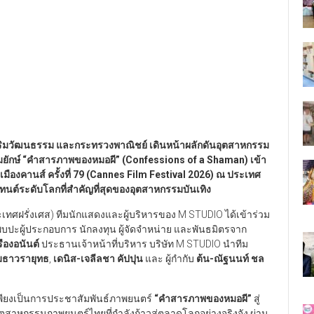
ริมวัฒนธรรม และกระทรวงพาณิชย์ เดินหน้าผลักดันอุตสาหกรรม
ยักษ์
“
คำสารภาพของหมอผี
”
(Confessions of a Shaman
)
เข้า
งคานส์ ครั้งที่
79
(Cannes Film Festival
2026)
ณ ประเทศ
เทนต์ระดับโลกที่สำคัญที่สุดของอุตสาหกรรมบันเทิง
ประเทศฝรั่งเศส) ทีมนักแสดงและผู้บริหารของ M STUDIO ได้เข้าร่วม
พบปะผู้ประกอบการ นักลงทุน ผู้จัดจำหน่าย และพันธมิตรจาก
รืองอนันต์
ประธานเจ้าหน้าที่บริหาร บริษัท M STUDIO นำทีม
เมธาวรายุทธ
,
เดนิส-เจลีลชา คัปปุน
และ ผู้กำกับ
ต้น-ณัฐนนท์ ชล
่เพียงเป็นการประชาสัมพันธ์ภาพยนตร์
“
คำสารภาพของหมอผี
”
สู่
สาหกรรมภาพยนตร์ไทยที่กำลังก้าวสู่ตลาดโลกอย่างจริงจัง ผ่าน