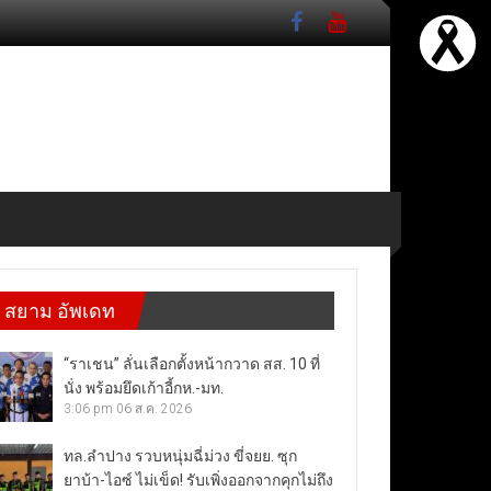
สยาม อัพเดท
“ราเชน” ลั่นเลือกตั้งหน้ากวาด สส. 10 ที่
นั่ง พร้อมยึดเก้าอี้กห.-มท.
3:06 pm
06 ส.ค. 2026
ทล.ลำปาง รวบหนุ่มฉี่ม่วง ขี่จยย. ซุก
ยาบ้า-ไอซ์ ไม่เข็ด! รับเพิ่งออกจากคุกไม่ถึง