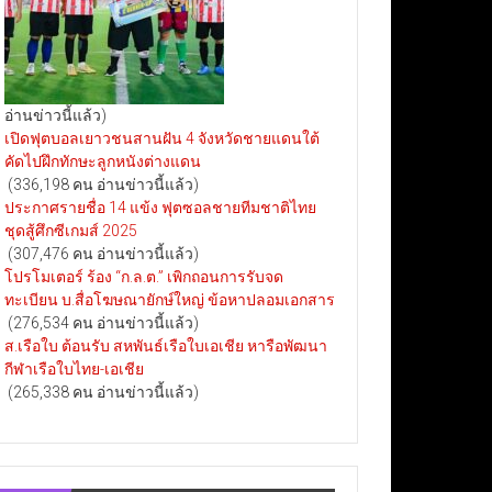
อ่านข่าวนี้แล้ว)
เปิดฟุตบอลเยาวชนสานฝัน 4 จังหวัดชายแดนใต้
คัดไปฝึกทักษะลูกหนังต่างแดน
(336,198 คน อ่านข่าวนี้แล้ว)
ประกาศรายชื่อ 14 แข้ง ฟุตซอลชายทีมชาติไทย
ชุดสู้ศึกซีเกมส์ 2025
(307,476 คน อ่านข่าวนี้แล้ว)
โปรโมเตอร์ ร้อง “ก.ล.ต.” เพิกถอนการรับจด
ทะเบียน บ.สื่อโฆษณายักษ์ใหญ่ ข้อหาปลอมเอกสาร
(276,534 คน อ่านข่าวนี้แล้ว)
ส.เรือใบ ต้อนรับ สหพันธ์เรือใบเอเชีย หารือพัฒนา
กีฬาเรือใบไทย-เอเชีย
(265,338 คน อ่านข่าวนี้แล้ว)