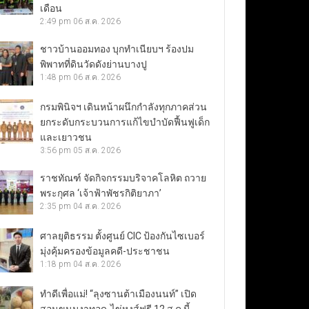
เดือน
2:49 pm
06 ส.ค. 2026
ชาวบ้านออมทอง บุกทำเนียบฯ ร้องปม
พิพาทที่ดินวัดดังย่านบางปู
1:48 pm
06 ส.ค. 2026
กรมพินิจฯ เดินหน้าผนึกกำลังทุกภาคส่วน
ยกระดับกระบวนการแก้ไขบำบัดฟื้นฟูเด็ก
และเยาวชน
3:56 pm
05 ส.ค. 2026
ราชทัณฑ์ จัดกิจกรรมบริจาคโลหิต ถวาย
พระกุศล ‘เจ้าฟ้าพัชรกิติยาภา’
2:35 pm
04 ส.ค. 2026
ศาลยุติธรรม ตั้งศูนย์ CIC ป้องกันไซเบอร์
มุ่งคุ้มครองข้อมูลคดี-ประชาชน
1:18 pm
04 ส.ค. 2026
ทำดีเพื่อแม่! “ลุงซานต้าเมืองนนท์” เปิด