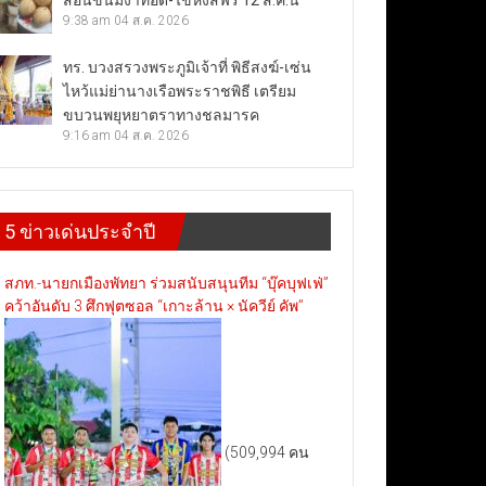
สอนขนมงาทอด-ไข่หงส์ฟรี 12 ส.ค.นี้
9:38 am
04 ส.ค. 2026
ทร. บวงสรวงพระภูมิเจ้าที่ พิธีสงฆ์-เซ่น
ไหว้แม่ย่านางเรือพระราชพิธี เตรียม
ขบวนพยุหยาตราทางชลมารค
9:16 am
04 ส.ค. 2026
5 ข่าวเด่นประจำปี
สภท.-นายกเมืองพัทยา ร่วมสนับสนุนทีม “บุ๊คบุฟเฟ่”
คว้าอันดับ 3 ศึกฟุตซอล “เกาะล้าน × นัควีย์ คัพ”
(509,994 คน