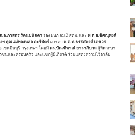
ต.อ.ภาสกร รัตนปนัดดา
รอง ผบก.ตม.2 สตม. และ
พ.ต.อ.ชิศณุพงศ์
จศพ
คุณแม่ทองหล่อ ดะรีพัตร์
มารดา
พ.ต.ท.ธรรศพงศ์ เดชวร
 เขตมีนบุรี กรุงเทพฯ โดยมี
ดร.ปัณฑิพาณ์ ธาราภิบาล
ผู้พิพากษา
ชนและครอบครัว และแขกผู้มีเกียรติ ร่วมแสดงความไว้อาลัย