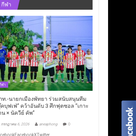
กีฬา
กีฬา
ภท.-นายกเมืองพัทยา ร่วมสนับสนุนทีม
ุ๊คบุฟเฟ่” คว้าอันดับ 3 ศึกฟุตซอล “เกาะ
าน × นัควีย์ คัพ”
กรกฎาคม 6, 2026
aneaphong
0
cebookFacebookXTwitter