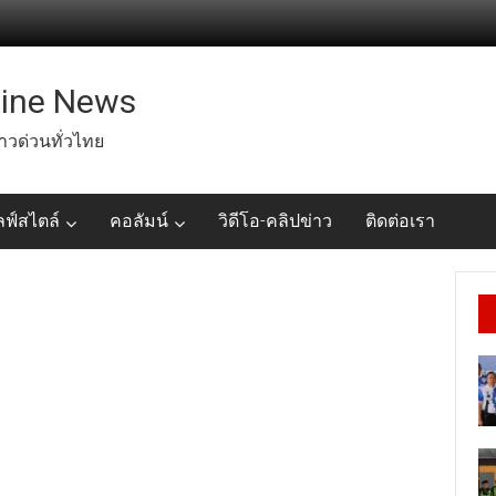
line News
่าวด่วนทั่วไทย
ลฟ์สไตล์
คอลัมน์
วิดีโอ-คลิปข่าว
ติดต่อเรา