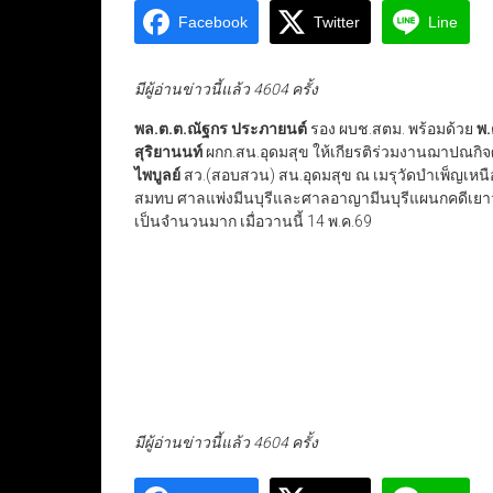
Facebook
Twitter
Line
มีผู้อ่านข่าวนี้แล้ว 4604 ครั้ง
พล.ต.ต.ณัฐกร ประภายนต์
รอง ผบช.สตม. พร้อมด้วย
พ.
สุริยานนท์
ผกก.สน.อุดมสุข ให้เกียรติร่วมงานฌาปณกิ
ไพบูลย์
สว.(สอบสวน) สน.อุดมสุข ณ เมรุวัดบำเพ็ญเหนือ
สมทบ ศาลแพ่งมีนบุรีและศาลอาญามีนบุรีแผนกคดีเยาว
เป็นจำนวนมาก เมื่อวานนี้ 14 พ.ค.69
มีผู้อ่านข่าวนี้แล้ว 4604 ครั้ง