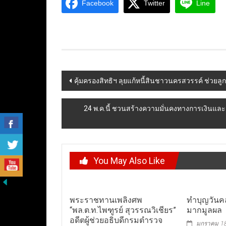
Facebook
Twitter
Line
Post
คุ้มครองสิทธิฯ ลุยแก้หนี้สินชาวนครสวรรค์ ช่วยลูกห
navigation
24 พ.ค.นี้ ชวนสร้างความมั่นคงทางการเงินแล
You May Also Like
พระราชทานเพลิงศพ
ทำบุญวันคล
“พล.ต.ท.ไพฑูรย์ สุวรรณวิเชียร”
มากมูลผล
อดีตผู้ช่วยอธิบดีกรมตำรวจ
มกราคม 18