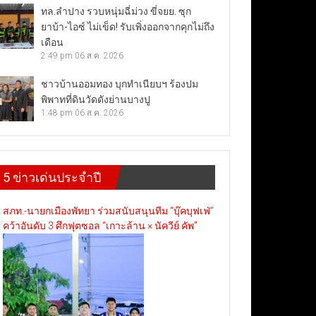
ทล.ลำปาง รวบหนุ่มฉี่ม่วง ขี่จยย. ซุก
ยาบ้า-ไอซ์ ไม่เข็ด! รับเพิ่งออกจากคุกไม่ถึง
เดือน
2:49 pm
06 ส.ค. 2026
ชาวบ้านออมทอง บุกทำเนียบฯ ร้องปม
พิพาทที่ดินวัดดังย่านบางปู
1:48 pm
06 ส.ค. 2026
5 ข่าวเด่นประจำปี
สภท.-นายกเมืองพัทยา ร่วมสนับสนุนทีม “บุ๊คบุฟเฟ่”
คว้าอันดับ 3 ศึกฟุตซอล “เกาะล้าน × นัควีย์ คัพ”