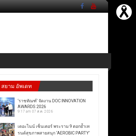
สยาม อัพเดท
‘ราชทัณฑ์’ จัดงาน DOC INNOVATION
AWARDS 2026
9:17 am
07 ส.ค. 2026
เดอะไนน์ เซ็นเตอร์ พระราม 9 ตอกย้ำเท
รนด์สุขภาพสายสนุก ‘AEROBIC PARTY’