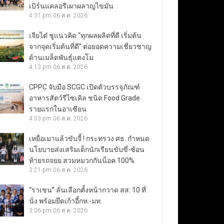
เบิร์นแคลอรีเผาผลาญไขมัน
4:31 pm
06 ส.ค. 2026
เจียไต๋ ชูแนวคิด “ทุกผลผลิตที่ดี เริ่มต้น
จากจุดเริ่มต้นที่ดี” ต่อยอดความเชี่ยวชาญ
ด้านเมล็ดพันธุ์แตงโม
4:13 pm
06 ส.ค. 2026
CPPC จับมือ SCGC เปิดตัวบรรจุภัณฑ์
อาหารสัตว์รีไซเคิล ชนิด Food Grade
รายแรกในอาเซียน
4:03 pm
06 ส.ค. 2026
เหยื่อเมาแล้วขับจี้ ! กระทรวง ศธ. กำหนด
นโยบายส่งเสริมเด็กนักเรียนขับขี่-ซ้อน
ท้ายรถจยย.สวมหมวกกันน็อค 100%
3:21 pm
06 ส.ค. 2026
“ราเชน” ลั่นเลือกตั้งหน้ากวาด สส. 10 ที่
นั่ง พร้อมยึดเก้าอี้กห.-มท.
3:06 pm
06 ส.ค. 2026