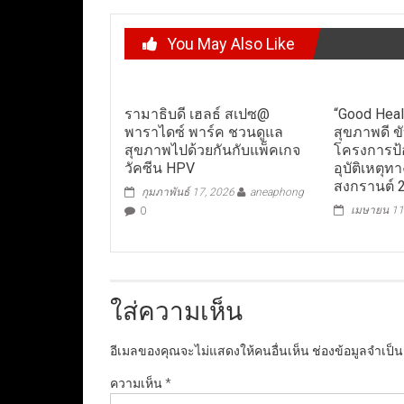
You May Also Like
รามาธิบดี เฮลธ์ สเปซ@
“Good Heal
พาราไดซ์ พาร์ค ชวนดูแล
สุขภาพดี ข
สุขภาพไปด้วยกันกับแพ็คเกจ
โครงการป้
วัคซีน HPV
อุบัติเหตุ
สงกรานต์ 
กุมภาพันธ์ 17, 2026
aneaphong
เมษายน 11
0
ใส่ความเห็น
อีเมลของคุณจะไม่แสดงให้คนอื่นเห็น
ช่องข้อมูลจำเป็
ความเห็น
*