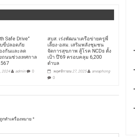
th Safe Drive”
สบส. เร่งพัฒนาเครือข่ายครูพี่
ับขี่ปลอดภัย
เลี้ยง-อสม. เสริมพลังชุมชน
องกันและลด
จัดการสุขภาพ สู้โรค NCDs ตั้ง
ทางถนนช่วงเทศกาล
เป้า ปี’69 ครอบคลุม 6,200
2567
ตำบล
, 2024
admin
0
พฤศจิกายน 27, 2025
aneaphong
0
นถูกทำเครื่องหมาย
*