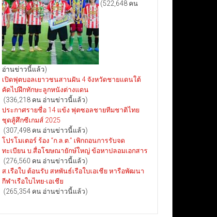
(522,648 คน
อ่านข่าวนี้แล้ว)
เปิดฟุตบอลเยาวชนสานฝัน 4 จังหวัดชายแดนใต้
คัดไปฝึกทักษะลูกหนังต่างแดน
(336,218 คน อ่านข่าวนี้แล้ว)
ประกาศรายชื่อ 14 แข้ง ฟุตซอลชายทีมชาติไทย
ชุดสู้ศึกซีเกมส์ 2025
(307,498 คน อ่านข่าวนี้แล้ว)
โปรโมเตอร์ ร้อง “ก.ล.ต.” เพิกถอนการรับจด
ทะเบียน บ.สื่อโฆษณายักษ์ใหญ่ ข้อหาปลอมเอกสาร
(276,560 คน อ่านข่าวนี้แล้ว)
ส.เรือใบ ต้อนรับ สหพันธ์เรือใบเอเชีย หารือพัฒนา
กีฬาเรือใบไทย-เอเชีย
(265,354 คน อ่านข่าวนี้แล้ว)