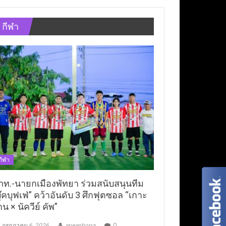
กีฬา
กีฬา
ภท.-นายกเมืองพัทยา ร่วมสนับสนุนทีม
ุ๊คบุฟเฟ่” คว้าอันดับ 3 ศึกฟุตซอล “เกาะ
าน × นัควีย์ คัพ”
กรกฎาคม 6, 2026
aneaphong
0