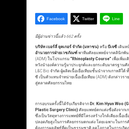
Facebook
Twitter
Line
มีผู้อ่านข่าวนี้แล้ว 662 ครั้ง
บริษัท เบอร์ลี่ ยุคเกอร์ จำกัด (มหาชน)
หรือ
บีเจซี
เดินห
อำนวยการฝ่ายเวชภัณฑ์
พาทีมศัลยแพทย์จากคลินิกพัน
(ADM) ในโปรแกรม
“Rhinoplasty Course”
เพื่อเพิ่
หวังนำองค์ความรู้มาประยุกต์และยกระดับมาตรฐานศัลยก
L&C Bio จำกัด ผู้ผลิตเนื้อเยื่อเทียมชั้นนำจากเกาหลีใต้ ท
ซี เป็นตัวแทนจำหน่ายเนื้อเยื่อเทียม (ADM) ดังกล่า
สู่ตลาดศัลยกรรมไทย
การอบรมครั้งนี้ได้รับเกียรติจาก
Dr. Kim Hyun Woo (Ge
Plastic Surgery Clinic)
ศัลยแพทย์ตกแต่งชื่อดังจากเก
ซึ่งเป็นวัสดุทางการแพทย์ที่มีโครงสร้างใกล้เคียงเนื้อเ
ปลอดภัยสูงในการศัลยกรรมตกแต่ง โดยเฉพาะในการศัลยกร
ต้องการผลลัพธ์ที่ดูเป็นธรรมชาติ ลดโอกาสในการเก