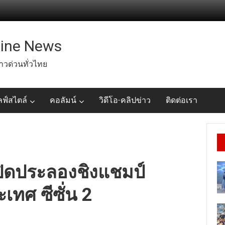
line News
่าวด่วนทั่วไทย
ลฟ์สไตล์
คอลัมน์
วิดีโอ-คลิปข่าว
ติดต่อเรา
เปิดประลองชิงแชมป์
เทศ ซีซั่น 2