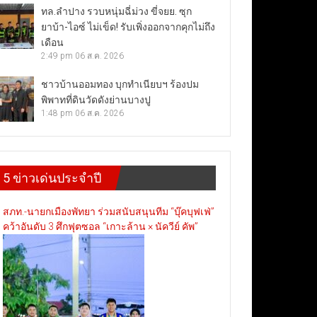
ทล.ลำปาง รวบหนุ่มฉี่ม่วง ขี่จยย. ซุก
ยาบ้า-ไอซ์ ไม่เข็ด! รับเพิ่งออกจากคุกไม่ถึง
เดือน
2:49 pm
06 ส.ค. 2026
ชาวบ้านออมทอง บุกทำเนียบฯ ร้องปม
พิพาทที่ดินวัดดังย่านบางปู
1:48 pm
06 ส.ค. 2026
5 ข่าวเด่นประจำปี
สภท.-นายกเมืองพัทยา ร่วมสนับสนุนทีม “บุ๊คบุฟเฟ่”
คว้าอันดับ 3 ศึกฟุตซอล “เกาะล้าน × นัควีย์ คัพ”