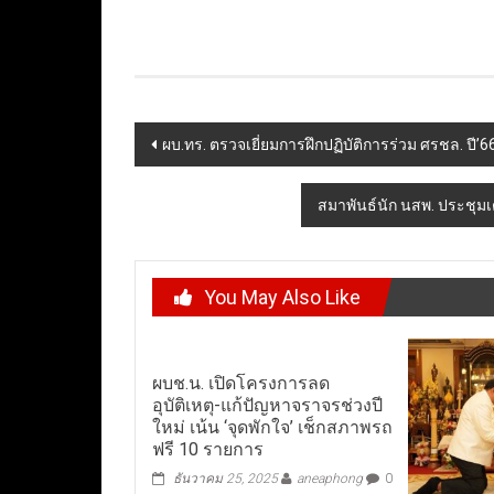
Post
ผบ.ทร. ตรวจเยี่ยมการฝึกปฏิบัติการร่วม ศรชล. ปี’
navigation
สมาพันธ์นัก นสพ. ประชุมเ
You May Also Like
ผบช.น. เปิดโครงการลด
อุบัติเหตุ-แก้ปัญหาจราจรช่วงปี
ใหม่ เน้น ‘จุดพักใจ’ เช็กสภาพรถ
ฟรี 10 รายการ
ธันวาคม 25, 2025
aneaphong
0