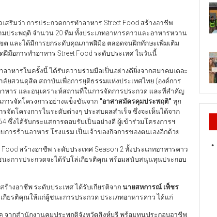
วเสริมว่า การประกวดการทำอาหาร Street Food สร้างอาชีพ
มความประพฤติ จำนวน 20 ทีม ทั้งประเภทอาหารคาวและอาหารหวาน
เขต และได้มีการยกระดับคุณภาพฝีมือ ตลอดจนฝึกทักษะเพิ่มเติม
ดฝีมือการทำอาหาร Street Food ระดับประเทศ ในวันนี้
อาหารในครั้งนี้ ได้รับความร่วมมือเป็นอย่างดียิ่งจากสมาคมเดอะ
ัยสวนดุสิต สถาบันเพื่อการยุติธรรมแห่งประเทศไทย (องค์การ
ำอาหาร และอนุเคราะห์สถานที่ในการจัดการประกวด และที่สำคัญ
ในการจัดโครงการอย่างแข็งขันจาก
“อาสาสมัครคุมประพฤติ”
ทุก
ห้การจัดโครงการในระดับต่างๆ ประสบผลสำเร็จ ซึ่งจะเห็นได้จาก
 ซึ่งได้รับกระแสการตอบรับเป็นอย่างดี ผู้เข้าร่วมโครงการฯ
บการร้านอาหาร โรงแรม เป็นเจ้าของกิจการของตนเองอีกด้วย
 Food สร้างอาชีพ ระดับประเทศ Season 2 ทั้งประเภทอาหารคาว
ชนะการประกวดจะได้รับโล่เกียรติคุณ พร้อมสนับสนุนทุนประกอบ
างอาชีพ ระดับประเทศ ได้รับเกียรติจาก
นายสหการณ์ เพ็ชร
กียรติคุณให้แก่ผู้ชนะการประกวด ประเภทอาหารคาว ได้แก่
ุค จากสำนักงานคุมประพฤติจังหวัดสิงห์บุรี พร้อมทุนประกอบอาชีพ