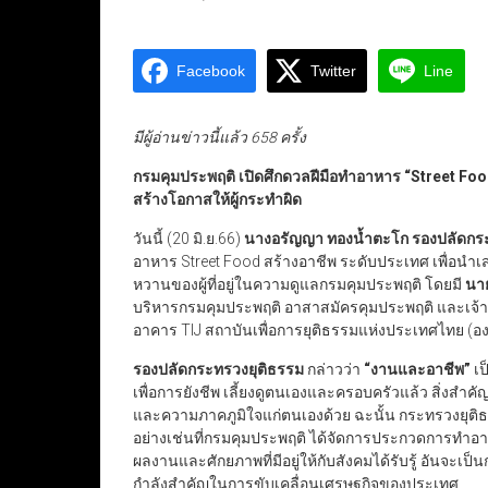
Facebook
Twitter
Line
มีผู้อ่านข่าวนี้แล้ว 658 ครั้ง
กรมคุมประพฤติ เปิดศึกดวลฝีมือทำอาหาร “Street Food
สร้างโอกาสให้ผู้กระทำผิด
วันนี้ (20 มิ.ย.66)
นางอรัญญา ทองน้ำตะโก รองปลัดกร
อาหาร Street Food สร้างอาชีพ ระดับประเทศ เพื่
หวานของผู้ที่อยู่ในความดูแลกรมคุมประพฤติ โดยมี
นาย
บริหารกรมคุมประพฤติ อาสาสมัครคุมประพฤติ และเจ้าหน้า
อาคาร TIJ สถาบันเพื่อการยุติธรรมแห่งประเทศไทย (อง
รองปลัดกระทรวงยุติธรรม
กล่าวว่า
“งานและอาชีพ”
เป
เพื่อการยังชีพ เลี้ยงดูตนเองและครอบครัวแล้ว สิ่งสำคั
และความภาคภูมิใจแก่ตนเองด้วย ฉะนั้น กระทรวงยุติธร
อย่างเช่นที่กรมคุมประพฤติ ได้จัดการประกวดการทำอาห
ผลงานและศักยภาพที่มีอยู่ให้กับสังคมได้รับรู้ อันจ
กำลังสำคัญในการขับเคลื่อนเศรษฐกิจของประเทศ