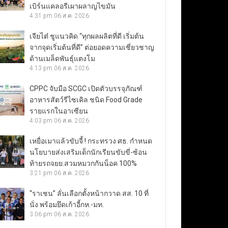
เบิร์นแคลอรีเผาผลาญไขมัน
4:31 pm
06 ส.ค. 2026
เจียไต๋ ชูแนวคิด “ทุกผลผลิตที่ดี เริ่มต้น
จากจุดเริ่มต้นที่ดี” ต่อยอดความเชี่ยวชาญ
ด้านเมล็ดพันธุ์แตงโม
4:13 pm
06 ส.ค. 2026
CPPC จับมือ SCGC เปิดตัวบรรจุภัณฑ์
อาหารสัตว์รีไซเคิล ชนิด Food Grade
รายแรกในอาเซียน
4:03 pm
06 ส.ค. 2026
เหยื่อเมาแล้วขับจี้ ! กระทรวง ศธ. กำหนด
นโยบายส่งเสริมเด็กนักเรียนขับขี่-ซ้อน
ท้ายรถจยย.สวมหมวกกันน็อค 100%
3:21 pm
06 ส.ค. 2026
“ราเชน” ลั่นเลือกตั้งหน้ากวาด สส. 10 ที่
นั่ง พร้อมยึดเก้าอี้กห.-มท.
3:06 pm
06 ส.ค. 2026