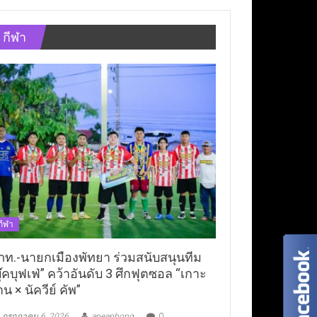
กีฬา
กีฬา
ภท.-นายกเมืองพัทยา ร่วมสนับสนุนทีม
ุ๊คบุฟเฟ่” คว้าอันดับ 3 ศึกฟุตซอล “เกาะ
าน × นัควีย์ คัพ”
กรกฎาคม 6, 2026
aneaphong
0