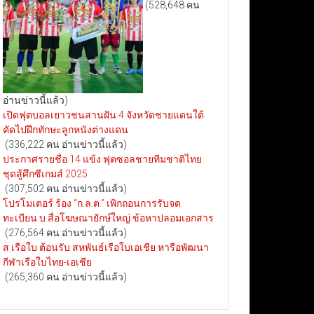
(528,648 คน
อ่านข่าวนี้แล้ว)
เปิดฟุตบอลเยาวชนสานฝัน 4 จังหวัดชายแดนใต้
คัดไปฝึกทักษะลูกหนังต่างแดน
(336,222 คน อ่านข่าวนี้แล้ว)
ประกาศรายชื่อ 14 แข้ง ฟุตซอลชายทีมชาติไทย
ชุดสู้ศึกซีเกมส์ 2025
(307,502 คน อ่านข่าวนี้แล้ว)
โปรโมเตอร์ ร้อง “ก.ล.ต.” เพิกถอนการรับจด
ทะเบียน บ.สื่อโฆษณายักษ์ใหญ่ ข้อหาปลอมเอกสาร
(276,564 คน อ่านข่าวนี้แล้ว)
ส.เรือใบ ต้อนรับ สหพันธ์เรือใบเอเชีย หารือพัฒนา
กีฬาเรือใบไทย-เอเชีย
(265,360 คน อ่านข่าวนี้แล้ว)