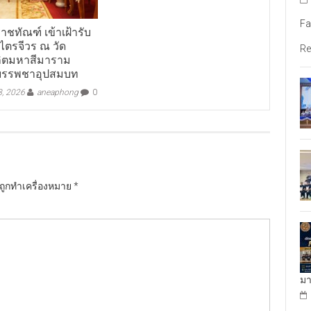
Fa
าชทัณฑ์ เข้าเฝ้ารับ
ไตรจีวร ณ วัด
Re
ิตมหาสีมาราม
ีบรรพชาอุปสมบท
8, 2026
aneaphong
0
นถูกทำเครื่องหมาย
*
มา