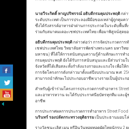
นายวีระกิตติ์ หาญปริพรรณ์ อธิบดีกรมคุมประพฤติ
กล่า
ระดับประเทศ เป็นการประลองฝีมือของเหล่าผู้ถูกคุ
ซึ่งได้รังสรรค์อาหารฝ่าด่านการประกวดในระดับพื้นที่
ร่วมกับสมาคมเดอะเชฟประเทศไทย เพื่อมาพิสูจน์สุดยอ
อธิบดีกรมคุมประพฤติ
กล่าวต่อว่า การจัดประกวดการทำ
เชฟประเทศไทย วิทยาลัยสารพัดช่างพระนคร มหาวิทยาล
มหาชน) ที่ได้ให้การสนับสนุนความรู้ด้านทักษะการท
กรมคุมประพฤติ ยังได้รับการสนับสนุนและมีส่วนร่วม
จังหวัดที่ได้เสียสละทั้งกำลังแรงกายและแรงใจ เพื่อใ
การจัดโครงการดังกล่าวมาตั้งแต่ปีงบประมาณ พ.ศ. 2564
สามารถนำทักษะไปประกอบอาชีพ บางรายเป็นผู้ประกอ
สำหรับผู้เข้าร่วมโครงการประกวดการทำอาหาร Street
และอาหารหวาน จะได้รับประกาศนียบัตรทุกทีม และผู้
อาชีพ
การประกาศผลการประกวดการทำอาหาร Street Food สร้
นรินทร์ รองปลัดกระทรวงยุติธรรม
เป็นประธานมอบโล่เ
รางวัลชนะเลิศ เมนู ทรีอินวันหอยทอดผัดไทยนักรบ 2 ย