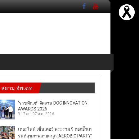
สยาม อัพเดท
‘ราชทัณฑ์’ จัดงาน DOC INNOVATION
AWARDS 2026
9:17 am
07 ส.ค. 2026
เดอะไนน์ เซ็นเตอร์ พระราม 9 ตอกย้ำเท
รนด์สุขภาพสายสนุก ‘AEROBIC PARTY’