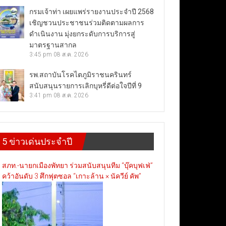
กรมเจ้าท่า เผยแพร่รายงานประจำปี 2568
เชิญชวนประชาชนร่วมติดตามผลการ
ดำเนินงาน มุ่งยกระดับการบริการสู่
มาตรฐานสากล
3:45 pm
08 ส.ค. 2026
รพ.สถาบันโรคไตภูมิราชนครินทร์
สนับสนุนรายการเลิกบุหรี่ดีต่อใจปีที่ 9
3:41 pm
08 ส.ค. 2026
5 ข่าวเด่นประจำปี
สภท.-นายกเมืองพัทยา ร่วมสนับสนุนทีม “บุ๊คบุฟเฟ่”
คว้าอันดับ 3 ศึกฟุตซอล “เกาะล้าน × นัควีย์ คัพ”