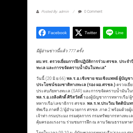
Posted By: admin
0 Comment
Facebook
Twitter
Line
มีผู้อ่านข่าวนี้แล้ว 777 ครั้ง
ผบ.ทร. ตรวจเยี่ยมการฝึกปฏิบัติการร่วม ศรชล. ประจำ
ทะเล และการขจัดคราบน้ำมันในทะเล”
วันนี้ (20 มิ.ย.66)
พล.ร.อ.เชิงชาย ชมเชิงแพทย์ ผู้บัญ
ประโยชน์ของชาติทางทะเล (รอง ผอ.ศรชล.)
ตรวจเยี่
ประสบภัยทางทะเล (SAR) และการขจัดคราบน้ำมันในทะเล 
พล.ร.อ.เถลิงศักดิ์ ศิริสวัสดิ์
รองผู้บัญชาการทหารเรือ/ผู
ทหารเรือ/เลขาธิการ ศรชล.
พล.ร.ท.ประวิณ จิตตินันทน
ทัพเรือ ภาคที่ 2/ผู้อำนวยการ ศรชล. ภาค 2 พร้อมด้วย
เจ้าท่า กรมประมง กรมศุลกากร กรมทรัพยากรทางทะเล
คุ้มครองแรงงาน ร่วมชมการฝึก ณ ลานวัฒนธรรมหาดชล
โดยในเวลา 09.10 น. ผู้บัญชาการทหารเรือ/รอง ผอ.ศรช