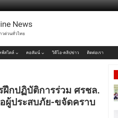
line News
่าวด่วนทั่วไทย
ลฟ์สไตล์
คอลัมน์
วิดีโอ-คลิปข่าว
ติดต่อเรา
รฝึกปฏิบัติการร่วม ศรชล.
ลือผู้ประสบภัย-ขจัดคราบ