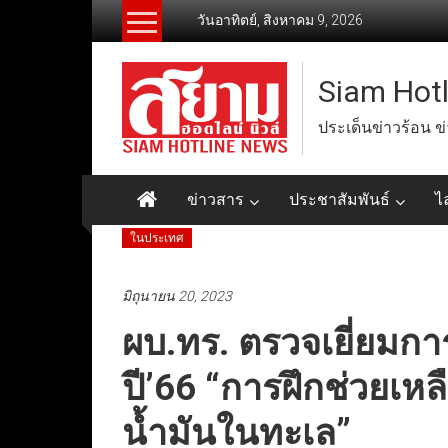
Skip
วันอาทิตย์, สิงหาคม 9, 2026
to
content
Siam Hot
ประเด็นข่าวร้อน ข
ข่าวสาร
ประชาสัมพันธ์
ไ
ในประเทศ
มิถุนายน 20, 2023
ผบ.ทร. ตรวจเยี่ยมกา
ปี’66 “การฝึกช่วยเห
น้ำมันในทะเล”