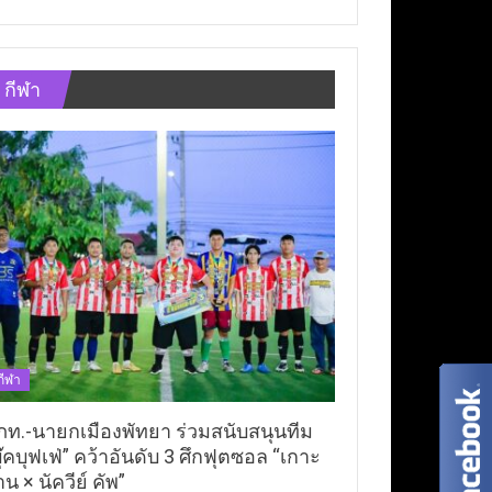
กีฬา
กีฬา
ภท.-นายกเมืองพัทยา ร่วมสนับสนุนทีม
ุ๊คบุฟเฟ่” คว้าอันดับ 3 ศึกฟุตซอล “เกาะ
าน × นัควีย์ คัพ”