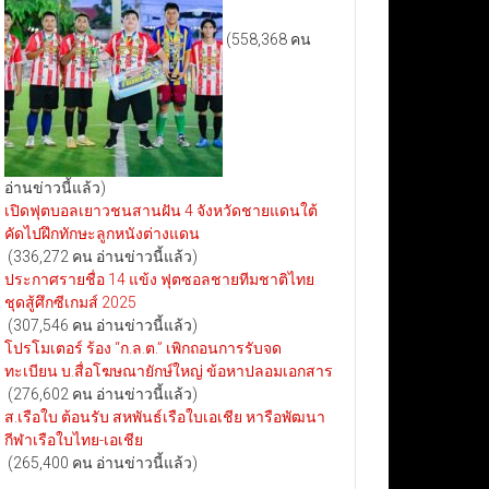
(558,368 คน
อ่านข่าวนี้แล้ว)
เปิดฟุตบอลเยาวชนสานฝัน 4 จังหวัดชายแดนใต้
คัดไปฝึกทักษะลูกหนังต่างแดน
(336,272 คน อ่านข่าวนี้แล้ว)
ประกาศรายชื่อ 14 แข้ง ฟุตซอลชายทีมชาติไทย
ชุดสู้ศึกซีเกมส์ 2025
(307,546 คน อ่านข่าวนี้แล้ว)
โปรโมเตอร์ ร้อง “ก.ล.ต.” เพิกถอนการรับจด
ทะเบียน บ.สื่อโฆษณายักษ์ใหญ่ ข้อหาปลอมเอกสาร
(276,602 คน อ่านข่าวนี้แล้ว)
ส.เรือใบ ต้อนรับ สหพันธ์เรือใบเอเชีย หารือพัฒนา
กีฬาเรือใบไทย-เอเชีย
(265,400 คน อ่านข่าวนี้แล้ว)