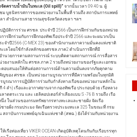
ัดคราบน้ำมันในทะเล (Oil spill)”
จากนั้นเวลา 09.40 น. ผู้
ชม บูธนิทรรศการของหน่วยงานในพื้นที่ รวมถึง สถาบันการแพทย์
สงขลา สำนักงานสาธารณสุขจังหวัดสงขลา ฯลฯ
ปฏิบัติการร่วม ศรชล. ประจำปี 2566 เป็นการฝึกร่วมกันของหน่วย
รการฝึกร่วมกับการฝึกกองทัพเรือประจำปี 2566 และจะผนวกเป็น
ประจำปี2566 (C-MEX 23) ของสำนักงานสภาความมั่นคงแห่งชาติ
เลโดยใช้กำลังหลักของศรชล.ภาค2 ดำเนินการฝึกที่มี
การอำนวยการตามสถานการณ์ ระบบติดตามสถานการณ์ การสื่อสาร
หน่วยงานหลักใน ศรชล.ภาค 2 รวมถึงหน่วยงานของรัฐและเอกชน
รและตอบสนองให้ทันต่อสถานการณ์ด้านความมั่นคงจากภัยคุกคาม
คัญของ ศรชล. เป็นหน่วยงานบูรณาการที่มีความพร้อมในทุกมิติ
บูรณาการปฏิบัติการร่วมกับกำลังทางเรือของหน่วยงานหลักใน
สกี 4 ลำ) เรือและอากาศยานจาก กองทัพเรือ ประกอบด้วย เรือหลวง
บินลาดตระเวน และ เฮลิคอปเตอร์ลำเลียงแบบ S -76 B รวมถึง เรือ
หนึ่ง ในส่วนของกรมทรัพยากรทางทะเลและชายฝั่ง จัดเรือ
์ชายฝั่ง กรมประมง จัดเรือตรวจประมงทะเล 325 ในขณะที่ กรม
้น สถาบันการแพทย์ฉุกเฉินแห่งชาติ (สพฉ.) ยังได้ร่วมกับหน่วยงาน
ให้เรือท่องเที่ยว VIKER OCEAN เกิดอุบัติเหตุโดนกันกับเรือบรรทุก