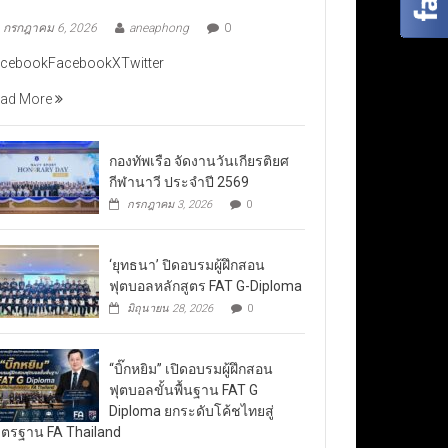
กรกฎาคม 6, 2026
aneaphong
0
cebookFacebookXTwitter
ad More
กองทัพเรือ จัดงานวันเกียรติยศ
กีฬานาวี ประจำปี 2569
กรกฎาคม 3, 2026
0
‘ยุทธนา’ ปิดอบรมผู้ฝึกสอน
ฟุตบอลหลักสูตร FAT G-Diploma
มิถุนายน 28, 2026
0
“บิ๊กหยิม” เปิดอบรมผู้ฝึกสอน
ฟุตบอลขั้นพื้นฐาน FAT G
Diploma ยกระดับโค้ชไทยสู่
ตรฐาน FA Thailand