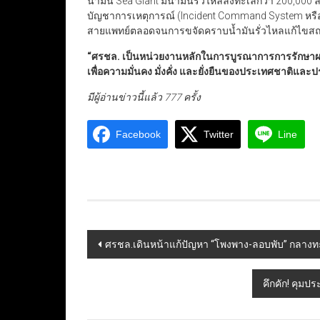
น้ำมัน Sea Giant มีน้ำมันรั่วไหลลงทะเลกว่า 200,0
บัญชาการเหตุการณ์ (Incident Command System หรือ I
สายแพทย์ตลอดจนการขจัดคราบน้ำมันรั่วไหลแก้ไขสถานก
“
ศรชล. เป็นหน่วยงานหลักในการบูรณาการการรักษาผล
เพื่อความมั่นคง มั่งคั่ง และยั่งยืนของประเทศชาติแล
มีผู้อ่านข่าวนี้แล้ว 777 ครั้ง
Facebook
Twitter
Line
Post
ศรชล.เดินหน้าแก้ปัญหา “โพงพาง-ลอบพับ” กลา
navigation
คึกคัก! คุมป