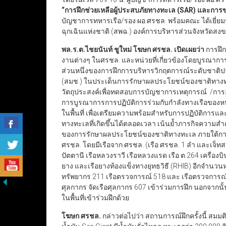
“การฝึกช่วยเหลือผู้ประสบภัยทางทะเล (SAR)
และการขจ
บัญชาการทหารเรือ/รอง ผอ.ศรชล. พร้อมคณะ ได้เยี่ยม
ฉุกเฉินแห่งชาติ (สพฉ.) องค์การบริหารส่วนจังหวัด
พล.ร.ต.ไชยนันท์ ชูใหม่ โฆษก ศรชล.
เปิดเผยว่า
การฝึก
งานต่างๆ ในศรชล. และหน่วยที่เกี่ยวข้องโดยบูรณากา
ส่วนหนึ่งของการฝึกการบริหารวิกฤตการณ์ระดับชาติ
(สมช.) ในประเด็นการรักษาผลประโยชน์ของชาติทางทะ
วัตถุประสงค์เพื่อทดสอบการบัญชาการเหตุการณ์ /
การบูรณาการการปฏิบัติการร่วมกับกำลังทางเรือของ
ในพื้นที่ เพื่อเตรียมความพร้อมสำหรับการปฏิบัติกา
ทางทะเลที่เกิดขึ้นได้ตลอดเวลา เน้นย้ำภารกิจความสำ
ของการรักษาผลประโยชน์ของชาติทางทะเล ภายใต้การ
ศรชล. โดยมีเรือจาก ศรชล. (เรือ ศรชล. 1 ลำ และเจ็ท
ปัตตานี เรือหลวงราวี เรือหลวงแรด เรือ ต.264 เครื่อง
ยาง และเรือยางท้องแข็งทางยุทธวิธี (RHIB) อีกจำนวน
ทรัพยากร 211 เรือตรวจการณ์ 518 และ เรือตรวจการณ
ศุลกากร จัดเรือศุลกากร 607 เข้าร่วมการฝึก นอกจากนั
ในพื้นที่เข้าร่วมฝึกด้วย
โฆษก ศรชล.
กล่าวต่อไปว่า สถานการณ์ฝึกครั้งนี้ สมมติ