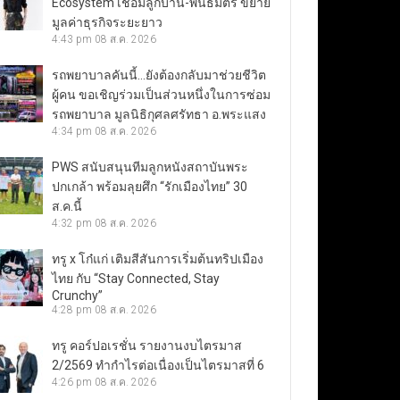
Ecosystem เชื่อมลูกบ้าน-พันธมิตร ขยาย
มูลค่าธุรกิจระยะยาว
4:43 pm
08 ส.ค. 2026
รถพยาบาลคันนี้…ยังต้องกลับมาช่วยชีวิต
ผู้คน ขอเชิญร่วมเป็นส่วนหนึ่งในการซ่อม
รถพยาบาล มูลนิธิกุศลศรัทธา อ.พระแสง
4:34 pm
08 ส.ค. 2026
PWS สนับสนุนทีมลูกหนังสถาบันพระ
ปกเกล้า พร้อมลุยศึก “รักเมืองไทย” 30
ส.ค.นี้
4:32 pm
08 ส.ค. 2026
ทรู x โก๋แก่ เติมสีสันการเริ่มต้นทริปเมือง
ไทย กับ “Stay Connected, Stay
Crunchy”
4:28 pm
08 ส.ค. 2026
ทรู คอร์ปอเรชั่น รายงานงบไตรมาส
2/2569 ทำกำไรต่อเนื่องเป็นไตรมาสที่ 6
4:26 pm
08 ส.ค. 2026