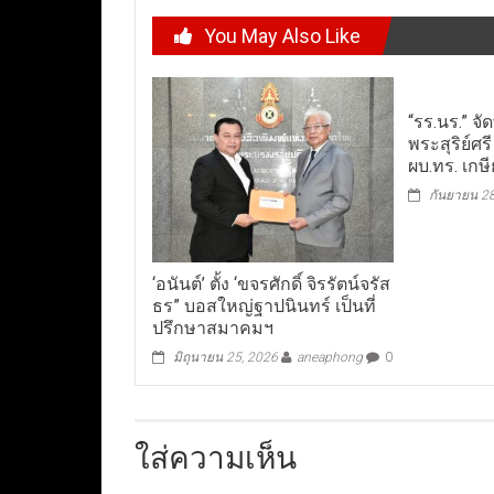
You May Also Like
“รร.นร.” จ
พระสุริย์ศรี
ผบ.ทร. เก
กันยายน 2
‘อนันต์’ ตั้ง ‘ขจรศักดิ์ จิรรัตน์จรัส
ธร” บอสใหญ่ฐาปนินทร์ เป็นที่
ปรึกษาสมาคมฯ
มิถุนายน 25, 2026
aneaphong
0
ใส่ความเห็น