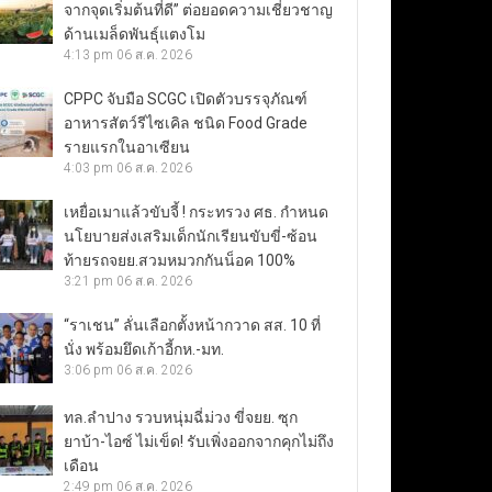
จากจุดเริ่มต้นที่ดี” ต่อยอดความเชี่ยวชาญ
ด้านเมล็ดพันธุ์แตงโม
4:13 pm
06 ส.ค. 2026
CPPC จับมือ SCGC เปิดตัวบรรจุภัณฑ์
อาหารสัตว์รีไซเคิล ชนิด Food Grade
รายแรกในอาเซียน
4:03 pm
06 ส.ค. 2026
เหยื่อเมาแล้วขับจี้ ! กระทรวง ศธ. กำหนด
นโยบายส่งเสริมเด็กนักเรียนขับขี่-ซ้อน
ท้ายรถจยย.สวมหมวกกันน็อค 100%
3:21 pm
06 ส.ค. 2026
“ราเชน” ลั่นเลือกตั้งหน้ากวาด สส. 10 ที่
นั่ง พร้อมยึดเก้าอี้กห.-มท.
3:06 pm
06 ส.ค. 2026
ทล.ลำปาง รวบหนุ่มฉี่ม่วง ขี่จยย. ซุก
ยาบ้า-ไอซ์ ไม่เข็ด! รับเพิ่งออกจากคุกไม่ถึง
เดือน
2:49 pm
06 ส.ค. 2026