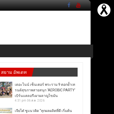
สยาม อัพเดท
เดอะไนน์ เซ็นเตอร์ พระราม 9 ตอกย้ำเท
รนด์สุขภาพสายสนุก ‘AEROBIC PARTY’
เบิร์นแคลอรีเผาผลาญไขมัน
4:31 pm
06 ส.ค. 2026
เจียไต๋ ชูแนวคิด “ทุกผลผลิตที่ดี เริ่มต้น