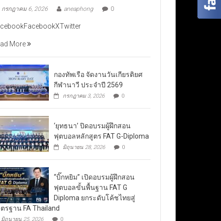
กรกฎาคม 6, 2026
aneaphong
0
cebookFacebookXTwitter
ad More
กองทัพเรือ จัดงานวันเกียรติยศ
กีฬานาวี ประจำปี 2569
กรกฎาคม 3, 2026
0
‘ยุทธนา’ ปิดอบรมผู้ฝึกสอน
ฟุตบอลหลักสูตร FAT G-Diploma
มิถุนายน 28, 2026
0
“บิ๊กหยิม” เปิดอบรมผู้ฝึกสอน
ฟุตบอลขั้นพื้นฐาน FAT G
Diploma ยกระดับโค้ชไทยสู่
ตรฐาน FA Thailand
มิถุนายน 25, 2026
0