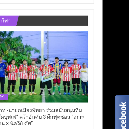
กีฬา
กีฬา
ภท.-นายกเมืองพัทยา ร่วมสนับสนุนทีม
ุ๊คบุฟเฟ่” คว้าอันดับ 3 ศึกฟุตซอล “เกาะ
าน × นัควีย์ คัพ”