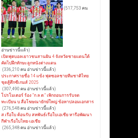
(517,753 คน
อ่านข่าวนี้แล้ว)
เปิดฟุตบอลเยาวชนสานฝัน 4 จังหวัดชายแดนใต้
คัดไปฝึกทักษะลูกหนังต่างแดน
(336,210 คน อ่านข่าวนี้แล้ว)
ประกาศรายชื่อ 14 แข้ง ฟุตซอลชายทีมชาติไทย
ชุดสู้ศึกซีเกมส์ 2025
(307,490 คน อ่านข่าวนี้แล้ว)
โปรโมเตอร์ ร้อง “ก.ล.ต.” เพิกถอนการรับจด
ทะเบียน บ.สื่อโฆษณายักษ์ใหญ่ ข้อหาปลอมเอกสาร
(276,548 คน อ่านข่าวนี้แล้ว)
ส.เรือใบ ต้อนรับ สหพันธ์เรือใบเอเชีย หารือพัฒนา
กีฬาเรือใบไทย-เอเชีย
(265,348 คน อ่านข่าวนี้แล้ว)