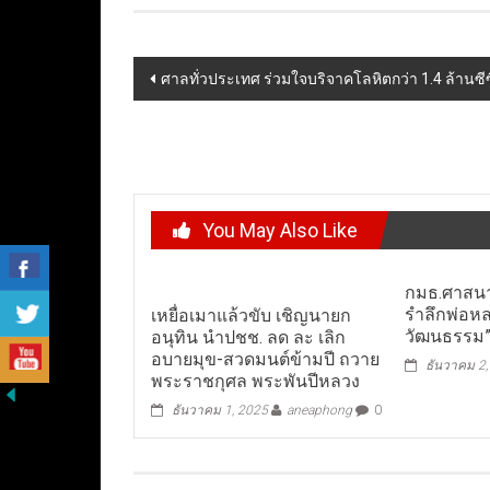
Post
ศาลทั่วประเทศ ร่วมใจบริจาคโลหิตกว่า 1.4 ล้าน
navigation
You May Also Like
กมธ.ศาสนา
รำลึกพ่อหล
เหยื่อเมาแล้วขับ เชิญนายก
วัฒนธรรม”
อนุทิน นำปชช. ลด ละ เลิก
อบายมุข-สวดมนต์ข้ามปี ถวาย
ธันวาคม 2
พระราชกุศล พระพันปีหลวง
ธันวาคม 1, 2025
aneaphong
0