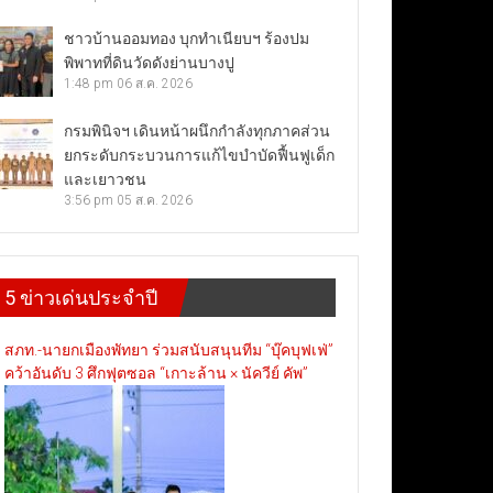
ชาวบ้านออมทอง บุกทำเนียบฯ ร้องปม
พิพาทที่ดินวัดดังย่านบางปู
1:48 pm
06 ส.ค. 2026
กรมพินิจฯ เดินหน้าผนึกกำลังทุกภาคส่วน
ยกระดับกระบวนการแก้ไขบำบัดฟื้นฟูเด็ก
และเยาวชน
3:56 pm
05 ส.ค. 2026
5 ข่าวเด่นประจำปี
สภท.-นายกเมืองพัทยา ร่วมสนับสนุนทีม “บุ๊คบุฟเฟ่”
คว้าอันดับ 3 ศึกฟุตซอล “เกาะล้าน × นัควีย์ คัพ”