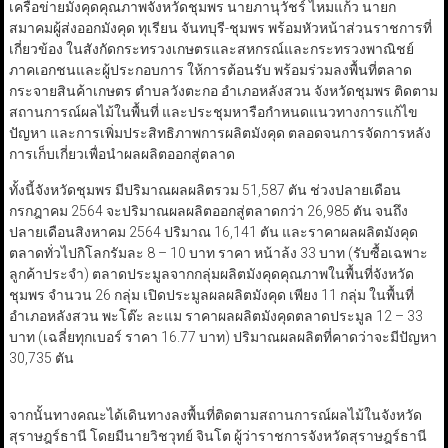
เครือข่ายมังคุดคุณภาพจังหวัดชุมพร นายภานุวัชร์ ไหมแก้ว นายก
สมาคมผู้ส่งออกมังคุด ทุเรียน จันทบุรี-ชุมพร พร้อมหัวหน้าส่วนราชการที่
เกี่ยวข้อง ในสังกัดกระทรวงเกษตรและสหกรณ์และกระทรวงพาณิชย์
ภาคเอกชนและผู้ประกอบการ ให้การต้อนรับ พร้อมร่วมลงพื้นที่ตลาด
กระจายสินค้าเกษตร ตำบลวังตะกอ อำเภอหลังสวน จังหวัดชุมพร ติดตาม
สถานการณ์ผลไม้ในพื้นที่ และประชุมหารือกำหนดแนวทางการแก้ไข
ปัญหา และการเพิ่มประสิทธิภาพการผลิตมังคุด ตลอดจนการจัดการหลัง
การเก็บเกี่ยวเพื่อนำผลผลิตออกสู่ตลาด
ทั้งนี้จังหวัดชุมพร มีปริมาณผลผลิตรวม 51,587 ตัน ช่วงปลายเดือน
กรกฎาคม 2564 จะปริมาณผลผลิตออกสู่ตลาดกว่า 26,985 ตัน จนถึง
ปลายเดือนสิงหาคม 2564 ปริมาณ 16,141 ตัน และราคาผลผลิตมังคุด
ตลาดทั่วไปกิโลกรัมละ 8 – 10 บาท ราคา หน้าล้ง 33 บาท (รับซื้อเฉพาะ
ลูกค้าประจำ) ตลาดประมูลจากกลุ่มผลิตมังคุดคุณภาพในพื้นที่จังหวัด
ชุมพร จำนวน 26 กลุ่ม เปิดประมูลผลผลิตมังคุด เพียง 11 กลุ่ม ในพื้นที่
อำเภอหลังสวน พะโต๊ะ ละแม ราคาผลผลิตมังคุดตลาดประมูล 12 – 33
บาท (เฉลี่ยทุกเบอร์ ราคา 16.77 บาท) ปริมาณผลผลิตที่คาดว่าจะมีปัญหา
30,735 ตัน
จากนั้นทางคณะได้เดินทางลงพื้นที่ติดตามสถานการณ์ผลไม้ในจังหวัด
สุราษฎร์ธานี โดยมีนายวิชวุทย์ จินโต ผู้ว่าราชการจังหวัดสุราษฎร์ธานี