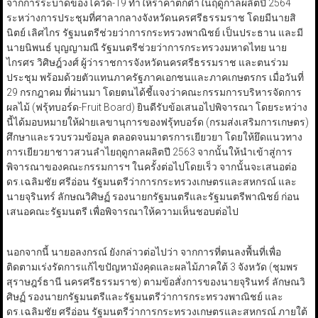
จากการระบาดของโควิด-19 ทำให้ราคาตกต่ำในฤดูกาลผลิตปี 2564
ระหว่างการประชุมที่ศาลากลางจังหวัดนครศรีธรรมราช โดยมีนายสิ
นิตย์ เลิศไกร รัฐมนตรีช่วยว่าการกระทรวงพาณิชย์ เป็นประธาน และมี
นายนิพนธ์ บุญญามณี รัฐมนตรีช่วยว่าการกระทรวงมหาดไทย นาย
ไกรศร วิศิษฎ์วงศ์ ผู้ว่าราชการจังหวัดนครศรีธรรมราช และตนร่วม
ประชุม พร้อมด้วยตัวแทนภาครัฐภาคเอกชนและภาคเกษตรกร เมื่อวันที่
29 กรกฎาคม ที่ผ่านมา โดยตนได้ชี้แจงว่าคณะกรรมการบริหารจัดการ
ผลไม้ (ฟรุ้ทบอร์ด-Fruit Board) ยินดีรับข้อเสนอไปพิจารณา โดยระหว่าง
นี้ได้มอบหมายให้ฝ่ายเลขานุการของฟรุ้ทบอร์ด (กรมส่งเสริมการเกษตร)
ศึกษาและรวบรวมข้อมูล ตลอดจนมาตรการเยียวยา โดยให้ยึดแนวทาง
การเยียวยาชาวสวนลำไยฤดูกาลผลิตปี 2563 จากนั้นให้นำเข้าสู่การ
พิจารณาของคณะกรรมการฯ ในครั้งต่อไปโดยเร็ว จากนั้นจะเสนอต่อ
ดร.เฉลิมชัย ศรีอ่อน รัฐมนตรีว่าการกระทรวงเกษตรและสหกรณ์ และ
นายจุรินทร์ ลักษณวิศิษฏ์ รองนายกรัฐมนตรีและรัฐมนตรีพาณิชย์ ก่อน
เสนอคณะรัฐมนตรี เพื่อพิจารณาให้ความเห็นชอบต่อไป
นอกจากนี้ นายอลงกรณ์ ยังกล่าวต่อไปว่า จากการที่ตนลงพื้นที่เพื่อ
ติดตามเร่งรัดการแก้ไขปัญหามังคุดและผลไม้ภาคใต้ 3 จังหวัด (ชุมพร
สุราษฎร์ธานี นครศรีธรรมราช) ตามข้อสั่งการของนายจุรินทร์ ลักษณวิ
ศิษฏ์ รองนายกรัฐมนตรีและรัฐมนตรีว่าการกระทรวงพาณิชย์ และ
ดร.เฉลิมชัย ศรีอ่อน รัฐมนตรีว่าการกระทรวงเกษตรและสหกรณ์ ภายใต้