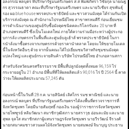
อลงกรณ์ พลบุตร ที่ปรึกษารัฐมนตรีเกษตร ส.ส.พิมพ์ภัทรา วิชัยกุล นายณฐ
กร สุวรรณธาดา คณะที่ปรึกษารัฐมนตรีเกษตร และนายวิเชียร สุขพันธุ์
รอง ผอ.blue house พรรคประชาธิปัตย์ และชาวสวนมังคุด ได้ร่วมกันเปิด
บริการส่งมังคุด ณ สำนักงานไปรษณีย์ไทย สาขาพรหมคีรี ก่อนเยี่ยมชม
การดำเนินงานของศูนย์รับซื้อมังคุดชนิดคละกิโลกรัมละ 20 บาท ที่
อำเภอพรหมคีรี ซึ่งเป็นโมเดลใหม่ ภายใต้ความร่วมมือระหว่างผู้ประกอ
บการล้ง เกษตรกรในพื้นที่และศูนย์บลูเฮ้าส์ พรรคประชาธิปัตย์ ในกา
รนำล้งมาซื้อตรงจากเกษตรกรด้วยราคานำตลาด โดยจะให้ขยายโมเดล
นี้ในจังหวัดอื่นๆ ด้วย จากนั้นคณะได้ไปเยี่ยมชมวิสาหกิจชุมชนมังคุด
แปลงใหญ่ และศูนย์กระจายสินค้า บริษัท ไปรษณีย์ไทย อำเภอลานสกา
สำหรับจังหวัดนครศรีธรรมราช มีพื้นที่ปลูกมังคุดทั้งหมด 96,159 ไร่
กระจายอยู่ใน 21 อำเภอ มีพื้นที่ที่ให้ผลผลิตแล้ว 90,016 ไร่ ปี 2564 นี้ คาด
ว่าจะให้ผลผลิตประมาณ 57,245 ตัน
ก่อนหน้านี้ในวันที่ 28 ก.ค. นายสินิตย์ เลิศไกร รมช.พาณิชย์ และนาย
อลงกรณ์ พลบุตร ที่ปรึกษารัฐมนตรีเกษตรฯได้ลงพื้นที่ตรวจราชการที่
จังหวัดชุมพร โดยมีนายสัมฤทธิ์ กองเงิน รองผู้ว่าราชการจังหวัดชุมพร
นายไพฑูรย์ หลิมวัฒนา สมาชิกวุฒิสภา นายสราวุธ อ่อนละมัย และนาย
สุพล จุลใส สมาชิกสภาผู้แทนราษฎรจังหวัดชุมพร นายวีรวัฒน์ จีรวงศ์
นายกสมาคมชาวสวนผลไม้จังหวัดชุมพร นายสมพงษ์ จินาบุญ ประธาน