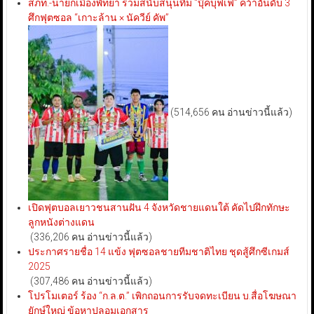
สภท.-นายกเมืองพัทยา ร่วมสนับสนุนทีม “บุ๊คบุฟเฟ่” คว้าอันดับ 3
ศึกฟุตซอล “เกาะล้าน × นัควีย์ คัพ”
(514,656 คน อ่านข่าวนี้แล้ว)
เปิดฟุตบอลเยาวชนสานฝัน 4 จังหวัดชายแดนใต้ คัดไปฝึกทักษะ
ลูกหนังต่างแดน
(336,206 คน อ่านข่าวนี้แล้ว)
ประกาศรายชื่อ 14 แข้ง ฟุตซอลชายทีมชาติไทย ชุดสู้ศึกซีเกมส์
2025
(307,486 คน อ่านข่าวนี้แล้ว)
โปรโมเตอร์ ร้อง “ก.ล.ต.” เพิกถอนการรับจดทะเบียน บ.สื่อโฆษณา
ยักษ์ใหญ่ ข้อหาปลอมเอกสาร