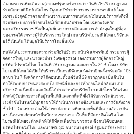
7 มาตรการเพิ่มเติม ล่าสุดของฟรุ้ทบอร์ดระหว่างวันที่ 28-29 กรกฎาคม
ร่วมกับนายสินิตย์ เลิศไกร รัฐมนตรีช่วยว่าการกระทรวงพาณิชย์ โดย
เฉพาะมังคุดมีราคาตกต่ำพบว่าระบบการขนส่งผลไม้แบบบริการส่งถึงที่
รวมทั้งระบบการค้าออนไลน์เกือบเป็นอัมพาต โดยเฉพาะจังหวัด
นครศรีธรรมราช ซึ่งเป็นศูนย์กลางการผลิตและการค้ามังคุดใหญ่ที่สุด
ของภาคใต้ เพราะผู้ให้บริการรายใหญ่ เช่น บริษัทไปรษณีย์ไทย บริษัทเค
อร์รี่ เป็นต้น ได้หยุดให้บริการโดยสิ้นเชิง
ตนจึงได้ประสานขอความร่วมมือไปยัง ดร.ดนันท์ สุภัทรพันธุ์ กรรมการผู้
จัดการใหญ่ และนายพงษ์ทร วิเศษสุวรรณ รองกรรมการผู้จัดการใหญ่
บริษัท ไปรษณีย์ไทย ในวันที่ 28 กรกฎาคม และภายใน 24 ชั่วโมง บริษัท
ไปรษณีย์ไทย ได้เปิดให้บริการเป็นกรณีพิเศษเร่งด่วนอีกครั้งพร้อมกัน 105
สาขา ใน 7 จังหวัดภาคใต้ตอนบน ตั้งแต่วันที่ 29 กรกฎาคม เป็นต้นไป
ทำให้ระบบการขนส่งระบบไปรษณีย์ และการค้าออนไลน์กลับมาเปิด
บริการอีกครั้งหนึ่ง และวันนี้ได้ประสานกับบริษัท ไปรษณีย์ไทย ให้พร้อม
นำส่งผู้รับปลายทางที่อยู่ในพื้นที่สีแดงทุกพื้นที่ ซึ่งได้รับการยืนยันว่าจะ
เร่งกำชับไปรษณีย์ทุกสาขาให้ดำเนินการตามข้อเสนอและการจัดส่งอาจ
ช้าไป 1 วัน เพราะต้องใช้สาขาปลายทางที่อยู่นอกพื้นที่สีแดงผลัดเวรกัน
ส่ง เนื่องจากก่อนหน้านี้พนักงานของสาขาในพื้นที่สีแดงติดโควิด โดย
ไปรษณีย์ไทยจะทำหน้าที่ให้ดีที่สุดเพื่อช่วยชาวสวน ซึ่งตนได้ขอบคุณ
บริษัทไปรษณีย์ไทย และนายชัยวุฒิ ธนาคมานุสรณ์ รัฐมนตรีกระทรวง
ดิจิตอลฯ ที่ให้ความร่วมมือกับฟรุ้ทบอร์ดด้วยดีตลอดมา เพราะระบบขนส่ง