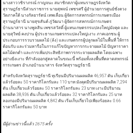
นางสาววชิราภรณ์ กาญจนะ สมาชิกสภาผู้แทนราษฎรจังหวัด
สุราษฎร์ธานีส่วนราชการ นายสุพจน์ เพชรศรี ผู้อำนวยการศูนย์ชั่งตวง
วัดภาคใต้ นางกัลยารัตน์ เทพเลื่อน ผู้จัดการสหกรณ์การเกษตรเมือง
สุราษฎร์ธานี นายสุขสันต์ ภู่วัฒนา ผู้จัดการสหกรณ์การเกษตร
บ้านนาสาร นางพูลสิน เพชรสวัสดิ์ ผู้แทนเกษตรกรแปลงใหญ่มังคุด และ
นายสุวิทย์ คงปาน ผู้ประธานเกษตรกรแปลงใหญ่เงาะ ภาคเอกชน ผู้
ประกอบการรวบรวมผลไม้ (ล้ง) และเกษตรกรผู้ปลูกผลไม้ในพื้นที่ ให้การ
ต้อนรับ และร่วมหารือในการแก้ไขปัญหาการกระจายผลไม้ ปัญหาราคา
ผลไม้ตกต่ำ และการเพิ่มประสิทธิภาพการกระจายผลผลิต โดยเฉพาะ
อย่างยิ่งเงาะ ที่กำลังออกสู่ตลาดในขณะนี้ พร้อมทั้งลงพื้นที่ตลาดสหกรณ์
การเกษตร อำเภอบ้านนาสาร จังหวัดสุราษฎร์ธานี
สำหรับจังหวัดสุราษฎร์ธานี ทุเรียนมีปริมาณผลผลิต 46,957 ตัน เก็บเกี่ยว
แล้วร้อยละ 50 ราคากิโลกรัมละ 110 บาท มังคุดมีปริมาณผลผลิต 7,294
ตัน เก็บเกี่ยวแล้วร้อยละ 50 ราคากิโลกรัมละ 23 บาท เงาะมีปริมาณ
ผลผลิต 38,936 ตัน เก็บเกี่ยวแล้วร้อยละ 32 ราคากิโลกรัมละ 25 บาท
ลองกองมีปริมาณผลผลิต 4,842 ตัน เริ่มเก็บเกี่ยวไปเพียงร้อยละ 0.66
ราคากิโลกรัมละ 50 บาท
มีผู้อ่านข่าวนี้แล้ว 2675 ครั้ง