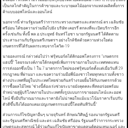
เป็นกลไกสำคัญในการค้าขายและระบายผลไม้ออกจากแหล่งผลิตทั้งการ
ค้าแบบออฟไลน์และออนไลน์
นอกจากนี้ ท่านรัฐมนตรีว่าการกระทรวงเกษตรและสหกรณ์ ดร.เฉลิมชัย
ศรีอ่อน ได้ขอความร่วมมือไปยัง บริษัท เคอรรี่ ตกลงที่จะเปิดบริการอีก
ครั้งเช่นกัน ทั้งนี้ พล.อ.ประยุทธ์ จันทร์โอชา นายกรัฐมนตรี ได้ติดตาม
ประสานงานกับรัฐมนตรีเกษตรฯ อย่างใกล้ชิดด้วยความห่วงใยต่อ
เกษตรกรที่ได้รับผลกระทบจากโควิด-19
นายอลงกรณ์ กล่าวต่อไปว่า ฟรุ้ทบอร์ดได้คิกออฟโครงการ “เกษตรกร
แฮปปี้” โดยรณรงค์ภายใต้กลยุทธ์เพิ่มการขายภายในประเทศทดแทน
การส่งออกซึ่งเป็น 1 ใน 7 มาตรการใหม่ของฟรุ้ทบอร์ดตั้งแต่เมื่อวันที่ 29
กรกฎาคม ที่ผ่านมา และขอความร่วมมือพี่น้องชาวไทยทุกคนรวมทั้งชาว
ต่างประเทศที่อยู่ในประเทศไทยช่วยกันสร้างรอยยิ้มให้กับเกษตรกรด้วย
การซื้อผลไม้ไทย “ช่วงนี้ต้องเร่งช่วยระบายมังคุดคละที่สดอร่อยพร้อม
จำหน่ายสู่ผู้บริโภคภายในประเทศทั้งรูปแบบการขายออนไลน์และออฟ
ไลน์ ซึ่งมีปริมาณมากและราคายังไม่น่าพอใจแม้แนวโน้มราคาเริ่มปรับ
ตัวดีขึ้นจึงได้ออกแคมเปญเกษตรกรแฮปปี้โดยทันทีวันนี้”
ส่วนการแก้ไขปัญหาอื่นๆ นายจุรินทร์ ลักษณวิศิษฏ์ รองนายกรัฐมนตรี
และรัฐมนตรีพาณิชย์ และดร.เฉลิมชัย ศรีอ่อน รัฐมนตรีว่าการกระทรวง
เกษตรและสหกรณ์ ได้ร่วมกันแก้ไขปัญหาขาดแคลนตู้คอนเทนเนอร์ และ