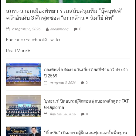
สภท.-นายกเมืองพัทยา ร่วมสนับสนุนทีม “บุ๊คบุฟเฟ่”
คว้าอันดับ 3 ศึกฟุตซอล “เกาะล้าน × นัควีย์ คัพ”
กรกฎาคม 6, 2026
aneaphong
0
FacebookFacebookXTwitter
Read More
กองทัพเรือ จัดงานวันเกียรติยศกีฬานาวี ประจำ
ปี 2569
กรกฎาคม 3, 2026
0
‘ยุทธนา’ ปิดอบรมผู้ฝึกสอนฟุตบอลหลักสูตร FAT
G-Diploma
มิถุนายน 28, 2026
0
“บิ๊กหยิม” เปิดอบรมผู้ฝึกสอนฟุตบอลขั้นพื้นฐาน