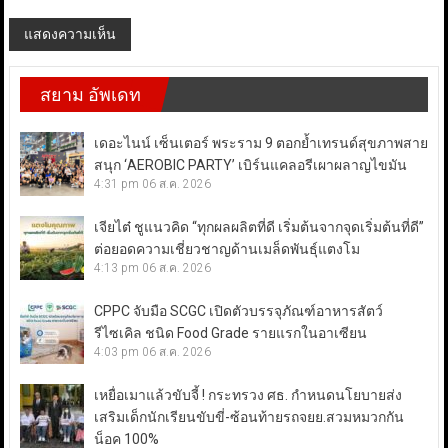
สยาม อัพเดท
เดอะไนน์ เซ็นเตอร์ พระราม 9 ตอกย้ำเทรนด์สุขภาพสาย
สนุก ‘AEROBIC PARTY’ เบิร์นแคลอรีเผาผลาญไขมัน
4:31 pm
06 ส.ค. 2026
เจียไต๋ ชูแนวคิด “ทุกผลผลิตที่ดี เริ่มต้นจากจุดเริ่มต้นที่ดี”
ต่อยอดความเชี่ยวชาญด้านเมล็ดพันธุ์แตงโม
4:13 pm
06 ส.ค. 2026
CPPC จับมือ SCGC เปิดตัวบรรจุภัณฑ์อาหารสัตว์
รีไซเคิล ชนิด Food Grade รายแรกในอาเซียน
4:03 pm
06 ส.ค. 2026
เหยื่อเมาแล้วขับจี้ ! กระทรวง ศธ. กำหนดนโยบายส่ง
เสริมเด็กนักเรียนขับขี่-ซ้อนท้ายรถจยย.สวมหมวกกัน
น็อค 100%