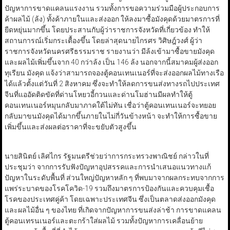
ปัญหาการขาดแคลนแรงงาน รวมทั้งการขอความร่วมมือผู้ประกอบการ
ค้าผลไม้ (ล้ง) ทั้งค้าภายในและส่งออก ให้ลงมาซื้อมังคุดด้วยมาตรการที่
ยืดหยุ่นมากขึ้น โดยประสานกับผู้ว่าราชการจังหวัดที่เกี่ยวข้อง ทำให้
สถานการณ์เริ่มกระเตื้องขึ้น โดยล่าสุดนายไกรศร วิศิษฎ์วงศ์ ผู้ว่า
ราชการจังหวัดนครศรีธรรมราช รายงานว่า มีล้งเข้ามาซื้อขายมังคุด
และผลไม้เพิ่มขึ้นจาก 40 กว่าล้ง เป็น 146 ล้ง นอกจากนี้สมาคมผู้ส่งออก
ทุเรียน มังคุด แจ้งว่าสามารถจองตู้คอนเทนเนอร์ที่จะส่งออกผลไม้ทางเรือ
ได้แล้วตั้งแต่วันที่ 2 สิงหาคม ซึ่งจะทำให้ลดการขนส่งทางรถไปประเทศ
จีนที่แออัดติดขัดที่ด่านโหยวอี้กวนและด่านโมฮ่านมีผลทำให้ตู้
คอนเทนเนอร์หมุนกลับมาภาคใต้ไม่ทัน เชื่อว่าตู้คอนเทนเนอร์จะทยอย
กลับมาขนมังคุดได้มากขึ้นภายในไม่กี่วันข้างหน้า จะทำให้การซื้อขาย
เพิ่มขึ้นและส่งผลต่อราคาที่จะขยับตัวสูงขึ้น
นายสินิตย์ เลิศไกร รัฐมนตรีช่วยว่าการกระทรวงพาณิชย์ กล่าวในที่
ประชุมว่า จากการรับฟังปัญหาอุปสรรคและการนำเสนอแนวทางแก้
ปัญหาในระดับพื้นที่ ส่วนใหญ่ปัญหาหลัก ๆ ที่พบมาจากผลกระทบจากการ
แพร่ระบาดของโรคโควิด-19 รวมถึงมาตรการป้องกันและควบคุมเชื้อ
โรคของประเทศคู่ค้า โดยเฉพาะประเทศจีน ซึ่งเป็นตลาดส่งออกมังคุด
และผลไม้อื่น ๆ ของไทย ที่เกิดจากปัญหาการขนส่งล่าช้า การขาดแคลน
ตู้คอนเทรนเนอร์และตะกร้าใส่ผลไม้ รวมทั้งปัญหาการเคลื่อนย้าย