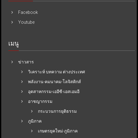
Facebook
Youtube
เมนู
ข่าวสาร
วิเคราะห์ บทความ ต่างประเทศ
พลังงาน-คมนาคม-โลจิสติกส์
อุตสาหกรรม-เออีซี-เอสเอมอี
อาชญากรรม
กระบวนการยุติธรรม
ภูมิภาค
เกษตรยุคใหม่-ภูมิภาค