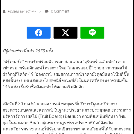
Posted By: admin
0 Comment
มีผู้อ่านข่าวนี้แล้ว 2675 ครั้ง
“ฟรุ้ทบอร์ด” ขานรับพร้อมพิจารณาก่อนเสนอ “จุรินทร์-เฉลิมชัย” เคาะ
เข้าครม. พร้อมคิกออฟโครงการใหม่ “เกษตรแฮปปี้” ช่วยชาวสวนผลไม้
ฝ่าวิกฤติโควิด-19 “อลงกรณ์” เผยสถานการณ์ราคามังคุดมีแนวโน้มดีขึ้น
หลังฟื้นระบบขนส่งและไปรษณีย์ ขณะที่ล้งในนครศรีธรรมราชเพิ่มขึ้น
146 แห่ง เริ่มรับซื้อมังคุดทำให้ตลาดเริ่มคึกคัก
เมื่อวันที่ 30 ก.ค.64 นายอลงกรณ์ พลบุตร ที่ปรึกษารัฐมนตรีว่าการ
กระทรวงเกษตรและสหกรณ์ ในฐานะประธานการประชุมคณะกรรมการ
บริหารจัดการผลไม้ (Fruit Board) เปิดเผยว่า ตามที่ส.ส.พิมพ์ภัทรา วิชัย
กุล ในนามสมาชิกสภาผู้แทนราษฎร พรรคประชาธิปัตย์จังหวัด
นครศรีธรรมราช เสนอให้รัฐบาลเยียวยาชาวสวนมังคุดที่ได้รับผลกระทบ