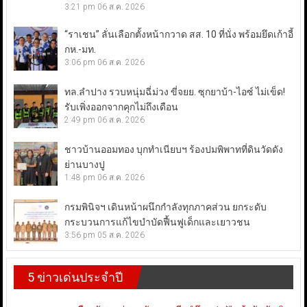
3:21 pm
06 ส.ค. 2026
“ราเชน” ลั่นเลือกตั้งหน้ากวาด สส. 10 ที่นั่ง พร้อมยึดเก้าอี้
กห.-มท.
3:06 pm
06 ส.ค. 2026
ทล.ลำปาง รวบหนุ่มฉี่ม่วง ขี่จยย. ซุกยาบ้า-ไอซ์ ไม่เข็ด!
รับเพิ่งออกจากคุกไม่ถึงเดือน
2:49 pm
06 ส.ค. 2026
ชาวบ้านออมทอง บุกทำเนียบฯ ร้องปมพิพาทที่ดินวัดดัง
ย่านบางปู
1:48 pm
06 ส.ค. 2026
กรมพินิจฯ เดินหน้าผนึกกำลังทุกภาคส่วน ยกระดับ
กระบวนการแก้ไขบำบัดฟื้นฟูเด็กและเยาวชน
3:56 pm
05 ส.ค. 2026
5 ข่าวเด่นประจำปี