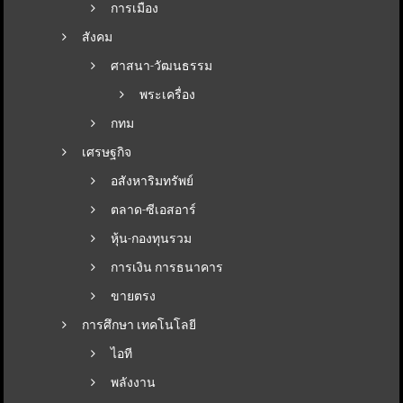
การเมือง
สังคม
ศาสนา-วัฒนธรรม
พระเครื่อง
กทม
เศรษฐกิจ
อสังหาริมทรัพย์
ตลาด-ซีเอสอาร์
หุ้น-กองทุนรวม
การเงิน การธนาคาร
ขายตรง
การศึกษา เทคโนโลยี
ไอที
พลังงาน