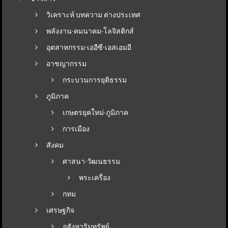
วิเคราะห์ บทความ ต่างประเทศ
พลังงาน-คมนาคม-โลจิสติกส์
อุตสาหกรรม-เออีซี-เอสเอมอี
อาชญากรรม
กระบวนการยุติธรรม
ภูมิภาค
เกษตรยุคใหม่-ภูมิภาค
การเมือง
สังคม
ศาสนา-วัฒนธรรม
พระเครื่อง
กทม
เศรษฐกิจ
อสังหาริมทรัพย์