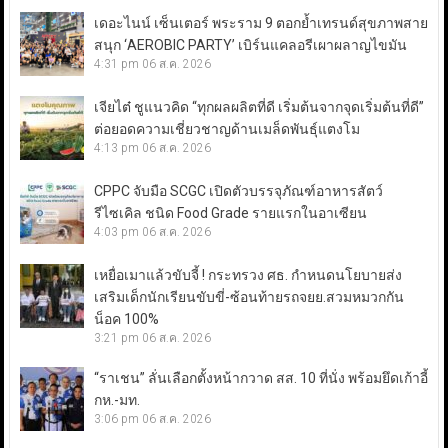
เดอะไนน์ เซ็นเตอร์ พระราม 9 ตอกย้ำเทรนด์สุขภาพสาย
สนุก ‘AEROBIC PARTY’ เบิร์นแคลอรีเผาผลาญไขมัน
4:31 pm
06 ส.ค. 2026
เจียไต๋ ชูแนวคิด “ทุกผลผลิตที่ดี เริ่มต้นจากจุดเริ่มต้นที่ดี”
ต่อยอดความเชี่ยวชาญด้านเมล็ดพันธุ์แตงโม
4:13 pm
06 ส.ค. 2026
CPPC จับมือ SCGC เปิดตัวบรรจุภัณฑ์อาหารสัตว์
รีไซเคิล ชนิด Food Grade รายแรกในอาเซียน
4:03 pm
06 ส.ค. 2026
เหยื่อเมาแล้วขับจี้ ! กระทรวง ศธ. กำหนดนโยบายส่ง
เสริมเด็กนักเรียนขับขี่-ซ้อนท้ายรถจยย.สวมหมวกกัน
น็อค 100%
3:21 pm
06 ส.ค. 2026
“ราเชน” ลั่นเลือกตั้งหน้ากวาด สส. 10 ที่นั่ง พร้อมยึดเก้าอี้
กห.-มท.
3:06 pm
06 ส.ค. 2026