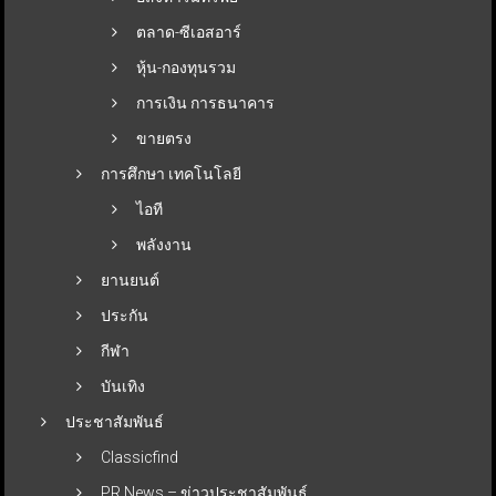
ตลาด-ซีเอสอาร์
หุ้น-กองทุนรวม
การเงิน การธนาคาร
ขายตรง
การศึกษา เทคโนโลยี
ไอที
พลังงาน
ยานยนต์
ประกัน
กีฬา
บันเทิง
ประชาสัมพันธ์
Classicfind
PR News – ข่าวประชาสัมพันธ์