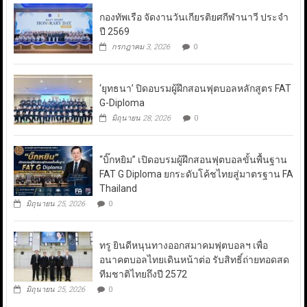
กองทัพเรือ จัดงานวันเกียรติยศกีฬานาวี ประจำ
ปี 2569
กรกฎาคม 3, 2026
0
‘ยุทธนา’ ปิดอบรมผู้ฝึกสอนฟุตบอลหลักสูตร FAT
G-Diploma
มิถุนายน 28, 2026
0
“บิ๊กหยิม” เปิดอบรมผู้ฝึกสอนฟุตบอลขั้นพื้นฐาน
FAT G Diploma ยกระดับโค้ชไทยสู่มาตรฐาน FA
Thailand
มิถุนายน 25, 2026
0
ทรู ยินดีหนุนทางออกสมาคมฟุตบอลฯ เพื่อ
อนาคตบอลไทยเดินหน้าต่อ รับสิทธิ์ถ่ายทอดสด
ทีมชาติไทยถึงปี 2572
มิถุนายน 25, 2026
0