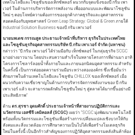
เทคโนโลยีและโซลูชันของเท็กซ์พลอร์ ผนวกกับจุดแข็งของบี.กริม เพา
เวอร์ ในด้านการบริหารจัดการพลังงาน เพื่อออกแบบและพัฒนาโซลูชัน
ใหม่ ๆ ตอบโจทย์ความต้องการของลูกค้าภาคธุรกิจและอุตสาหกรรม
สอดคล้องกับยุทธศาสตร์ Green Leap Strategy: Global & Green ภายใต้
Industrial Solution Business ของบี.กริม เพาเวอร์
นายนพเดช กรรณสูต ประธานเจ้าหน้าที่บริหาร ธุรกิจในประเทศไทย
และโซลูชันธุรกิจอุตสาหกรรมบริษัท บี.กริม เพาเวอร์ จำกัด (มหาชน)
กล่าวว่า “บี.กริม เพาเวอร์ ได้ร่วมมือกับ เท็กซ์พลอร์ ในกลุ่มธุรกิจ SCGC
มาอย่างยาวนาน โดยประสบความสำเร็จในหลายโครงการที่ผ่านมา อาทิ
โครงการโซลาร์ลอยน้ำทั้งภายในและภายนอกนิคมอุตสาหกรรม สำหรับ
ในครั้งนี้ เป็นการต่อยอดความร่วมมือระหว่างสององค์กร ซึ่งเชื่อมั่นว่า
ศักยภาพในด้านเทคโนโลยีและโซลูชัน CHILLOX ของเท็กซ์พลอร์ เมื่อ
ผนวกกับความเชี่ยวชาญในด้านการบริหารจัดการพลังงานของ บี.กริม
เพาเวอร์ แล้ว จะสามารถผลักดันโซลูชันใหม่ ๆ สู่ตลาดได้มากขึ้นอย่างมี
ประสิทธิภาพ”
ด้าน
ดร.สุรชา อุดมศักดิ์ ประธานเจ้าหน้าที่สายงานปฏิบัติการและ
นวัตกรรม เอสซีจี เคมิคอลส์ (
SCGC
)
เผยว่า “SCGC มุ่งพัฒนาเทคโนโลยี
พร้อมทั้งนวัตกรรมและโซลูชันเพื่อสร้างการเปลี่ยนแปลงเชิงบวกให้กับ
สังคมและสิ่งแวดล้อม การศึกษาความเป็นไปได้เพื่อสร้างโมเดลธุรกิจ
ใหม่ในครั้งนี้ เป็นอีกก้าวสำคัญของการปฏิวัติอุตสาหกรรมคลังสินค้าห้อง