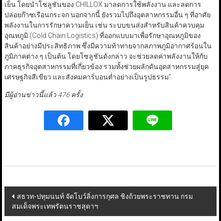
เย็น โดยนำโซลูชันของ CHILLOX มาลดการใช้พลังงาน และลดการ
ปล่อยก๊าซเรือนกระจก นอกจากนี้ ยังรวมไปถึงอุตสาหกรรมอื่น ๆ ที่อาศัย
พลังงานในการรักษาความเย็น เช่น ระบบขนส่งสำหรับสินค้าควบคุม
อุณหภูมิ (Cold Chain Logistics) ที่ออกแบบมาเพื่อรักษาอุณหภูมิของ
สินค้าอย่างมีประสิทธิภาพ ซึ่งมีความท้าทายจากสภาพภูมิอากาศร้อนใน
ภูมิภาคต่าง ๆ เป็นต้น โดยโซลูชันดังกล่าว จะช่วยลดค่าพลังงานให้กับ
ภาคธุรกิจอุตสาหกรรมที่เกี่ยวข้อง รวมทั้งช่วยผลักดันอุตสาหกรรมสู่ยุค
เศรษฐกิจสีเขียว และสังคมคาร์บอนต่ำอย่างเป็นรูปธรรม”
มีผู้อ่านข่าวนี้แล้ว 476 ครั้ง
Post
สธวท-ปทุมนนท์ จัดโบว์ลิ่งการกุศล ชิงถ้วยพระราชทาน กรม
สมเด็จพระเทพรัตนราชสุดาฯ
navigation