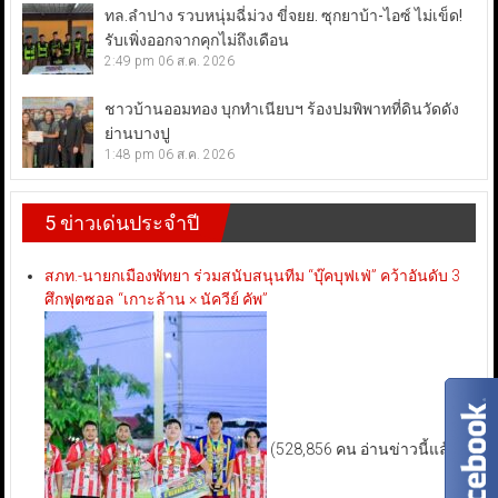
ทล.ลำปาง รวบหนุ่มฉี่ม่วง ขี่จยย. ซุกยาบ้า-ไอซ์ ไม่เข็ด!
รับเพิ่งออกจากคุกไม่ถึงเดือน
2:49 pm
06 ส.ค. 2026
ชาวบ้านออมทอง บุกทำเนียบฯ ร้องปมพิพาทที่ดินวัดดัง
ย่านบางปู
1:48 pm
06 ส.ค. 2026
5 ข่าวเด่นประจำปี
สภท.-นายกเมืองพัทยา ร่วมสนับสนุนทีม “บุ๊คบุฟเฟ่” คว้าอันดับ 3
ศึกฟุตซอล “เกาะล้าน × นัควีย์ คัพ”
(528,856 คน อ่านข่าวนี้แล้ว)