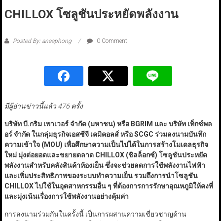
CHILLOX โซลูชันประหยัดพลังงาน
Posted By: aneaphong
0 Comment
มีผู้อ่านข่าวนี้แล้ว 476 ครั้ง
บริษัท บี.กริม เพาเวอร์ จำกัด (มหาชน) หรือ BGRIM
และ บริษัท เท็กซ์พล
อร์ จำกัด ในกลุ่มธุรกิจเอสซีจี เคมิคอลส์ หรือ SCGC
ร่วมลงนามบันทึก
ความเข้าใจ (MOU
)
เพื่อศึกษาความเป็นไปได้ในการสร้างโมเดลธุรกิจ
ใหม่ มุ่งต่อยอดและขยายตลาด CHILLOX
(
ชิลล็อกซ์) โซลูชันประหยัด
พลังงานสำหรับคลังสินค้าห้องเย็น ซึ่งจะช่วยลดการใช้พลังงานไฟฟ้า
และเพิ่มประสิทธิภาพของระบบทำความเย็น รวมถึงการนำโซลูชัน
CHILLOX
ไปใช้ในอุตสาหกรรมอื่น ๆ ที่ต้องการการรักษาอุณหภูมิให้คงที่
และมุ่งเน้นเรื่องการใช้พลังงานอย่างคุ้มค่า
การลงนามร่วมกันในครั้งนี้ เป็นการผสานความเชี่ยวชาญด้าน