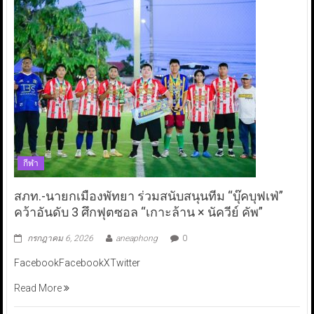
กีฬา
สภท.-นายกเมืองพัทยา ร่วมสนับสนุนทีม “บุ๊คบุฟเฟ่”
คว้าอันดับ 3 ศึกฟุตซอล “เกาะล้าน × นัควีย์ คัพ”
กรกฎาคม 6, 2026
aneaphong
0
FacebookFacebookXTwitter
Read More