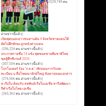
(529,749 คน
อ่านข่าวนี้แล้ว)
เปิดฟุตบอลเยาวชนสานฝัน 4 จังหวัดชายแดนใต้
คัดไปฝึกทักษะลูกหนังต่างแดน
(336,224 คน อ่านข่าวนี้แล้ว)
ประกาศรายชื่อ 14 แข้ง ฟุตซอลชายทีมชาติไทย
ชุดสู้ศึกซีเกมส์ 2025
(307,504 คน อ่านข่าวนี้แล้ว)
โปรโมเตอร์ ร้อง “ก.ล.ต.” เพิกถอนการรับจด
ทะเบียน บ.สื่อโฆษณายักษ์ใหญ่ ข้อหาปลอมเอกสาร
(276,566 คน อ่านข่าวนี้แล้ว)
ส.เรือใบ ต้อนรับ สหพันธ์เรือใบเอเชีย หารือพัฒนา
กีฬาเรือใบไทย-เอเชีย
(265,362 คน อ่านข่าวนี้แล้ว)