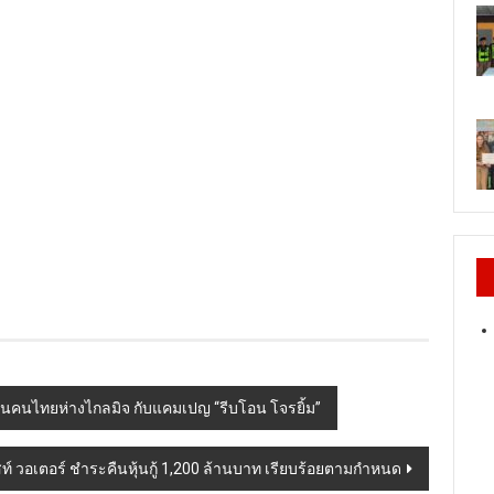
้มกันคนไทยห่างไกลมิจ กับแคมเปญ “รีบโอน โจรยิ้ม”
สท์ วอเตอร์ ชำระคืนหุ้นกู้ 1,200 ล้านบาท เรียบร้อยตามกำหนด