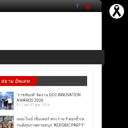
สยาม อัพเดท
‘ราชทัณฑ์’ จัดงาน DOC INNOVATION
AWARDS 2026
9:17 am
07 ส.ค. 2026
เดอะไนน์ เซ็นเตอร์ พระราม 9 ตอกย้ำเท
รนด์สุขภาพสายสนุก ‘AEROBIC PARTY’