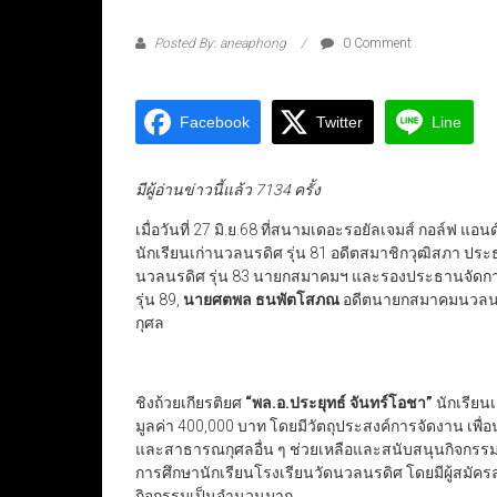
Posted By: aneaphong
0 Comment
Facebook
Twitter
Line
มีผู้อ่านข่าวนี้แล้ว 7134 ครั้ง
เมื่อวันที่ 27 มิ.ย.68 ที่สนามเดอะรอยัลเจมส์ กอล์ฟ 
นักเรียนเก่านวลนรดิศ รุ่น 81 อดีตสมาชิกวุฒิสภา ปร
นวลนรดิศ รุ่น 83 นายกสมาคมฯ และรองประธานจัดกา
รุ่น 89,
นายศตพล ธนพัตโสภณ
อดีตนายกสมาคมนวลนร
กุศล
ชิงถ้วยเกียรติยศ
“พล.อ.ประยุทธ์ จันทร์โอชา”
นักเรียน
มูลค่า 400,000 บาท โดยมีวัตถุประสงค์การจัดงาน เพ
และสาธารณกุศลอื่น ๆ ช่วยเหลือและสนับสนุนกิจกรรม
การศึกษานักเรียนโรงเรียนวัดนวลนรดิศ โดยมีผู้สมัครล
กิจกรรมเป็นจำนวนมาก