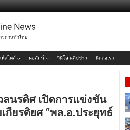
line News
่าวด่วนทั่วไทย
ลฟ์สไตล์
คอลัมน์
วิดีโอ-คลิปข่าว
ติดต่อเรา
วลนรดิศ เปิดการแข่งขัน
เกียรติยศ “พล.อ.ประยุทธ์