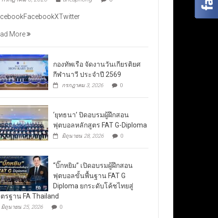
cebookFacebookXTwitter
ad More
กองทัพเรือ จัดงานวันเกียรติยศ
กีฬานาวี ประจำปี 2569
กรกฎาคม 3, 2026
0
‘ยุทธนา’ ปิดอบรมผู้ฝึกสอน
ฟุตบอลหลักสูตร FAT G-Diploma
มิถุนายน 28, 2026
0
“บิ๊กหยิม” เปิดอบรมผู้ฝึกสอน
ฟุตบอลขั้นพื้นฐาน FAT G
Diploma ยกระดับโค้ชไทยสู่
ตรฐาน FA Thailand
มิถุนายน 25, 2026
0