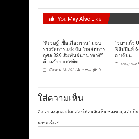
You May Also Like
“พิเชษฐ์ เชื้อเมืองพาน” มอบ
“ชบาแก้ว U
รางวัลการแข่งขัน “กอล์ฟการ
ฟิลิปปินส์ 
กุศล 329 สัมพันธ์นานาชาติ”
อาเซียน
ต้านภัยยาเสพติด
กรกฎาคม 8
มีนาคม 13, 2024
admin
0
ใส่ความเห็น
อีเมลของคุณจะไม่แสดงให้คนอื่นเห็น
ช่องข้อมูลจำเป็
ความเห็น
*