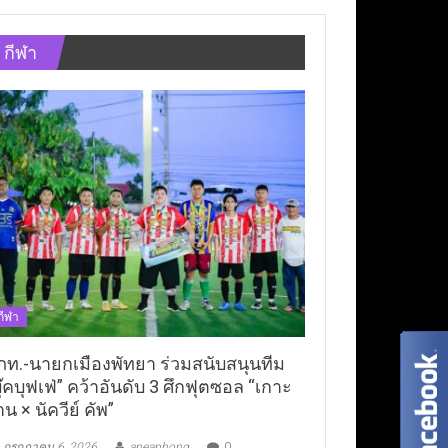
กีฬา
กีฬา
ภท.-นายกเมืองพัทยา ร่วมสนับสนุนทีม
ุ๊คบุฟเฟ่” คว้าอันดับ 3 ศึกฟุตซอล “เกาะ
าน × นัควีย์ คัพ”
กรกฎาคม 6, 2026
aneaphong
0