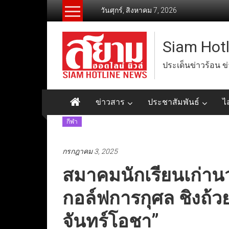
Skip
วันศุกร์, สิงหาคม 7, 2026
to
content
Siam Hot
ประเด็นข่าวร้อน ข
ข่าวสาร
ประชาสัมพันธ์
ไ
กีฬา
กรกฎาคม 3, 2025
สมาคมนักเรียนเก่าน
กอล์ฟการกุศล ชิงถ้วย
จันทร์โอชา”