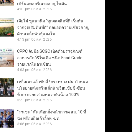
เบิร์นแคลอรีเผาผลาญไขมัน
4:31 pm
06 ส.ค. 2026
เจียไต๋ ชูแนวคิด “ทุกผลผลิตที่ดี เริ่มต้น
จากจุดเริ่มต้นที่ดี” ต่อยอดความเชี่ยวชาญ
ด้านเมล็ดพันธุ์แตงโม
4:13 pm
06 ส.ค. 2026
CPPC จับมือ SCGC เปิดตัวบรรจุภัณฑ์
อาหารสัตว์รีไซเคิล ชนิด Food Grade
รายแรกในอาเซียน
4:03 pm
06 ส.ค. 2026
เหยื่อเมาแล้วขับจี้ ! กระทรวง ศธ. กำหนด
นโยบายส่งเสริมเด็กนักเรียนขับขี่-ซ้อน
ท้ายรถจยย.สวมหมวกกันน็อค 100%
3:21 pm
06 ส.ค. 2026
“ราเชน” ลั่นเลือกตั้งหน้ากวาด สส. 10 ที่
นั่ง พร้อมยึดเก้าอี้กห.-มท.
3:06 pm
06 ส.ค. 2026