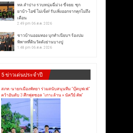
ทล.ลำปาง รวบหนุ่มฉี่ม่วง ขี่จยย. ซุก
ยาบ้า-ไอซ์ ไม่เข็ด! รับเพิ่งออกจากคุกไม่ถึง
เดือน
2:49 pm
06 ส.ค. 2026
ชาวบ้านออมทอง บุกทำเนียบฯ ร้องปม
พิพาทที่ดินวัดดังย่านบางปู
1:48 pm
06 ส.ค. 2026
5 ข่าวเด่นประจำปี
สภท.-นายกเมืองพัทยา ร่วมสนับสนุนทีม “บุ๊คบุฟเฟ่”
คว้าอันดับ 3 ศึกฟุตซอล “เกาะล้าน × นัควีย์ คัพ”