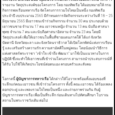
รายงาน วัตถุประสงค์ของโครงการ โดย กองทัพเรือ ได้มอบหมายให้ กรม
กิจการพลเรือนทหารเรือ จัดโครงการรวมใจไทยเป็นหนึ่ง กองทัพเรือ
ประจำปี งบประมาณ 2565 มีกำหนดการจัดกิจกรรมระหว่างวันที่ 18 – 25
มิถุนายน 2565 มีเยาวชนเข้าร่วมกิจกรรม จำนวน 30 คน ประกอบด้วย
เยาวชนชาย จำนวน 17 คน เยาวชนหญิง จำนวน 13 คน นับถือ ศาสนา
พุทธ จำนวน 7 คน และนับถือศาสนาอิสลาม จำนวน 23 คน โดยมี
วัตถุประสงค์ เพื่อให้เยาวชนในพื้นที่ชายแดนภาคใต้ ได้แก่ จังหวัด
ปัตตานี จังหวัดยะลา และจังหวัดนราธิวาส ได้เปิดโลกทัศน์แห่งการเรียน
รู้ และเสริมสร้างความรัก ความสามัคคีในหมู่คณะ โดยน้อมนำวิธีการ
แห่งศาสตร์พระราชา “เข้าใจ เข้าถึง พัฒนา” มาใช้เป็นแนวทางในการ
ปฏิบัติ ซึ่งจะทำให้เยาวชนที่เข้าร่วมโครงการ สามารถนำประสบการณ์ที่
ได้รับ ไปใช้ให้เกิดประโยชน์ต่อตนเอง ครอบครัวและสังคม
โอกาสนี้
ผู้บัญชาการทหารเรือ
ได้กล่าวให้โอวาท พร้อมทั้งมอบของที่
ระลึกแก่คณะเยาวชน ที่เข้าร่วมโครงการ ทั้งนี้ คณะเยาวชน ได้ร้องเพลง
ดอกประดู่ และเพลงรวมใจไทยเป็นหนึ่ง และถ่ายภาพร่วมกัน กับผู้
บัญชาการทหารเรือ เพื่อเป็นที่ระลึก ก่อนเดินทางไปทัศนศึกษา โบราณ
สถานในพระราชวังเดิม ต่อไป