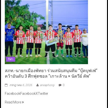
กีฬา
สภท.-นายกเมืองพัทยา ร่วมสนับสนุนทีม “บุ๊คบุฟเฟ่”
คว้าอันดับ 3 ศึกฟุตซอล “เกาะล้าน × นัควีย์ คัพ”
กรกฎาคม 6, 2026
aneaphong
0
FacebookFacebookXTwitter
Read More