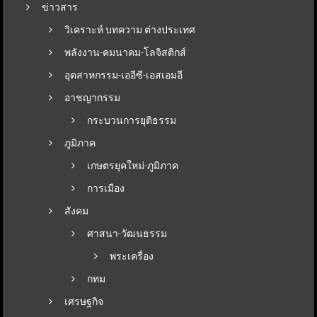
ข่าวสาร
วิเคราะห์ บทความ ต่างประเทศ
พลังงาน-คมนาคม-โลจิสติกส์
อุตสาหกรรม-เออีซี-เอสเอมอี
อาชญากรรม
กระบวนการยุติธรรม
ภูมิภาค
เกษตรยุคใหม่-ภูมิภาค
การเมือง
สังคม
ศาสนา-วัฒนธรรม
พระเครื่อง
กทม
เศรษฐกิจ