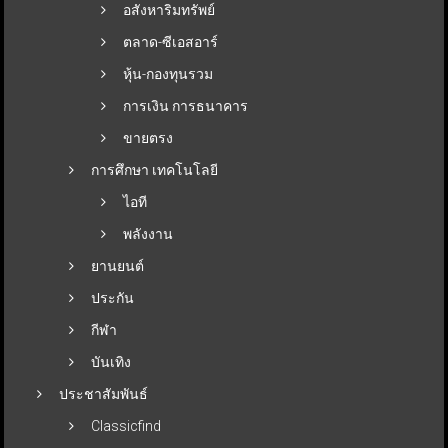
อสังหาริมทรัพย์
ตลาด-ซีเอสอาร์
หุ้น-กองทุนรวม
การเงิน การธนาคาร
ขายตรง
การศึกษา เทคโนโลยี
ไอที
พลังงาน
ยานยนต์
ประกัน
กีฬา
บันเทิง
ประชาสัมพันธ์
Classicfind