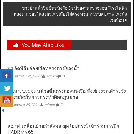
ชาวบ้านน้ำรึม ยื่นหนังสือ 3 หน่วยงานตรวจสอบ “โรงไฟฟ้า
พลังงานขยะ” หลังตัวเลขเสียงไม่ตรง หวั่นกระทบสุขภาพและสิ่ง
แวดล้อม
You May Also Like
ทร.จัดพิธีปล่อยเรือหลวงตาชัยลงน้ำ
มกราคม 25, 2023
admin
0
ผบ.ทร. ประชุมหน่วยขึ้นตรงกองทัพเรือ สั่งเข้มงวดเฝ้าระวัง
และสกัดกั้นการกระทำผิดกฎหมาย
ตุลาคม 25, 2021
admin
0
สอ.รฝ. เคลื่อนย้ายกำลังพล-ยุทโธปกรณ์ เข้าร่วมการฝึก
HADR ทร.65