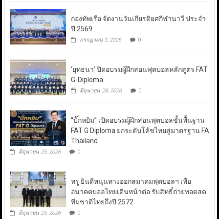
กองทัพเรือ จัดงานวันเกียรติยศกีฬานาวี ประจำ
ปี 2569
กรกฎาคม 3, 2026
0
‘ยุทธนา’ ปิดอบรมผู้ฝึกสอนฟุตบอลหลักสูตร FAT
G-Diploma
มิถุนายน 28, 2026
0
“บิ๊กหยิม” เปิดอบรมผู้ฝึกสอนฟุตบอลขั้นพื้นฐาน
FAT G Diploma ยกระดับโค้ชไทยสู่มาตรฐาน FA
Thailand
มิถุนายน 25, 2026
0
ทรู ยินดีหนุนทางออกสมาคมฟุตบอลฯ เพื่อ
อนาคตบอลไทยเดินหน้าต่อ รับสิทธิ์ถ่ายทอดสด
ทีมชาติไทยถึงปี 2572
มิถุนายน 25, 2026
0