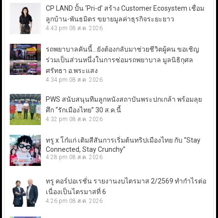
CP LAND ปั้น ‘Pri-d’ สร้าง Customer Ecosystem เชื่อม
ลูกบ้าน-พันธมิตร ขยายมูลค่าธุรกิจระยะยาว
4:43 pm
08 ส.ค. 2026
รถพยาบาลคันนี้…ยังต้องกลับมาช่วยชีวิตผู้คน ขอเชิญ
ร่วมเป็นส่วนหนึ่งในการซ่อมรถพยาบาล มูลนิธิกุศล
ศรัทธา อ.พระแสง
4:34 pm
08 ส.ค. 2026
PWS สนับสนุนทีมลูกหนังสถาบันพระปกเกล้า พร้อมลุย
ศึก “รักเมืองไทย” 30 ส.ค.นี้
4:32 pm
08 ส.ค. 2026
ทรู x โก๋แก่ เติมสีสันการเริ่มต้นทริปเมืองไทย กับ “Stay
Connected, Stay Crunchy”
4:28 pm
08 ส.ค. 2026
ทรู คอร์ปอเรชั่น รายงานงบไตรมาส 2/2569 ทำกำไรต่อ
เนื่องเป็นไตรมาสที่ 6
4:26 pm
08 ส.ค. 2026