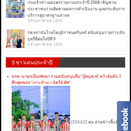
กรมเจ้าท่า เผยแพร่รายงานประจำปี 2568 เชิญชวน
ประชาชนร่วมติดตามผลการดำเนินงาน มุ่งยกระดับการ
บริการสู่มาตรฐานสากล
3:45 pm
08 ส.ค. 2026
รพ.สถาบันโรคไตภูมิราชนครินทร์ สนับสนุนรายการเลิก
บุหรี่ดีต่อใจปีที่ 9
3:41 pm
08 ส.ค. 2026
5 ข่าวเด่นประจำปี
สภท.-นายกเมืองพัทยา ร่วมสนับสนุนทีม “บุ๊คบุฟเฟ่” คว้าอันดับ 3
ศึกฟุตซอล “เกาะล้าน × นัควีย์ คัพ”
(559,622 คน อ่านข่าวนี้แล้ว)