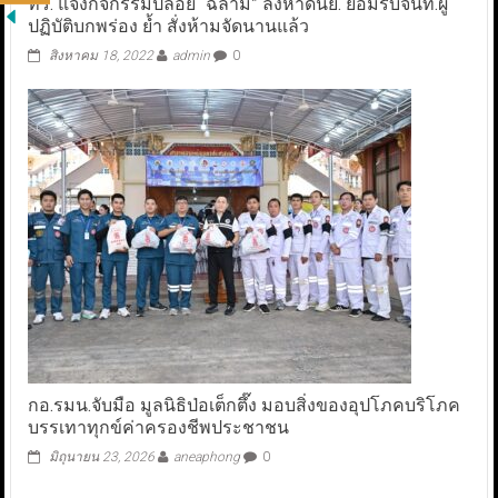
ทร. แจงกิจกรรมปล่อย “ฉลาม” ลงหาดนย. ยอมรับจนท.ผู้
ปฏิบัติบกพร่อง ย้ำ สั่งห้ามจัดนานแล้ว
สิงหาคม 18, 2022
admin
0
กอ.รมน.จับมือ มูลนิธิป่อเต็กตึ๊ง มอบสิ่งของอุปโภคบริโภค
บรรเทาทุกข์ค่าครองชีพประชาชน
มิถุนายน 23, 2026
aneaphong
0