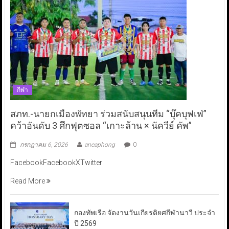
กีฬา
สภท.-นายกเมืองพัทยา ร่วมสนับสนุนทีม “บุ๊คบุฟเฟ่”
คว้าอันดับ 3 ศึกฟุตซอล “เกาะล้าน × นัควีย์ คัพ”
กรกฎาคม 6, 2026
aneaphong
0
FacebookFacebookXTwitter
Read More
กองทัพเรือ จัดงานวันเกียรติยศกีฬานาวี ประจำ
ปี 2569