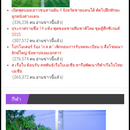
เปิดฟุตบอลเยาวชนสานฝัน 4 จังหวัดชายแดนใต้ คัดไปฝึกทักษะ
ลูกหนังต่างแดน
(336,236 คน อ่านข่าวนี้แล้ว)
ประกาศรายชื่อ 14 แข้ง ฟุตซอลชายทีมชาติไทย ชุดสู้ศึกซีเกมส์
2025
(307,512 คน อ่านข่าวนี้แล้ว)
โปรโมเตอร์ ร้อง “ก.ล.ต.” เพิกถอนการรับจดทะเบียน บ.สื่อโฆษณา
ยักษ์ใหญ่ ข้อหาปลอมเอกสาร
(276,574 คน อ่านข่าวนี้แล้ว)
ส.เรือใบ ต้อนรับ สหพันธ์เรือใบเอเชีย หารือพัฒนากีฬาเรือใบไทย-
เอเชีย
(265,372 คน อ่านข่าวนี้แล้ว)
กีฬา