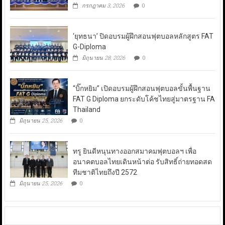
กรกฎาคม 3, 2026
0
‘ยุทธนา’ ปิดอบรมผู้ฝึกสอนฟุตบอลหลักสูตร FAT
G-Diploma
มิถุนายน 28, 2026
0
“บิ๊กหยิม” เปิดอบรมผู้ฝึกสอนฟุตบอลขั้นพื้นฐาน
FAT G Diploma ยกระดับโค้ชไทยสู่มาตรฐาน FA
Thailand
มิถุนายน 25, 2026
0
ทรู ยินดีหนุนทางออกสมาคมฟุตบอลฯ เพื่อ
อนาคตบอลไทยเดินหน้าต่อ รับสิทธิ์ถ่ายทอดสด
ทีมชาติไทยถึงปี 2572
มิถุนายน 25, 2026
0