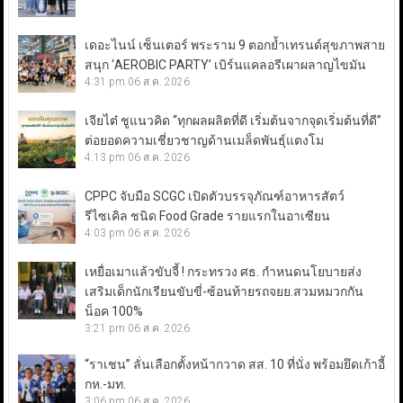
เดอะไนน์ เซ็นเตอร์ พระราม 9 ตอกย้ำเทรนด์สุขภาพสาย
สนุก ‘AEROBIC PARTY’ เบิร์นแคลอรีเผาผลาญไขมัน
4:31 pm
06 ส.ค. 2026
เจียไต๋ ชูแนวคิด “ทุกผลผลิตที่ดี เริ่มต้นจากจุดเริ่มต้นที่ดี”
ต่อยอดความเชี่ยวชาญด้านเมล็ดพันธุ์แตงโม
4:13 pm
06 ส.ค. 2026
CPPC จับมือ SCGC เปิดตัวบรรจุภัณฑ์อาหารสัตว์
รีไซเคิล ชนิด Food Grade รายแรกในอาเซียน
4:03 pm
06 ส.ค. 2026
เหยื่อเมาแล้วขับจี้ ! กระทรวง ศธ. กำหนดนโยบายส่ง
เสริมเด็กนักเรียนขับขี่-ซ้อนท้ายรถจยย.สวมหมวกกัน
น็อค 100%
3:21 pm
06 ส.ค. 2026
“ราเชน” ลั่นเลือกตั้งหน้ากวาด สส. 10 ที่นั่ง พร้อมยึดเก้าอี้
กห.-มท.
3:06 pm
06 ส.ค. 2026