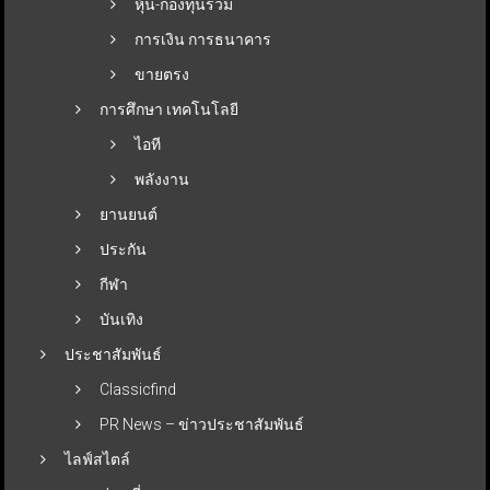
หุ้น-กองทุนรวม
การเงิน การธนาคาร
ขายตรง
การศึกษา เทคโนโลยี
ไอที
พลังงาน
ยานยนต์
ประกัน
กีฬา
บันเทิง
ประชาสัมพันธ์
Classicfind
PR News – ข่าวประชาสัมพันธ์
ไลฟ์สไตล์