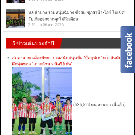
ทล.ลำปาง รวบหนุ่มฉี่ม่วง ขี่จยย. ซุกยาบ้า-ไอซ์ ไม่เข็ด!
รับเพิ่งออกจากคุกไม่ถึงเดือน
2:49 pm
06 ส.ค. 2026
5 ข่าวเด่นประจำปี
สภท.-นายกเมืองพัทยา ร่วมสนับสนุนทีม “บุ๊คบุฟเฟ่” คว้าอันดับ 3
ศึกฟุตซอล “เกาะล้าน × นัควีย์ คัพ”
(536,523 คน อ่านข่าวนี้แล้ว)