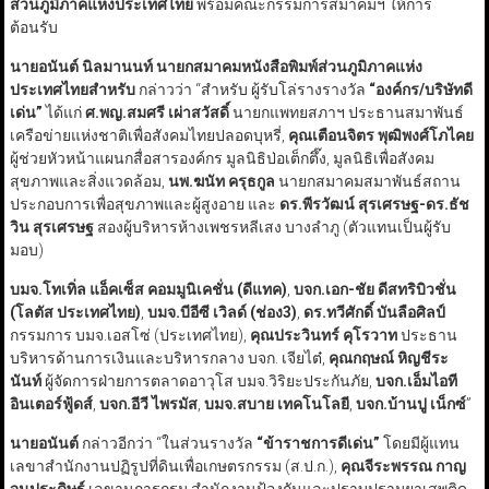
ส่วนภูมิภาคแห่งประเทศไทย
พร้อมคณะกรรมการสมาคมฯ ให้การ
ต้อนรับ
นายอนันต์ นิลมานนท์ นายกสมาคมหนังสือพิมพ์ส่วนภูมิภาคแห่ง
ประเทศไทยสำหรับ
กล่าวว่า “สำหรับ ผู้รับโล่รางรางวัล
“องค์กร/บริษัทดี
เด่น”
ได้แก่
ศ.พญ.สมศรี เผ่าสวัสดิ์
นายกแพทยสภาฯ ประธานสมาพันธ์
เครือข่ายแห่งชาติเพื่อสังคมไทยปลอดบุหรี่,
คุณเตือนจิตร พุฒิพงศ์โภไคย
ผู้ช่วยหัวหน้าแผนกสื่อสารองค์กร มูลนิธิป่อเต็กตึ๊ง, มูลนิธิเพื่อสังคม
สุขภาพและสิ่งแวดล้อม,
นพ.ฆนัท ครุธกูล
นายกสมาคมสมาพันธ์สถาน
ประกอบการเพื่อสุขภาพและผู้สูงอาย และ
ดร.พีรวัฒน์ สุรเศรษฐ-ดร.ธัช
วิน สุรเศรษฐ
สองผู้บริหารห้างเพชรหลีเสง บางลำภู (ตัวแทนเป็นผู้รับ
มอบ)
บมจ.โทเทิ่ล แอ็คเซ็ส คอมมูนิเคชั่น (ดีแทค)
,
บจก.เอก-ชัย ดีสทริบิวชั่น
(โลตัส ประเทศไทย)
,
บมจ.บีอีซี เวิลด์ (ช่อง3)
,
ดร.ทวีศักดิ์ บันลือศิลป์
กรรมการ บมจ.เอสโซ่ (ประเทศไทย),
คุณประวินทร์ คุโรวาท
ประธาน
บริหารด้านการเงินและบริหารกลาง บจก. เจียไต๋,
คุณกฤษณ์ หิญชีระ
นันท์
ผู้จัดการฝ่ายการตลาดอาวุโส บมจ.วิริยะประกันภัย,
บจก.เอ็มไอที
อินเตอร์ฟู้ดส์
,
บจก.อีวี ไพรมัส
,
บมจ.สบาย เทคโนโลยี
,
บจก.บ้านปู เน็กซ์
”
นายอนันต์
กล่าวอีกว่า “ในส่วนรางวัล
“ข้าราชการดีเด่น”
โดยมีผู้แทน
เลขาสำนักงานปฏิรูปที่ดินเพื่อเกษตรกรรม (ส.ป.ก.),
คุณจีระพรรณ กาญ