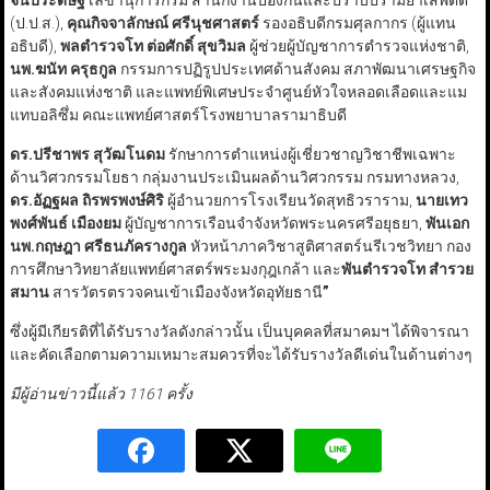
จนประดิษฐ์
เลขานุการกรม สำนักงานป้องกันและปราบปรามยาเสพติด
(ป.ป.ส.),
คุณกิจจาลักษณ์ ศรีนุชศาสตร์
รองอธิบดีกรมศุลกากร (ผู้แทน
อธิบดี),
พลตำรวจโท ต่อศักดิ์ สุขวิมล
ผู้ช่วยผู้บัญชาการตำรวจแห่งชาติ,
นพ.ฆนัท ครุธกูล
กรรมการปฏิรูปประเทศด้านสังคม สภาพัฒนาเศรษฐกิจ
และสังคมแห่งชาติ และแพทย์พิเศษประจำศูนย์หัวใจหลอดเลือดและแม
แทบอลิซึ่ม คณะแพทย์ศาสตร์โรงพยาบาลรามาธิบดี
ดร.ปรีชาพร สุวัฒโนดม
รักษาการตำแหน่งผู้เชี่ยวชาญวิชาชีพเฉพาะ
ด้านวิศวกรรมโยธา กลุ่มงานประเมินผลด้านวิศวกรรม กรมทางหลวง,
ดร.อัฏฐผล ถิรพรพงษ์ศิริ
ผู้อำนวยการโรงเรียนวัดสุทธิวราราม,
นายเทว
พงศ์พันธ์ เมืองยม
ผู้บัญชาการเรือนจำจังหวัดพระนครศรีอยุธยา,
พันเอก
นพ.กฤษฎา ศรีธนภัครางกูล
หัวหน้าภาควิชาสูติศาสตร์นรีเวชวิทยา กอง
การศึกษาวิทยาลัยแพทย์ศาสตร์พระมงกุฎเกล้า และ
พันตำรวจโท สำรวย
สมาน
สารวัตรตรวจคนเข้าเมืองจังหวัดอุทัยธานี
”
ซึ่งผู้มีเกียรติที่ได้รับรางวัลดังกล่าวนั้น เป็นบุคคลที่สมาคมฯ ได้พิจารณา
และคัดเลือกตามความเหมาะสมควรที่จะได้รับรางวัลดีเด่นในด้านต่างๆ
มีผู้อ่านข่าวนี้แล้ว 1161 ครั้ง