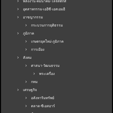
พลังงาน-คมนาคม-โลจิสติกส์
อุตสาหกรรม-เออีซี-เอสเอมอี
อาชญากรรม
กระบวนการยุติธรรม
ภูมิภาค
เกษตรยุคใหม่-ภูมิภาค
การเมือง
สังคม
ศาสนา-วัฒนธรรม
พระเครื่อง
กทม
เศรษฐกิจ
อสังหาริมทรัพย์
ตลาด-ซีเอสอาร์