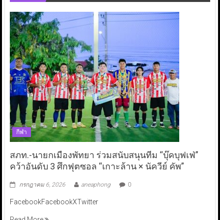
กีฬา
สภท.-นายกเมืองพัทยา ร่วมสนับสนุนทีม “บุ๊คบุฟเฟ่”
คว้าอันดับ 3 ศึกฟุตซอล “เกาะล้าน × นัควีย์ คัพ”
กรกฎาคม 6, 2026
aneaphong
0
FacebookFacebookXTwitter
Read More