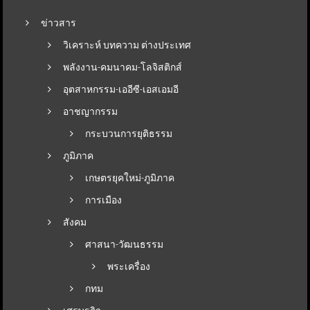
ข่าวสาร
วิเคราะห์ บทความ ต่างประเทศ
พลังงาน-คมนาคม-โลจิสติกส์
อุตสาหกรรม-เออีซี-เอสเอมอี
อาชญากรรม
กระบวนการยุติธรรม
ภูมิภาค
เกษตรยุคใหม่-ภูมิภาค
การเมือง
สังคม
ศาสนา-วัฒนธรรม
พระเครื่อง
กทม