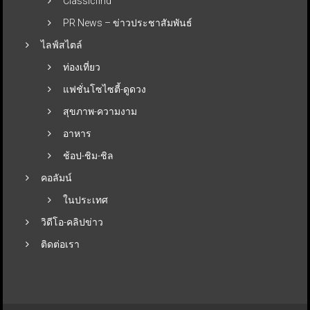
Classicfind
PR News – ข่าวประชาสัมพันธ์
ไลฟ์สไตล์
ท่องเที่ยว
แฟชั่นโซไซตี้-ดูดวง
สุขภาพ-ความงาม
อาหาร
ช้อป-ชิม-ชิล
คอลัมน์
ในประเทศ
วิดีโอ-คลิปข่าว
ติดต่อเรา