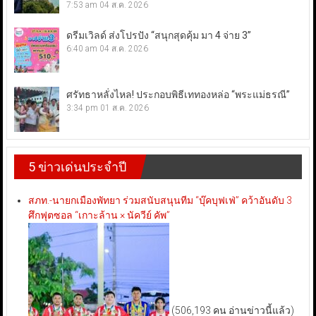
7:53 am
04 ส.ค. 2026
ดรีมเวิลด์ ส่งโปรปัง “สนุกสุดคุ้ม มา 4 จ่าย 3”
6:40 am
04 ส.ค. 2026
ศรัทธาหลั่งไหล! ประกอบพิธีเททองหล่อ “พระแม่ธรณี”
3:34 pm
01 ส.ค. 2026
5 ข่าวเด่นประจำปี
สภท.-นายกเมืองพัทยา ร่วมสนับสนุนทีม “บุ๊คบุฟเฟ่” คว้าอันดับ 3
ศึกฟุตซอล “เกาะล้าน × นัควีย์ คัพ”
(506,193 คน อ่านข่าวนี้แล้ว)