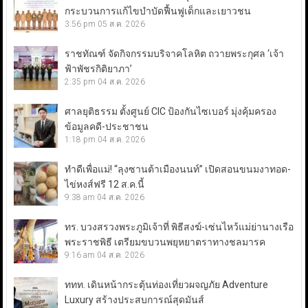
กระบวนการแก้ไขบำบัดฟื้นฟูเด็กและเยาวชน
3:56 pm
05 ส.ค. 2026
ราชทัณฑ์ จัดกิจกรรมบริจาคโลหิต ถวายพระกุศล ‘เจ้า
ฟ้าพัชรกิติยาภา’
2:35 pm
04 ส.ค. 2026
ศาลยุติธรรม ตั้งศูนย์ CIC ป้องกันไซเบอร์ มุ่งคุ้มครอง
ข้อมูลคดี-ประชาชน
1:18 pm
04 ส.ค. 2026
ทำดีเพื่อแม่! “ลุงซานต้าเมืองนนท์” เปิดสอนขนมงาทอด-
ไข่หงส์ฟรี 12 ส.ค.นี้
9:38 am
04 ส.ค. 2026
ทร. บวงสรวงพระภูมิเจ้าที่ พิธีสงฆ์-เซ่นไหว้แม่ย่านางเรือ
พระราชพิธี เตรียมขบวนพยุหยาตราทางชลมารค
9:16 am
04 ส.ค. 2026
ททท. เดินหน้ากระตุ้นท่องเที่ยวผจญภัย Adventure
Luxury สร้างประสบการณ์สุดมันส์