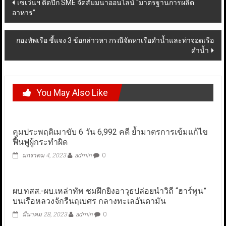
Post
เซเว่นฯ ติดปีก SME จัดสัมมนาออนไลน์ “มาตรฐานการผลิต
อาหาร”
navigation
กองทัพเรือ ชี้แจง 3 ข้อกล่าวหา กรณีจัดหาเรือดำน้ำและท่าจอดเรือ
ดำน้ำ
You May Also Like
คุมประพฤติเมาขับ 6 วัน 6,992 คดี ย้ำมาตรการเข้มแก้ไข
ฟื้นฟูผู้กระทำผิด
มกราคม 4, 2023
admin
0
ผบ.ทสส.-ผบ.เหล่าทัพ ชมฝึกยิงอาวุธปล่อยนำวิถี “ฮาร์พูน”
บนเรือหลวงจักรีนฤเบศร กลางทะเลอันดามัน
มีนาคม 28, 2023
admin
0