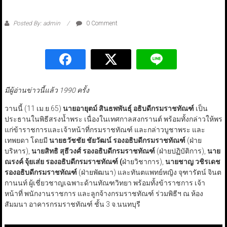
Posted By: admin
0 Comment
มีผู้อ่านข่าวนี้แล้ว 1990 ครั้ง
วานนี้ (11 เม.ย.65)
นายอายุตม์ สินธพพันธุ์ อธิบดีกรมราชทัณฑ์
เป็น
ประธานในพิธีสรงน้ำพระ เนื่องในเทศกาลสงกรานต์ พร้อมทั้งกล่าวให้พร
แก่ข้าราชการและเจ้าหน้าที่กรมราชทัณฑ์ และกล่าวบูชาพระ และ
เทพยดา โดยมี
นายธวัชชัย ชัยวัฒน์ รองอธิบดีกรมราชทัณฑ์
(ฝ่าย
บริหาร),
นายสิทธิ สุธีวงศ์ รองอธิบดีกรมราชทัณฑ์
(ฝ่ายปฏิบัติการ),
นาย
ณรงค์ จุ้ยเส่ย รองอธิบดีกรมราชทัณฑ์ (
ฝ่ายวิชาการ),
นายชาญ วชิรเดช
รองอธิบดีกรมราชทัณฑ์
(ฝ่ายพัฒนา) และทันตแพทย์หญิง จุฑารัตน์ จินต
กานนท์ ผู้เชี่ยวชาญเฉพาะด้านทัณฑวิทยา พร้อมทั้งข้าราชการ เจ้า
หน้าที่ พนักงานราชการ และลูกจ้างกรมราชทัณฑ์ ร่วมพิธีฯ ณ ห้อง
สัมมนา อาคารกรมราชทัณฑ์ ชั้น 3 จ.นนทบุรี