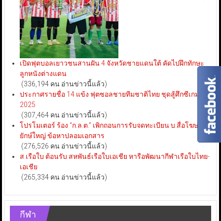
เปิดฟุตบอลเยาวชนสานฝัน 4 จังหวัดชายแดนใต้ คัดไปฝึกทักษะ
ลูกหนังต่างแดน
(336,194 คน อ่านข่าวนี้แล้ว)
ประกาศรายชื่อ 14 แข้ง ฟุตซอลชายทีมชาติไทย ชุดสู้ศึกซีเกมส์
2025
(307,464 คน อ่านข่าวนี้แล้ว)
โปรโมเตอร์ ร้อง “ก.ล.ต.” เพิกถอนการรับจดทะเบียน บ.สื่อโฆษณา
ยักษ์ใหญ่ ข้อหาปลอมเอกสาร
(276,526 คน อ่านข่าวนี้แล้ว)
ส.เรือใบ ต้อนรับ สหพันธ์เรือใบเอเชีย หารือพัฒนากีฬาเรือใบไทย-
เอเชีย
(265,334 คน อ่านข่าวนี้แล้ว)
กีฬา