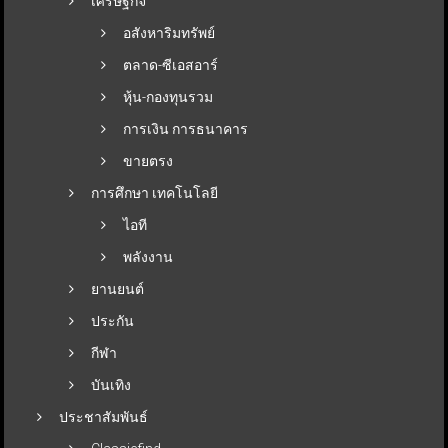
เศรษฐกิจ
อสังหาริมทรัพย์
ตลาด-ซีเอสอาร์
หุ้น-กองทุนรวม
การเงิน การธนาคาร
ขายตรง
การศึกษา เทคโนโลยี
ไอที
พลังงาน
ยานยนต์
ประกัน
กีฬา
บันเทิง
ประชาสัมพันธ์