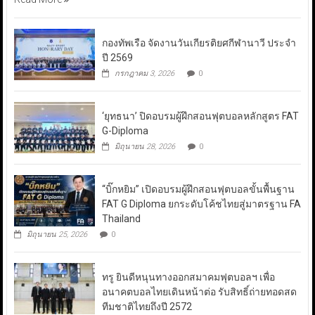
กองทัพเรือ จัดงานวันเกียรติยศกีฬานาวี ประจำ
ปี 2569
กรกฎาคม 3, 2026
0
‘ยุทธนา’ ปิดอบรมผู้ฝึกสอนฟุตบอลหลักสูตร FAT
G-Diploma
มิถุนายน 28, 2026
0
“บิ๊กหยิม” เปิดอบรมผู้ฝึกสอนฟุตบอลขั้นพื้นฐาน
FAT G Diploma ยกระดับโค้ชไทยสู่มาตรฐาน FA
Thailand
มิถุนายน 25, 2026
0
ทรู ยินดีหนุนทางออกสมาคมฟุตบอลฯ เพื่อ
อนาคตบอลไทยเดินหน้าต่อ รับสิทธิ์ถ่ายทอดสด
ทีมชาติไทยถึงปี 2572