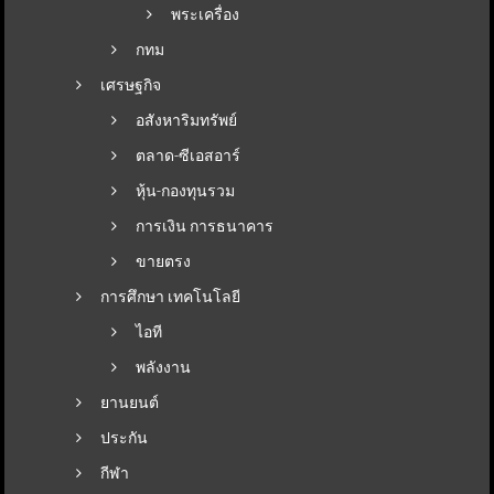
พระเครื่อง
กทม
เศรษฐกิจ
อสังหาริมทรัพย์
ตลาด-ซีเอสอาร์
หุ้น-กองทุนรวม
การเงิน การธนาคาร
ขายตรง
การศึกษา เทคโนโลยี
ไอที
พลังงาน
ยานยนต์
ประกัน
กีฬา