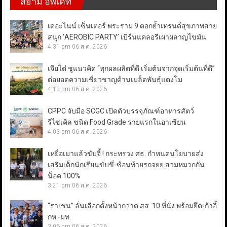
สยาม อัพเดท
เดอะไนน์ เซ็นเตอร์ พระราม 9 ตอกย้ำเทรนด์สุขภาพสาย
สนุก ‘AEROBIC PARTY’ เบิร์นแคลอรีเผาผลาญไขมัน
4:31 pm
06 ส.ค. 2026
เจียไต๋ ชูแนวคิด “ทุกผลผลิตที่ดี เริ่มต้นจากจุดเริ่มต้นที่ดี”
ต่อยอดความเชี่ยวชาญด้านเมล็ดพันธุ์แตงโม
4:13 pm
06 ส.ค. 2026
CPPC จับมือ SCGC เปิดตัวบรรจุภัณฑ์อาหารสัตว์
รีไซเคิล ชนิด Food Grade รายแรกในอาเซียน
4:03 pm
06 ส.ค. 2026
เหยื่อเมาแล้วขับจี้ ! กระทรวง ศธ. กำหนดนโยบายส่ง
เสริมเด็กนักเรียนขับขี่-ซ้อนท้ายรถจยย.สวมหมวกกัน
น็อค 100%
3:21 pm
06 ส.ค. 2026
“ราเชน” ลั่นเลือกตั้งหน้ากวาด สส. 10 ที่นั่ง พร้อมยึดเก้าอี้
กห.-มท.
3:06 pm
06 ส.ค. 2026