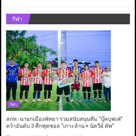
กีฬา
กีฬา
สภท.-นายกเมืองพัทยา ร่วมสนับสนุนทีม “บุ๊คบุฟเฟ่”
คว้าอันดับ 3 ศึกฟุตซอล “เกาะล้าน × นัควีย์ คัพ”