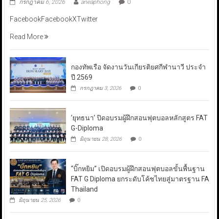
กรกฎาคม 6, 2026
aneaphong
0
FacebookFacebookXTwitter
Read More
กองทัพเรือ จัดงานวันเกียรติยศกีฬานาวี ประจำ
ปี 2569
กรกฎาคม 3, 2026
0
‘ยุทธนา’ ปิดอบรมผู้ฝึกสอนฟุตบอลหลักสูตร FAT
G-Diploma
มิถุนายน 28, 2026
0
“บิ๊กหยิม” เปิดอบรมผู้ฝึกสอนฟุตบอลขั้นพื้นฐาน
FAT G Diploma ยกระดับโค้ชไทยสู่มาตรฐาน FA
Thailand
มิถุนายน 25, 2026
0