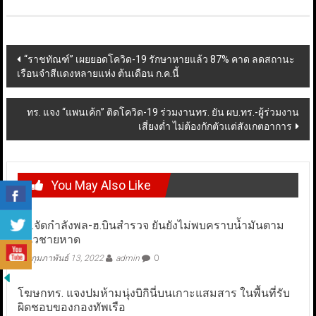
Post
“ราชทัณฑ์” เผยยอดโควิด-19 รักษาหายแล้ว 87% คาด ลดสถานะ
เรือนจำสีแดงหลายแห่ง ต้นเดือน ก.ค.นี้
navigation
ทร. แจง “แพนเค้ก” ติดโควิด-19 ร่วมงานทร. ยัน ผบ.ทร.-ผู้ร่วมงาน
เสี่ยงต่ำ ไม่ต้องกักตัวแต่สังเกตอาการ
You May Also Like
ทร.จัดกำลังพล-ฮ.บินสำรวจ ยันยังไม่พบคราบน้ำมันตาม
แนวชายหาด
กุมภาพันธ์ 13, 2022
admin
0
โฆษกทร. แจงปมห้ามนุ่งบิกินี่บนเกาะแสมสาร ในพื้นที่รับ
ผิดชอบของกองทัพเรือ