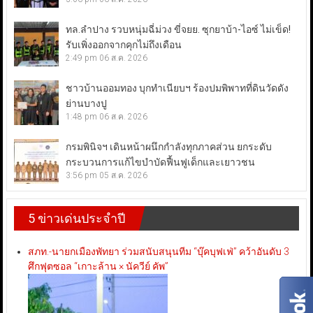
ทล.ลำปาง รวบหนุ่มฉี่ม่วง ขี่จยย. ซุกยาบ้า-ไอซ์ ไม่เข็ด!
รับเพิ่งออกจากคุกไม่ถึงเดือน
2:49 pm
06 ส.ค. 2026
ชาวบ้านออมทอง บุกทำเนียบฯ ร้องปมพิพาทที่ดินวัดดัง
ย่านบางปู
1:48 pm
06 ส.ค. 2026
กรมพินิจฯ เดินหน้าผนึกกำลังทุกภาคส่วน ยกระดับ
กระบวนการแก้ไขบำบัดฟื้นฟูเด็กและเยาวชน
3:56 pm
05 ส.ค. 2026
5 ข่าวเด่นประจำปี
สภท.-นายกเมืองพัทยา ร่วมสนับสนุนทีม “บุ๊คบุฟเฟ่” คว้าอันดับ 3
ศึกฟุตซอล “เกาะล้าน × นัควีย์ คัพ”