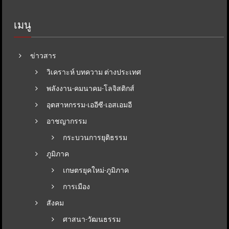
เมนู
ข่าวสาร
วิเคราะห์ บทความ ต่างประเทศ
พลังงาน-คมนาคม-โลจิสติกส์
อุตสาหกรรม-เออีซี-เอสเอมอี
อาชญากรรม
กระบวนการยุติธรรม
ภูมิภาค
เกษตรยุคใหม่-ภูมิภาค
การเมือง
สังคม
ศาสนา-วัฒนธรรม