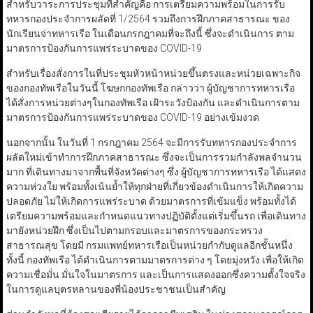
สำหรับวาระการประชุมที่สำคัญคือ การเตรียมความพร้อมในการรับ
ทหารกองประจำการผลัดที่ 1/2564 รวมถึงการฝึกภาคสาธารณะ ของ
นักเรียนจ่าทหารเรือ ในเดือนกรกฎาคมที่จะถึงนี้ ซึ่งจะดำเนินการ ตาม
มาตรการป้องกันการแพร่ระบาดของ COVID-19
สำหรับเรื่องสั่งการในที่ประชุมหัวหน้าหน่วยขึ้นตรงและหน่วยเฉพาะกิจ
ของกองทัพเรือในวันนี้ โฆษกกองทัพเรือ กล่าวว่า ผู้บัญชาการทหารเรือ
ได้สั่งการหน่วยต่างๆในกองทัพเรือ เฝ้าระวังป้องกัน และดำเนินการตาม
มาตรการป้องกันการแพร่ระบาดของ COVID-19 อย่างเข้มงวด
นอกจากนั้น ในวันที่ 1 กรกฎาคม 2564 จะมีการรับทหารกองประจำการ
ผลัดใหม่เข้าทำการฝึกภาคสาธารณะ ซึ่งจะเป็นการรวมกำลังพลจำนวน
มาก ที่เดินทางมาจากพื้นที่จังหวัดต่างๆ ซึ่ง ผู้บัญชาการทหารเรือ ได้แสดง
ความห่วงใย พร้อมทั้งเน้นย้ำให้ทุกฝ่ายที่เกี่ยวข้องดำเนินการให้เกิดความ
ปลอดภัย ไม่ให้เกิดการแพร่ระบาด ด้วยมาตรการที่เข้มแข็ง พร้อมทั้งได้
เตรียมความพร้อมและกำหนดแนวทางปฏิบัติตั้งแต่เริ่มขึ้นรถ เพื่อเดินทาง
มายังหน่วยฝึก ซึ่งเป็นไปตามกรอบและมาตรการของกระทรวง
สาธารณสุข โดยมี กรมแพทย์ทหารเรือเป็นหน่วยกำกับดูแลอีกชั้นหนึ่ง
ทั้งนี้ กองทัพเรือ ได้ดำเนินการตามมาตรการต่าง ๆ โดยมุ่งหวัง เพื่อให้เกิด
ความเชื่อมั่น มั่นใจในมาตรการ และเป็นการแสดงออกซึ่งความตั้งใจจริง
ในการดูแลบุตรหลานของพี่น้องประชาชนเป็นสำคัญ