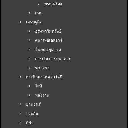
พระเครื่อง
กทม
เศรษฐกิจ
อสังหาริมทรัพย์
ตลาด-ซีเอสอาร์
หุ้น-กองทุนรวม
การเงิน การธนาคาร
ขายตรง
การศึกษา เทคโนโลยี
ไอที
พลังงาน
ยานยนต์
ประกัน
กีฬา