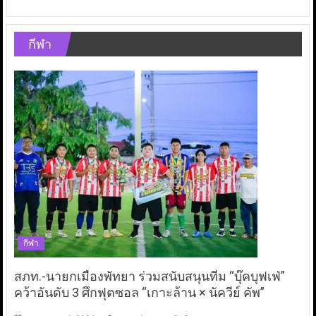
กีฬา
กีฬา
สภท.-นายกเมืองพัทยา ร่วมสนับสนุนทีม “บุ๊คบุฟเฟ่”
คว้าอันดับ 3 ศึกฟุตซอล “เกาะล้าน × นัควีย์ คัพ”