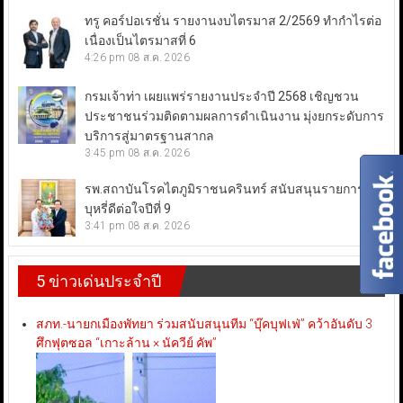
ทรู คอร์ปอเรชั่น รายงานงบไตรมาส 2/2569 ทำกำไรต่อ
เนื่องเป็นไตรมาสที่ 6
4:26 pm
08 ส.ค. 2026
กรมเจ้าท่า เผยแพร่รายงานประจำปี 2568 เชิญชวน
ประชาชนร่วมติดตามผลการดำเนินงาน มุ่งยกระดับการ
บริการสู่มาตรฐานสากล
3:45 pm
08 ส.ค. 2026
รพ.สถาบันโรคไตภูมิราชนครินทร์ สนับสนุนรายการเลิก
บุหรี่ดีต่อใจปีที่ 9
3:41 pm
08 ส.ค. 2026
5 ข่าวเด่นประจำปี
สภท.-นายกเมืองพัทยา ร่วมสนับสนุนทีม “บุ๊คบุฟเฟ่” คว้าอันดับ 3
ศึกฟุตซอล “เกาะล้าน × นัควีย์ คัพ”