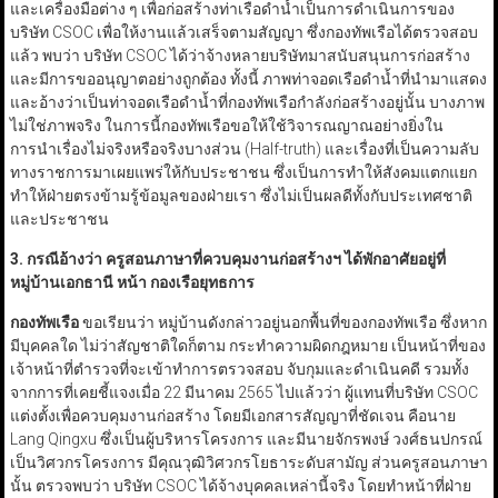
และเครื่องมือต่าง ๆ เพื่อก่อสร้างท่าเรือดำน้ำเป็นการดำเนินการของ
บริษัท CSOC เพื่อให้งานแล้วเสร็จตามสัญญา ซึ่งกองทัพเรือได้ตรวจสอบ
แล้ว พบว่า บริษัท CSOC ได้ว่าจ้างหลายบริษัทมาสนับสนุนการก่อสร้าง
และมีการขออนุญาตอย่างถูกต้อง ทั้งนี้ ภาพท่าจอดเรือดำน้ำที่นำมาแสดง
และอ้างว่าเป็นท่าจอดเรือดำน้ำที่กองทัพเรือกำลังก่อสร้างอยู่นั้น บางภาพ
ไม่ใช่ภาพจริง ในการนี้กองทัพเรือขอให้ใช้วิจารณญาณอย่างยิ่งใน
การนำเรื่องไม่จริงหรือจริงบางส่วน (Half-truth) และเรื่องที่เป็นความลับ
ทางราชการมาเผยแพร่ให้กับประชาชน ซึ่งเป็นการทำให้สังคมแตกแยก
ทำให้ฝ่ายตรงข้ามรู้ข้อมูลของฝ่ายเรา ซึ่งไม่เป็นผลดีทั้งกับประเทศชาติ
และประชาชน
3.
กรณีอ้างว่า ครูสอนภาษาที่ควบคุมงานก่อสร้างฯ ได้พักอาศัยอยู่ที่
หมู่บ้านเอกธานี หน้า กองเรือยุทธการ
กองทัพเรือ
ขอเรียนว่า หมู่บ้านดังกล่าวอยู่นอกพื้นที่ของกองทัพเรือ ซึ่งหาก
มีบุคคลใด ไม่ว่าสัญชาติใดก็ตาม กระทำความผิดกฎหมาย เป็นหน้าที่ของ
เจ้าหน้าที่ตำรวจที่จะเข้าทำการตรวจสอบ จับกุมและดำเนินคดี รวมทั้ง
จากการที่เคยชี้แจงเมื่อ 22 มีนาคม 2565 ไปแล้วว่า ผู้แทนที่บริษัท CSOC
แต่งตั้งเพื่อควบคุมงานก่อสร้าง โดยมีเอกสารสัญญาที่ชัดเจน คือนาย
Lang Qingxu ซึ่งเป็นผู้บริหารโครงการ และมีนายจักรพงษ์ วงศ์ธนปกรณ์
เป็นวิศวกรโครงการ มีคุณวุฒิวิศวกรโยธาระดับสามัญ ส่วนครูสอนภาษา
นั้น ตรวจพบว่า บริษัท CSOC ได้จ้างบุคคลเหล่านี้จริง โดยทำหน้าที่ฝ่าย