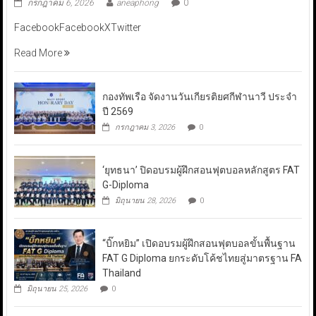
กรกฎาคม 6, 2026
aneaphong
0
FacebookFacebookXTwitter
Read More
กองทัพเรือ จัดงานวันเกียรติยศกีฬานาวี ประจำ
ปี 2569
กรกฎาคม 3, 2026
0
‘ยุทธนา’ ปิดอบรมผู้ฝึกสอนฟุตบอลหลักสูตร FAT
G-Diploma
มิถุนายน 28, 2026
0
“บิ๊กหยิม” เปิดอบรมผู้ฝึกสอนฟุตบอลขั้นพื้นฐาน
FAT G Diploma ยกระดับโค้ชไทยสู่มาตรฐาน FA
Thailand
มิถุนายน 25, 2026
0