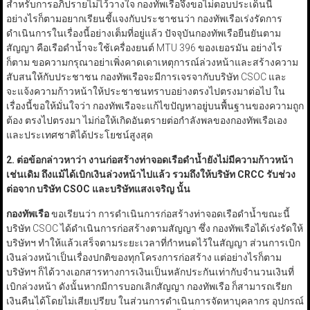
สำหรับการอภิปรายไม่ไว้วางใจ กองทัพเรือจึงขอไม่ตอบประเด็นนี้
อย่างไรก็ตามอยากเรียนชี้แจงกับประชาชนว่า กองทัพเรือเร่งรัดการ
ดำเนินการในเรื่องนี้อย่างเต็มที่อยู่แล้ว ปัจจุบันกองทัพเรือยืนยันตาม
สัญญา คือเรือดำน้ำจะใช้เครื่องยนต์ MTU 396 ของเยอรมัน อย่างไร
ก็ตาม ขอความกรุณาอย่าเพิ่งคาดเดาเหตุการณ์ล่วงหน้าและสร้างความ
สับสนให้กับประชาชน กองทัพเรือจะมีการเจรจากับบริษัท CSOC และ
จะแจ้งความก้าวหน้าให้ประชาชนทราบอย่างตรงไปตรงมาต่อไป ใน
เรื่องนี้ขอให้มั่นใจว่า กองทัพเรือจะแก้ไขปัญหาอยู่บนพื้นฐานของความถูก
ต้อง ตรงไปตรงมา ไม่ก่อให้เกิดอันตรายต่อกำลังพลของกองทัพเรือเอง
และประเทศชาติได้ประโยชน์สูงสุด
2.
ต่อข้อกล่าวหาว่า งานก่อสร้างท่าจอดเรือดำน้ำยังไม่มีความก้าวหน้า
เช่นเดิม ถึงแม้ได้เบิกเงินล่วงหน้าไปแล้ว รวมถึงให้บริษัท
CRCC
รับช่วง
ต่อจาก บริษัท
CSOC
และบริษัทแสงเจริญ นั้น
กองทัพเรือ
ขอเรียนว่า การดำเนินการก่อสร้างท่าจอดเรือดำน้ำขณะนี้
บริษัท CSOC ได้ดำเนินการก่อสร้างตามสัญญา ซึ่ง กองทัพเรือได้เร่งรัดให้
บริษัทฯ ทำให้แล้วเสร็จตามระยะเวลาที่กำหนดไว้ในสัญญา ส่วนการเบิก
เงินล่วงหน้าเป็นเรื่องปกติของทุกโครงการก่อสร้าง แต่อย่างไรก็ตาม
บริษัทฯ ก็ได้วางเอกสารทางการเงินเป็นหลักประกันเท่ากับจำนวนเงินที่
เบิกล่วงหน้า ดังนั้นหากมีการบอกเลิกสัญญา กองทัพเรือ ก็สามารถเรียก
เงินคืนได้โดยไม่เสียเปรียบ ในส่วนการดำเนินการจัดหาบุคลากร อุปกรณ์