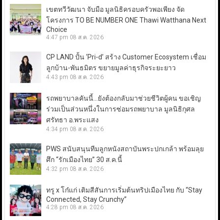
เขตทวีวัฒนา จับมือ มูลนิธิครอบครัวพอเพียง จัด
โครงการ TO BE NUMBER ONE Thawi Watthana Next
Choice
4:47 pm
08 ส.ค. 2026
CP LAND ปั้น ‘Pri-d’ สร้าง Customer Ecosystem เชื่อม
ลูกบ้าน-พันธมิตร ขยายมูลค่าธุรกิจระยะยาว
4:43 pm
08 ส.ค. 2026
รถพยาบาลคันนี้…ยังต้องกลับมาช่วยชีวิตผู้คน ขอเชิญ
ร่วมเป็นส่วนหนึ่งในการซ่อมรถพยาบาล มูลนิธิกุศล
ศรัทธา อ.พระแสง
4:34 pm
08 ส.ค. 2026
PWS สนับสนุนทีมลูกหนังสถาบันพระปกเกล้า พร้อมลุย
ศึก “รักเมืองไทย” 30 ส.ค.นี้
4:32 pm
08 ส.ค. 2026
ทรู x โก๋แก่ เติมสีสันการเริ่มต้นทริปเมืองไทย กับ “Stay
Connected, Stay Crunchy”
4:28 pm
08 ส.ค. 2026