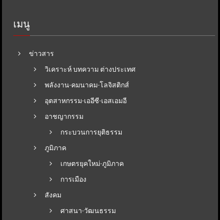
เมนู
ข่าวสาร
วิเคราะห์ บทความ ต่างประเทศ
พลังงาน-คมนาคม-โลจิสติกส์
อุตสาหกรรม-เออีซี-เอสเอมอี
อาชญากรรม
กระบวนการยุติธรรม
ภูมิภาค
เกษตรยุคใหม่-ภูมิภาค
การเมือง
สังคม
ศาสนา-วัฒนธรรม