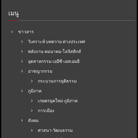
เมนู
ข่าวสาร
วิเคราะห์ บทความ ต่างประเทศ
พลังงาน-คมนาคม-โลจิสติกส์
อุตสาหกรรม-เออีซี-เอสเอมอี
อาชญากรรม
กระบวนการยุติธรรม
ภูมิภาค
เกษตรยุคใหม่-ภูมิภาค
การเมือง
สังคม
ศาสนา-วัฒนธรรม