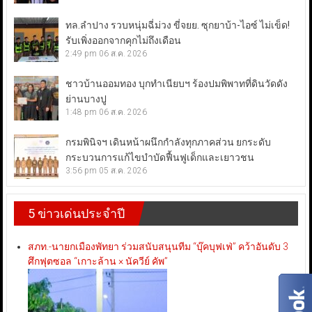
ทล.ลำปาง รวบหนุ่มฉี่ม่วง ขี่จยย. ซุกยาบ้า-ไอซ์ ไม่เข็ด!
รับเพิ่งออกจากคุกไม่ถึงเดือน
2:49 pm
06 ส.ค. 2026
ชาวบ้านออมทอง บุกทำเนียบฯ ร้องปมพิพาทที่ดินวัดดัง
ย่านบางปู
1:48 pm
06 ส.ค. 2026
กรมพินิจฯ เดินหน้าผนึกกำลังทุกภาคส่วน ยกระดับ
กระบวนการแก้ไขบำบัดฟื้นฟูเด็กและเยาวชน
3:56 pm
05 ส.ค. 2026
5 ข่าวเด่นประจำปี
สภท.-นายกเมืองพัทยา ร่วมสนับสนุนทีม “บุ๊คบุฟเฟ่” คว้าอันดับ 3
ศึกฟุตซอล “เกาะล้าน × นัควีย์ คัพ”