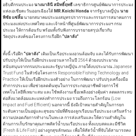
อธิบดีกรมประมง
นางมาลินี สมิทธิ์ฤทธี
เลขาธิการศูนย์พัฒนาการประมง
แห่งเอเชียตะวันออกเฉียงใต้
MR.Koichi Honda
จากรัฐบาลญี่ปุ่น
นาย
พิชัย แซ่ลิ้ม
นายกสมาคมประมงสมุทรปราการและกรรมการสมาคมการ
ประมงแห่งประเทศไทย และเจ้าหน้าที่ศูนย์พัฒนาการประมงฯ กรม
ประมง ให้การต้อนรับ พร้อมทั้งรับฟังการบรรยายสรุปเกี่ยวกับ
วัตถุประสงค์ของโครงการเรือฝึก
“ปลาลัง”
ทั้งนี้ เรือฝึก
“ปลาลัง”
เดิมเป็นเรือประมงอวนล้อมจับ และได้รับการพัฒนา
ปรับปรุงให้เป็นเรือฝึกประมงอวนลากในปี 2564 ด้วยงบประมาณ
สนับสนุนจากกรมประมงและรัฐบาลญี่ปุ่น ภายใต้งบประมาณ Japanese
Trust Fund ในหัวข้อโครงการ Responsible Fishing Technology and
Practice ให้เป็นเรือฝึกประมงตัวอย่าง ในการพัฒนา ปรับปรุงเครื่องมือ
ทำการประมง เพื่อช่วยลดต้นทุนในการประกอบอาชีพด้วยการใช้
เทคโนโลยีที่เหมาะสม และใช้พลังงานเชื้อเพลิงอย่างคุ้มค่า ลดผลกระทบ
ต่อสิ่งแวดล้อมและแหล่งทำการประมง รวมถึงภาวะโลกร้อน (Low
Impact and Fuel Efficient) นอกจากนี้ ยังมีเป้าหมายสำคัญในการยก
ระดับความเป็นอยู่และสุขอนามัยที่ดีของลูกเรือบนเรือประมง เสริมสร้าง
ความปลอดภัยการทำงานในทะเล การส่งเสริมและให้ความสำคัญใน
ด้านการเก็บรักษาคุณภาพสัตว์น้ำบนเรือประมง ทั้งแบบสดและมีชีวิต
(Fresh & Life Fish) อย่างถูกสุขลักษณะ เพื่อให้สัตว์น้ำที่จับได้สามารถคง