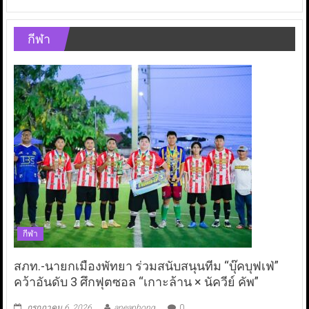
กีฬา
กีฬา
สภท.-นายกเมืองพัทยา ร่วมสนับสนุนทีม “บุ๊คบุฟเฟ่”
คว้าอันดับ 3 ศึกฟุตซอล “เกาะล้าน × นัควีย์ คัพ”
กรกฎาคม 6, 2026
aneaphong
0