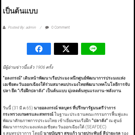
เป็นต้นแบบ
Posted By: admin
0 Comment
มีผู้อ่านข่าวนี้แล้ว 1906 ครั้ง
“อลงกรณ์” เดินหน้าพัฒนาเรือประมง ผนึกศูนย์พัฒนาการประมงแห่ง
เอเชียตะวันออกเฉียงใต้ร่วมสมาคมประมงไทยพัฒนาเทคโนโลยีการจับ
ปลา ยึด “เรือฝึกปลาลัง” เป็นต้นแบบ มุ่งลดต้นทุนแรงงาน-พลังงาน
วันนี้ (31 มี.ค.65)
นายอลงกรณ์ พลบุตร ที่ปรึกษารัฐมนตรีว่าการ
กระทรวงเกษตรและสหกรณ์
ในฐานะประธานคณะกรรมการฟื้นฟูและ
พัฒนาศักยภาพการประมงไทย เข้าเยี่ยมชมเรือฝึก
“ปลาลัง”
ณ ศูนย์
พัฒนาการประมงแห่งเอเชียตะวันออกเฉียงใต้ (SEAFDEC)
จ.สมุทรปราการ โดยมี
นายบัญชา สุขแก้ว นายประพันธ์ ลีปายะกุล
รอง