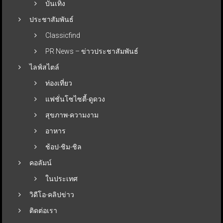
บันเทิง
ประชาสัมพันธ์
Classicfind
PR News – ข่าวประชาสัมพันธ์
ไลฟ์สไตล์
ท่องเที่ยว
แฟชั่นโซไซตี้-ดูดวง
สุขภาพ-ความงาม
อาหาร
ช้อป-ชิม-ชิล
คอลัมน์
ในประเทศ
วิดีโอ-คลิปข่าว
ติดต่อเรา