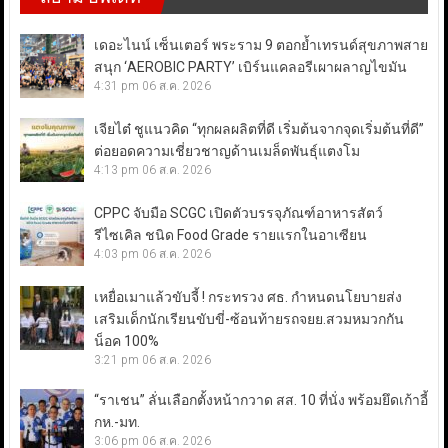
เดอะไนน์ เซ็นเตอร์ พระราม 9 ตอกย้ำเทรนด์สุขภาพสาย
สนุก ‘AEROBIC PARTY’ เบิร์นแคลอรีเผาผลาญไขมัน
4:31 pm
06 ส.ค. 2026
เจียไต๋ ชูแนวคิด “ทุกผลผลิตที่ดี เริ่มต้นจากจุดเริ่มต้นที่ดี”
ต่อยอดความเชี่ยวชาญด้านเมล็ดพันธุ์แตงโม
4:13 pm
06 ส.ค. 2026
CPPC จับมือ SCGC เปิดตัวบรรจุภัณฑ์อาหารสัตว์
รีไซเคิล ชนิด Food Grade รายแรกในอาเซียน
4:03 pm
06 ส.ค. 2026
เหยื่อเมาแล้วขับจี้ ! กระทรวง ศธ. กำหนดนโยบายส่ง
เสริมเด็กนักเรียนขับขี่-ซ้อนท้ายรถจยย.สวมหมวกกัน
น็อค 100%
3:21 pm
06 ส.ค. 2026
“ราเชน” ลั่นเลือกตั้งหน้ากวาด สส. 10 ที่นั่ง พร้อมยึดเก้าอี้
กห.-มท.
3:06 pm
06 ส.ค. 2026