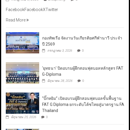
FacebookFacebookXTwitter
Read More
กองทัพเรือ จัดงานวันเกียรติยศกีฬานาวี ประจำ
ปี 2569
กรกฎาคม 3, 2026
0
‘ยุทธนา’ ปิดอบรมผู้ฝึกสอนฟุตบอลหลักสูตร FAT
G-Diploma
มิถุนายน 28, 2026
0
“บิ๊กหยิม” เปิดอบรมผู้ฝึกสอนฟุตบอลขั้นพื้นฐาน
FAT G Diploma ยกระดับโค้ชไทยสู่มาตรฐาน FA
Thailand
มิถุนายน 25, 2026
0