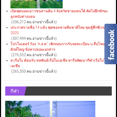
เปิดฟุตบอลเยาวชนสานฝัน 4 จังหวัดชายแดนใต้ คัดไปฝึกทักษะ
ลูกหนังต่างแดน
(336,212 คน อ่านข่าวนี้แล้ว)
ประกาศรายชื่อ 14 แข้ง ฟุตซอลชายทีมชาติไทย ชุดสู้ศึกซีเกมส์
2025
(307,494 คน อ่านข่าวนี้แล้ว)
โปรโมเตอร์ ร้อง “ก.ล.ต.” เพิกถอนการรับจดทะเบียน บ.สื่อโฆษณา
ยักษ์ใหญ่ ข้อหาปลอมเอกสาร
(276,552 คน อ่านข่าวนี้แล้ว)
ส.เรือใบ ต้อนรับ สหพันธ์เรือใบเอเชีย หารือพัฒนากีฬาเรือใบไทย-
เอเชีย
(265,350 คน อ่านข่าวนี้แล้ว)
กีฬา