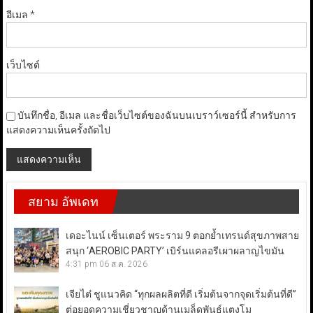
อีเมล
*
เว็บไซต์
บันทึกชื่อ, อีเมล และชื่อเว็บไซต์ของฉันบนเบราว์เซอร์นี้ สำหรับการ
แสดงความเห็นครั้งถัดไป
สยาม อัพเดท
เดอะไนน์ เซ็นเตอร์ พระราม 9 ตอกย้ำเทรนด์สุขภาพสาย
สนุก ‘AEROBIC PARTY’ เบิร์นแคลอรีเผาผลาญไขมัน
4:31 pm
06 ส.ค. 2026
เจียไต๋ ชูแนวคิด “ทุกผลผลิตที่ดี เริ่มต้นจากจุดเริ่มต้นที่ดี”
ต่อยอดความเชี่ยวชาญด้านเมล็ดพันธุ์แตงโม