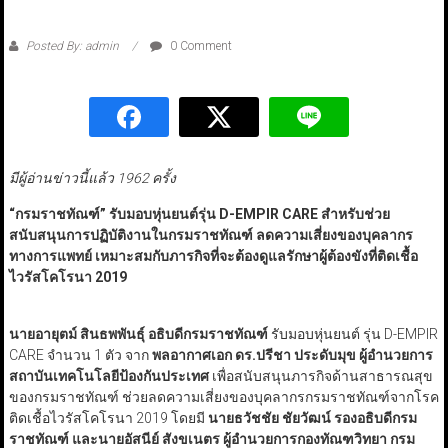
Posted By: admin
0 Comment
มีผู้อ่านข่าวนี้แล้ว 1962 ครั้ง
“กรมราชทัณฑ์” รับมอบหุ่นยนต์รุ่น D-EMPIR CARE สำหรับช่วย
สนับสนุนการปฏิบัติงานในกรมราชทัณฑ์ ลดความเสี่ยงของบุคลากร
ทางการแพทย์ เหมาะสมกับภารกิจที่จะต้องดูแลรักษาผู้ต้องขังที่ติดเชื้อ
ไวรัสโคโรนา 2019
นายอายุตม์ สินธพพันธุ์ อธิบดีกรมราชทัณฑ์
รับมอบหุ่นยนต์ รุ่น D-EMPIR
CARE จำนวน 1 ตัว จาก
พลอากาศเอก ดร.ปรีชา ประดับมุข ผู้อำนวยการ
สถาบันเทคโนโลยีป้องกันประเทศ
เพื่อสนับสนุนภารกิจด้านสาธารณสุข
ของกรมราชทัณฑ์ ช่วยลดความเสี่ยงของบุคลากรกรมราชทัณฑ์จากโรค
ติดเชื้อไวรัสโคโรนา 2019 โดยมี
นายธวัชชัย ชัยวัฒน์ รองอธิบดีกรม
ราชทัณฑ์ และนายอัสนีย์ สังขเนตร ผู้อำนวยการกองทัณฑวิทยา กรม