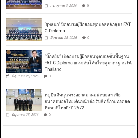
กรกฎาคม 3, 2026
0
‘ยุทธนา’ ปิดอบรมผู้ฝึกสอนฟุตบอลหลักสูตร FAT
G-Diploma
มิถุนายน 28, 2026
0
“บิ๊กหยิม” เปิดอบรมผู้ฝึกสอนฟุตบอลขั้นพื้นฐาน
FAT G Diploma ยกระดับโค้ชไทยสู่มาตรฐาน FA
Thailand
มิถุนายน 25, 2026
0
ทรู ยินดีหนุนทางออกสมาคมฟุตบอลฯ เพื่อ
อนาคตบอลไทยเดินหน้าต่อ รับสิทธิ์ถ่ายทอดสด
ทีมชาติไทยถึงปี 2572
มิถุนายน 25, 2026
0