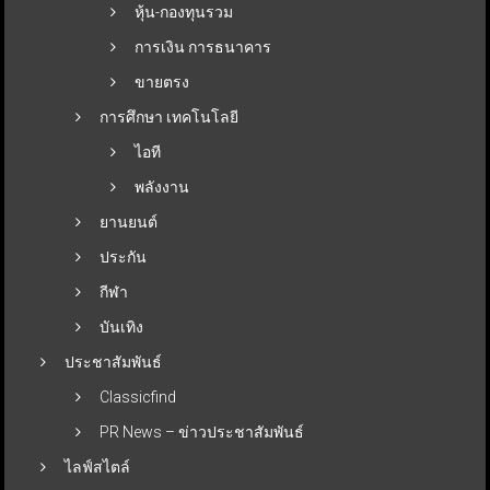
หุ้น-กองทุนรวม
การเงิน การธนาคาร
ขายตรง
การศึกษา เทคโนโลยี
ไอที
พลังงาน
ยานยนต์
ประกัน
กีฬา
บันเทิง
ประชาสัมพันธ์
Classicfind
PR News – ข่าวประชาสัมพันธ์
ไลฟ์สไตล์