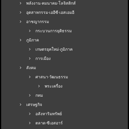
พลังงาน-คมนาคม-โลจิสติกส์
อุตสาหกรรม-เออีซี-เอสเอมอี
อาชญากรรม
กระบวนการยุติธรรม
ภูมิภาค
เกษตรยุคใหม่-ภูมิภาค
การเมือง
สังคม
ศาสนา-วัฒนธรรม
พระเครื่อง
กทม
เศรษฐกิจ
อสังหาริมทรัพย์
ตลาด-ซีเอสอาร์