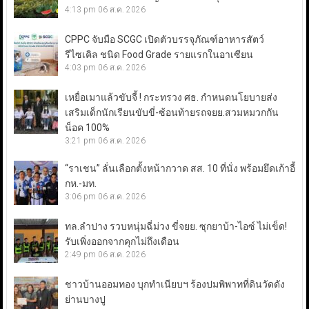
4:13 pm
06 ส.ค. 2026
CPPC จับมือ SCGC เปิดตัวบรรจุภัณฑ์อาหารสัตว์
รีไซเคิล ชนิด Food Grade รายแรกในอาเซียน
4:03 pm
06 ส.ค. 2026
เหยื่อเมาแล้วขับจี้ ! กระทรวง ศธ. กำหนดนโยบายส่ง
เสริมเด็กนักเรียนขับขี่-ซ้อนท้ายรถจยย.สวมหมวกกัน
น็อค 100%
3:21 pm
06 ส.ค. 2026
“ราเชน” ลั่นเลือกตั้งหน้ากวาด สส. 10 ที่นั่ง พร้อมยึดเก้าอี้
กห.-มท.
3:06 pm
06 ส.ค. 2026
ทล.ลำปาง รวบหนุ่มฉี่ม่วง ขี่จยย. ซุกยาบ้า-ไอซ์ ไม่เข็ด!
รับเพิ่งออกจากคุกไม่ถึงเดือน
2:49 pm
06 ส.ค. 2026
ชาวบ้านออมทอง บุกทำเนียบฯ ร้องปมพิพาทที่ดินวัดดัง
ย่านบางปู