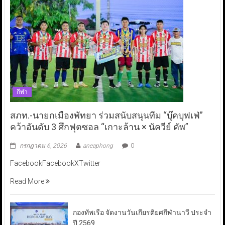
กีฬา
สภท.-นายกเมืองพัทยา ร่วมสนับสนุนทีม “บุ๊คบุฟเฟ่”
คว้าอันดับ 3 ศึกฟุตซอล “เกาะล้าน × นัควีย์ คัพ”
กรกฎาคม 6, 2026
aneaphong
0
FacebookFacebookXTwitter
Read More
กองทัพเรือ จัดงานวันเกียรติยศกีฬานาวี ประจำ
ปี 2569