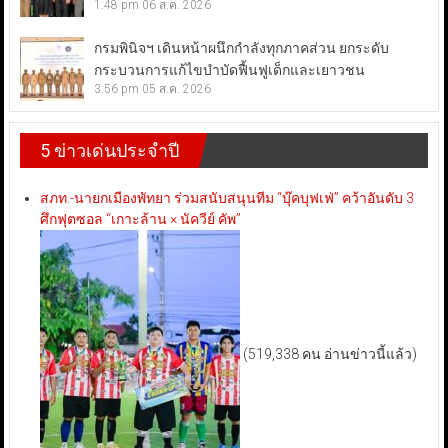
1:48 pm
06 ส.ค. 2026
กรมพินิจฯ เดินหน้าผนึกกำลังทุกภาคส่วน ยกระดับ
กระบวนการแก้ไขบำบัดฟื้นฟูเด็กและเยาวชน
3:56 pm
05 ส.ค. 2026
5 ข่าวเด่นประจำปี
สภท.-นายกเมืองพัทยา ร่วมสนับสนุนทีม “บุ๊คบุฟเฟ่” คว้าอันดับ 3
ศึกฟุตซอล “เกาะล้าน × นัควีย์ คัพ”
(519,338 คน อ่านข่าวนี้แล้ว)