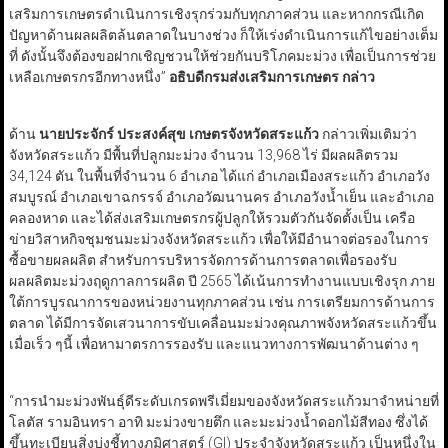
เสริมการเกษตรดำเนินการเชิงรุกร่วมกับทุกภาคส่วน และหากกรณีเกิด
ปัญหาด้านผลผลิตล้นตลาดในบางช่วง ก็ให้เร่งดำเนินการแก้ไขอย่างเต็ม
ที่ ดังนั้นจึงต้องขอฝากเชิญชวนให้ช่วยกันบริโภคมะม่วง เพื่อเป็นการช่วย
เหลือเกษตรกรอีกทางหนึ่ง”
อธิบดีกรมส่งเสริมการเกษตร กล่าว
ด้าน
นายประจักร์ ประสงค์สุข เกษตรจังหวัดสระแก้ว
กล่าวเพิ่มเติมว่า
จังหวัดสระแก้ว มีพื้นที่ปลูกมะม่วง จำนวน 13,968 ไร่ มีผลผลิตรวม
34,124 ตัน ในพื้นที่จำนวน 6 อำเภอ ได้แก่ อำเภอเมืองสระแก้ว อำเภอวัง
สมบูรณ์ อำเภอเขาฉกรรจ์ อำเภอวัฒนานคร อำเภอวังน้ำเย็น และอำเภอ
คลองหาด และได้ส่งเสริมเกษตรกรผู้ปลูกให้รวมตัวกันจัดตั้งเป็น เครือ
ข่ายวิสาหกิจชุมชนมะม่วงจังหวัดสระแก้ว เพื่อให้มีอำนาจต่อรองในการ
ซื้อขายผลผลิต สำหรับการบริหารจัดการด้านการตลาดเพื่อรองรับ
ผลผลิตมะม่วงฤดูกาลการผลิต ปี 2565 ได้เน้นการทำงานแบบเชิงรุก ภาย
ใต้การบูรณาการของหน่วยงานทุกภาคส่วน เช่น การเตรียมการด้านการ
ตลาด ได้มีการจัดเสวนาการขับเคลื่อนมะม่วงคุณภาพจังหวัดสระแก้วขึ้น
เมื่อเร็ว ๆนี้ เพื่อหามาตรการรองรับ และแนวทางการพัฒนาด้านต่าง ๆ
“การนำมะม่วงพันธุ์ดีระดับเกรดพรีเมี่ยมของจังหวัดสระแก้วมาจำหน่ายที่
โลตัส รามอินทรา อาทิ มะม่วงขายตึก และมะม่วงน้ำดอกไม้สีทอง ซึ่งได้
ขึ้นทะเบียนสิ่งบ่งชี้ทางภูมิศาสตร์ (GI) ประจำจังหวัดสระแก้ว เป็นหนึ่งใน