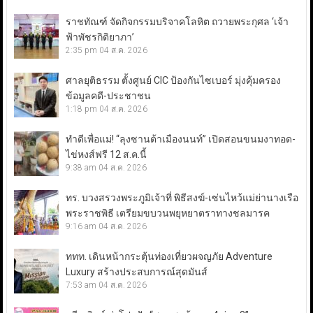
ราชทัณฑ์ จัดกิจกรรมบริจาคโลหิต ถวายพระกุศล ‘เจ้า
ฟ้าพัชรกิติยาภา’
2:35 pm
04 ส.ค. 2026
ศาลยุติธรรม ตั้งศูนย์ CIC ป้องกันไซเบอร์ มุ่งคุ้มครอง
ข้อมูลคดี-ประชาชน
1:18 pm
04 ส.ค. 2026
ทำดีเพื่อแม่! “ลุงซานต้าเมืองนนท์” เปิดสอนขนมงาทอด-
ไข่หงส์ฟรี 12 ส.ค.นี้
9:38 am
04 ส.ค. 2026
ทร. บวงสรวงพระภูมิเจ้าที่ พิธีสงฆ์-เซ่นไหว้แม่ย่านางเรือ
พระราชพิธี เตรียมขบวนพยุหยาตราทางชลมารค
9:16 am
04 ส.ค. 2026
ททท. เดินหน้ากระตุ้นท่องเที่ยวผจญภัย Adventure
Luxury สร้างประสบการณ์สุดมันส์
7:53 am
04 ส.ค. 2026