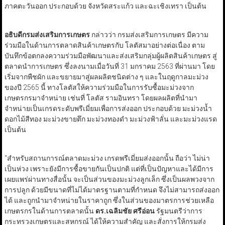
ภาคตะวันออก ประกอบด้วย จังหวัดสระแก้ว และฉะเชิงเทรา เป็นต้น
อธิบดีกรมส่งเสริมการเกษตร
กล่าวว่า กรมส่งเสริมการเกษตร มีความ
ร่วมมือในด้านการตลาดสินค้าเกษตรกับ โลตัสมาอย่างต่อเนื่อง ตาม
บันทึกข้อตกลงความร่วมมือพัฒนาและส่งเสริมกลุ่มผู้ผลิตสินค้าเกษตร สู่
ตลาดนำการเกษตร ซึ่งลงนามเมื่อวันที่ 31 มกราคม 2563 ที่ผ่านมา โดย
เริ่มจากพืชผัก และขยายมาสู่ผลผลิตชนิดต่าง ๆ และในฤดูกาลมะม่วง
ของปี 2565 นี้ ทางโลตัสให้ความร่วมมือในการรับซื้อมะม่วงจาก
เกษตรกรมาจำหน่าย เช่นที่ โลตัส รามอินทรา โดยผลผลิตที่นำมา
จำหน่ายเป็นเกรดระดับพรีเมี่ยมเพื่อการส่งออก ประกอบด้วย มะม่วงน้ำ
ดอกไม้สีทอง มะม่วงขายตึก มะม่วงทองดำ มะม่วงฟ้าลั่น และมะม่วงแรด
เป็นต้น
“สำหรับสถานการณ์ตลาดมะม่วง เกรดพรีเมี่ยมส่งออกนั้น ถือว่า ไม่น่า
เป็นห่วง เพราะยังมีการซื้อขายกันเป็นปกติ แต่ที่เป็นปัญหาและได้มีการ
เผยแพร่ผ่านทางสื่อนั้น จะเป็นส่วนของมะม่วงลูกเล็ก ซึ่งเป็นผลพวงจาก
การปลูก ด้วยมีขนาดที่ไม่ได้มาตรฐานตามที่กำหนด จึงไม่สามารถส่งออก
ได้ และถูกนำมาจำหน่ายในราคาถูก ซึ่งในส่วนของมาตรการช่วยเหลือ
เกษตรกรในด้านการตลาดนั้น
ดร.เฉลิมชัย ศรีอ่อน
รัฐมนตรีว่าการ
กระทรวงเกษตรและสหกรณ์ ได้ให้ความสำคัญ และสั่งการให้กรมส่ง