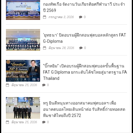
กองทัพเรือ จัดงานวันเกียรติยศกีฬานาวี ประจำ
ปี 2569
กรกฎาคม 3, 2026
0
‘ยุทธนา’ ปิดอบรมผู้ฝึกสอนฟุตบอลหลักสูตร FAT
G-Diploma
มิถุนายน 28, 2026
0
“บิ๊กหยิม” เปิดอบรมผู้ฝึกสอนฟุตบอลขั้นพื้นฐาน
FAT G Diploma ยกระดับโค้ชไทยสู่มาตรฐาน FA
Thailand
มิถุนายน 25, 2026
0
ทรู ยินดีหนุนทางออกสมาคมฟุตบอลฯ เพื่อ
อนาคตบอลไทยเดินหน้าต่อ รับสิทธิ์ถ่ายทอดสด
ทีมชาติไทยถึงปี 2572
มิถุนายน 25, 2026
0