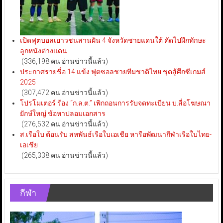
เปิดฟุตบอลเยาวชนสานฝัน 4 จังหวัดชายแดนใต้ คัดไปฝึกทักษะ
ลูกหนังต่างแดน
(336,198 คน อ่านข่าวนี้แล้ว)
ประกาศรายชื่อ 14 แข้ง ฟุตซอลชายทีมชาติไทย ชุดสู้ศึกซีเกมส์
2025
(307,472 คน อ่านข่าวนี้แล้ว)
โปรโมเตอร์ ร้อง “ก.ล.ต.” เพิกถอนการรับจดทะเบียน บ.สื่อโฆษณา
ยักษ์ใหญ่ ข้อหาปลอมเอกสาร
(276,532 คน อ่านข่าวนี้แล้ว)
ส.เรือใบ ต้อนรับ สหพันธ์เรือใบเอเชีย หารือพัฒนากีฬาเรือใบไทย-
เอเชีย
(265,338 คน อ่านข่าวนี้แล้ว)
กีฬา