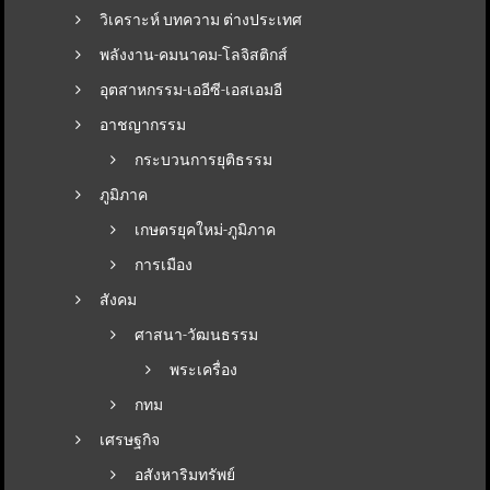
วิเคราะห์ บทความ ต่างประเทศ
พลังงาน-คมนาคม-โลจิสติกส์
อุตสาหกรรม-เออีซี-เอสเอมอี
อาชญากรรม
กระบวนการยุติธรรม
ภูมิภาค
เกษตรยุคใหม่-ภูมิภาค
การเมือง
สังคม
ศาสนา-วัฒนธรรม
พระเครื่อง
กทม
เศรษฐกิจ
อสังหาริมทรัพย์