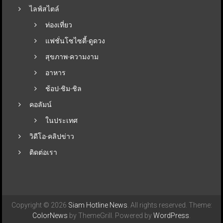
ไลฟ์สไตล์
ท่องเที่ยว
แฟชั่นโซไซตี้-ดูดวง
สุขภาพ-ความงาม
อาหาร
ช้อป-ชิม-ชิล
คอลัมน์
ในประเทศ
วิดีโอ-คลิปข่าว
ติดต่อเรา
Copyright © 2026
Siam Hotline News
. All rights reserved. Theme:
ColorNews
by ThemeGrill. Powered by
WordPress
.