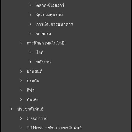
ตลาด-ซีเอสอาร์
หุ้น-กองทุนรวม
การเงิน การธนาคาร
ขายตรง
การศึกษา เทคโนโลยี
ไอที
พลังงาน
ยานยนต์
ประกัน
กีฬา
บันเทิง
ประชาสัมพันธ์
Classicfind
PR News – ข่าวประชาสัมพันธ์