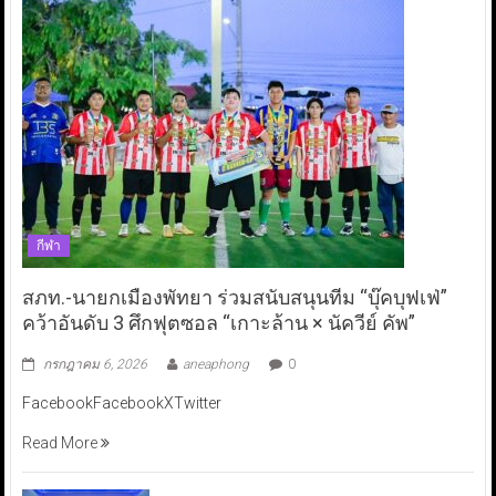
กีฬา
สภท.-นายกเมืองพัทยา ร่วมสนับสนุนทีม “บุ๊คบุฟเฟ่”
คว้าอันดับ 3 ศึกฟุตซอล “เกาะล้าน × นัควีย์ คัพ”
กรกฎาคม 6, 2026
aneaphong
0
FacebookFacebookXTwitter
Read More