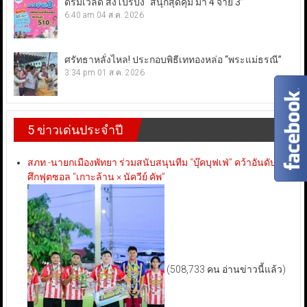
ดรีมเวิลด์ ส่งโปรปัง “สนุกสุดคุ้ม มา 4 จ่าย 3”
6:40 am
04 ส.ค. 2026
ศรัทธาหลั่งไหล! ประกอบพิธีเททองหล่อ “พระแม่ธรณี”
3:34 pm
01 ส.ค. 2026
5 ข่าวเด่นประจำปี
สภท.-นายกเมืองพัทยา ร่วมสนับสนุนทีม “บุ๊คบุฟเฟ่” คว้าอันดับ 3
ศึกฟุตซอล “เกาะล้าน × นัควีย์ คัพ”
(508,733 คน อ่านข่าวนี้แล้ว)