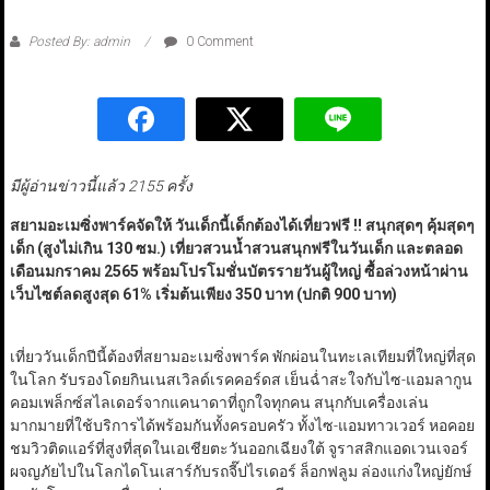
Posted By: admin
0 Comment
มีผู้อ่านข่าวนี้แล้ว 2155 ครั้ง
สยามอะเมซิ่งพาร์คจัดให้ วันเด็กนี้เด็กต้องได้เที่ยวฟรี !! สนุกสุดๆ คุ้มสุดๆ
เด็ก (สูงไม่เกิน 130 ซม.) เที่ยวสวนน้ำสวนสนุกฟรีในวันเด็ก และตลอด
เดือนมกราคม 2565 พร้อมโปรโมชั่นบัตรรายวันผู้ใหญ่ ซื้อล่วงหน้าผ่าน
เว็บไซต์ลดสูงสุด 61% เริ่มต้นเพียง 350 บาท (ปกติ 900 บาท)
เที่ยววันเด็กปีนี้ต้องที่สยามอะเมซิ่งพาร์ค พักผ่อนในทะเลเทียมที่ใหญ่ที่สุด
ในโลก รับรองโดยกินเนสเวิลด์เรคคอร์ดส เย็นฉ่ำสะใจกับไซ-แอมลากูน
คอมเพล็กซ์สไลเดอร์จากแคนาดาที่ถูกใจทุกคน สนุกกับเครื่องเล่น
มากมายที่ใช้บริการได้พร้อมกันทั้งครอบครัว ทั้งไซ-แอมทาวเวอร์ หอคอย
ชมวิวติดแอร์ที่สูงที่สุดในเอเชียตะวันออกเฉียงใต้ จูราสสิกแอดเวนเจอร์
ผจญภัยไปในโลกไดโนเสาร์กับรถจี๊ปไรเดอร์ ล็อกฟลูม ล่องแก่งใหญ่ยักษ์