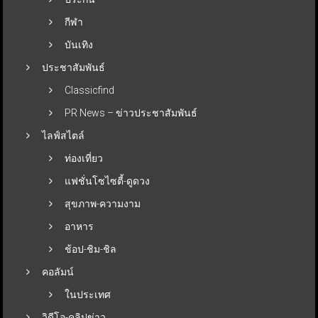
กีฬา
บันเทิง
ประชาสัมพันธ์
Classicfind
PR News – ข่าวประชาสัมพันธ์
ไลฟ์สไตล์
ท่องเที่ยว
แฟชั่นโซไซตี้-ดูดวง
สุขภาพ-ความงาม
อาหาร
ช้อป-ชิม-ชิล
คอลัมน์
ในประเทศ
วิดีโอ-คลิปข่าว