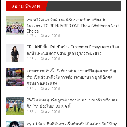
สยาม อัพเดท
เขตทวีวัฒนา จับมือ มูลนิธิครอบครัวพอเพียง จัด
โครงการ TO BE NUMBER ONE Thawi Watthana Next
Choice
4:47 pm
08 ส.ค. 2026
CP LAND ปั้น ‘Pri-d’ สร้าง Customer Ecosystem เชื่อม
ลูกบ้าน-พันธมิตร ขยายมูลค่าธุรกิจระยะยาว
4:43 pm
08 ส.ค. 2026
รถพยาบาลคันนี้…ยังต้องกลับมาช่วยชีวิตผู้คน ขอเชิญ
ร่วมเป็นส่วนหนึ่งในการซ่อมรถพยาบาล มูลนิธิกุศล
ศรัทธา อ.พระแสง
4:34 pm
08 ส.ค. 2026
PWS สนับสนุนทีมลูกหนังสถาบันพระปกเกล้า พร้อมลุย
ศึก “รักเมืองไทย” 30 ส.ค.นี้
4:32 pm
08 ส.ค. 2026
ทรู x โก๋แก่ เติมสีสันการเริ่มต้นทริปเมืองไทย กับ “Stay