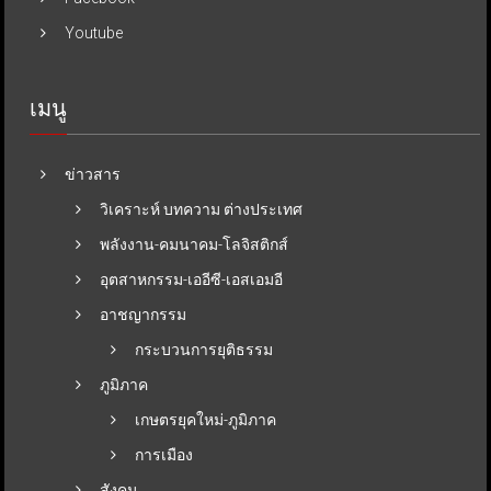
Youtube
เมนู
ข่าวสาร
วิเคราะห์ บทความ ต่างประเทศ
พลังงาน-คมนาคม-โลจิสติกส์
อุตสาหกรรม-เออีซี-เอสเอมอี
อาชญากรรม
กระบวนการยุติธรรม
ภูมิภาค
เกษตรยุคใหม่-ภูมิภาค
การเมือง
สังคม