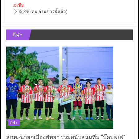
เอเชีย
(265,396 คน อ่านข่าวนี้แล้ว)
กีฬา
กีฬา
สภท.-นายกเมืองพัทยา ร่วมสนับสนุนทีม “บุ๊คบุฟเฟ่”