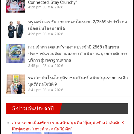
Connected, Stay Crunchy”
4:28 pm
08 ส.ค. 2026
ทรู คอร์ปอเรชั่น รายงานงบไตรมาส 2/2569 ทำกำไรต่อ
เนื่องเป็นไตรมาสที่ 6
4:26 pm
08 ส.ค. 2026
กรมเจ้าท่า เผยแพร่รายงานประจำปี 2568 เชิญชวน
ประชาชนร่วมติดตามผลการดำเนินงาน มุ่งยกระดับการ
บริการสู่มาตรฐานสากล
3:45 pm
08 ส.ค. 2026
รพ.สถาบันโรคไตภูมิราชนครินทร์ สนับสนุนรายการเลิก
บุหรี่ดีต่อใจปีที่ 9
3:41 pm
08 ส.ค. 2026
5 ข่าวเด่นประจำปี
สภท.-นายกเมืองพัทยา ร่วมสนับสนุนทีม “บุ๊คบุฟเฟ่” คว้าอันดับ 3
ศึกฟุตซอล “เกาะล้าน × นัควีย์ คัพ”