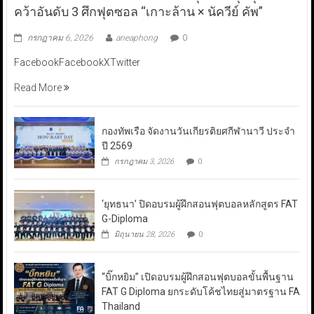
คว้าอันดับ 3 ศึกฟุตซอล “เกาะล้าน × นัควีย์ คัพ”
กรกฎาคม 6, 2026
aneaphong
0
FacebookFacebookXTwitter
Read More
กองทัพเรือ จัดงานวันเกียรติยศกีฬานาวี ประจำ
ปี 2569
กรกฎาคม 3, 2026
0
‘ยุทธนา’ ปิดอบรมผู้ฝึกสอนฟุตบอลหลักสูตร FAT
G-Diploma
มิถุนายน 28, 2026
0
“บิ๊กหยิม” เปิดอบรมผู้ฝึกสอนฟุตบอลขั้นพื้นฐาน
FAT G Diploma ยกระดับโค้ชไทยสู่มาตรฐาน FA
Thailand