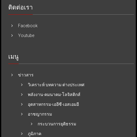
ติดต่อเรา
Facebook
Youtube
เมนู
ข่าวสาร
วิเคราะห์ บทความ ต่างประเทศ
พลังงาน-คมนาคม-โลจิสติกส์
อุตสาหกรรม-เออีซี-เอสเอมอี
อาชญากรรม
กระบวนการยุติธรรม
ภูมิภาค