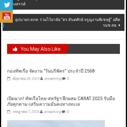
สร้างสรรค์
navigation
อุปนายก สภท. ร่วมไว้อาลัย “ดร.สันตศักย์ จรูญงามพิเชษฐ์” อดีต
รมช.สธ.
You May Also Like
กองทัพเรือ จัดงาน “วันบริพัตร” ประจำปี 2568
มิถุนายน 28, 2025
aneaphong
0
เปิดฉาก! ทัพเรือไทย-สหรัฐฯ ฝึกผสม CARAT 2025 รับมือ
ภัยคุกคาม-เสริมความมั่นคงทางทะเล
กรกฎาคม 7, 2025
aneaphong
0