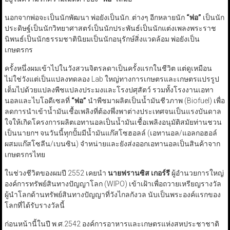
นอกจากพ่อจะเป็นนักพัฒนา พ่อยังเป็นนัก..ต่างๆ อีกหลายนัก
“
พ่อ
”
เป็นนัก
ประดิษฐ์เป็นนักวิทยาศาสตร์เป็นนักประพันธ์เป็นนักแต่งเพลงพระราช
นิพนธ์เป็นนักธรรมชาตินิยมเป็นนักอนุรักษ์สิ่งแวดล้อม พ่อยังเป็น
เกษตรกร
ครั้งหนึ่งผมเข้าไปในวังสวนจิตรลดาเป็นครั้งแรกในชีวิต แต่ดูเหมือน
ไม่ใช่วังแต่เป็นแปลงทดลอง Lab ใหญ่ทางการเกษตรและเกษตรแปรรูป
เต็มไปด้วยแปลงพืชแปลงประมงและโรงปศุสัตว์ รวมทั้งโรงงานเอทา
นอลและไบโอดีเซลที่
“
พ่อ
”
นำพืชมาผลิตเป็นน้ำมันชีวภาพ (Biofuel) เพื่อ
ลดการนำเข้าน้ำมันเชื้อเพลิงที่ต้องพึ่งพาต่างประเทศจนเป็นแรงบันดาล
ใจให้เกิดโครงการผลิตเอทานอลเป็นน้ำมันเชื้อเพลิงอนุมัติสมัยท่านชวน
เป็นนายกฯ จนวันนี้ทุกปั้มมีน้ำมันแก๊สโซฮอลล์ (เอทานอล/แอลกอฮอล์
ผสมแก๊สโซลีน/เบนซิน) จำหน่ายและยังส่งออกเอทานอลเป็นสินค้าจาก
เกษตรกรไทย
ในช่วงชีวิตของผมปี 2552 เคยนำ
นายฟรานซิส เกอร์รี
ผู้อำนวยการใหญ่
องค์การทรัพย์สินทางปัญญาโลก (WIPO) เข้าเฝ้าเพื่อถวายเหรียญรางวัล
ผู้นำโลกด้านทรัพย์สินทางปัญญาที่วังไกลกังวล นับเป็นพระองค์แรกของ
โลกที่ได้รับรางวัลนี้
ก่อนหน้านี้ในปี พ.ศ.2542 องค์การอาหารและเกษตรแห่งสหประชาชาติ