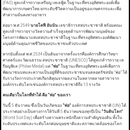
(FAO) ทูลเกล้าฯถวายเหรียญ เทเลฟู้ด ในฐานะที่ทรงอุทิศพระองค์เพื่อ
พัฒนาการเกษตรไทย ยกระดับชีวิตความเป็นอยู่ของเกษตรกรและเพื่อ
ทำความมั่นคงทางอาหาร
ต่อมา พ.ศ.2549
นายโคฟี อันนัน
เลขาธิการสหประชาชาติ พร้อมคณะ
ทูลเกล้าฯถวายรางวัลความสำเร็จสูงสุดด้านการพัฒนามนุษย์ของ
โครงการพัฒนาแห่งสหประชาชาติในฐานะที่ทรงอุทิศพระองค์พัฒนา
มนุษย์ด้านคุณภาพชีวิตของประชาชนทั่วประเทศ
หากนับตั้งแต่ พ.ศ.2534 เป็นต้นมาจากครั้งแรกที่องค์การศึกษาวิทยา
ศาสตร์และวัฒนธรรม สหประชาชาติ (UNESCO) ได้ทูลเกล้าฯถวาย เห
รียญฟิเล (Philae Medal) แด่
“
พ่อ
”
ในฐานะที่ทรงอุทิศพระองค์เพื่อการ
พัฒนาชนบทและความเป็นอยู่ที่ดีของประชาชนจนตลอดรัชสมัย “พ่อ” ได้
รับรางวัลการประกาศเกียรติคุณจากผลงานในหลากหลายสาขาจาก
องค์กรระดับโลกเช่นองค์การสหประชาชาติถึง 13 รางวัล
คนเดียวในโลกที่ทำได้ คือ
“
พ่อ
”
ของเรา
วันนี้ 5 ธันวาคม ซึ่งเป็นวันเกิดของ
“
พ่อ
”
องค์การสหประชาชาติ (UN) ได้
ประกาศอย่างเป็นทางการให้วันที่ 5 ธันวาคมของทุกปีเป็น
“
วันดินโลก
”
(World Soil Day) เพื่อสร้างความตระหนักถึงความสำคัญของดิน ทั้งใน
ระดับประเทศและระดับโลกต่อมนุษยชาติและสภาพแวดล้อมของโลก