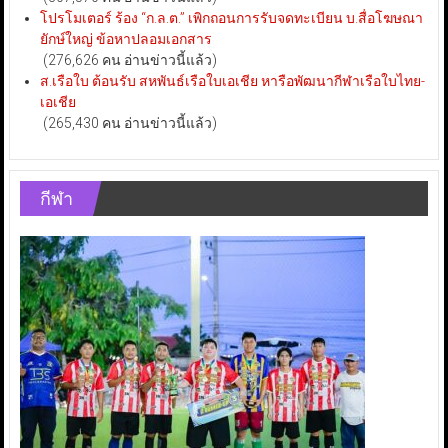
โปรโมเตอร์ ร้อง “ก.ล.ต.” เพิกถอนการรับจดทะเบียน บ.สื่อโฆษณา
ยักษ์ใหญ่ ข้อหาปลอมเอกสาร
(276,626 คน อ่านข่าวนี้แล้ว)
ส.เรือใบ ต้อนรับ สหพันธ์เรือใบเอเชีย หารือพัฒนากีฬาเรือใบไทย-
เอเชีย
(265,430 คน อ่านข่าวนี้แล้ว)
กีฬา