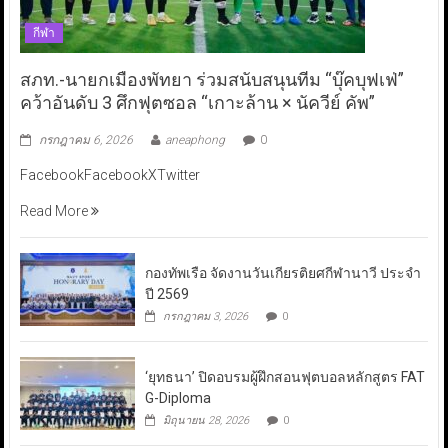
กีฬา
สภท.-นายกเมืองพัทยา ร่วมสนับสนุนทีม “บุ๊คบุฟเฟ่”
คว้าอันดับ 3 ศึกฟุตซอล “เกาะล้าน × นัควีย์ คัพ”
กรกฎาคม 6, 2026
aneaphong
0
FacebookFacebookXTwitter
Read More
กองทัพเรือ จัดงานวันเกียรติยศกีฬานาวี ประจำ
ปี 2569
กรกฎาคม 3, 2026
0
‘ยุทธนา’ ปิดอบรมผู้ฝึกสอนฟุตบอลหลักสูตร FAT
G-Diploma
มิถุนายน 28, 2026
0