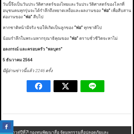
วันนี้จึงเป็นวันประวัติศาสตร์ของไทยและวันประวัติศาสตร์ของโลกที่
อนุชนคนทุกรุ่นจะได้รำลึกถึงหยาดเหงื่อและผลงานของ
“
พ่อ
”
เพื่อสืบสาน
ต่องานของ
“
พ่อ
”
สืบไป
หากชาติหน้ามีจริง ขอให้เกิดเป็นลูกของ
“
พ่อ
”
ทุกชาติไป
น้อมรำลึกในพระมหากรุณาธิคุณของ
“
พ่อ
”
ตราบชั่วชีวิตจะหาไม่
อลงกรณ์ และครอบครัว
“
พลบุตร
”
5
ธันวาคม
2564
มีผู้อ่านข่าวนี้แล้ว 2246 ครั้ง
Post
ก้าวสู่ปีที่7! กองทุนพัฒนาสื่อ จัดมหกรรมสื่อปลอดภัยและ