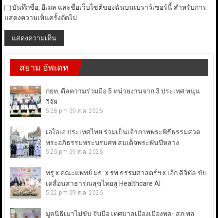
บันทึกชื่อ, อีเมล และชื่อเว็บไซต์ของฉันบนเบราว์เซอร์นี้ สำหรับการ
แสดงความเห็นครั้งถัดไป
สยาม อัพเดท
กยท. ดีลความร่วมมือ 5 หน่วยงานจาก 3 ประเทศ หนุน
วิจัย
5:28 pm
09 ส.ค. 2026
เอไอเอ ประเทศไทย ร่วมเป็นเจ้าภาพพระพิธีธรรมสวด
พระอภิธรรมพระบรมศพ สมเด็จพระพันปีหลวง
5:25 pm
09 ส.ค. 2026
ทรู x คณะแพทย์ มธ. x รพ.ธรรมศาสตร์ฯ x เอ้ก ดิจิทัล ขับ
เคลื่อนสาธารณสุขไทยสู่ Healthcare AI
5:22 pm
09 ส.ค. 2026
มูลนิธิเมาไม่ขับ จับมือ เทศบาลเมืองเมืองพล- สภ.พล