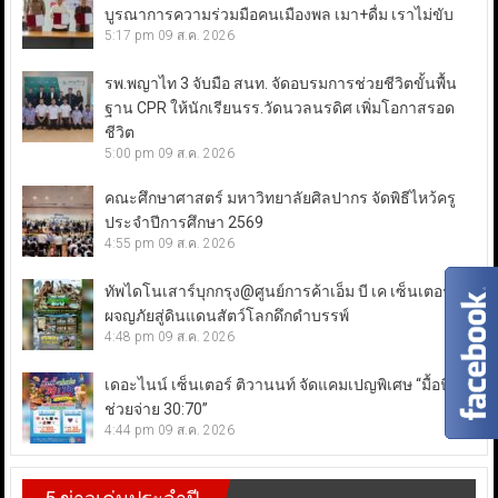
บูรณาการความร่วมมือคนเมืองพล เมา+ดื่ม เราไม่ขับ
5:17 pm
09 ส.ค. 2026
รพ.พญาไท 3 จับมือ สนท. จัดอบรมการช่วยชีวิตขั้นพื้น
ฐาน CPR ให้นักเรียนรร.วัดนวลนรดิศ เพิ่มโอกาสรอด
ชีวิต
5:00 pm
09 ส.ค. 2026
คณะศึกษาศาสตร์ มหาวิทยาลัยศิลปากร จัดพิธีไหว้ครู
ประจำปีการศึกษา 2569
4:55 pm
09 ส.ค. 2026
ทัพไดโนเสาร์บุกกรุง@ศูนย์การค้าเอ็ม บี เค เซ็นเตอร์
ผจญภัยสู่ดินแดนสัตว์โลกดึกดำบรรพ์
4:48 pm
09 ส.ค. 2026
เดอะไนน์ เซ็นเตอร์ ติวานนท์ จัดแคมเปญพิเศษ “มื้อนี้เรา
ช่วยจ่าย 30:70”
4:44 pm
09 ส.ค. 2026