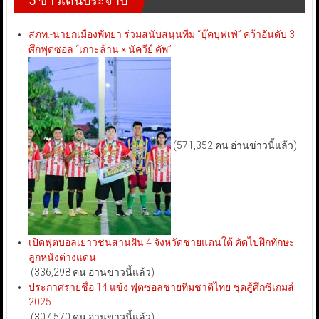
5 ข่าวเด่นประจำปี
สภท.-นายกเมืองพัทยา ร่วมสนับสนุนทีม “บุ๊คบุฟเฟ่” คว้าอันดับ 3
ศึกฟุตซอล “เกาะล้าน × นัควีย์ คัพ”
(571,352 คน อ่านข่าวนี้แล้ว)
เปิดฟุตบอลเยาวชนสานฝัน 4 จังหวัดชายแดนใต้ คัดไปฝึกทักษะ
ลูกหนังต่างแดน
(336,298 คน อ่านข่าวนี้แล้ว)
ประกาศรายชื่อ 14 แข้ง ฟุตซอลชายทีมชาติไทย ชุดสู้ศึกซีเกมส์
2025
(307,570 คน อ่านข่าวนี้แล้ว)