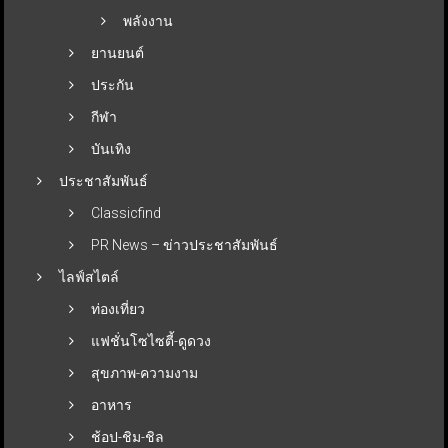
พลังงาน
ยานยนต์
ประกัน
กีฬา
บันเทิง
ประชาสัมพันธ์
Classicfind
PR News – ข่าวประชาสัมพันธ์
ไลฟ์สไตล์
ท่องเที่ยว
แฟชั่นโซไซตี้-ดูดวง
สุขภาพ-ความงาม
อาหาร
ช้อป-ชิม-ชิล