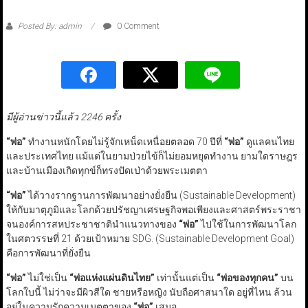
Posted By: admin
0 Comment
มีผู้อ่านข่าวนี้แล้ว 2246 ครั้ง
“
พ่อ
”
ทำงานหนักโดยไม่รู้จักเหน็ดเหนื่อยตลอด 70 ปีที่
“
พ่อ
”
ดูแลคนไทย
และประเทศไทย แม้แต่ในยามป่วยไข้ก็ไม่ยอมหยุดทำงาน ยามใดราษฎร
และบ้านเมืองเกิดทุกข์ก็ทรงปัดเป่าด้วยพระเมตตา
“
พ่อ
”
ได้วางรากฐานการพัฒนาอย่างยั่งยืน (Sustainable Development)
ให้กับมาตุภูมิและโลกด้วยปรัชญาเศรษฐกิจพอเพียงและศาสตร์พระราชา
จนองค์การสหประชาชาตินำแนวทางของ
“
พ่อ
”
ไปใช้ในการพัฒนาโลก
ในศตวรรษที่ 21 ด้วยเป้าหมาย SDG. (Sustainable Development Goal)
คือการพัฒนาที่ยั่งยืน
“
พ่อ
”
ไม่ใช่เป็น
“
พ่อแห่งแผ่นดินไทย
”
เท่านั้นแต่เป็น
“
พ่อของทุกคน
”
บน
โลกใบนี้ ไม่ว่าจะมีผิวสีใด ชายหรือหญิง นับถือศาสนาใด อยู่ที่ไหน ล้วน
อยู่ในความรักความเมตตาของ
“
พ่อ
”
เสมอ