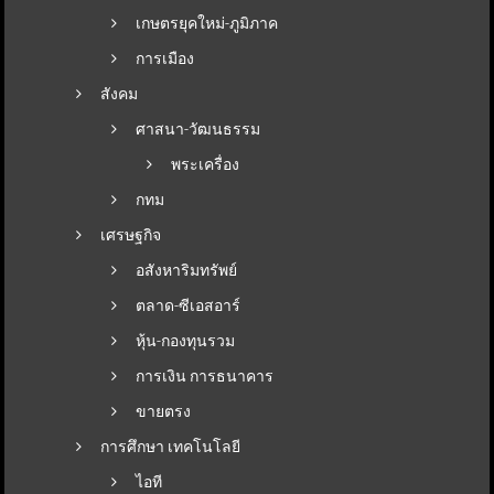
เกษตรยุคใหม่-ภูมิภาค
การเมือง
สังคม
ศาสนา-วัฒนธรรม
พระเครื่อง
กทม
เศรษฐกิจ
อสังหาริมทรัพย์
ตลาด-ซีเอสอาร์
หุ้น-กองทุนรวม
การเงิน การธนาคาร
ขายตรง
การศึกษา เทคโนโลยี
ไอที