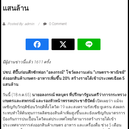
แสนล้าน
Posted By: admin
0 Comment
มีผู้อ่านข่าวนี้แล้ว 1611 ครั้ง
ปชป. ตีปี๊บก่อนศึกซักฟอก
“
อลงกรณ์
”
โชว์ผลงานเด่น
“
เกษตรฯ-พาณิชย์
”
ส่งออกสินค้าเกษตร-อาหารเพิ่มขึ้น 20% สร้างรายได้เข้าประเทศเฉียด 5
แสนล้าน
วันนี้ (18 ก.ค.65)
นายอลงกรณ์ พลบุตร ที่ปรึกษารัฐมนตรีว่าการกระทรวง
เกษตรและสหกรณ์ และรองหัวหน้าพรรคประชาธิปัตย์
เปิดเผยว่า แม้จะ
เผชิญกับวิกฤติซ้อนวิกฤติทั้งโควิด-19 และสงครามรัสเซีย-ยูเครน ส่งผลก
ระทบทำให้ต้นทุนการผลิตของสินค้าเพิ่มสูงขึ้นและยังเผชิญกับมาตรการ
ป้องกันการปนเปื้อนโควิดแต่ประเทศไทยก็สามารถสร้างรายได้เข้า
ประเทศจากการส่งออกสินค้าเกษตร อาหาร และเครื่องดื่ม ช่วง 5 เดือน