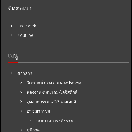
ติดต่อเรา
Facebook
Youtube
เมนู
ข่าวสาร
วิเคราะห์ บทความ ต่างประเทศ
พลังงาน-คมนาคม-โลจิสติกส์
อุตสาหกรรม-เออีซี-เอสเอมอี
อาชญากรรม
กระบวนการยุติธรรม
ภูมิภาค