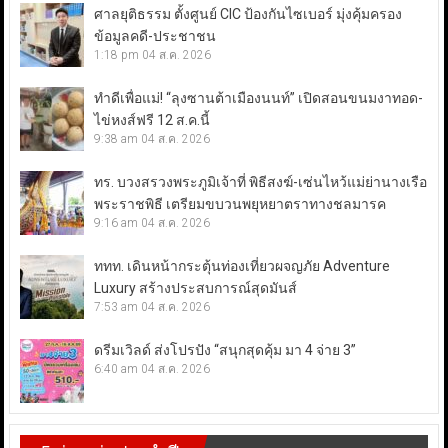
ศาลยุติธรรม ตั้งศูนย์ CIC ป้องกันไซเบอร์ มุ่งคุ้มครอง
ข้อมูลคดี-ประชาชน
1:18 pm
04 ส.ค. 2026
ทำดีเพื่อแม่! “ลุงซานต้าเมืองนนท์” เปิดสอนขนมงาทอด-
ไข่หงส์ฟรี 12 ส.ค.นี้
9:38 am
04 ส.ค. 2026
ทร. บวงสรวงพระภูมิเจ้าที่ พิธีสงฆ์-เซ่นไหว้แม่ย่านางเรือ
พระราชพิธี เตรียมขบวนพยุหยาตราทางชลมารค
9:16 am
04 ส.ค. 2026
ททท. เดินหน้ากระตุ้นท่องเที่ยวผจญภัย Adventure
Luxury สร้างประสบการณ์สุดมันส์
7:53 am
04 ส.ค. 2026
ดรีมเวิลด์ ส่งโปรปัง “สนุกสุดคุ้ม มา 4 จ่าย 3”
6:40 am
04 ส.ค. 2026