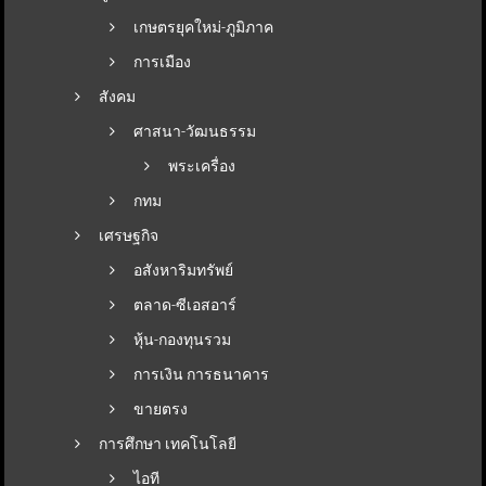
เกษตรยุคใหม่-ภูมิภาค
การเมือง
สังคม
ศาสนา-วัฒนธรรม
พระเครื่อง
กทม
เศรษฐกิจ
อสังหาริมทรัพย์
ตลาด-ซีเอสอาร์
หุ้น-กองทุนรวม
การเงิน การธนาคาร
ขายตรง
การศึกษา เทคโนโลยี
ไอที