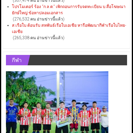
(307,474 คน อ่านข่าวนี้แล้ว)
โปรโมเตอร์ ร้อง “ก.ล.ต.” เพิกถอนการรับจดทะเบียน บ.สื่อโฆษณา
ยักษ์ใหญ่ ข้อหาปลอมเอกสาร
(276,532 คน อ่านข่าวนี้แล้ว)
ส.เรือใบ ต้อนรับ สหพันธ์เรือใบเอเชีย หารือพัฒนากีฬาเรือใบไทย-
เอเชีย
(265,338 คน อ่านข่าวนี้แล้ว)
กีฬา