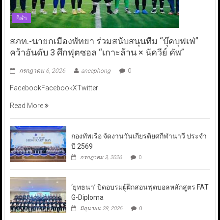
กีฬา
สภท.-นายกเมืองพัทยา ร่วมสนับสนุนทีม “บุ๊คบุฟเฟ่”
คว้าอันดับ 3 ศึกฟุตซอล “เกาะล้าน × นัควีย์ คัพ”
กรกฎาคม 6, 2026
aneaphong
0
FacebookFacebookXTwitter
Read More
กองทัพเรือ จัดงานวันเกียรติยศกีฬานาวี ประจำ
ปี 2569
กรกฎาคม 3, 2026
0
‘ยุทธนา’ ปิดอบรมผู้ฝึกสอนฟุตบอลหลักสูตร FAT
G-Diploma
มิถุนายน 28, 2026
0