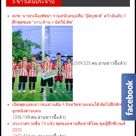
5 ข่าวเด่นประจำปี
สภท.-นายกเมืองพัทยา ร่วมสนับสนุนทีม “บุ๊คบุฟเฟ่” คว้าอันดับ 3
ศึกฟุตซอล “เกาะล้าน × นัควีย์ คัพ”
(509,525 คน อ่านข่าวนี้แล้ว)
เปิดฟุตบอลเยาวชนสานฝัน 4 จังหวัดชายแดนใต้ คัดไปฝึกทักษะ
ลูกหนังต่างแดน
(336,198 คน อ่านข่าวนี้แล้ว)
ประกาศรายชื่อ 14 แข้ง ฟุตซอลชายทีมชาติไทย ชุดสู้ศึกซีเกมส์
2025