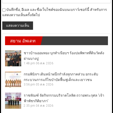
บันทึกชื่อ, อีเมล และชื่อเว็บไซต์ของฉันบนเบราว์เซอร์นี้ สำหรับการ
แสดงความเห็นครั้งถัดไป
สยาม อัพเดท
ชาวบ้านออมทอง บุกทำเนียบฯ ร้องปมพิพาทที่ดินวัดดัง
ย่านบางปู
1:48 pm
06 ส.ค. 2026
กรมพินิจฯ เดินหน้าผนึกกำลังทุกภาคส่วน ยกระดับ
กระบวนการแก้ไขบำบัดฟื้นฟูเด็กและเยาวชน
3:56 pm
05 ส.ค. 2026
ราชทัณฑ์ จัดกิจกรรมบริจาคโลหิต ถวายพระกุศล ‘เจ้า
ฟ้าพัชรกิติยาภา’
2:35 pm
04 ส.ค. 2026