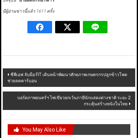
ปัจจุบัน”
นายอลงกรณ์
กล่าว
มีผู้อ่านข่าวนี้แล้ว 1611 ครั้ง
Post
ซีพีเอฟ จับมือ FIT เดินหน้าพัฒนาศักยภาพเกษตรกรปลูกข้าวโพด
ช่วยลดคาร์บอน
navigation
บอร์ดภาพยนตร์ฯ ไฟเขียวยกเว้นภาษีนักแสดงต่างชาติ ระยะ 2
กระตุ้นสร้างหนังในไทย
You May Also Like