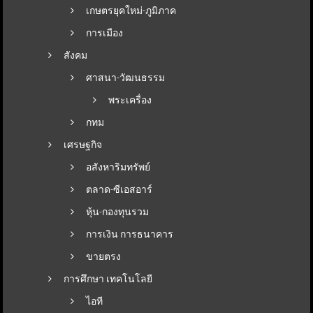
เกษตรยุคใหม่-ภูมิภาค
การเมือง
สังคม
ศาสนา-วัฒนธรรม
พระเครื่อง
กทม
เศรษฐกิจ
อสังหาริมทรัพย์
ตลาด-ซีเอสอาร์
หุ้น-กองทุนรวม
การเงิน การธนาคาร
ขายตรง
การศึกษา เทคโนโลยี
ไอที