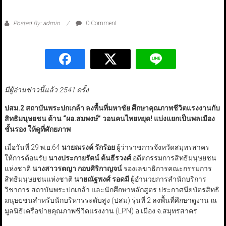
Posted By: admin
0 Comment
มีผู้อ่านข่าวนี้แล้ว 2541 ครั้ง
ปสม.2
สถาบันพระปกเกล้า ลงพื้นที่มหาชัย ศึกษาคุณภาพชีวิตแรงงานกับ
สิทธิมนุษยชน ด้าน “
ผอ.สมพงษ์”
วอนคนไทยหยุด! แบ่งแยกเป็นพลเมือง
ชั้นรอง ให้ดูที่ศักยภาพ
เมื่อวันที่ 29 พ.ย.64
นายณรงค์ รักร้อย
ผู้ว่าราชการจังหวัดสมุทรสาคร
ให้การต้อนรับ
นางประกายรัตน์ ต้นธีรวงศ์
อดีตกรรมการสิทธิมนุษยชน
แห่งชาติ
นางสาวรตญา กอบศิริกาญจน์
รองเลขาธิการคณะกรรมการ
สิทธิมนุษยชนแห่งชาติ
นายณัฐพงศ์ รอดมี
ผู้อำนวยการสำนักบริการ
วิชาการ สถาบันพระปกเกล้า และนักศึกษาหลักสูตร ประกาศนียบัตรสิทธิ
มนุษยชนสำหรับนักบริหารระดับสูง (ปสม) รุ่นที่ 2 ลงพื้นที่ศึกษาดูงาน ณ
มูลนิธิเครือข่ายคุณภาพชีวิตแรงงาน (LPN) อ.เมือง จ.สมุทรสาคร