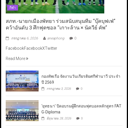
กีฬา
สภท.-นายกเมืองพัทยา ร่วมสนับสนุนทีม “บุ๊คบุฟเฟ่”
คว้าอันดับ 3 ศึกฟุตซอล “เกาะล้าน × นัควีย์ คัพ”
กรกฎาคม 6, 2026
aneaphong
0
FacebookFacebookXTwitter
Read More
กองทัพเรือ จัดงานวันเกียรติยศกีฬานาวี ประจำ
ปี 2569
กรกฎาคม 3, 2026
0
‘ยุทธนา’ ปิดอบรมผู้ฝึกสอนฟุตบอลหลักสูตร FAT
G-Diploma
มิถุนายน 28, 2026
0