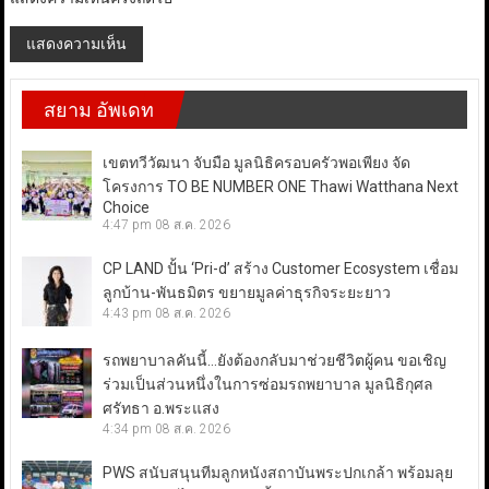
สยาม อัพเดท
เขตทวีวัฒนา จับมือ มูลนิธิครอบครัวพอเพียง จัด
โครงการ TO BE NUMBER ONE Thawi Watthana Next
Choice
4:47 pm
08 ส.ค. 2026
CP LAND ปั้น ‘Pri-d’ สร้าง Customer Ecosystem เชื่อม
ลูกบ้าน-พันธมิตร ขยายมูลค่าธุรกิจระยะยาว
4:43 pm
08 ส.ค. 2026
รถพยาบาลคันนี้…ยังต้องกลับมาช่วยชีวิตผู้คน ขอเชิญ
ร่วมเป็นส่วนหนึ่งในการซ่อมรถพยาบาล มูลนิธิกุศล
ศรัทธา อ.พระแสง
4:34 pm
08 ส.ค. 2026
PWS สนับสนุนทีมลูกหนังสถาบันพระปกเกล้า พร้อมลุย