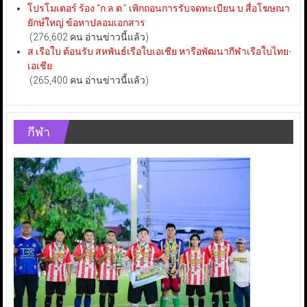
โปรโมเตอร์ ร้อง “ก.ล.ต.” เพิกถอนการรับจดทะเบียน บ.สื่อโฆษณา
ยักษ์ใหญ่ ข้อหาปลอมเอกสาร
(276,602 คน อ่านข่าวนี้แล้ว)
ส.เรือใบ ต้อนรับ สหพันธ์เรือใบเอเชีย หารือพัฒนากีฬาเรือใบไทย-
เอเชีย
(265,400 คน อ่านข่าวนี้แล้ว)
กีฬา