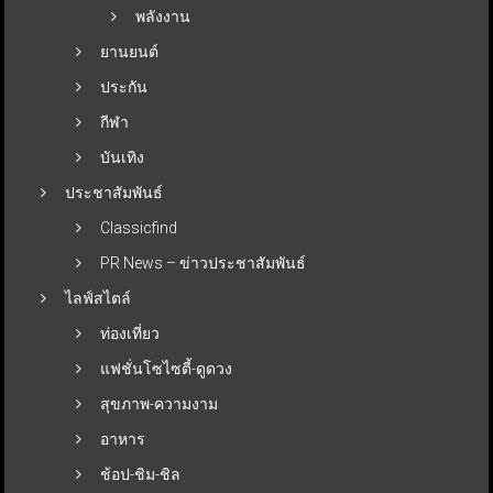
พลังงาน
ยานยนต์
ประกัน
กีฬา
บันเทิง
ประชาสัมพันธ์
Classicfind
PR News – ข่าวประชาสัมพันธ์
ไลฟ์สไตล์
ท่องเที่ยว
แฟชั่นโซไซตี้-ดูดวง
สุขภาพ-ความงาม
อาหาร
ช้อป-ชิม-ชิล