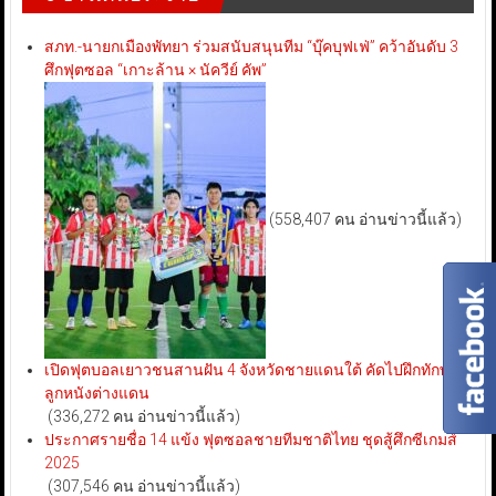
สภท.-นายกเมืองพัทยา ร่วมสนับสนุนทีม “บุ๊คบุฟเฟ่” คว้าอันดับ 3
ศึกฟุตซอล “เกาะล้าน × นัควีย์ คัพ”
(558,407 คน อ่านข่าวนี้แล้ว)
เปิดฟุตบอลเยาวชนสานฝัน 4 จังหวัดชายแดนใต้ คัดไปฝึกทักษะ
ลูกหนังต่างแดน
(336,272 คน อ่านข่าวนี้แล้ว)
ประกาศรายชื่อ 14 แข้ง ฟุตซอลชายทีมชาติไทย ชุดสู้ศึกซีเกมส์
2025
(307,546 คน อ่านข่าวนี้แล้ว)