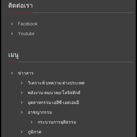
ติดต่อเรา
Facebook
Youtube
เมนู
ข่าวสาร
วิเคราะห์ บทความ ต่างประเทศ
พลังงาน-คมนาคม-โลจิสติกส์
อุตสาหกรรม-เออีซี-เอสเอมอี
อาชญากรรม
กระบวนการยุติธรรม
ภูมิภาค