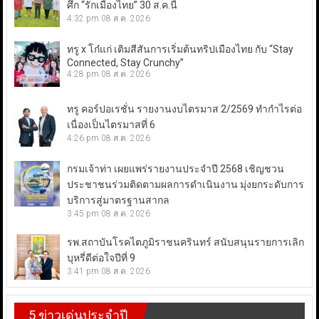
ศึก “รักเมืองไทย” 30 ส.ค.นี้
4:32 pm
08 ส.ค. 2026
ทรู x โก๋แก่ เติมสีสันการเริ่มต้นทริปเมืองไทย กับ “Stay
Connected, Stay Crunchy”
4:28 pm
08 ส.ค. 2026
ทรู คอร์ปอเรชั่น รายงานงบไตรมาส 2/2569 ทำกำไรต่อ
เนื่องเป็นไตรมาสที่ 6
4:26 pm
08 ส.ค. 2026
กรมเจ้าท่า เผยแพร่รายงานประจำปี 2568 เชิญชวน
ประชาชนร่วมติดตามผลการดำเนินงาน มุ่งยกระดับการ
บริการสู่มาตรฐานสากล
3:45 pm
08 ส.ค. 2026
รพ.สถาบันโรคไตภูมิราชนครินทร์ สนับสนุนรายการเลิก
บุหรี่ดีต่อใจปีที่ 9
3:41 pm
08 ส.ค. 2026
5 ข่าวเด่นประจำปี