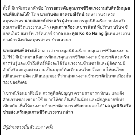
ทั้งนี้ มีเวทีเสวนาหัวข้อ
“
การยกระดับคุณภาพชีวิตแรงงานกับสิทธิมนุษย
ชนที่จับต้องได้”
โดย
นายวันชัย สาครมณีรัตน์
จัดหางานจังหวัด
สมุทรสาคร
นายสมพงษ์ สระแก้ว
ผู้อำนวยการมูลนิธิเครือข่ายส่งเสริม
คุณภาพชีวิตแรงงาน(LPN)
คุณดาวเรือง เลขวรนันท์
ที่ปรึกษา บริษัท ซี
แอลเอ็มวี สมาร์ท เวิร์คเกอร์ จำกัด และ
คุณ
Ko Ko Naing
ผู้แทนแรงงาน
ต่างด้าวจังหวัดสมุทรสาคร ร่วมเสวนา
นายสมพงษ์ สระแก้ว
กล่าวว่า ทางมูลนิธิเครือข่ายคุณภาพชีวิตแรงงาน
(LPN ) มีเป้าหมาย คือการพัฒนาคุณภาพชีวิตแรงงานข้ามชาติ ส่งเสริม
การรับรู้และเข้าถึงสิทธิ์ที่พึงจะได้รับ แรงงานข้ามชาติและผู้ติดตามมี
ศักดิ์ศรีและคุณค่าความเป็นมนุษย์ทัดเทียมคนไทย จึงอยากให้คนไทย
เปลี่ยนความคิด เปลี่ยนมุมมอง ที่ว่ากลุ่มแรงงานข้ามชาติเป็นพลเมืองชั้น
รองของสังคม
“เขาหนีร้อนมาพึ่งเย็น ควรดูที่สติปัญญา ความสามารถ ทักษะ และดึง
ศักยภาพของเขามาใช้ อยากให้คิดเป็นพี่เป็นน้อง และมีกฎหมายที่เท่า
เทียมกัน เพื่อให้แรงงานข้ามชาติสามารถพึ่งพาตนเองได้”
ผอ.มูลนิธิเครือ
ข่ายส่งเสริมคุณภาพชีวิตแรงงาน กล่าว
มีผู้อ่านข่าวนี้แล้ว 2541 ครั้ง