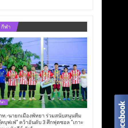
กีฬา
กีฬา
ภท.-นายกเมืองพัทยา ร่วมสนับสนุนทีม
ุ๊คบุฟเฟ่” คว้าอันดับ 3 ศึกฟุตซอล “เกาะ