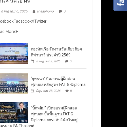
าน × นัควีย์ คัพ”
กรกฎาคม 6, 2026
aneaphong
0
cebookFacebookXTwitter
ad More
กองทัพเรือ จัดงานวันเกียรติยศ
กีฬานาวี ประจำปี 2569
กรกฎาคม 3, 2026
0
‘ยุทธนา’ ปิดอบรมผู้ฝึกสอน
ฟุตบอลหลักสูตร FAT G-Diploma
มิถุนายน 28, 2026
0
“บิ๊กหยิม” เปิดอบรมผู้ฝึกสอน
ฟุตบอลขั้นพื้นฐาน FAT G
Diploma ยกระดับโค้ชไทยสู่
ตรฐาน FA Thailand