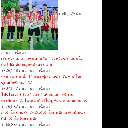
(545,625 คน
อ่านข่าวนี้แล้ว)
เปิดฟุตบอลเยาวชนสานฝัน 4 จังหวัดชายแดนใต้
คัดไปฝึกทักษะลูกหนังต่างแดน
(336,248 คน อ่านข่าวนี้แล้ว)
ประกาศรายชื่อ 14 แข้ง ฟุตซอลชายทีมชาติไทย
ชุดสู้ศึกซีเกมส์ 2025
(307,522 คน อ่านข่าวนี้แล้ว)
โปรโมเตอร์ ร้อง “ก.ล.ต.” เพิกถอนการรับจด
ทะเบียน บ.สื่อโฆษณายักษ์ใหญ่ ข้อหาปลอมเอกสาร
(276,582 คน อ่านข่าวนี้แล้ว)
ส.เรือใบ ต้อนรับ สหพันธ์เรือใบเอเชีย หารือพัฒนา
กีฬาเรือใบไทย-เอเชีย
(265,384 คน อ่านข่าวนี้แล้ว)