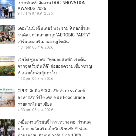
‘ราชทัณฑ์’ จัดงาน DOC INNOVATION
AWARDS 2026
9:17 am
07 ส.ค. 2026
เดอะไนน์ เซ็นเตอร์ พระราม 9 ตอกย้ำเท
รนด์สุขภาพสายสนุก ‘AEROBIC PARTY’
เบิร์นแคลอรีเผาผลาญไขมัน
4:31 pm
06 ส.ค. 2026
เจียไต๋ ชูแนวคิด “ทุกผลผลิตที่ดี เริ่มต้น
จากจุดเริ่มต้นที่ดี” ต่อยอดความเชี่ยวชาญ
ด้านเมล็ดพันธุ์แตงโม
4:13 pm
06 ส.ค. 2026
CPPC จับมือ SCGC เปิดตัวบรรจุภัณฑ์
อาหารสัตว์รีไซเคิล ชนิด Food Grade
รายแรกในอาเซียน
4:03 pm
06 ส.ค. 2026
เหยื่อเมาแล้วขับจี้ ! กระทรวง ศธ. กำหนด
นโยบายส่งเสริมเด็กนักเรียนขับขี่-ซ้อน
ท้ายรถจยย.สวมหมวกกันน็อค 100%