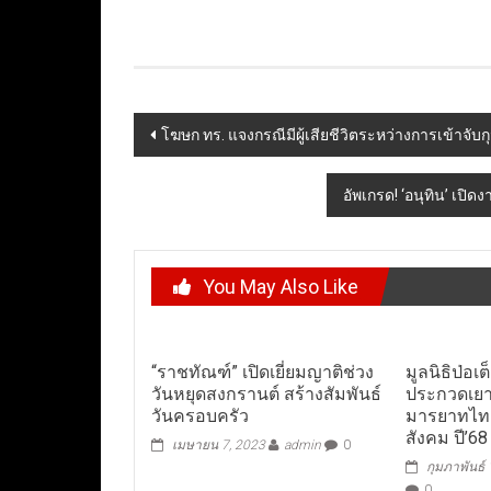
Post
โฆษก ทร. แจงกรณีมีผู้เสียชีวิตระหว่างการเข้าจ
navigation
อัพเกรด! ‘อนุทิน’ เปิด
You May Also Like
“ราชทัณฑ์” เปิดเยี่ยมญาติช่วง
มูลนิธิป่อเ
วันหยุดสงกรานต์ สร้างสัมพันธ์
ประกวดเย
วันครอบครัว
มารยาทไท
สังคม ปี’68
เมษายน 7, 2023
admin
0
กุมภาพันธ์
0