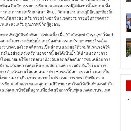
ี่สุด มีนวัตกรรมการพัฒนาและผลการปฏิบัติงานที่โดดเด่น ทั้ง
ธารณะ การส่งเสริมศาสนา ศิลปะ วัฒนธรรมและภูมิปัญญาท้องถิ่น
ารณภัย การส่งเสริมการสร้างอาชีพ นวัตกรรมการบริหารจัดการ
ะส่งเสริมคุณภาพชีวิตผู้สูงอายุ
นที่ปฏิบัติหน้าที่อย่างเข้มแข็ง เพื่อ “บำบัดทุกข์ บำรุงสุข” ให้แก่
าคส่วนในการระงับยับยั้งและป้องกันการแพร่ระบาดของโรคโค
แพร่ระบาดของโรคคลี่คลายเป็นลำดับ และขอให้ร่วมกันรณรงค์ให้
ต่อไปอย่างเคร่งครัด นอกจากนี้ ยังได้เน้นย้ำให้นำแนวทางการ
ไปขยายผลให้การพัฒนาท้องถิ่นสอดคล้องกับการขับเคลื่อนการ
ร่วมเสนอความคิดเห็น ร่วมคิด ร่วมทำ ร่วมตัดสินใจ เน้นการ
งการดำเนินงานให้ตอบสนองประชาชนได้อย่างรวดเร็ว และเป็น
มแข็งของเศรษฐกิจฐานรากภายในประเทศ การยกระดับขีดความ
น การพัฒนาศักยภาพและคุณภาพชีวิตของคนไทยให้เป็นกำลังหลักใน
ละพัฒนาปัจจัยพื้นฐานเพื่อส่งเสริมการฟื้นฟูและพัฒนาประเทศ