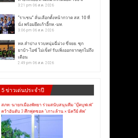
3:21 pm
06 ส.ค. 2026
“ราเชน” ลั่นเลือกตั้งหน้ากวาด สส. 10 ที่
นั่ง พร้อมยึดเก้าอี้กห.-มท.
3:06 pm
06 ส.ค. 2026
ทล.ลำปาง รวบหนุ่มฉี่ม่วง ขี่จยย. ซุก
ยาบ้า-ไอซ์ ไม่เข็ด! รับเพิ่งออกจากคุกไม่ถึง
เดือน
2:49 pm
06 ส.ค. 2026
5 ข่าวเด่นประจำปี
สภท.-นายกเมืองพัทยา ร่วมสนับสนุนทีม “บุ๊คบุฟเฟ่”
คว้าอันดับ 3 ศึกฟุตซอล “เกาะล้าน × นัควีย์ คัพ”