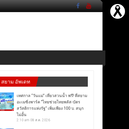
สยาม อัพเดท
เทศกาล “วันแม่” เที่ยวสวนน้ำ ฟรี! ที่สยาม
อะเมซิ่งพาร์ค “ไทยช่วยไทยพลัส-บัตร
สวัสดิการแห่งรัฐ” เพิ่มเพียง 100 บ. สนุก
ไม่อั้น
2:10 am
08 ส.ค. 2026