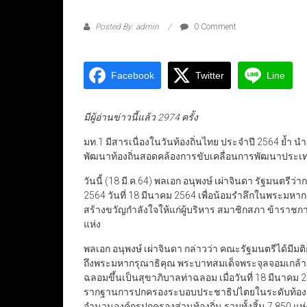
Posted By: admin
0 Comment
Facebook
Twitter
Line
มีผู้อ่านข่าวนี้แล้ว 2974 ครั้ง
มท.1 มีสารเนื่องในวันท้องถิ่นไทย ประจำปี 2564 ย
พัฒนาท้องถิ่นสอดคล้องการขับเคลื่อนการพัฒนาประเทศ 
วันนี้ (18 มี.ค.64) พลเอก อนุพงษ์ เผ่าจินดา รัฐมนตรี
2564 วันที่ 18 มีนาคม 2564 เพื่อน้อมรำลึกในพระมหาก
สร้างขวัญกำลังใจให้แก่ผู้บริหาร สมาชิกสภา ข้าราชกา
แห่ง
พลเอก อนุพงษ์ เผ่าจินดา กล่าวว่า คณะรัฐมนตรีได้มีมติก
ถึงพระมหากรุณาธิคุณ พระบาทสมเด็จพระจุลจอมเกล้าเ
ฉลอมขึ้นเป็นสุขาภิบาลท่าฉลอม เมื่อวันที่ 18 มีนาคม
รากฐานการปกครองระบอบประชาธิปไตยในระดับท้องถิ่น 
จำนวนองค์กรปกครองส่วนท้องถิ่น รวมทั้งสิ้น 7,850 