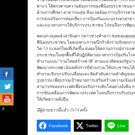
ต่าง ๆ ได้ตรงตามความต้องการของพี่น้องประชาชนมากท
ด้านการศึกษา สาธารณสุข สิ่งแวดล้อม การบริการสา
การส่งเสริมการท่องเที่ยว การป้องกันและบรรเทาสาธ
และแนวทางการให้บริการประชาชน ไปจนถึงการพัฒนาแล
พลเอก อนุพงษ์ เผ่าจินดา กล่าวช่วงท้ายว่า ขอขอบคุณทุกท่า
พี่น้องประชาชน โดยเฉพาะการผนึกกำลังร่วมกับทุกภ
วิด-19 ระลอกใหม่ที่เกิดขึ้น ส่งผลให้สถานการณ์การ
ประชาชนในทุกพื้นที่ได้ปฏิบัติตามมาตรการป้องกันโรค
ทำงานแบบ “รวมไทยสร้างชาติ” ตามแนวคิดของรัฐบาล
พัฒนาประเทศ เน้นหลักการมีส่วนร่วม ให้ประชาชนได้มี
ทำงานเชิงรุก ปรับเปลี่ยนและจัดลำดับความสำคัญขอ
รูปธรรม เพื่อบรรลุเป้าหมายการเสริมสร้างความเข้
สามารถของประเทศเพื่อรองรับการเติบโตอย่างยั่งยื
การขับเคลื่อนการพัฒนาประเทศ ไปจนถึงการปรับปรุงแ
ให้เกิดความยั่งยืน
มีผู้อ่านข่าวนี้แล้ว 2974 ครั้ง
Facebook
Twitter
Line