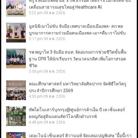
ทรู x คณะแพทย์ มธ. x รพ.ธรรมศาสตร์ฯ x เอ้ก ดิจิทัล ขับ
เคลื่อนสาธารณสุขไทยสู่ Healthcare AI
5:22 pm
09 ส.ค. 2026
มูลนิธิเมาไม่ขับ จับมือ เทศบาลเมืองเมืองพล- สภ.พล
บูรณาการความร่วมมือคนเมืองพล เมา+ดื่ม เราไม่ขับ
5:17 pm
09 ส.ค. 2026
รพ.พญาไท 3 จับมือ สนท. จัดอบรมการช่วยชีวิตขั้นพื้น
ฐาน CPR ให้นักเรียนรร.วัดนวลนรดิศ เพิ่มโอกาสรอด
ชีวิต
5:00 pm
09 ส.ค. 2026
คณะศึกษาศาสตร์ มหาวิทยาลัยศิลปากร จัดพิธีไหว้ครู
ประจำปีการศึกษา 2569
4:55 pm
09 ส.ค. 2026
ทัพไดโนเสาร์บุกกรุง@ศูนย์การค้าเอ็ม บี เค เซ็นเตอร์
ผจญภัยสู่ดินแดนสัตว์โลกดึกดำบรรพ์
4:48 pm
09 ส.ค. 2026
เดอะไนน์ เซ็นเตอร์ ติวานนท์ จัดแคมเปญพิเศษ “มื้อนี้เรา