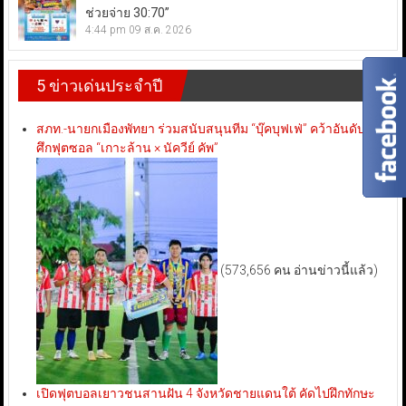
ช่วยจ่าย 30:70”
4:44 pm
09 ส.ค. 2026
5 ข่าวเด่นประจำปี
สภท.-นายกเมืองพัทยา ร่วมสนับสนุนทีม “บุ๊คบุฟเฟ่” คว้าอันดับ 3
ศึกฟุตซอล “เกาะล้าน × นัควีย์ คัพ”
(573,656 คน อ่านข่าวนี้แล้ว)
เปิดฟุตบอลเยาวชนสานฝัน 4 จังหวัดชายแดนใต้ คัดไปฝึกทักษะ