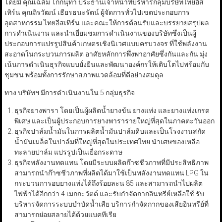
โดยมี คุณเฉลิม โกกนุทา ประธานเจ้าหน้าที่บริหารกลุ่มบริษัทไทยอีส
เทิร์น คุณถิรวัฒน์ เธียรธนะรัตน์ ผู้จัดการทั่วไปเขตประกอบการ
อุตสาหกรรม ไทยอีสเทิร์น และคณะให้การต้อนรับและบรรยายสรุปผล
การดำเนินงาน และนำเยี่ยมชมการดำเนินงานของบริษัทซึ่งเป็นผู้
ประกอบการแปรรูปสินค้าเกษตรเชิงนิเวศแบบครบวงจร ที่ใช้พลังงาน
สะอาดในกระบวนการผลิต อาศัยหลักการพึ่งพาอาศัยซึ่งกันและกัน มุ่ง
เน้นการดำเนินธุรกิจแบบยั่งยืนและพัฒนาองค์กรให้เติบโตไปพร้อมกับ
ชุมชน พร้อมทั้งการรักษาสภาพแวดล้อมที่ดีอย่างสมดุล
ทาง บริษัทฯ มีการดำเนินงานใน 5 กลุ่มธุรกิจ
ธุรกิจยางพารา โดยเป็นผู้ผลิตน้ำยางข้น ยางแท่ง และยางแท่งเกรด
พิเศษ และเป็นผู้ประกอบการยางพารารายใหญ่ที่สุดในภาคตะวันออก
ธุรกิจปาล์มน้ำมันในการผลิตน้ำมันปาล์มดิบและเป็นโรงงานสกัด
น้ำมันเมล็ดในปาล์มที่ใหญ่ที่สุดในประเทศไทย นำเศษของเหลือ
ทะลายปาล์ม แปรรูปเป็นเยื่อกระดาษ
ธุรกิจพลังงานทดแทน โดยมีระบบผลิตก๊าซชีวภาพที่มีประสิทธิภาพ
สามารถนำก๊าซชีวภาพที่ผลิตได้มาใช้เป็นพลังงานทดแทน LPG ใน
กระบวนการอบยางแท่งได้ถึงร้อยละน 85 และสามารถนำไปผลิต
ไฟฟ้าได้อีกกว่า 4 เมกกะวัตต์ และรับกำจัดกากอินทรีย์เหลือใช้ รับ
บริหารจัดการระบบบำบัดน้ำเสีย บริการกำจัดกากของเสียอินทรีย์ที่
สามารถย่อยสลายได้ด้วยแบคทีเรีย