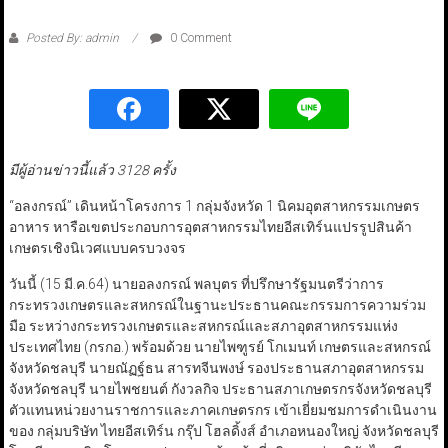
Posted By: admin
0 Comment
มีผู้อ่านข่าวนี้แล้ว 3128 ครั้ง
“อลงกรณ์” เดินหน้าโครงการ 1 กลุ่มจังหวัด 1 นิคมอุตสาหกรรมเกษตร
อาหาร หารือเขตประกอบการอุตสาหกรรมไทยอีสเทิร์นแปรรูปสินค้า
เกษตรเชิงนิเวศแบบครบวงจร
วันนี้ (15 มี.ค.64) นายอลงกรณ์ พลบุตร ที่ปรึกษารัฐมนตรีว่าการ
กระทรวงเกษตรและสหกรณ์ในฐานะประธานคณะกรรมการความร่วม
มือ ระหว่างกระทรวงเกษตรและสหกรณ์และสภาอุตสาหกรรมแห่ง
ประเทศไทย (กรกอ.) พร้อมด้วย นายไพฑูรย์ โกเมนท์ เกษตรและสหกรณ์
จังหวัดชลบุรี นายณัฏฐ์ธน สารทจีนพงษ์ รองประธานสภาอุตสาหกรรม
จังหวัดชลบุรี นายไพชยนต์ กังวลกิจ ประธานสภาเกษตรกรจังหวัดชลบุรี
ตัวแทนหน่วยงานราชการและภาคเกษตรกร เข้าเยี่ยมชมการดำเนินงาน
ของ กลุ่มบริษัท ไทยอีสเทิร์น กรุ๊ป โฮลดิ้งส์ อำเภอหนองใหญ่ จังหวัดชลบุรี