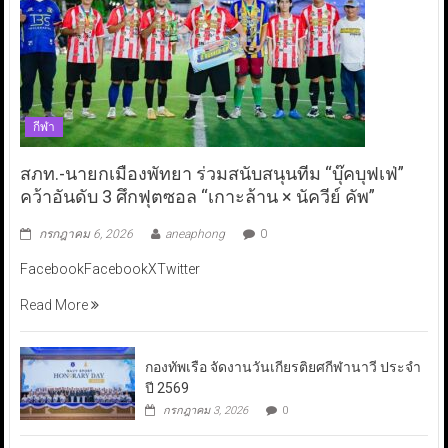
กีฬา
สภท.-นายกเมืองพัทยา ร่วมสนับสนุนทีม “บุ๊คบุฟเฟ่”
คว้าอันดับ 3 ศึกฟุตซอล “เกาะล้าน × นัควีย์ คัพ”
กรกฎาคม 6, 2026
aneaphong
0
FacebookFacebookXTwitter
Read More
กองทัพเรือ จัดงานวันเกียรติยศกีฬานาวี ประจำ
ปี 2569
กรกฎาคม 3, 2026
0