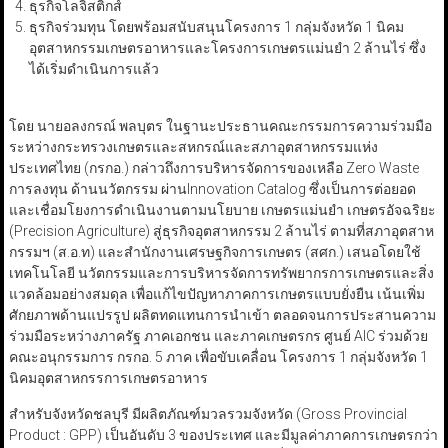
ธุรกิจโลจิสติกส์
ธุรกิจร่วมทุน โดยพร้อมสนับสนุนโครงการ 1 กลุ่มจังหวัด 1 นิคม
อุตสาหกรรมเกษตรอาหารและโครงการเกษตรแม่นยำ 2 ล้านไร่ ซึ่ง
ได้เริ่มดำเนินการแล้ว
โดย นายอลงกรณ์ พลบุตร ในฐานะประธานคณะกรรมการความร่วมมือ
ระหว่างกระทรวงเกษตรและสหกรณ์และสภาอุตสาหกรรมแห่ง
ประเทศไทย (กรกอ.) กล่าวถึงการบริหารจัดการของเหลือ Zero Waste
การลงทุน ด้านนวัตกรรม ผ่านInnovation Catalog ซึ่งเป็นการต่อยอด
และเชื่อมโยงการดำเนินงานตามนโยบาย เกษตรแม่นยำ เกษตรอัจฉริยะ
(Precision Agriculture) สู่ธุรกิจอุตสาหกรรม 2 ล้านไร่ ตามที่สภาอุตสาห
กรรมฯ (ส.อ.ท) และสำนักงานเศรษฐกิจการเกษตร (สศก.) เสนอโดยใช้
เทคโนโลยี นวัตกรรมและการบริหารจัดการทรัพยากรการเกษตรและสิ่ง
แวดล้อมอย่างสมดุล เพื่อแก้ไขปัญหาภาคการเกษตรแบบยั่งยืน เน้นเพิ่ม
ศักยภาพด้านแปรรูป ผลิตทดแทนการนำเข้า ตลอดจนการประสานความ
ร่วมมือระหว่างภาครัฐ ภาคเอกชน และภาคเกษตรกร ศูนย์ AIC ร่วมด้วย
คณะอนุกรรมการ กรกอ. 5 ภาค เพื่อขับเคลื่อน โครงการ 1 กลุ่มจังหวัด 1
นิคมอุตสาหกรรการเกษตรอาหาร
สำหรับจังหวัดชลบุรี มีผลิตภัณฑ์มวลรวมจังหวัด (Gross Provincial
Product : GPP) เป็นอันดับ 3 ของประเทศ และมีมูลค่าภาคการเกษตรกว่า