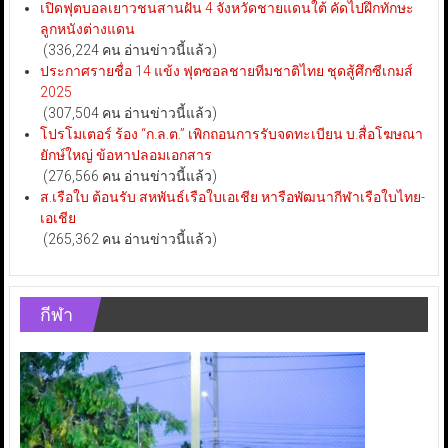
เปิดฟุตบอลเยาวชนสานฝัน 4 จังหวัดชายแดนใต้ คัดไปฝึกทักษะ
ลูกหนังต่างแดน
(336,224 คน อ่านข่าวนี้แล้ว)
ประกาศรายชื่อ 14 แข้ง ฟุตซอลชายทีมชาติไทย ชุดสู้ศึกซีเกมส์
2025
(307,504 คน อ่านข่าวนี้แล้ว)
โปรโมเตอร์ ร้อง “ก.ล.ต.” เพิกถอนการรับจดทะเบียน บ.สื่อโฆษณา
ยักษ์ใหญ่ ข้อหาปลอมเอกสาร
(276,566 คน อ่านข่าวนี้แล้ว)
ส.เรือใบ ต้อนรับ สหพันธ์เรือใบเอเชีย หารือพัฒนากีฬาเรือใบไทย-
เอเชีย
(265,362 คน อ่านข่าวนี้แล้ว)
กีฬา