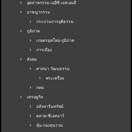
อุตสาหกรรม-เออีซี-เอสเอมอี
อาชญากรรม
กระบวนการยุติธรรม
ภูมิภาค
เกษตรยุคใหม่-ภูมิภาค
การเมือง
สังคม
ศาสนา-วัฒนธรรม
พระเครื่อง
กทม
เศรษฐกิจ
อสังหาริมทรัพย์
ตลาด-ซีเอสอาร์
หุ้น-กองทุนรวม