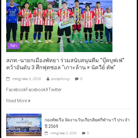
กีฬา
สภท.-นายกเมืองพัทยา ร่วมสนับสนุนทีม “บุ๊คบุฟเฟ่”
คว้าอันดับ 3 ศึกฟุตซอล “เกาะล้าน × นัควีย์ คัพ”
กรกฎาคม 6, 2026
aneaphong
0
FacebookFacebookXTwitter
Read More
กองทัพเรือ จัดงานวันเกียรติยศกีฬานาวี ประจำ
ปี 2569
กรกฎาคม 3, 2026
0