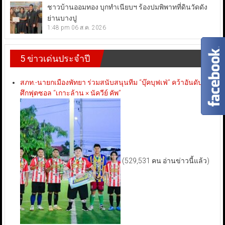
ชาวบ้านออมทอง บุกทำเนียบฯ ร้องปมพิพาทที่ดินวัดดัง
ย่านบางปู
1:48 pm
06 ส.ค. 2026
5 ข่าวเด่นประจำปี
สภท.-นายกเมืองพัทยา ร่วมสนับสนุนทีม “บุ๊คบุฟเฟ่” คว้าอันดับ 3
ศึกฟุตซอล “เกาะล้าน × นัควีย์ คัพ”
(529,531 คน อ่านข่าวนี้แล้ว)