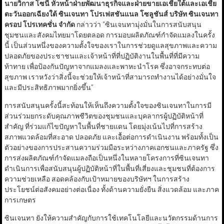
นายวิกาส โซนี หัวหน้าฝ่ายพัฒนาธุรกิจและฝ่ายขายเอเชียใต้และเอเชีย
ตะวันออกเฉียงใต้ ซินเจนทา โปรเฟสชันแนล โซลูชันส์ บริษัท ซินเจนทา
ครอป โปรเทคชั่น จำกัด
กล่าวว่า “ซินเจนทามุ่งมั่นในการสนับสนุน
ชุมชนและสังคมไทยมาโดยตลอด การมอบผลิตภัณฑ์กำจัดแมลงในครั้ง
นี้ เป็นส่วนหนึ่งของความตั้งใจของเราในการช่วยดูแลสุขภาพและความ
ปลอดภัยของประชาชนและเจ้าหน้าที่ที่ปฏิบัติงานในพื้นที่ที่มีความ
ท้าทาย เพื่อป้องกันปัญหาจากแมลงและพาหะนำโรค ซึ่งอาจกระทบต่อ
สุขภาพ เราหวังว่าสิ่งนี้จะช่วยให้เจ้าหน้าที่สามารถทำงานได้อย่างมั่นใจ
และมีประสิทธิภาพมากยิ่งขึ้น”
การสนับสนุนครั้งนี้สะท้อนให้เห็นถึงความตั้งใจของซินเจนทาในการมี
ส่วนร่วมยกระดับคุณภาพชีวิตของชุมชนและบุคลากรผู้ปฏิบัติหน้าที่
สำคัญ ที่ร่วมแก้ไขปัญหาในพื้นที่ชายแดน โดยมุ่งเน้นไปที่การสร้าง
สภาพแวดล้อมที่สะอาด ปลอดภัย และเอื้อต่อการดำเนินงาน พร้อมทั้งเป็น
ตัวอย่างของการประสานความร่วมมือระหว่างภาคเอกชนและภาครัฐ ซึ่ง
การส่งผลิตภัณฑ์กำจัดแมลงถือเป็นหนึ่งในหลายโครงการที่ซินเจนทา
ดำเนินการเพื่อสนับสนุนผู้ปฏิบัติหน้าที่ในพื้นที่เสี่ยงและชุมชนที่ต้องการ
ความช่วยเหลือ สอดคล้องกับเป้าหมายของบริษัทฯ ในการสร้าง
ประโยชน์ต่อสังคมอย่างต่อเนื่อง ทั้งด้านความยั่งยืน สิ่งแวดล้อม และภาค
การเกษตร
ซินเจนทา ยังให้ความสำคัญกับการใช้เทคโนโลยีและนวัตกรรมด้านการ