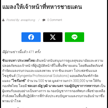
แมลงให้เจ้าหน้าที่ทหารชายแดน
Posted By: aneaphong
0 Comment
มีผู้อ่านข่าวนี้แล้ว 471 ครั้ง
ซินเจนทา ประเทศไทย
เดินหน้าสนับสนุนการดูแลสุขอนามัยและความ
ปลอดภัยของเจ้าหน้าที่ผู้ปฏิบัติหน้าที่ในพื้นที่ชายแดน โดยทีมผลิตภัณฑ์
กำจัดแมลงรบกวนและแมลงพาหะ จาก ซินเจนทา โปรเฟสชันแนล
โซลูชันส์ (Syngenta Professional Solutions) มอบผลิตภัณฑ์กำจัด
แมลง
“ไซร๊อกซ์”
จำนวน 500 ขวด มูลค่ารวมกว่า 300,000 บาท ให้กับ
กองทัพไทย โดยมี
พลเอก ณัฐวุฒิ นาคะนคร รองผู้บัญชาการทหารบก
เป็น
ผู้แทนรับมอบอย่างเป็นทางการ ณ กองบัญชาการกองทัพบก เพื่อช่วยเหลือ
กำลังพลในพื้นที่ปฏิบัติการที่กำลังประสบปัญหาแมลงรบกวนอันนำมาซึ่ง
พาหะนำโรค