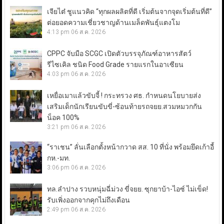
เจียไต๋ ชูแนวคิด “ทุกผลผลิตที่ดี เริ่มต้นจากจุดเริ่มต้นที่ดี”
ต่อยอดความเชี่ยวชาญด้านเมล็ดพันธุ์แตงโม
4:13 pm
06 ส.ค. 2026
CPPC จับมือ SCGC เปิดตัวบรรจุภัณฑ์อาหารสัตว์
รีไซเคิล ชนิด Food Grade รายแรกในอาเซียน
4:03 pm
06 ส.ค. 2026
เหยื่อเมาแล้วขับจี้ ! กระทรวง ศธ. กำหนดนโยบายส่ง
เสริมเด็กนักเรียนขับขี่-ซ้อนท้ายรถจยย.สวมหมวกกัน
น็อค 100%
3:21 pm
06 ส.ค. 2026
“ราเชน” ลั่นเลือกตั้งหน้ากวาด สส. 10 ที่นั่ง พร้อมยึดเก้าอี้
กห.-มท.
3:06 pm
06 ส.ค. 2026
ทล.ลำปาง รวบหนุ่มฉี่ม่วง ขี่จยย. ซุกยาบ้า-ไอซ์ ไม่เข็ด!
รับเพิ่งออกจากคุกไม่ถึงเดือน
2:49 pm
06 ส.ค. 2026