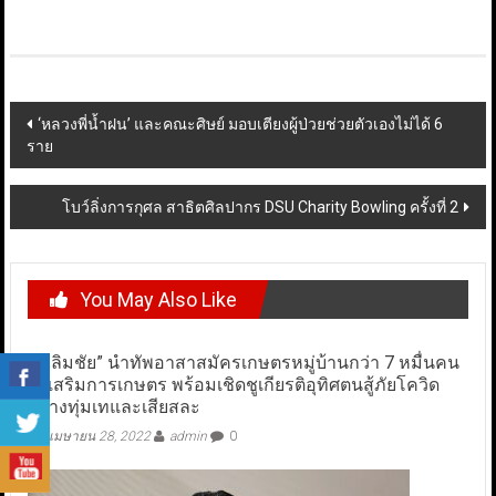
Post
‘หลวงพี่น้ำฝน’ และคณะศิษย์ มอบเตียงผู้ป่วยช่วยตัวเองไม่ได้ 6
ราย
navigation
โบว์ลิ่งการกุศล สาธิตศิลปากร DSU Charity Bowling ครั้งที่ 2
You May Also Like
“เฉลิมชัย” นำทัพอาสาสมัครเกษตรหมู่บ้านกว่า 7 หมื่นคน
ส่งเสริมการเกษตร พร้อมเชิดชูเกียรติอุทิศตนสู้ภัยโควิด
อย่างทุ่มเทและเสียสละ
เมษายน 28, 2022
admin
0