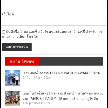
เว็บไซต์
บันทึกชื่อ, อีเมล และชื่อเว็บไซต์ของฉันบนเบราว์เซอร์นี้ สำหรับการ
แสดงความเห็นครั้งถัดไป
สยาม อัพเดท
‘ราชทัณฑ์’ จัดงาน DOC INNOVATION AWARDS 2026
9:17 am
07 ส.ค. 2026
เดอะไนน์ เซ็นเตอร์ พระราม 9 ตอกย้ำเทรนด์สุขภาพสาย
สนุก ‘AEROBIC PARTY’ เบิร์นแคลอรีเผาผลาญไขมัน
4:31 pm
06 ส.ค. 2026