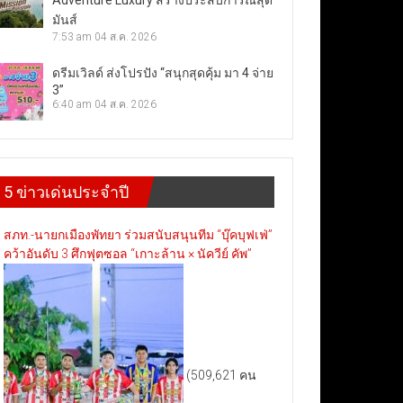
Adventure Luxury สร้างประสบการณ์สุด
มันส์
7:53 am
04 ส.ค. 2026
ดรีมเวิลด์ ส่งโปรปัง “สนุกสุดคุ้ม มา 4 จ่าย
3”
6:40 am
04 ส.ค. 2026
5 ข่าวเด่นประจำปี
สภท.-นายกเมืองพัทยา ร่วมสนับสนุนทีม “บุ๊คบุฟเฟ่”
คว้าอันดับ 3 ศึกฟุตซอล “เกาะล้าน × นัควีย์ คัพ”
(509,621 คน