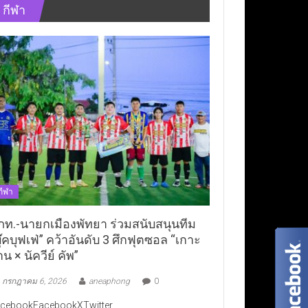
กีฬา
กีฬา
ภท.-นายกเมืองพัทยา ร่วมสนับสนุนทีม
ุ๊คบุฟเฟ่” คว้าอันดับ 3 ศึกฟุตซอล “เกาะ
าน × นัควีย์ คัพ”
กรกฎาคม 6, 2026
aneaphong
0
cebookFacebookXTwitter