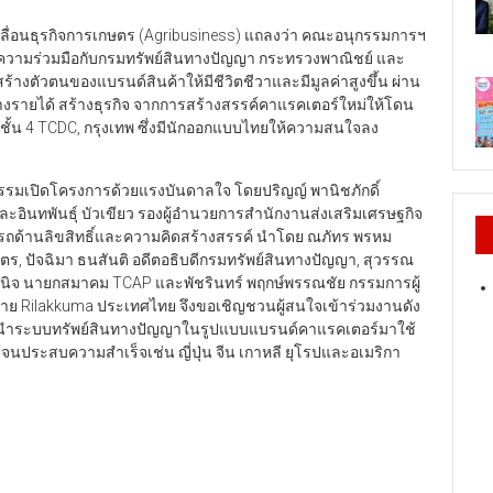
ื่อนธุรกิจการเกษตร (Agribusiness) แถลงว่า คณะอนุกรรมการฯ
วามร่วมมือกับกรมทรัพย์สินทางปัญญา กระทรวงพาณิชย์ และ
างตัวตนของแบรนด์สินค้าให้มีชีวิตชีวาและมีมูลค่าสูงขึ้น ผ่าน
างรายได้ สร้างธุรกิจ จากการสร้างสรรค์คาแรคเตอร์ใหม่ให้โดน
่น ชั้น 4 TCDC, กรุงเทพ ซึ่งมีนักออกแบบไทยให้ความสนใจลง
รมเปิดโครงการด้วยแรงบันดาลใจ โดยปริญญ์ พานิชภักดิ์
ินทพันธุ์ บัวเขียว รองผู้อำนวยการสำนักงานส่งเสริมเศรษฐกิจ
ถด้านลิขสิทธิ์และความคิดสร้างสรรค์ นำโดย ณภัทร พรหม
, ปัจฉิมา ธนสันติ อดีตอธิบดีกรมทรัพย์สินทางปัญญา, สุวรรณ
ีวินิจ นายกสมาคม TCAP และพัชรินทร์ พฤกษ์พรรณชัย กรรมการผู้
ำหน่าย Rilakkuma ประเทศไทย จึงขอเชิญชวนผู้สนใจเข้าร่วมงานดัง
ี่นำระบบทรัพย์สินทางปัญญาในรูปแบบแบรนด์คาแรคเตอร์มาใช้
นประสบความสำเร็จเช่น ญี่ปุ่น จีน เกาหลี ยุโรปและอเมริกา