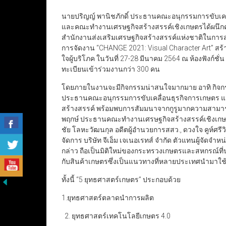
นายปริญญ์ พานิชภักดิ์ ประธานคณะอนุกรรมการขับเคล
และคณะทำงานเศรษฐกิจสร้างสรรค์เชิงเกษตรได้ผนึกค
สำนักงานส่งเสริมเศรษฐกิจสร้างสรรค์แห่งชาติในการสร้
การจัดงาน “CHANGE 2021: Visual Character Art” สร้
ใจผู้บริโภค ในวันที่ 27-28 มีนาคม 2564 ณ ห้องฟังก์ชั
ทะเบียนเข้าร่วมงานกว่า 300 คน
โดยภายในงานจะมีกิจกรรมน่าสนใจมากมาย อาทิ กิจกร
ประธานคณะอนุกรรมการขับเคลื่อนธุรกิจการเกษตร และอ
สร้างสรรค์ พร้อมพบการสัมมนาจากกูรูมากความสามาร
พฤกษ์ ประธานคณะทำงานเศรษฐกิจสร้างสรรค์เชิงเกษตร
ชัย โลหะวัฒนกุล อดีตผู้อำนวยการสสว., ดวงใจ คูห์ศร
จัดการ บริษัท จีเอ็ม เจเนอเรทส์ จำกัด ตัวแทนผู้จัดจ
กล่าว ถือเป็นมิติใหม่ของกระทรวงเกษตรและสหกรณ์ท
กับสินค้าเกษตรซึ่งเป็นแนวทางที่หลายประเทศนำมาใช้จ
ทั้งนี้ “5 ยุทธศาสตร์เกษตร” ประกอบด้วย
1.ยุทธศาสตร์ตลาดนำการผลิต
ยุทธศาสตร์เทคโนโลยีเกษตร 4.0