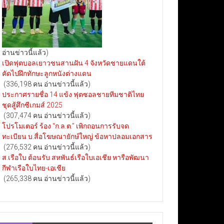
อ่านข่าวนี้แล้ว)
เปิดฟุตบอลเยาวชนสานฝัน 4 จังหวัดชายแดนใต้
คัดไปฝึกทักษะลูกหนังต่างแดน
(336,198 คน อ่านข่าวนี้แล้ว)
ประกาศรายชื่อ 14 แข้ง ฟุตซอลชายทีมชาติไทย
ชุดสู้ศึกซีเกมส์ 2025
(307,474 คน อ่านข่าวนี้แล้ว)
โปรโมเตอร์ ร้อง “ก.ล.ต.” เพิกถอนการรับจด
ทะเบียน บ.สื่อโฆษณายักษ์ใหญ่ ข้อหาปลอมเอกสาร
(276,532 คน อ่านข่าวนี้แล้ว)
ส.เรือใบ ต้อนรับ สหพันธ์เรือใบเอเชีย หารือพัฒนา
กีฬาเรือใบไทย-เอเชีย
(265,338 คน อ่านข่าวนี้แล้ว)