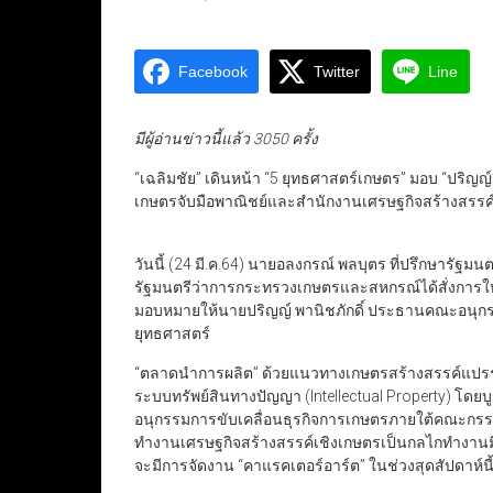
Facebook
Twitter
Line
มีผู้อ่านข่าวนี้แล้ว 3050 ครั้ง
“เฉลิมชัย” เดินหน้า “5 ยุทธศาสตร์เกษตร” มอบ “ปริญญ์”
เกษตรจับมือพาณิชย์และสำนักงานเศรษฐกิจสร้างสรรค์เ
วันนี้ (24 มี.ค.64) นายอลงกรณ์ พลบุตร ที่ปรึกษารัฐ
รัฐมนตรีว่าการกระทรวงเกษตรและสหกรณ์ได้สั่งการให้
มอบหมายให้นายปริญญ์ พานิชภักดิ์ ประธานคณะอนุกรรม
ยุทธศาสตร์
“ตลาดนำการผลิต” ด้วยแนวทางเกษตรสร้างสรรค์แปรรูป
ระบบทรัพย์สินทางปัญญา (Intellectual Property) โด
อนุกรรมการขับเคลื่อนธุรกิจการเกษตรภายใต้คณะกรรม
ทำงานเศรษฐกิจสร้างสรรค์เชิงเกษตรเป็นกลไกทำงา
จะมีการจัดงาน “คาแรคเตอร์อาร์ต” ในช่วงสุดสัปดาห์