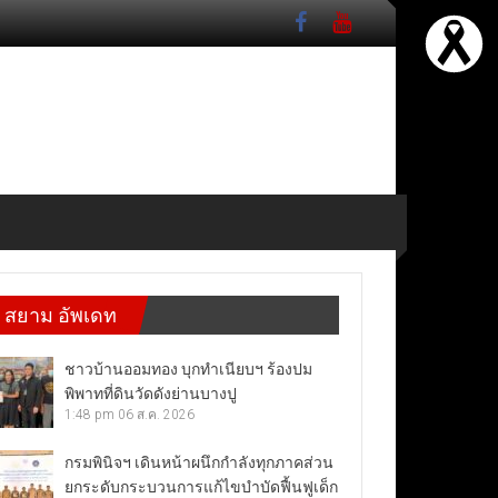
สยาม อัพเดท
ชาวบ้านออมทอง บุกทำเนียบฯ ร้องปม
พิพาทที่ดินวัดดังย่านบางปู
1:48 pm
06 ส.ค. 2026
กรมพินิจฯ เดินหน้าผนึกกำลังทุกภาคส่วน
ยกระดับกระบวนการแก้ไขบำบัดฟื้นฟูเด็ก