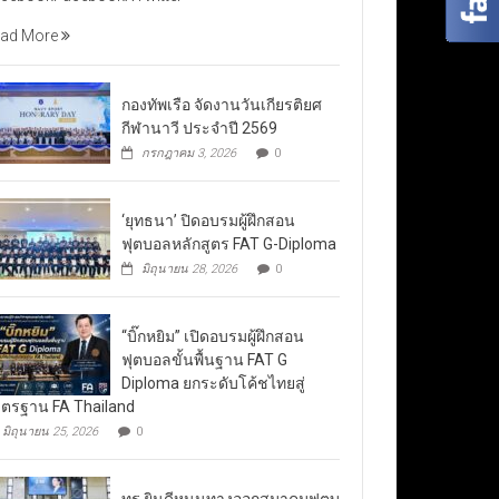
ad More
กองทัพเรือ จัดงานวันเกียรติยศ
กีฬานาวี ประจำปี 2569
กรกฎาคม 3, 2026
0
‘ยุทธนา’ ปิดอบรมผู้ฝึกสอน
ฟุตบอลหลักสูตร FAT G-Diploma
มิถุนายน 28, 2026
0
“บิ๊กหยิม” เปิดอบรมผู้ฝึกสอน
ฟุตบอลขั้นพื้นฐาน FAT G
Diploma ยกระดับโค้ชไทยสู่
ตรฐาน FA Thailand
มิถุนายน 25, 2026
0
ทรู ยินดีหนุนทางออกสมาคมฟุตบ