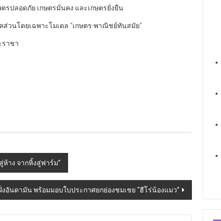
เกษตรปลอดภัย เกษตรมั่นคง และเกษตรยั่งยืน
าคส่วนโดยเฉพาะโมเดล “เกษตร-พาณิชย์ทันสมัย”
ระราชา
ห้าง จากหิ้งสู่ฟาร์ม”
อฝั่งอันดามัน พร้อมมอบใบประกาศยกย่องชมเชย “ฮีโร่น้องแมว”