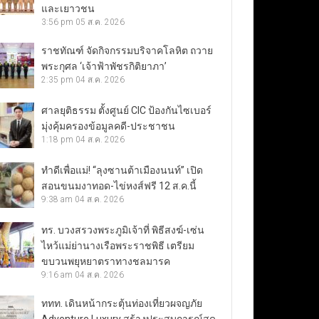
และเยาวชน
3:56 pm
05 ส.ค. 2026
ราชทัณฑ์ จัดกิจกรรมบริจาคโลหิต ถวาย
พระกุศล ‘เจ้าฟ้าพัชรกิติยาภา’
2:35 pm
04 ส.ค. 2026
ศาลยุติธรรม ตั้งศูนย์ CIC ป้องกันไซเบอร์
มุ่งคุ้มครองข้อมูลคดี-ประชาชน
1:18 pm
04 ส.ค. 2026
ทำดีเพื่อแม่! “ลุงซานต้าเมืองนนท์” เปิด
สอนขนมงาทอด-ไข่หงส์ฟรี 12 ส.ค.นี้
9:38 am
04 ส.ค. 2026
ทร. บวงสรวงพระภูมิเจ้าที่ พิธีสงฆ์-เซ่น
ไหว้แม่ย่านางเรือพระราชพิธี เตรียม
ขบวนพยุหยาตราทางชลมารค
9:16 am
04 ส.ค. 2026
ททท. เดินหน้ากระตุ้นท่องเที่ยวผจญภัย