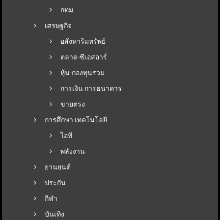
กทม
เศรษฐกิจ
อสังหาริมทรัพย์
ตลาด-ซีเอสอาร์
หุ้น-กองทุนรวม
การเงิน การธนาคาร
ขายตรง
การศึกษา เทคโนโลยี
ไอที
พลังงาน
ยานยนต์
ประกัน
กีฬา
บันเทิง