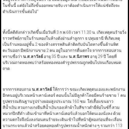
ในชั้นนี้ แต่ยังไม่ถึงขั้นออกหมายจับ เราต้องดำเนินการให้แน่ชัดถึงจะ
ดำเนินการขั้นต่อไป”
ทั้งนี้คดีดังกล่าวเกิดขึ้นเมื่อวันที่ 3 ก.พ.68 เวลา 11.30 น. เกิดเหตุคนร้ายวิ่ง
ราวทรัพย์ภายในร้านทองในห้างดังย่านลำลูกกา จ.ปทุมธานี ที่เกิดเหตุ
เป็นร้านทองอยู่ชั้น 2 ของห้างสรรพสินค้าติดกับบันไดทางขึ้นด้านทิศ
ตะวันออก มีพนักงานขาย 2 คน อยู่ในอาการตื่นตกใจ จากการสอบสวน
ทราบชื่อว่า
น.ส.ลาวัลย์
อายุ 35 ปี และ
น.ส.นิภาพร
อายุ 29 ปี โดยที่
บริเวณถาดทองพบว่าสร้อยทองทองคำรูปพรรณถูกหยิบไปจนเกือบหมด
ถาด
จากการสอบถาม
น.ส.ลาวัลย์
ให้การว่า ขณะเกิดเหตุตนเองและพนักงาน
อีกคนอยู่บริเวณหน้าเคาน์เตอร์ ตอนนั้นไม่มีลูกค้าโดยมีคนร้ายชาย 1 คน
รูปพรรณสัณฐานรูปร่างผอมสูงประมาณ 160 ซม. ใส่เสื้อแขนยาว
สีน้ำเงิน สวมกางเกงยีนสีน้ำเงินรองเท้าผ้าใบสีขาวดำยี่ห้อไนซ์กี้ สวม
หมวกปีกสีดำ เดินเข้ามาที่หน้าเคาน์เตอร์แล้วบอกให้ตนเองนั่งลง ด้วย
ความตกใจจึงนั่งลงก่อนคนร้ายจะเดินเข้าไปที่หน้าตู้ทองก่อนที่จะเลื่อน
บานกระจกแล้วนำสร้อยคอทองคำรูปพรรณน้ำหนักต่าง ๆ รวมกว่า 113