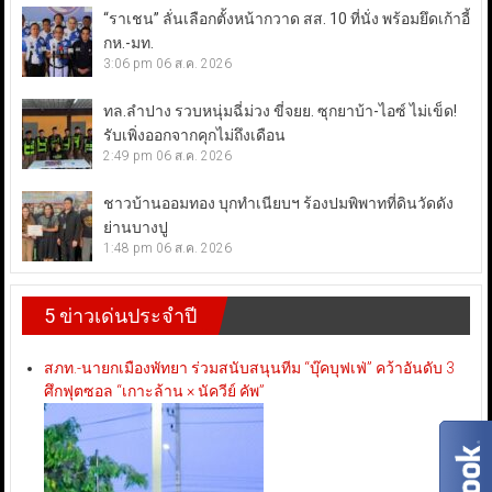
“ราเชน” ลั่นเลือกตั้งหน้ากวาด สส. 10 ที่นั่ง พร้อมยึดเก้าอี้
กห.-มท.
3:06 pm
06 ส.ค. 2026
ทล.ลำปาง รวบหนุ่มฉี่ม่วง ขี่จยย. ซุกยาบ้า-ไอซ์ ไม่เข็ด!
รับเพิ่งออกจากคุกไม่ถึงเดือน
2:49 pm
06 ส.ค. 2026
ชาวบ้านออมทอง บุกทำเนียบฯ ร้องปมพิพาทที่ดินวัดดัง
ย่านบางปู
1:48 pm
06 ส.ค. 2026
5 ข่าวเด่นประจำปี
สภท.-นายกเมืองพัทยา ร่วมสนับสนุนทีม “บุ๊คบุฟเฟ่” คว้าอันดับ 3
ศึกฟุตซอล “เกาะล้าน × นัควีย์ คัพ”