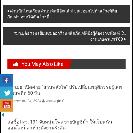
Post
ด่วนนักโทษเรือนจำนนท์หนีอีกแล้ว! ขณะออกไปทำสร้างพิพิธ
ภัณฑ์ฯ คาดได้ตัวเร็วๆนี้
navigation
รมว.ยุติธรรม เยี่ยมชมออกร้านผลิตภัณฑ์ฝีมือผู้ต้องราชทัณฑ์ ใน
งานเกษตรแฟร์’68
You May Also Like
รมว.ยธ. เปิดค่าย “สานพลังใจ” ปรับเปลี่ยนพฤติกรรมผู้เสพ
ยาเสพติด 60 วัน
มกราคม 24, 2024
admin
0
ล่อซื้อ! ตร. 191 จับหนุ่มโพสขายบัญชีม้า ให้เว็บพนัน
ออนไลน์ คาห้างดังย่านรังสิต