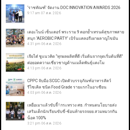
‘ราชทัณฑ์’ จัดงาน DOC INNOVATION AWARDS 2026
9:17 am
07 ส.ค. 2026
เดอะไนน์ เซ็นเตอร์ พระราม 9 ตอกย้ำเทรนด์สุขภาพสาย
สนุก ‘AEROBIC PARTY’ เบิร์นแคลอรีเผาผลาญไขมัน
4:31 pm
06 ส.ค. 2026
เจียไต๋ ชูแนวคิด “ทุกผลผลิตที่ดี เริ่มต้นจากจุดเริ่มต้นที่ดี”
ต่อยอดความเชี่ยวชาญด้านเมล็ดพันธุ์แตงโม
4:13 pm
06 ส.ค. 2026
CPPC จับมือ SCGC เปิดตัวบรรจุภัณฑ์อาหารสัตว์
รีไซเคิล ชนิด Food Grade รายแรกในอาเซียน
4:03 pm
06 ส.ค. 2026
เหยื่อเมาแล้วขับจี้ ! กระทรวง ศธ. กำหนดนโยบายส่ง
เสริมเด็กนักเรียนขับขี่-ซ้อนท้ายรถจยย.สวมหมวกกัน
น็อค 100%
3:21 pm
06 ส.ค. 2026