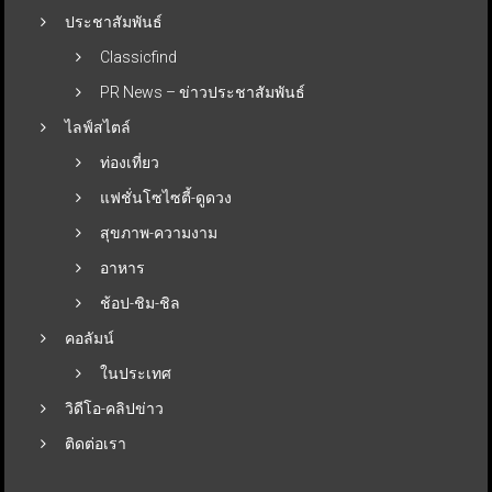
ประชาสัมพันธ์
Classicfind
PR News – ข่าวประชาสัมพันธ์
ไลฟ์สไตล์
ท่องเที่ยว
แฟชั่นโซไซตี้-ดูดวง
สุขภาพ-ความงาม
อาหาร
ช้อป-ชิม-ชิล
คอลัมน์
ในประเทศ
วิดีโอ-คลิปข่าว
ติดต่อเรา