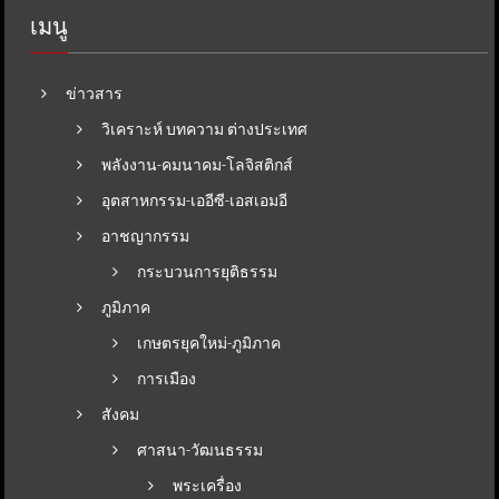
เมนู
ข่าวสาร
วิเคราะห์ บทความ ต่างประเทศ
พลังงาน-คมนาคม-โลจิสติกส์
อุตสาหกรรม-เออีซี-เอสเอมอี
อาชญากรรม
กระบวนการยุติธรรม
ภูมิภาค
เกษตรยุคใหม่-ภูมิภาค
การเมือง
สังคม
ศาสนา-วัฒนธรรม
พระเครื่อง