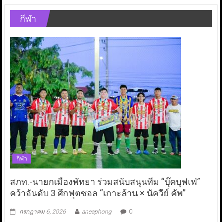
กีฬา
กีฬา
สภท.-นายกเมืองพัทยา ร่วมสนับสนุนทีม “บุ๊คบุฟเฟ่”
คว้าอันดับ 3 ศึกฟุตซอล “เกาะล้าน × นัควีย์ คัพ”
กรกฎาคม 6, 2026
aneaphong
0