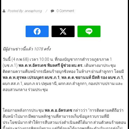
Posted By: aneaphong
0 Comment
มีผู้อ่านข่าวนี้แล้ว 1078 ครั้ง
วันนี้ (4 ก.พ.68) เวลา 10.00 น. ที่กองบัญชาการตำรวจภูธรภาค 1
(บช.ภ.1)
พล.ต.ท.อัครเดช พิมลศรี ผู้ช่วย ผบ.ตร.
เดินทางมาประชุม
ติดตามความคืบหน้ากรณีคนร้ายบุกชิงทอง ในห้างฯ ย่านลำลูกกา โดยมี
พล.ต.ท.สุรพล เปรมบุตร ผบช.ภ.
1
,
พล.ต.ต.ชยานนท์ มีสติ รอง ผบช.ภ.
1
,
ผบก.สส.ภ.1, ผบก.ภ.จว.ปทุมธานี, ผกก.สภ.ลำลูกกา, กองปราบปราม และ
สอบสวนกลาง ร่วมประชุม
โดยภายหลังการประชุม
พล.ต.อ.อัครเดช
กล่าวว่า “การติดตามคดีถือว่า
คืบหน้าไปมาก มีพยานหลักฐานที่สามารถเก็บข้อมูลรวบรวมที่มี
ประโยชน์มาก ทำให้การสืบสวนเร่งดำเนินคดีได้มาก ส่วนตัวคนร้ายตอน
นี้อยู่ระหว่างการพิสูจน์ทราบ แต่มีข้อมูลได้มากพอที่จะดำเนินการต่อไป