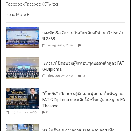
FacebookFacebookXTwitter
Read More
กองทัพเรือ จัดงานวันเกียรติยศกีฬานาวี ประจำ
ปี 2569
กรกฎาคม 3, 2026
0
‘ยุทธนา’ ปิดอบรมผู้ฝึกสอนฟุตบอลหลักสูตร FAT
G-Diploma
มิถุนายน 28, 2026
0
“บิ๊กหยิม” เปิดอบรมผู้ฝึกสอนฟุตบอลขั้นพื้นฐาน
FAT G Diploma ยกระดับโค้ชไทยสู่มาตรฐาน FA
Thailand
มิถุนายน 25, 2026
0
ทรู ยินดีหนุนทางออกสมาคมฟุตบอลฯ เพื่อ