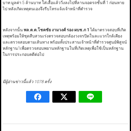
บาท มูลค่า 5 ล้านบาท ใส่เสื้อแล้ววิ่งลงไปที่ลานจอดรถชั้นที่ 1 ก่อนหาย
ไป หลังเกิดเหตุตนเองจึงรีบโทรแจ้งเจ้าหน้าที่ตำรวจ
หลังจากนั้น
พล.ต.ต.โชคชัย งามวงศ์ รอง ผบช.ภ 1
ได้มาตรวจสอบที่เกิด
เหตุพร้อมให้ชุดสืบสวนเร่งตรวจสอบกล้องวงจรปิดในละแวกใกล้เคียง
และตรวจสอบตามเส้นทาง พร้อมทั้งประสานเจ้าหน้าที่ตำรวจศูนย์พิสูจน์
หลักฐาน1เพื่อตรวจสอบพยานหลักฐานในที่เกิดเหตุเพื่อใช้เป็นหลักฐาน
ในการประกอบคดีต่อไป
มีผู้อ่านข่าวนี้แล้ว 1078 ครั้ง