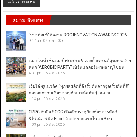
สยาม อัพเดท
‘ราชทัณฑ์’ จัดงาน DOC INNOVATION AWARDS 2026
9:17 am
07 ส.ค. 2026
เดอะไนน์ เซ็นเตอร์ พระราม 9 ตอกย้ำเทรนด์สุขภาพสาย
สนุก ‘AEROBIC PARTY’ เบิร์นแคลอรีเผาผลาญไขมัน
4:31 pm
06 ส.ค. 2026
เจียไต๋ ชูแนวคิด “ทุกผลผลิตที่ดี เริ่มต้นจากจุดเริ่มต้นที่ดี”
ต่อยอดความเชี่ยวชาญด้านเมล็ดพันธุ์แตงโม
4:13 pm
06 ส.ค. 2026
CPPC จับมือ SCGC เปิดตัวบรรจุภัณฑ์อาหารสัตว์
รีไซเคิล ชนิด Food Grade รายแรกในอาเซียน
4:03 pm
06 ส.ค. 2026