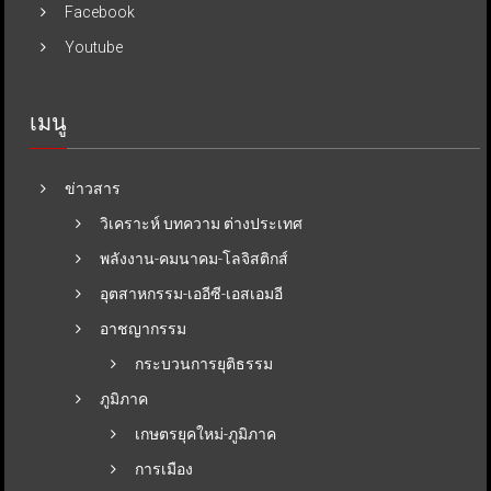
Facebook
Youtube
เมนู
ข่าวสาร
วิเคราะห์ บทความ ต่างประเทศ
พลังงาน-คมนาคม-โลจิสติกส์
อุตสาหกรรม-เออีซี-เอสเอมอี
อาชญากรรม
กระบวนการยุติธรรม
ภูมิภาค
เกษตรยุคใหม่-ภูมิภาค
การเมือง