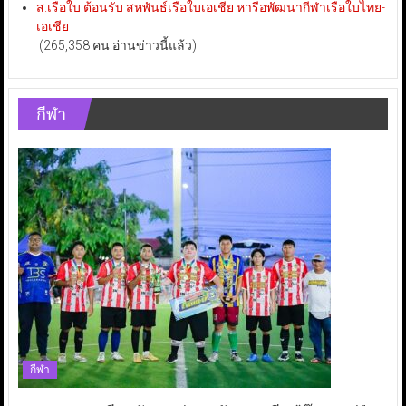
ส.เรือใบ ต้อนรับ สหพันธ์เรือใบเอเชีย หารือพัฒนากีฬาเรือใบไทย-
เอเชีย
(265,358 คน อ่านข่าวนี้แล้ว)
กีฬา
กีฬา