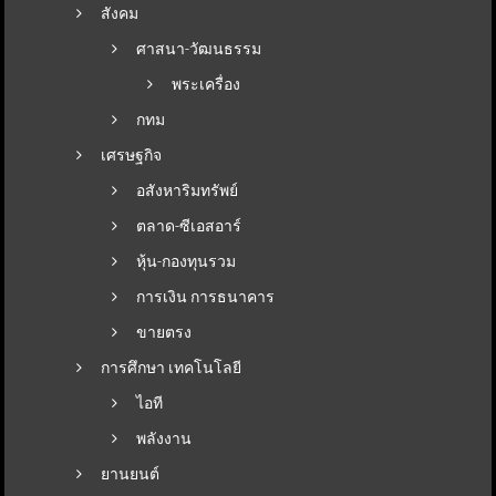
สังคม
ศาสนา-วัฒนธรรม
พระเครื่อง
กทม
เศรษฐกิจ
อสังหาริมทรัพย์
ตลาด-ซีเอสอาร์
หุ้น-กองทุนรวม
การเงิน การธนาคาร
ขายตรง
การศึกษา เทคโนโลยี
ไอที
พลังงาน
ยานยนต์