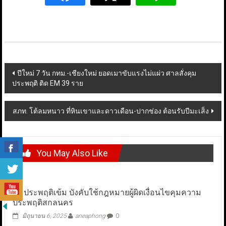
Post
ปีใหม่ 7 วัน กทม.-เชียงใหม่ ยอดเมาขับแรงไม่แผ่ว ศาลสั่งคุม
ประพฤติ ติด EM 39 ราย
navigation
สภท. โต้ลมหนาว ที่หินเขาและดาวเดือน-ปากช่อง ต้อนรับปีมะเส็ง
You May Also Like
คุมประพฤติเข้ม บังคับใช้กฎหมายผู้ผิดเงื่อนไขคุมความ
ประพฤติสกลนคร
มิถุนายน 6, 2025
aneaphong
0