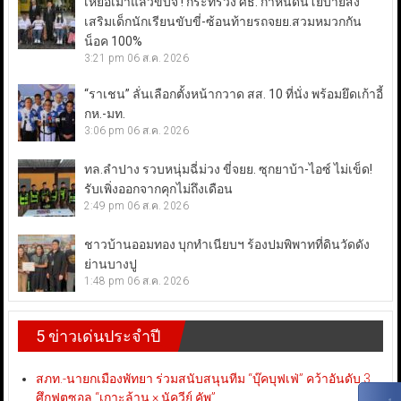
เหยื่อเมาแล้วขับจี้ ! กระทรวง ศธ. กำหนดนโยบายส่ง
เสริมเด็กนักเรียนขับขี่-ซ้อนท้ายรถจยย.สวมหมวกกัน
น็อค 100%
3:21 pm
06 ส.ค. 2026
“ราเชน” ลั่นเลือกตั้งหน้ากวาด สส. 10 ที่นั่ง พร้อมยึดเก้าอี้
กห.-มท.
3:06 pm
06 ส.ค. 2026
ทล.ลำปาง รวบหนุ่มฉี่ม่วง ขี่จยย. ซุกยาบ้า-ไอซ์ ไม่เข็ด!
รับเพิ่งออกจากคุกไม่ถึงเดือน
2:49 pm
06 ส.ค. 2026
ชาวบ้านออมทอง บุกทำเนียบฯ ร้องปมพิพาทที่ดินวัดดัง
ย่านบางปู
1:48 pm
06 ส.ค. 2026
5 ข่าวเด่นประจำปี
สภท.-นายกเมืองพัทยา ร่วมสนับสนุนทีม “บุ๊คบุฟเฟ่” คว้าอันดับ 3
ศึกฟุตซอล “เกาะล้าน × นัควีย์ คัพ”