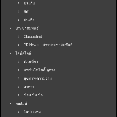
ประกัน
กีฬา
บันเทิง
ประชาสัมพันธ์
Classicfind
PR News – ข่าวประชาสัมพันธ์
ไลฟ์สไตล์
ท่องเที่ยว
แฟชั่นโซไซตี้-ดูดวง
สุขภาพ-ความงาม
อาหาร
ช้อป-ชิม-ชิล
คอลัมน์
ในประเทศ