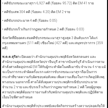
• คดีขับรถขณะเมาสุรา 6,927 คดี (ร้อยละ 95.72) ติด EM 41 ราย
• คดีขับเสพ 304 คดี (ร้อยละ 4.20) ติด EM 2 ราย
• คดีขับรถประมาท 4 คดี (ร้อยละ 0.05)
• คดีขับรถเร็วเกินกว่ากฎหมายกำหนด 2 คดี (ร้อยละ 0.03)
จังหวัดที่มียอดสะสมคดีขับรถขณะเมาสุราสูงสุด 3 อันดับแรก ได้แก่
กรุงเทพมหานคร (511 คดี) เชียงใหม่ (427 คดี) และสมุทรปราการ (359
คดี)
พ.ต.ต.สุริยา
เปิดเผยว่า สำนักงานคุมประพฤติจังหวัดสกลนคร และ
สำนักงานคุมประพฤติจังหวัดปราจีนบุรี สาขากบินทร์บุรี ดำเนินการตาม
คำสั่งศาลติดอุปกรณ์ EM ให้กับผู้กระทำผิดในคดีเมาขับ จำนวน 4 ราย แม้
จะเป็นการกระทำผิดครั้งแรก แต่การขับรถขณะเมาสุราถือเป็นการ
กระทำที่ขาดความรับผิดชอบต่อสังคม เพิ่มความเสี่ยงในการเกิดอุบัติเหตุ
ทางถนน นอกจากนี้ ศาลได้สั่งคุมความประพฤติกรณีขับรถประมาท
จำนวน 2 ราย และขับรถเร็วเกินกว่ากฎหมายกำหนด 2 คดี โดยผู้ถูกคุม
ความประพฤติต้องมารายงานตัวกับพนักงานคุมประพฤติและปฏิบัติตาม
เงื่อนไขที่ศาลกำหนด
สำนักงานคุมประพฤติทั่วประเทศยังคงจัดกิจกรรมสร้างความปลอดภัยให้