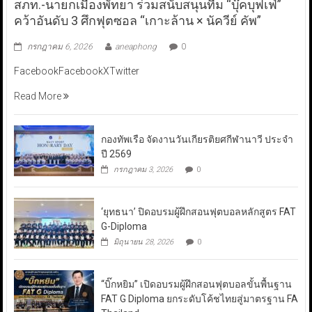
สภท.-นายกเมืองพัทยา ร่วมสนับสนุนทีม “บุ๊คบุฟเฟ่”
คว้าอันดับ 3 ศึกฟุตซอล “เกาะล้าน × นัควีย์ คัพ”
กรกฎาคม 6, 2026
aneaphong
0
FacebookFacebookXTwitter
Read More
กองทัพเรือ จัดงานวันเกียรติยศกีฬานาวี ประจำ
ปี 2569
กรกฎาคม 3, 2026
0
‘ยุทธนา’ ปิดอบรมผู้ฝึกสอนฟุตบอลหลักสูตร FAT
G-Diploma
มิถุนายน 28, 2026
0
“บิ๊กหยิม” เปิดอบรมผู้ฝึกสอนฟุตบอลขั้นพื้นฐาน
FAT G Diploma ยกระดับโค้ชไทยสู่มาตรฐาน FA