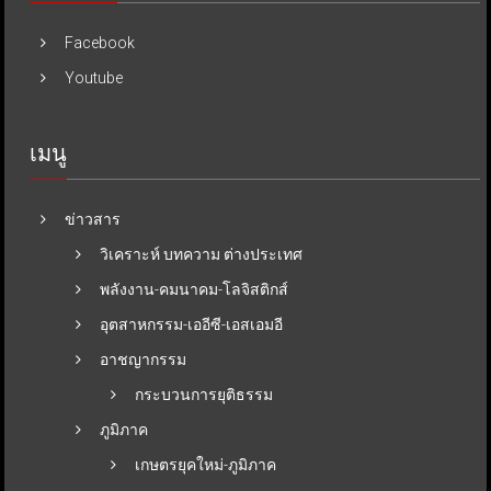
Facebook
Youtube
เมนู
ข่าวสาร
วิเคราะห์ บทความ ต่างประเทศ
พลังงาน-คมนาคม-โลจิสติกส์
อุตสาหกรรม-เออีซี-เอสเอมอี
อาชญากรรม
กระบวนการยุติธรรม
ภูมิภาค
เกษตรยุคใหม่-ภูมิภาค