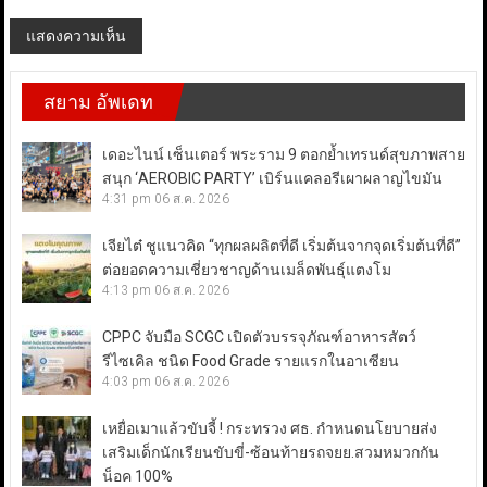
สยาม อัพเดท
เดอะไนน์ เซ็นเตอร์ พระราม 9 ตอกย้ำเทรนด์สุขภาพสาย
สนุก ‘AEROBIC PARTY’ เบิร์นแคลอรีเผาผลาญไขมัน
4:31 pm
06 ส.ค. 2026
เจียไต๋ ชูแนวคิด “ทุกผลผลิตที่ดี เริ่มต้นจากจุดเริ่มต้นที่ดี”
ต่อยอดความเชี่ยวชาญด้านเมล็ดพันธุ์แตงโม
4:13 pm
06 ส.ค. 2026
CPPC จับมือ SCGC เปิดตัวบรรจุภัณฑ์อาหารสัตว์
รีไซเคิล ชนิด Food Grade รายแรกในอาเซียน
4:03 pm
06 ส.ค. 2026
เหยื่อเมาแล้วขับจี้ ! กระทรวง ศธ. กำหนดนโยบายส่ง
เสริมเด็กนักเรียนขับขี่-ซ้อนท้ายรถจยย.สวมหมวกกัน
น็อค 100%