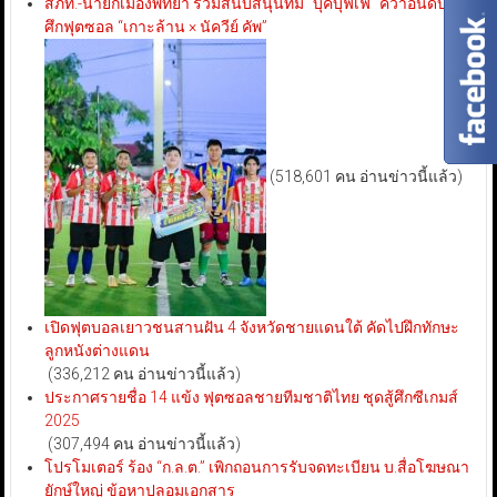
สภท.-นายกเมืองพัทยา ร่วมสนับสนุนทีม “บุ๊คบุฟเฟ่” คว้าอันดับ 3
ศึกฟุตซอล “เกาะล้าน × นัควีย์ คัพ”
(518,601 คน อ่านข่าวนี้แล้ว)
เปิดฟุตบอลเยาวชนสานฝัน 4 จังหวัดชายแดนใต้ คัดไปฝึกทักษะ
ลูกหนังต่างแดน
(336,212 คน อ่านข่าวนี้แล้ว)
ประกาศรายชื่อ 14 แข้ง ฟุตซอลชายทีมชาติไทย ชุดสู้ศึกซีเกมส์
2025
(307,494 คน อ่านข่าวนี้แล้ว)
โปรโมเตอร์ ร้อง “ก.ล.ต.” เพิกถอนการรับจดทะเบียน บ.สื่อโฆษณา
ยักษ์ใหญ่ ข้อหาปลอมเอกสาร