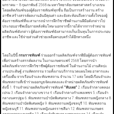
มกราคม – 8 กุมภาพันธ์ 2568 ณ มหาวิทยาลัยเกษตรศาสตร์ บางเขน
โดยผลิตภัณฑ์ของผู้ต้องราชทัณฑ์ทุกชิ้น ถือเป็นการสร้างงาน สร้าง
อาชีพ สร้างสรรค์ผลงานอันมีคุณค่า และยังสะท้อนถึงความตั้งใจของผู้
ต้องราชทัณฑ์ที่จะสามารถนำการฝึกวิชาชีพด้านงานฝีมือดังกล่าวไป
ประกอบอาชีพเมื่อภายหลังพ้นโทษ นอกจากนี้รายได้จากการจำหน่าย
ผลิตภัณฑ์ดังกล่าว ผู้ต้องราชทัณฑ์ยังสามารถเก็บเป็นทุนในการประกอบ
อาชีพ และใช้จ่ายส่วนตัวช่วยเหลือครอบครัวได้อีกทางหนึ่ง
โดยในปีนี้
กรมราชทัณฑ์
ร่วมออกร้านผลิตภัณฑ์จากฝีมือผู้ต้องราชทัณฑ์
เพื่อร่วมสร้างสรรค์ผลงาน ในงานเกษตรแฟร์ 2568 โดยการนำ
ผลิตภัณฑ์จากการฝึกวิชาชีพผู้ต้องราชทัณฑ์ ในด้านงานไม้ งานศิลปะ
งานประดิษฐ์ งานหัตถกรรม รวมทั้งงานบริการนวดแผนไทย อาหารและ
เครื่องดื่ม จากเรือนจำและทัณฑสถาน จำนวน 17 แห่ง โดยมีเรือนจำและ
ทัณฑสถานที่เข้าร่วมออกบูธจัดแสดงและจำหน่ายผลิตภัณฑ์ราชทัณฑ์
ดังนี้ 1. ร้านจำหน่ายผลิตภัณฑ์ราชทัณฑ์
“หับเผย”
2. เรือนจำกลางคลอง
เปรม 3. เรือนจำกลางบางขวาง 4. เรือนจำกลางกำแพงเพชร 5. เรือนจำ
กลางนครปฐม 6. ทัณฑสถานบำบัดพิเศษกลาง 7. ทัณฑสถานหญิงกลาง 8.
ทัณฑสถานบำบัดพิเศษหญิง 9. ทัณฑสถานหญิงชลบุรี 10. ทัณฑสถาน
หญิงธนบุรี 11. ทัณฑสถานหญิงนครราชสีมา 12. ทัณฑสถานเกษตร