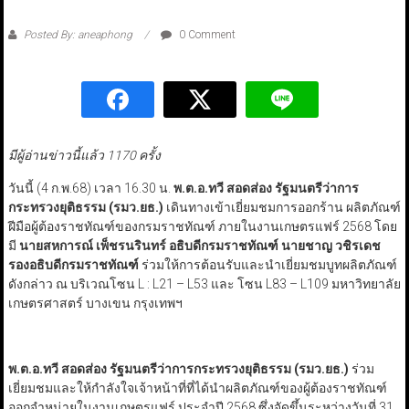
Posted By: aneaphong
0 Comment
มีผู้อ่านข่าวนี้แล้ว 1170 ครั้ง
วันนี้ (4 ก.พ.68) เวลา 16.30 น.
พ.ต.อ.ทวี สอดส่อง รัฐมนตรีว่าการ
กระทรวงยุติธรรม (รมว.ยธ.)
เดินทางเข้าเยี่ยมชมการออกร้าน ผลิตภัณฑ์
ฝีมือผู้ต้องราชทัณฑ์ของกรมราชทัณฑ์ ภายในงานเกษตรแฟร์ 2568 โดย
มี
นายสหการณ์ เพ็ชรนรินทร์ อธิบดีกรมราชทัณฑ์
นายชาญ วชิรเดช
รองอธิบดีกรมราชทัณฑ์
ร่วมให้การต้อนรับและนำเยี่ยมชมบูทผลิตภัณฑ์
ดังกล่าว ณ บริเวณโซน L : L21 – L53 และ โซน L83 – L109 มหาวิทยาลัย
เกษตรศาสตร์ บางเขน กรุงเทพฯ
พ.ต.อ.ทวี สอดส่อง รัฐมนตรีว่าการกระทรวงยุติธรรม (รมว.ยธ.)
ร่วม
เยี่ยมชมและให้กำลังใจเจ้าหน้าที่ที่ได้นำผลิตภัณฑ์ของผู้ต้องราชทัณฑ์
ออกจำหน่ายในงานเกษตรแฟร์ ประจำปี 2568 ซึ่งจัดขึ้นระหว่างวันที่ 31