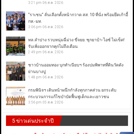
3:21 pm
06 ส.ค. 2026
“ราเชน” ลั่นเลือกตั้งหน้ากวาด สส. 10 ที่นั่ง พร้อมยึดเก้าอี้
กห.-มท.
3:06 pm
06 ส.ค. 2026
ทล.ลำปาง รวบหนุ่มฉี่ม่วง ขี่จยย. ซุกยาบ้า-ไอซ์ ไม่เข็ด!
รับเพิ่งออกจากคุกไม่ถึงเดือน
2:49 pm
06 ส.ค. 2026
ชาวบ้านออมทอง บุกทำเนียบฯ ร้องปมพิพาทที่ดินวัดดัง
ย่านบางปู
1:48 pm
06 ส.ค. 2026
กรมพินิจฯ เดินหน้าผนึกกำลังทุกภาคส่วน ยกระดับ
กระบวนการแก้ไขบำบัดฟื้นฟูเด็กและเยาวชน
3:56 pm
05 ส.ค. 2026
5 ข่าวเด่นประจำปี