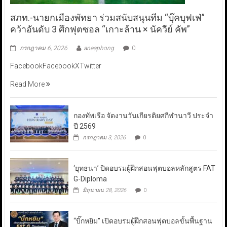
สภท.-นายกเมืองพัทยา ร่วมสนับสนุนทีม “บุ๊คบุฟเฟ่”
คว้าอันดับ 3 ศึกฟุตซอล “เกาะล้าน × นัควีย์ คัพ”
กรกฎาคม 6, 2026
aneaphong
0
FacebookFacebookXTwitter
Read More
กองทัพเรือ จัดงานวันเกียรติยศกีฬานาวี ประจำ
ปี 2569
กรกฎาคม 3, 2026
0
‘ยุทธนา’ ปิดอบรมผู้ฝึกสอนฟุตบอลหลักสูตร FAT
G-Diploma
มิถุนายน 28, 2026
0
“บิ๊กหยิม” เปิดอบรมผู้ฝึกสอนฟุตบอลขั้นพื้นฐาน