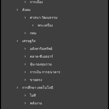
การเมือง
สังคม
ศาสนา-วัฒนธรรม
พระเครื่อง
กทม
เศรษฐกิจ
อสังหาริมทรัพย์
ตลาด-ซีเอสอาร์
หุ้น-กองทุนรวม
การเงิน การธนาคาร
ขายตรง
การศึกษา เทคโนโลยี
ไอที
พลังงาน