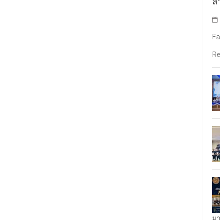
ล้
Fa
Re
มา