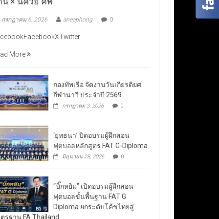
าน × นัควีย์ คัพ”
กรกฎาคม 6, 2026
aneaphong
0
cebookFacebookXTwitter
ad More
กองทัพเรือ จัดงานวันเกียรติยศ
กีฬานาวี ประจำปี 2569
กรกฎาคม 3, 2026
0
‘ยุทธนา’ ปิดอบรมผู้ฝึกสอน
ฟุตบอลหลักสูตร FAT G-Diploma
มิถุนายน 28, 2026
0
“บิ๊กหยิม” เปิดอบรมผู้ฝึกสอน
ฟุตบอลขั้นพื้นฐาน FAT G
Diploma ยกระดับโค้ชไทยสู่
ตรฐาน FA Thailand