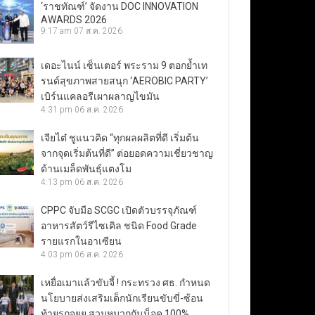
‘ราชทัณฑ์’ จัดงาน DOC INNOVATION
AWARDS 2026
9:17 am
07 ส.ค. 2026
เดอะไนน์ เซ็นเตอร์ พระราม 9 ตอกย้ำเท
รนด์สุขภาพสายสนุก ‘AEROBIC PARTY’
เบิร์นแคลอรีเผาผลาญไขมัน
4:31 pm
06 ส.ค. 2026
เจียไต๋ ชูแนวคิด “ทุกผลผลิตที่ดี เริ่มต้น
จากจุดเริ่มต้นที่ดี” ต่อยอดความเชี่ยวชาญ
ด้านเมล็ดพันธุ์แตงโม
4:13 pm
06 ส.ค. 2026
CPPC จับมือ SCGC เปิดตัวบรรจุภัณฑ์
อาหารสัตว์รีไซเคิล ชนิด Food Grade
รายแรกในอาเซียน
4:03 pm
06 ส.ค. 2026
เหยื่อเมาแล้วขับจี้ ! กระทรวง ศธ. กำหนด
นโยบายส่งเสริมเด็กนักเรียนขับขี่-ซ้อน
ท้ายรถจยย.สวมหมวกกันน็อค 100%