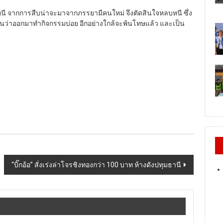
บหนี จากการสืบน่าจะมาจากภรรยามีคนใหม่ จึงตัดสินใจหลบหนี ซึ่ง
งนี้เห็นว่าออกมาทำกิจกรรมบ่อย อีกอย่างใกล้จะพ้นโทษแล้ว และเป็น
“บิ๊กอ้อ” สั่งเร่งล่าโจรชิงทองกว่า 100 บาท ห้างดังปทุมธานี