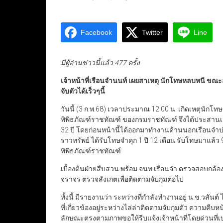
Facebook
Twitter
Line
มีผู้อ่านข่าวนี้แล้ว 477 ครั้ง
เจ้าหน้าที่เรือนจำนนท์ เผยสาเหตุ นักโทษหลบหนี ขณะ
จับตัวได้เร็วๆนี้
วันนี้ (3 ก.พ.68) เวลาประมาณ 12.00 น. เกิดเหตุนัก
พิพิธภัณฑ์ราชทัณฑ์ ของกรมราชทัณฑ์ จึงได้ประสานเจ้
32 ปี โดยก่อนหน้านี้ได้ออกมาทำงานด้านนอกเรือนจำบ่อย พ
ราวทรัพย์ ได้รับโทษจำคุก 1 ปี 12 เดือน รับโทษมาแล้ว 
พิพิธภัณฑ์ราชทัณฑ์
เบื้องต้นฝ่ายสืบสวน พร้อม จนท.เรือนจำ ตรวจสอบกล
จราจร ตรวจสังเกตเพื่อติดตามจับกุมต่อไป
ทั้งนี้ มีรายงานว่า ระหว่างที่กำลังทำงานอยู่ น.ช.วสันต
ที่เกี่ยวข้องอยู่ระหว่างไล่ล่าติดตามจับกุมตัว ความ
ลักษณะตรงตามภาพขอให้รีบแจ้งเจ้าหน้าที่โดยด่วนที่เ