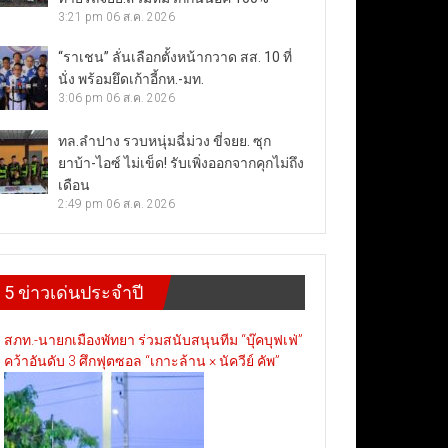
3:21 pm
06 ส.ค. 2026
“ราเชน” ลั่นเลือกตั้งหน้ากวาด สส. 10 ที่
นั่ง พร้อมยึดเก้าอี้กห.-มท.
3:06 pm
06 ส.ค. 2026
ทล.ลำปาง รวบหนุ่มฉี่ม่วง ขี่จยย. ซุก
ยาบ้า-ไอซ์ ไม่เข็ด! รับเพิ่งออกจากคุกไม่ถึง
เดือน
2:49 pm
06 ส.ค. 2026
5 ข่าวเด่นประจำปี
สภท.-นายกเมืองพัทยา ร่วมสนับสนุนทีม “บุ๊คบุฟเฟ่”
คว้าอันดับ 3 ศึกฟุตซอล “เกาะล้าน × นัควีย์ คัพ”