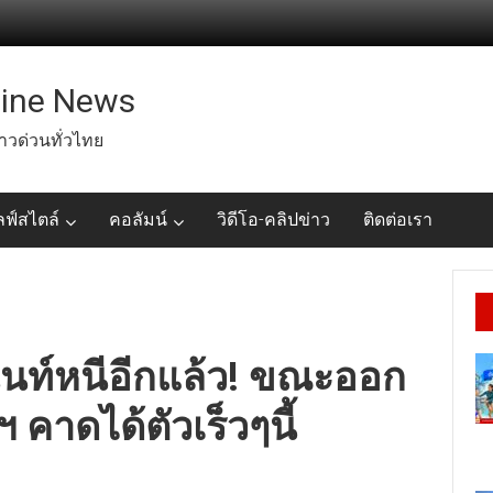
line News
่าวด่วนทั่วไทย
ลฟ์สไตล์
คอลัมน์
วิดีโอ-คลิปข่าว
ติดต่อเรา
นท์หนีอีกแล้ว! ขณะออก
 คาดได้ตัวเร็วๆนี้