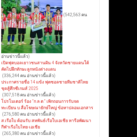
(542,563 คน
อ่านข่าวนี้แล้ว)
เปิดฟุตบอลเยาวชนสานฝัน 4 จังหวัดชายแดนใต้
คัดไปฝึกทักษะลูกหนังต่างแดน
(336,244 คน อ่านข่าวนี้แล้ว)
ประกาศรายชื่อ 14 แข้ง ฟุตซอลชายทีมชาติไทย
ชุดสู้ศึกซีเกมส์ 2025
(307,518 คน อ่านข่าวนี้แล้ว)
โปรโมเตอร์ ร้อง “ก.ล.ต.” เพิกถอนการรับจด
ทะเบียน บ.สื่อโฆษณายักษ์ใหญ่ ข้อหาปลอมเอกสาร
(276,580 คน อ่านข่าวนี้แล้ว)
ส.เรือใบ ต้อนรับ สหพันธ์เรือใบเอเชีย หารือพัฒนา
กีฬาเรือใบไทย-เอเชีย
(265,380 คน อ่านข่าวนี้แล้ว)