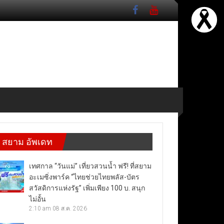
สยาม อัพเดท
เทศกาล “วันแม่” เที่ยวสวนน้ำ ฟรี! ที่สยาม
อะเมซิ่งพาร์ค “ไทยช่วยไทยพลัส-บัตร
สวัสดิการแห่งรัฐ” เพิ่มเพียง 100 บ. สนุก
ไม่อั้น
2:10 am
08 ส.ค. 2026