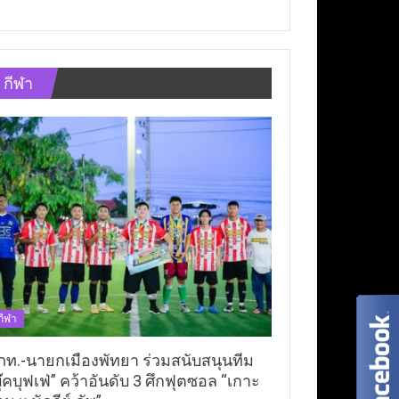
กีฬา
กีฬา
ภท.-นายกเมืองพัทยา ร่วมสนับสนุนทีม
ุ๊คบุฟเฟ่” คว้าอันดับ 3 ศึกฟุตซอล “เกาะ