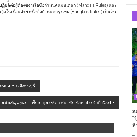
บัติต่อผู้ต้องขัง หรือข้อกำหนดแมนเดลา (Mandela Rules) และ
หญิงในเรือนจำฯ หรือข้อกำหนดกรุงเทพ (Bangkok Rules) เป็นต้น
วยหมอ-ชาวฝั่งธนบุรี
อรี่” สนับสนุนทุนการศึกษาบุตร-ธิดา สมาชิก สภท. ประจำปี 2564
ส
“บ
ล้