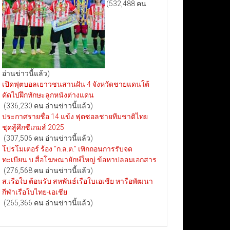
(532,488 คน
อ่านข่าวนี้แล้ว)
เปิดฟุตบอลเยาวชนสานฝัน 4 จังหวัดชายแดนใต้
คัดไปฝึกทักษะลูกหนังต่างแดน
(336,230 คน อ่านข่าวนี้แล้ว)
ประกาศรายชื่อ 14 แข้ง ฟุตซอลชายทีมชาติไทย
ชุดสู้ศึกซีเกมส์ 2025
(307,506 คน อ่านข่าวนี้แล้ว)
โปรโมเตอร์ ร้อง “ก.ล.ต.” เพิกถอนการรับจด
ทะเบียน บ.สื่อโฆษณายักษ์ใหญ่ ข้อหาปลอมเอกสาร
(276,568 คน อ่านข่าวนี้แล้ว)
ส.เรือใบ ต้อนรับ สหพันธ์เรือใบเอเชีย หารือพัฒนา
กีฬาเรือใบไทย-เอเชีย
(265,366 คน อ่านข่าวนี้แล้ว)