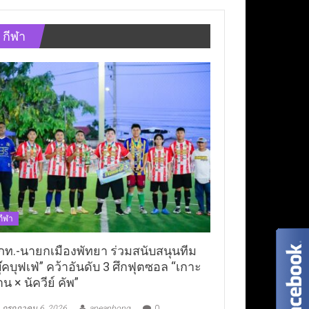
กีฬา
กีฬา
ภท.-นายกเมืองพัทยา ร่วมสนับสนุนทีม
ุ๊คบุฟเฟ่” คว้าอันดับ 3 ศึกฟุตซอล “เกาะ
าน × นัควีย์ คัพ”
กรกฎาคม 6, 2026
aneaphong
0