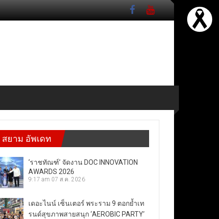
สยาม อัพเดท
‘ราชทัณฑ์’ จัดงาน DOC INNOVATION
AWARDS 2026
9:17 am
07 ส.ค. 2026
เดอะไนน์ เซ็นเตอร์ พระราม 9 ตอกย้ำเท
รนด์สุขภาพสายสนุก ‘AEROBIC PARTY’