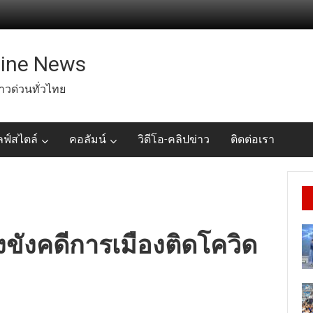
line News
่าวด่วนทั่วไทย
ลฟ์สไตล์
คอลัมน์
วิดีโอ-คลิปข่าว
ติดต่อเรา
งขังคดีการเมืองติดโควิด