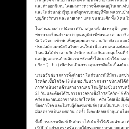
ภาณุพงศ์ จาดนอก หรือไมค์ นายชาติชาย แกดำ และน
และค่าออกซิเจน โดยผลการตรวจทั้งหมดอยู่ในเกณฑ์ป
และในส่วนกลุ่มผู้ชุมนุมที่ถูกควบคุมอยู่ที่ทัณฑสถาน
บุญภัทรรักษา และนายเวหา แสนชนชนะศึก ทั้ง 3 คน ไม
ในส่วนนางสาวปนัดดา ศิริมาศกูล หรือต๋ง ทะลุฟ้า ถ
พยาบาลเรือนจำฯพบว่าอุณหภูมิค่าชีพจรและค่าออกซิเ
นักจิตวิทยาเข้าพบเพื่อพูดคุยคลายความวิตกกังวล แล
ประสงค์ขอพบนักจิตวิทยาคนใหม่ เนื่องจากตนเองยังคงมี
1 คน จึงได้ประสานกับสำนักงานป้องกันควบคุมโรคที่ 4 สร
และผู้ดูแลงานด้านจิตเวช พร้อมทั้งได้แนะนำให้นางส
(PMHQ-Thai) เพื่อประเมินภาวะสุขภาพจิตในเบื้องต้น
นายธวัชชัยฯ กล่าวทิ้งท้ายว่า ในส่วนกรณีที่มีกระแ
โรคติดเชื้อโควิด-19 นั้น ขอเรียนว่า กรมราชทัณฑ์ไ
การดำเนินงานด้านสาธารณสุข โดยผู้ต้องขังแรกรับหรื
21 วัน และต้องได้รับการตรวจหาเชื้อไวรัสโควิด-19 ด้วยว
ครั้ง และก่อนออกจากห้องกักโรคอีก 1 ครั้ง โดยเมื่อมีผ
ห้องกักโรค และไม่รับผู้ต้องขังเพิ่มอีก (นับเป็นวันที่
มีผลตรวจเป็นลบติดกัน 2 ครั้ง จึงจะปล่อยเข้าสู่แดนใ
ทั้งนี้ กรมราชทัณฑ์ ยืนยันว่า ได้เน้นย้ำให้เรือนจ
(SOPs) อย่างเคร่งครัด ภายใต้กรอบของกฎหมายและมา