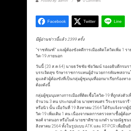
Posted By: admin
0 Comment
Facebook
Twitter
Line
มีผู้อ่านข่าวนี้แล้ว 2399 ครั้ง
“ราชทัณฑ์” แจงผู้ต้องขังคดีการเมืองติดโควิดเพิ่ม 1 ร
วิด-19 ภายนอก
วันนี้ (20 ส.ค.64) นายธวัชชัย ชัยวัฒน์ รองอธิบดีกร
บรรเจิดสุข รักษาราชการแทนผู้อำนวยการทัณฑสถา
ดูแลตัวผู้ต้องขังที่เป็นกลุ่มผู้ชุมนุมที่ออกมาเรียกร้
ต้องดังนี้
กลุ่มผู้ชุมนุมทางการเมืองที่ติดเชื้อโควิด-19 ที่ถูกส
จำนวน 3 คน ประกอบด้วย นายพรหมศร วีระธรรมจารี หรือ
หรือนิว นั้น เมื่อวันที่ 19 สิงหาคม 2564 ได้รับแจ้งจากผู
วิด-19 เพิ่มเติม 1 คน เนื่องจากผลการตรวจหาเชื้อผู้ต้อ
พงศ์ จาดนอก หรือไมค์ นายชาติชาย แกดำ นายณัฐชนน 
สิงหาคม 2564 ทั้งในรูปแบบ ATK และ RT-PCR เพื่อยืนยัน