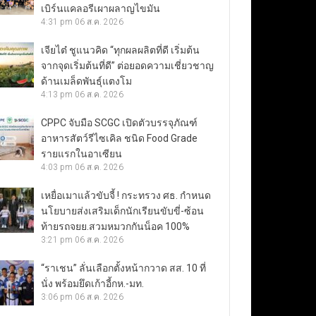
เบิร์นแคลอรีเผาผลาญไขมัน
4:31 pm
06 ส.ค. 2026
เจียไต๋ ชูแนวคิด “ทุกผลผลิตที่ดี เริ่มต้น
จากจุดเริ่มต้นที่ดี” ต่อยอดความเชี่ยวชาญ
ด้านเมล็ดพันธุ์แตงโม
4:13 pm
06 ส.ค. 2026
CPPC จับมือ SCGC เปิดตัวบรรจุภัณฑ์
อาหารสัตว์รีไซเคิล ชนิด Food Grade
รายแรกในอาเซียน
4:03 pm
06 ส.ค. 2026
เหยื่อเมาแล้วขับจี้ ! กระทรวง ศธ. กำหนด
นโยบายส่งเสริมเด็กนักเรียนขับขี่-ซ้อน
ท้ายรถจยย.สวมหมวกกันน็อค 100%
3:21 pm
06 ส.ค. 2026
“ราเชน” ลั่นเลือกตั้งหน้ากวาด สส. 10 ที่
นั่ง พร้อมยึดเก้าอี้กห.-มท.
3:06 pm
06 ส.ค. 2026