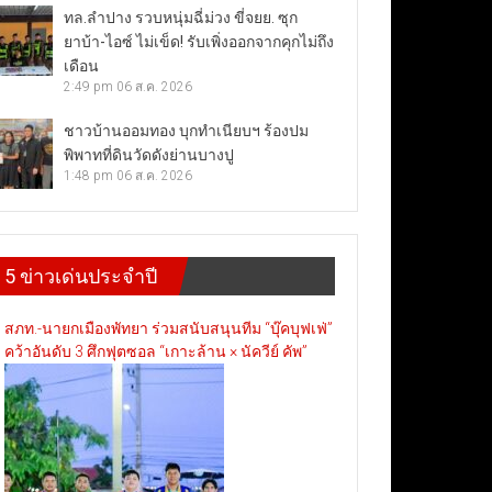
ทล.ลำปาง รวบหนุ่มฉี่ม่วง ขี่จยย. ซุก
ยาบ้า-ไอซ์ ไม่เข็ด! รับเพิ่งออกจากคุกไม่ถึง
เดือน
2:49 pm
06 ส.ค. 2026
ชาวบ้านออมทอง บุกทำเนียบฯ ร้องปม
พิพาทที่ดินวัดดังย่านบางปู
1:48 pm
06 ส.ค. 2026
5 ข่าวเด่นประจำปี
สภท.-นายกเมืองพัทยา ร่วมสนับสนุนทีม “บุ๊คบุฟเฟ่”
คว้าอันดับ 3 ศึกฟุตซอล “เกาะล้าน × นัควีย์ คัพ”