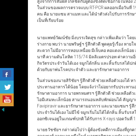
สูงจากการสัมผัสใกล้ชิดกับผู้ต้องขังติดเชื้อภายในห
ในส่วนของผลการตรวจแบบ RT-PCR ผลออกเมื่อวันที่ 
คน คือ นายแซม สาแมท และได้นำตัวส่งไปรับการรักษา
เป็นที่เรียบร้อย
นายแพทย์วัฒน์ชัย มิ่งบรรเจิดสุข กล่าวเพิ่มเติมว่
ร่างกาย พบว่า นายพริษฐ์ฯ รู้สึกตัวดี พูดคุยรู้เรื่อง ห
สะดวก ไม่มีอาการหอบเหนื่อย มีเจ็บคอ คอแดงเล็กน้อย 
นาที ความดันโลหิต 115/74 มิลลิเมตรปรอท ค่าความ
กิจวัตรประจำวันได้เอง จมูกได้กลิ่น และลิ้นรับรสได้ปก
ด้วยกับยาพ่นโรคประจำตัว และยารักษาตามอาการ
ในส่วนของนายสิริชัยฯ รู้สึกตัวดี ช่วยเหลือตัวเองได้ 
ประทานอาหารได้น้อย โดยแจ้งว่าไม่อยากรับประทานอ
รักษาตามอาการ นายพรหมศรฯ รู้สึกตัวดี ช่วยเหลือตัวเ
ไอมีเสมหะเล็กน้อย สามารถนอนหลับพักผ่อนได้ สัญญา
Favipiravir และยารักษาตามอาการ และนายแซมฯ รู้สึกต
ประจำวันได้เอง ไม่มีไข้ จมูกเริ่มไม่ได้ได้กลิ่น ลิ้นรับ
ออกซิเจนอยู่ในเกณฑ์ปกติ ได้รับการ X-rays ปอดวันที่
นายธวัชชัยฯ กล่าวต่อไปว่า ผู้ต้องขังคดีการเมืองที่ถู