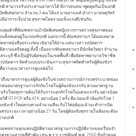
ายณัฐชนน ไพโรจน์ จากการตรวจสุขภาพ วัดอุณหภูมิสัญญาณชีพ
กติ สามารถรับประทานอาหารได้ มีการสนทนาพูดคุยกันเป็นปกติ
บำบัดพิเศษกลาง จำนวน 3 คน ได้แก่ นายอานนท์ นำภา นายจตุภัทร์
่มีอาการเจ็บป่วย สุขภาพโดยรวมแข็งแรงดีเช่นกัน
ูกควบคุมตัวที่ทัณฑสถานบำบัดพิเศษหญิงจากการตรวจสุขภาพของ
จนทั้งหมดอยู่ในเกณฑ์ปกติ นอกจากนี้ ทัณฑสถานฯ ได้มอบหมาย
ะจัดหาหนังสือประเภทนวนิยายให้อ่าน แต่นางสาวปนัดดาฯ
ความเครียดอยู่ ทั้งนี้ เนื่องจากทัณฑสถานฯ มีนักจิตวิทยา จำนวน
ะบุรี ซึ่งเป็นผู้รับผิดชอบในเขตพื้นที่ เพื่อจัดหาพยาบาลวิชาชีพ
าวปนัดดาฯ จัดทำแบบประเมินภาวะสุขภาพจิตสำหรับผู้ต้องขังฯ
 เพื่อวางแนวทางการดูแลต่อไป
สข่าวถึงมาตรการดูแลผู้ต้องขังในช่วงสถานการณ์การแพร่ระบาดของ
ด้กำหนดมาตรฐานการกักกันโรคในผู้ต้องขังแรกรับ ตามมาตรฐาน
อรับใหม่ทุกรายต้องได้รับการแยกกักโรคในแดนแรกรับ อย่างน้อย
ิธี RT-PCR หรือ ATK อย่างน้อย 2 ครั้ง คือ ก่อนเข้าห้องกักโรค 1
ู้ต้องขังเข้าใหม่ครบตามจำนวนที่จะรับไว้ต่อห้องแล้วจะทำการปิด
 0) จนครบระยะเวลาอย่างน้อย 21 วัน โดยผู้ต้องขังทุกรายในห้องจะต้อง
นตามปกติ
ำและทัณฑสถานทุกแห่งปฏิบัติตามมาตรฐานการปฏิบัติงานของเรือนจำ
ตรฐานสากลที่สำคัญ เช่น พ.ร.บ.ราชทัณฑ์ พ.ศ. 2560 ข้อกำหนด