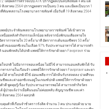
้อง 2/2 โดยผลการตรวจแบบ ATK ปรากฏผลเป็นลบทั้งหมด 4 คน แต่
19 สิงหาคม 2564 ปรากฏผลตรวจเป็นลบ 3 คน และมีผลเป็นบวก 1
ที่ทัณฑสถานโรงพยาบาลราชทัณฑ์ เมื่อวันที่ 19 สิงหาคม 2564
า โดยแพทย์ประจำทัณฑสถานโรงพยาบาลราชทัณฑ์ ได้เข้าตรวจ
ายใจเหนื่อยหลังทำกิจกรรมเล็กน้อย หลังจากนั่งพักบนเตียงหายใจ
อัตราการหายใจ 20 ครั้ง/นาที อัตราการเต้นของชีพจร 50 ครั้ง/
อิ่มตัวของออกซิเจนในเลือด 97% รับประทานอาหารได้ สามารถทำ
ติ นอนพักหลับได้ปกติ แพทย์ให้การรักษาด้วยยา Favipiravir ร่วม
หายใจปกติ ไม่มีอาการหอบเหนื่อย ไม่มีไข้ สามารถนอนหลับพักได้ รับ
าหารภายในเรือนจำ แพทย์ให้การรักษาด้วยยา Favipiravir และยา
องได้ หายใจปกติ มีไข้ อ่อนเพลีย การได้กลิ่นรับรสลดลง ปวดศีรษะ
ณชีพและค่าออกซิเจนอยู่ในเกณฑ์ปกติ แพทย์ให้การรักษาด้วยยา
ัวดี พูดคุยรู้เรื่อง รับประทานอาหารพอได้ สามารถทำกิจวัตร
รสได้ ผู้ป่วยแจ้งว่าเมื่อคืนนอนไม่ค่อยหลับ สัญญาณชีพ และค่า
 19 สิงหาคม 2564 ผลปกติ
กควบคุมตัวที่เรือนจำชั่วคราวรังสิต จำนวน 3 คน ประกอบด้วย นาย