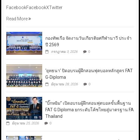
FacebookFacebookXTwitter
Read More
กองทัพเรือ จัดงานวันเกียรติยศกีฬานาวี ประจำ
ปี 2569
กรกฎาคม 3, 2026
0
‘ยุทธนา’ ปิดอบรมผู้ฝึกสอนฟุตบอลหลักสูตร FAT
G-Diploma
มิถุนายน 28, 2026
0
“บิ๊กหยิม” เปิดอบรมผู้ฝึกสอนฟุตบอลขั้นพื้นฐาน
FAT G Diploma ยกระดับโค้ชไทยสู่มาตรฐาน FA
Thailand
มิถุนายน 25, 2026
0