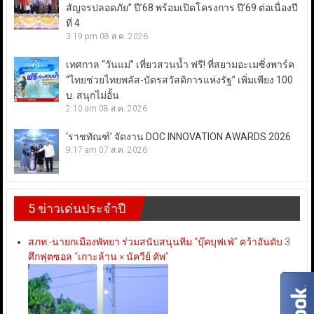
สัญจรปลอดภัย” ปี’68 พร้อมเปิดโครงการ ปี’69 ต่อเนื่องปี
ที่ 4
3:19 pm
08 ส.ค. 2026
เทศกาล “วันแม่” เที่ยวสวนน้ำ ฟรี! ที่สยามอะเมซิ่งพาร์ค
“ไทยช่วยไทยพลัส-บัตรสวัสดิการแห่งรัฐ” เพิ่มเพียง 100
บ. สนุกไม่อั้น
2:10 am
08 ส.ค. 2026
‘ราชทัณฑ์’ จัดงาน DOC INNOVATION AWARDS 2026
9:17 am
07 ส.ค. 2026
5 ข่าวเด่นประจำปี
สภท.-นายกเมืองพัทยา ร่วมสนับสนุนทีม “บุ๊คบุฟเฟ่” คว้าอันดับ 3
ศึกฟุตซอล “เกาะล้าน × นัควีย์ คัพ”