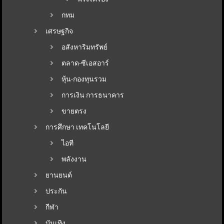
กทม
เศรษฐกิจ
อสังหาริมทรัพย์
ตลาด-ซีเอสอาร์
หุ้น-กองทุนรวม
การเงิน การธนาคาร
ขายตรง
การศึกษา เทคโนโลยี
ไอที
พลังงาน
ยานยนต์
ประกัน
กีฬา
บันเทิง