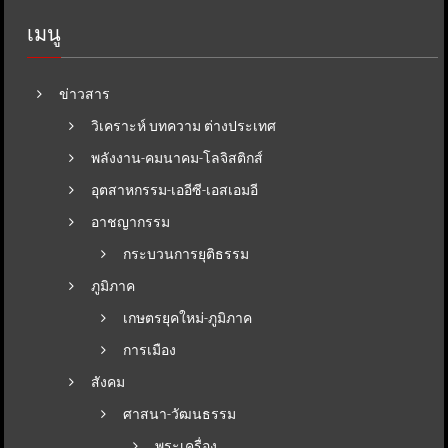
เมนู
ข่าวสาร
วิเคราะห์ บทความ ต่างประเทศ
พลังงาน-คมนาคม-โลจิสติกส์
อุตสาหกรรม-เออีซี-เอสเอมอี
อาชญากรรม
กระบวนการยุติธรรม
ภูมิภาค
เกษตรยุคใหม่-ภูมิภาค
การเมือง
สังคม
ศาสนา-วัฒนธรรม
พระเครื่อง