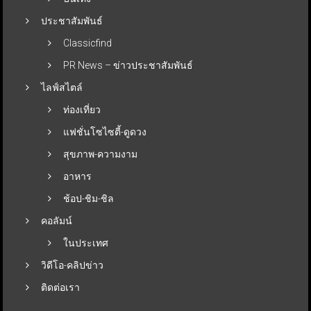
ประชาสัมพันธ์
Classicfind
PR News – ข่าวประชาสัมพันธ์
ไลฟ์สไตล์
ท่องเที่ยว
แฟชั่นโซไซตี้-ดูดวง
สุขภาพ-ความงาม
อาหาร
ช้อป-ชิม-ชิล
คอลัมน์
ในประเทศ
วิดีโอ-คลิปข่าว
ติดต่อเรา