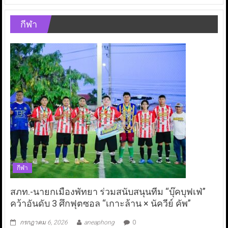
กีฬา
กีฬา
สภท.-นายกเมืองพัทยา ร่วมสนับสนุนทีม “บุ๊คบุฟเฟ่”
คว้าอันดับ 3 ศึกฟุตซอล “เกาะล้าน × นัควีย์ คัพ”
กรกฎาคม 6, 2026
aneaphong
0