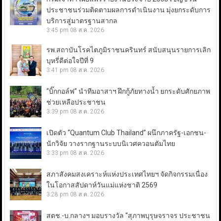
ประชาชนร่วมติดตามผลการดำเนินงาน มุ่งยกระดับการ
บริการสู่มาตรฐานสากล
3:45 pm
08 ส.ค. 2026
รพ.สถาบันโรคไตภูมิราชนครินทร์ สนับสนุนรายการเลิก
บุหรี่ดีต่อใจปีที่ 9
3:41 pm
08 ส.ค. 2026
“บิ๊กกอล์ฟ” นำทีมอาสาฯ ฝึกกู้ภัยทางน้ำ ยกระดับศักยภาพ
ช่วยเหลือประชาชน
3:39 pm
08 ส.ค. 2026
เปิดตัว “Quantum Club Thailand” ผนึกภาครัฐ-เอกชน-
นักวิจัย วางรากฐานระบบนิเวศควอนตัมไทย
3:33 pm
08 ส.ค. 2026
สภาสังคมสงเคราะห์แห่งประเทศไทยฯ จัดกิจกรรมเนื่อง
ในโอกาสสัปดาห์วันแม่แห่งชาติ 2569
3:28 pm
08 ส.ค. 2026
สตช.-บ.กลางฯ มอบรางวัล “สุภาพบุรุษจราจร ประชาชน