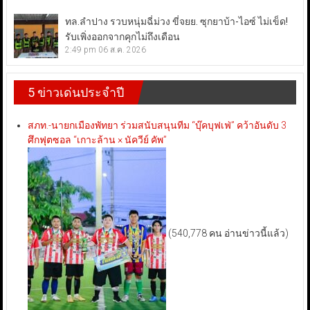
ทล.ลำปาง รวบหนุ่มฉี่ม่วง ขี่จยย. ซุกยาบ้า-ไอซ์ ไม่เข็ด!
รับเพิ่งออกจากคุกไม่ถึงเดือน
2:49 pm
06 ส.ค. 2026
5 ข่าวเด่นประจำปี
สภท.-นายกเมืองพัทยา ร่วมสนับสนุนทีม “บุ๊คบุฟเฟ่” คว้าอันดับ 3
ศึกฟุตซอล “เกาะล้าน × นัควีย์ คัพ”
(540,778 คน อ่านข่าวนี้แล้ว)