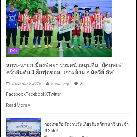
กีฬา
สภท.-นายกเมืองพัทยา ร่วมสนับสนุนทีม “บุ๊คบุฟเฟ่”
คว้าอันดับ 3 ศึกฟุตซอล “เกาะล้าน × นัควีย์ คัพ”
กรกฎาคม 6, 2026
aneaphong
0
FacebookFacebookXTwitter
Read More
กองทัพเรือ จัดงานวันเกียรติยศกีฬานาวี ประจำ
ปี 2569