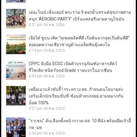
เดอะไนน์ เซ็นเตอร์ พระราม 9 ตอกย้ำเทรนด์สุขภาพสาย
สนุก ‘AEROBIC PARTY’ เบิร์นแคลอรีเผาผลาญไขมัน
4:31 pm
06 ส.ค. 2026
เจียไต๋ ชูแนวคิด “ทุกผลผลิตที่ดี เริ่มต้นจากจุดเริ่มต้นที่ดี”
ต่อยอดความเชี่ยวชาญด้านเมล็ดพันธุ์แตงโม
4:13 pm
06 ส.ค. 2026
CPPC จับมือ SCGC เปิดตัวบรรจุภัณฑ์อาหารสัตว์
รีไซเคิล ชนิด Food Grade รายแรกในอาเซียน
4:03 pm
06 ส.ค. 2026
เหยื่อเมาแล้วขับจี้ ! กระทรวง ศธ. กำหนดนโยบายส่ง
เสริมเด็กนักเรียนขับขี่-ซ้อนท้ายรถจยย.สวมหมวกกัน
น็อค 100%
3:21 pm
06 ส.ค. 2026
“ราเชน” ลั่นเลือกตั้งหน้ากวาด สส. 10 ที่นั่ง พร้อมยึดเก้าอี้
กห.-มท.
3:06 pm
06 ส.ค. 2026