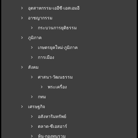
อุตสาหกรรม-เออีซี-เอสเอมอี
อาชญากรรม
กระบวนการยุติธรรม
ภูมิภาค
เกษตรยุคใหม่-ภูมิภาค
การเมือง
สังคม
ศาสนา-วัฒนธรรม
พระเครื่อง
กทม
เศรษฐกิจ
อสังหาริมทรัพย์
ตลาด-ซีเอสอาร์
หุ้น-กองทุนรวม