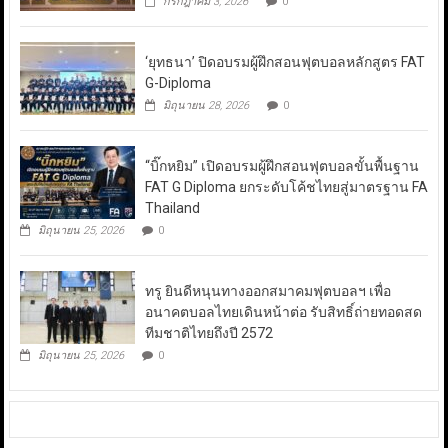
กรกฎาคม 3, 2026
0
‘ยุทธนา’ ปิดอบรมผู้ฝึกสอนฟุตบอลหลักสูตร FAT
G-Diploma
มิถุนายน 28, 2026
0
“บิ๊กหยิม” เปิดอบรมผู้ฝึกสอนฟุตบอลขั้นพื้นฐาน
FAT G Diploma ยกระดับโค้ชไทยสู่มาตรฐาน FA
Thailand
มิถุนายน 25, 2026
0
ทรู ยินดีหนุนทางออกสมาคมฟุตบอลฯ เพื่อ
อนาคตบอลไทยเดินหน้าต่อ รับสิทธิ์ถ่ายทอดสด
ทีมชาติไทยถึงปี 2572
มิถุนายน 25, 2026
0