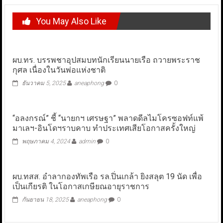
You May Also Like
ผบ.ทร. บรรพชาอุปสมบทนักเรียนนายเรือ ถวายพระราช
กุศล เนื่องในวันพ่อแห่งชาติ
ธันวาคม 5, 2025
aneaphong
0
“อลงกรณ์” ชี้ “นายกฯ เศรษฐา” พลาดดีลไมโครซอฟท์แพ้
มาเลฯ-อินโดฯราบคาบ ทำประเทศเสียโอกาสครั้งใหญ่
พฤษภาคม 4, 2024
admin
0
ผบ.ทสส. อำลากองทัพเรือ รล.ปิ่นเกล้า ยิงสลุต 19 นัด เพื่อ
เป็นเกียรติ ในโอกาสเกษียณอายุราชการ
กันยายน 18, 2025
aneaphong
0