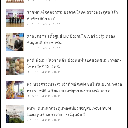
3:56 pm
05 ส.ค. 2026
ราชทัณฑ์ จัดกิจกรรมบริจาคโลหิต ถวายพระกุศล ‘เจ้า
ฟ้าพัชรกิติยาภา’
2:35 pm
04 ส.ค. 2026
ศาลยุติธรรม ตั้งศูนย์ CIC ป้องกันไซเบอร์ มุ่งคุ้มครอง
ข้อมูลคดี-ประชาชน
1:18 pm
04 ส.ค. 2026
ทำดีเพื่อแม่! “ลุงซานต้าเมืองนนท์” เปิดสอนขนมงาทอด-
ไข่หงส์ฟรี 12 ส.ค.นี้
9:38 am
04 ส.ค. 2026
ทร. บวงสรวงพระภูมิเจ้าที่ พิธีสงฆ์-เซ่นไหว้แม่ย่านางเรือ
พระราชพิธี เตรียมขบวนพยุหยาตราทางชลมารค
9:16 am
04 ส.ค. 2026
ททท. เดินหน้ากระตุ้นท่องเที่ยวผจญภัย Adventure
Luxury สร้างประสบการณ์สุดมันส์
7:53 am
04 ส.ค. 2026