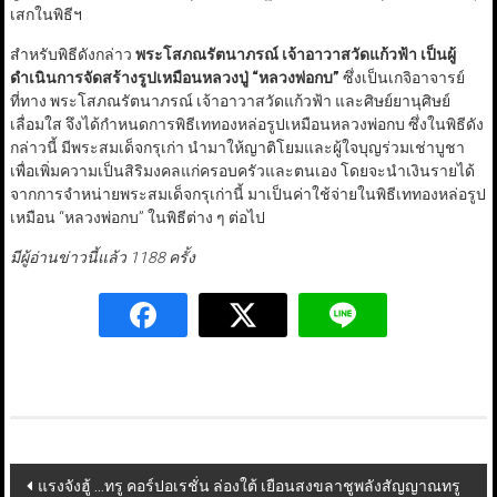
เสกในพิธีฯ
สำหรับพิธีดังกล่าว
พระโสภณรัตนาภรณ์ เจ้าอาวาสวัดแก้วฟ้า เป็นผู้
ดำเนินการจัดสร้างรูปเหมือนหลวงปู่ “หลวงพ่อกบ”
ซึ่งเป็นเกจิอาจารย์
ที่ทาง พระโสภณรัตนาภรณ์ เจ้าอาวาสวัดแก้วฟ้า และศิษย์ยานุศิษย์
เลื่อมใส จึงได้กำหนดการพิธีเททองหล่อรูปเหมือนหลวงพ่อกบ ซึ่งในพิธีดัง
กล่าวนี้ มีพระสมเด็จกรุเก่า นำมาให้ญาติโยมและผู้ใจบุญร่วมเช่าบูชา
เพื่อเพิ่มความเป็นสิริมงคลแก่ครอบครัวและตนเอง โดยจะนำเงินรายได้
จากการจำหน่ายพระสมเด็จกรุเก่านี้ มาเป็นค่าใช้จ่ายในพิธีเททองหล่อรูป
เหมือน “หลวงพ่อกบ” ในพิธีต่าง ๆ ต่อไป
มีผู้อ่านข่าวนี้แล้ว 1188 ครั้ง
Post
แรงจังฮู้ …ทรู คอร์ปอเรชั่น ล่องใต้ เยือนสงขลาชูพลังสัญญาณทรู