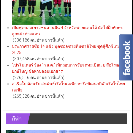
เปิดฟุตบอลเยาวชนสานฝัน 4 จังหวัดชายแดนใต้ คัดไปฝึกทักษะ
ลูกหนังต่างแดน
(336,186 คน อ่านข่าวนี้แล้ว)
ประกาศรายชื่อ 14 แข้ง ฟุตซอลชายทีมชาติไทย ชุดสู้ศึกซีเกมส์
2025
(307,458 คน อ่านข่าวนี้แล้ว)
โปรโมเตอร์ ร้อง “ก.ล.ต.” เพิกถอนการรับจดทะเบียน บ.สื่อโฆษณา
ยักษ์ใหญ่ ข้อหาปลอมเอกสาร
(276,516 คน อ่านข่าวนี้แล้ว)
ส.เรือใบ ต้อนรับ สหพันธ์เรือใบเอเชีย หารือพัฒนากีฬาเรือใบไทย-
เอเชีย
(265,328 คน อ่านข่าวนี้แล้ว)
กีฬา