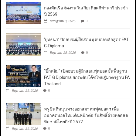
กองทัพเรือ จัดงานวันเกียรติยศกีฬานาวี ประจำ
ปี 2569
กรกฎาคม 3, 2026
0
‘ยุทธนา’ ปิดอบรมผู้ฝึกสอนฟุตบอลหลักสูตร FAT
G-Diploma
มิถุนายน 28, 2026
0
“บิ๊กหยิม” เปิดอบรมผู้ฝึกสอนฟุตบอลขั้นพื้นฐาน
FAT G Diploma ยกระดับโค้ชไทยสู่มาตรฐาน FA
Thailand
มิถุนายน 25, 2026
0
ทรู ยินดีหนุนทางออกสมาคมฟุตบอลฯ เพื่อ
อนาคตบอลไทยเดินหน้าต่อ รับสิทธิ์ถ่ายทอดสด
ทีมชาติไทยถึงปี 2572
มิถุนายน 25, 2026
0