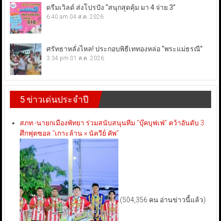
ดรีมเวิลด์ ส่งโปรปัง “สนุกสุดคุ้ม มา 4 จ่าย 3”
6:40 am
04 ส.ค. 2026
ศรัทธาหลั่งไหล! ประกอบพิธีเททองหล่อ “พระแม่ธรณี”
3:34 pm
01 ส.ค. 2026
5 ข่าวเด่นประจำปี
สภท.-นายกเมืองพัทยา ร่วมสนับสนุนทีม “บุ๊คบุฟเฟ่” คว้าอันดับ 3
ศึกฟุตซอล “เกาะล้าน × นัควีย์ คัพ”
(504,356 คน อ่านข่าวนี้แล้ว)