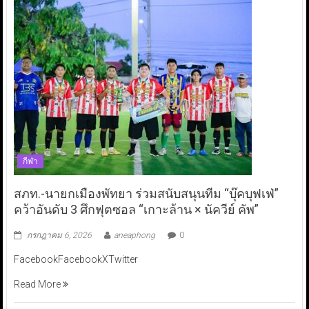
กีฬา
สภท.-นายกเมืองพัทยา ร่วมสนับสนุนทีม “บุ๊คบุฟเฟ่”
คว้าอันดับ 3 ศึกฟุตซอล “เกาะล้าน × นัควีย์ คัพ”
กรกฎาคม 6, 2026
aneaphong
0
FacebookFacebookXTwitter
Read More