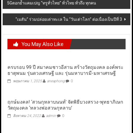
5Gตอกย้ำแคมเปญ “ทรูทั่วไทย” ทั่วไทย ทั่วถึง ทุกคน
navigation
“เมสัน” ร่วมปล่อยเต่าทะเล ใน “วันเต่าโลก” ต่อเนื่องเป็นปีที่ 3
You May Also Like
ครบรอบ 99 ปี สมาคมชาวอีสาน สร้างวัตถุมงคล องค์พระ
ธาตุพนม รุ่นดวงเศรษฐี และ รุ่นมหาบารมี-มหาเศรษฐี
พฤษภาคม 1, 2025
aneaphong
0
ฤกษ์มงคล! ‘สวนกุหลาบนนท์’ จัดพิธีบวงสรวง-พุทธาภิเษก
วัตถุมงคล ‘หลวงพ่อสวนกุหลาบ’
สิงหาคม 24, 2022
admin
0