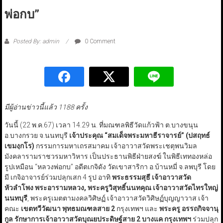
พ่อกบ”
Posted By: admin
0 Comment
มีผู้อ่านข่าวนี้แล้ว 1188 ครั้ง
วันนี้ (22 พ.ค.67) เวลา 14.29 น. ที่มณฑลพิธีวัดแก้วฟ้า ต.บางขนุน
อ.บางกรวย จ.นนทบุรี
เจ้าประคุณ “สมเด็จพระมหาธีราจารย์” (ปสฤทธ์
เขมงฺกโร)
กรรมการมหาเถรสมาคม เจ้าอาวาสวัดพระเชตุพนวิมล
มังคลารามราชวรมหาวิหาร เป็นประธานพิธีฝ่ายสงฆ์ ในพิธีเททองหล่อ
รูปเหมือน “หลวงพ่อกบ” อดีตเกจิดัง วัดเขาสาริกา อ.บ้านหมี่ จ.ลพบุรี โดย
มี เกจิอาจารย์ร่วมปลุกเสก 4 รูป อาทิ
พระธรรมสุธี เจ้าอาวาสวัด
หัวลำโพง พระอารามหลวง, พระครูวิสุทธิ์นนทคุณ เจ้าอาวาสวัดไทรใหญ่
นนทบุรี
, พระครูเมตตามงคลวิศิษฏ์ เจ้าอาวาสวัดวิศิษฏ์บุญญาวาส เจ้า
คณะ
เขตทวีวัฒนา พุทธมณฑลสาย 2
กรุงเทพฯ และ
พระครู อรรถกิจจานุ
กูล รักษาการเจ้าอาวาสวัดบุณยประดิษฐ์สาย 2 บางแค กรุงเทพฯ
ร่วมปลุก