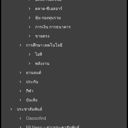
ตลาด-ซีเอสอาร์
หุ้น-กองทุนรวม
การเงิน การธนาคาร
ขายตรง
การศึกษา เทคโนโลยี
ไอที
พลังงาน
ยานยนต์
ประกัน
กีฬา
บันเทิง
ประชาสัมพันธ์
Classicfind
PR News – ข่าวประชาสัมพันธ์