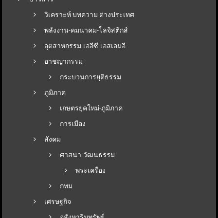
วิเคราะห์ บทความ ต่างประเทศ
พลังงาน-คมนาคม-โลจิสติกส์
อุตสาหกรรม-เออีซี-เอสเอมอี
อาชญากรรม
กระบวนการยุติธรรม
ภูมิภาค
เกษตรยุคใหม่-ภูมิภาค
การเมือง
สังคม
ศาสนา-วัฒนธรรม
พระเครื่อง
กทม
เศรษฐกิจ
อสังหาริมทรัพย์