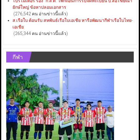
โปรโมเตอร์ ร้อง “ก.ล.ต.” เพิกถอนการรับจดทะเบียน บ.สื่อโฆษณา
ยักษ์ใหญ่ ข้อหาปลอมเอกสาร
(276,542 คน อ่านข่าวนี้แล้ว)
ส.เรือใบ ต้อนรับ สหพันธ์เรือใบเอเชีย หารือพัฒนากีฬาเรือใบไทย-
เอเชีย
(265,344 คน อ่านข่าวนี้แล้ว)
กีฬา