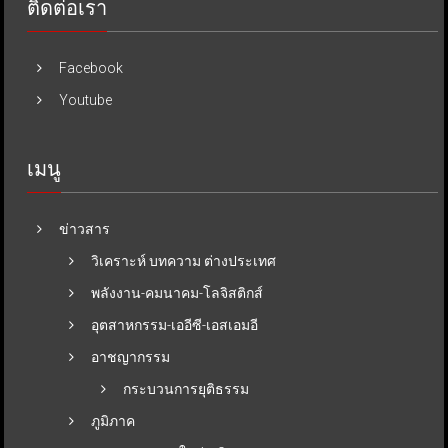
ติดต่อเรา
Facebook
Youtube
เมนู
ข่าวสาร
วิเคราะห์ บทความ ต่างประเทศ
พลังงาน-คมนาคม-โลจิสติกส์
อุตสาหกรรม-เออีซี-เอสเอมอี
อาชญากรรม
กระบวนการยุติธรรม
ภูมิภาค