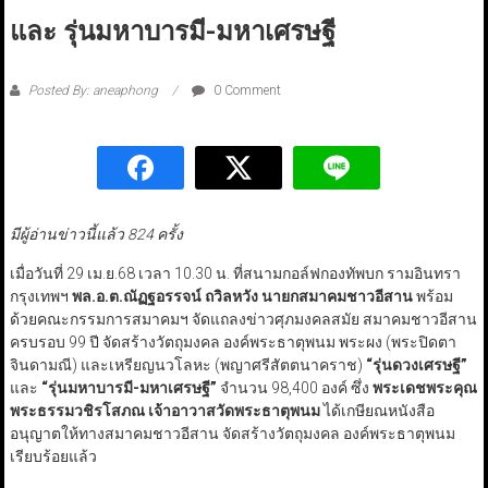
และ รุ่นมหาบารมี-มหาเศรษฐี
Posted By: aneaphong
0 Comment
มีผู้อ่านข่าวนี้แล้ว 824 ครั้ง
เมื่อวันที่ 29 เม.ย.68 เวลา 10.30 น. ที่สนามกอล์ฟกองทัพบก รามอินทรา
กรุงเทพฯ
พล.อ.ต.ณัฏฐอรรจน์ ถวิลหวัง นายกสมาคมชาวอีสาน
พร้อม
ด้วยคณะกรรมการสมาคมฯ จัดแถลงข่าวศุภมงคลสมัย สมาคมชาวอีสาน
ครบรอบ 99 ปี จัดสร้างวัตถุมงคล องค์พระธาตุพนม พระผง (พระปิดตา
จินดามณี) และเหรียญนวโลหะ (พญาศรีสัตตนาคราช)
“
รุ่นดวงเศรษฐี
”
และ
“
รุ่นมหาบารมี-มหาเศรษฐี
”
จำนวน 98,400 องค์ ซึ่ง
พระเดชพระคุณ
พระธรรมวชิรโสภณ เจ้าอาวาสวัดพระธาตุพนม
ได้เกษียณหนังสือ
อนุญาตให้ทางสมาคมชาวอีสาน จัดสร้างวัตถุมงคล องค์พระธาตุพนม
เรียบร้อยแล้ว