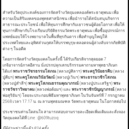
สำหรับวัตถุประสงค์ของการจัดสร้างวัตถุมงคลองค์พระธาตุพนม เพื่อ
ความเป็นสิริมงคลของพุทธศาสนิกชน เพื่อนำรายได้สนับสนุนกิจการ
สาธารณะประโยชน์ เพื่อให้ทุนการศึกษากับเยาวชนผู้ด้อยโอกาส เพื่อให้
ทุนการศึกษากับโรงเรียนปริยัติธรรมวัดพระธาตุพนม เพื่อซื้ออุปกรณ์การ
แพทย์มอบให้โรงพยาบาลในพื้นที่ทุรกันดาร เพื่อทำบุญใหญ่ให้
ประเทศไทยและอุทิศส่วนกุศลให้บรรพบุรุษ ตลอดจนผู้ล่วงลับจากภัยพิบัติ
ต่าง ๆ ในอดีต
โดยการจัดสร้างวัตถุมงคลในครั้งนี้ ได้รับเกียรติจากสุดยอด 7
เกจิอาจารย์ภาคอีสาน นั่งปรกปลุกเสกบริกรรมคาถามหาพุทธาภิเษก
ได้แก่
พระราชวัชรธรรมโสภณ
(หลวงปู่ศิลาฯ)
พระครูวินัยธรคีบ
(หลวง
ปู่คีบฯ)
พระครูโสภณวินัยวัฒน์
(หลวงปู่เวินฯ)
พระธรรมวชิรโสภณ
(หลวงปู่สำลีฯ)
พระครูโสภณธรรมคุณาภรณ์
(หลวงปู่ประเสริฐฯ)
พระ
ราชวัชราวิทยาคม
(หลวงพ่อต้อมฯ) และ
พระราชวชิรปัญญาภรณ์
(หลวง
พ่อสุริยันฯ) โดยจะประกอบพิธีมหาพุทธาภิเษก ในวันจันทร์ที่ 7 กรกฎาคม
2568 เวลา 17.17 น. ณ ลานพุทธมณฑล วัดพระธาตุพนม ในโอกาสต่อไป
ประชาชนท่านใดสนใจ สามารถสอบถามรายละเอียดเพิ่มเติมและสั่งจอง
วัตถุมงคลได้ที่ Line : @609tuzoq
มีผู้อ่านข่าวนี้แล้ว 824 ครั้ง