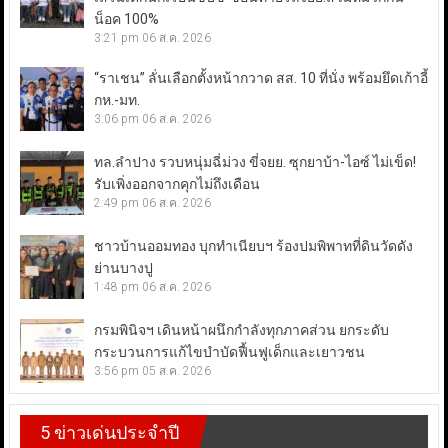
น็อค 100%
3:21 pm
06 ส.ค. 2026
“ราเชน” ลั่นเลือกตั้งหน้ากวาด สส. 10 ที่นั่ง พร้อมยึดเก้าอี้
กห.-มท.
3:06 pm
06 ส.ค. 2026
ทล.ลำปาง รวบหนุ่มฉี่ม่วง ขี่จยย. ซุกยาบ้า-ไอซ์ ไม่เข็ด!
รับเพิ่งออกจากคุกไม่ถึงเดือน
2:49 pm
06 ส.ค. 2026
ชาวบ้านออมทอง บุกทำเนียบฯ ร้องปมพิพาทที่ดินวัดดัง
ย่านบางปู
1:48 pm
06 ส.ค. 2026
กรมพินิจฯ เดินหน้าผนึกกำลังทุกภาคส่วน ยกระดับ
กระบวนการแก้ไขบำบัดฟื้นฟูเด็กและเยาวชน
3:56 pm
05 ส.ค. 2026
5 ข่าวเด่นประจำปี