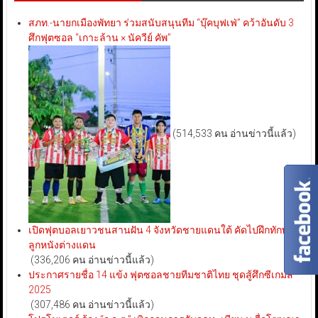
สภท.-นายกเมืองพัทยา ร่วมสนับสนุนทีม “บุ๊คบุฟเฟ่” คว้าอันดับ 3
ศึกฟุตซอล “เกาะล้าน × นัควีย์ คัพ”
(514,533 คน อ่านข่าวนี้แล้ว)
เปิดฟุตบอลเยาวชนสานฝัน 4 จังหวัดชายแดนใต้ คัดไปฝึกทักษะ
ลูกหนังต่างแดน
(336,206 คน อ่านข่าวนี้แล้ว)
ประกาศรายชื่อ 14 แข้ง ฟุตซอลชายทีมชาติไทย ชุดสู้ศึกซีเกมส์
2025
(307,486 คน อ่านข่าวนี้แล้ว)