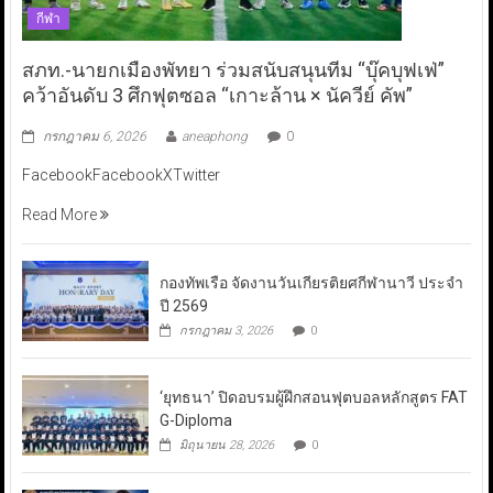
กีฬา
สภท.-นายกเมืองพัทยา ร่วมสนับสนุนทีม “บุ๊คบุฟเฟ่”
คว้าอันดับ 3 ศึกฟุตซอล “เกาะล้าน × นัควีย์ คัพ”
กรกฎาคม 6, 2026
aneaphong
0
FacebookFacebookXTwitter
Read More
กองทัพเรือ จัดงานวันเกียรติยศกีฬานาวี ประจำ
ปี 2569
กรกฎาคม 3, 2026
0
‘ยุทธนา’ ปิดอบรมผู้ฝึกสอนฟุตบอลหลักสูตร FAT
G-Diploma
มิถุนายน 28, 2026
0