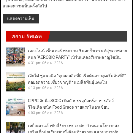
แสดงความเห็นครั้งถัดไป
สยาม อัพเดท
เดอะไนน์ เซ็นเตอร์ พระราม 9 ตอกย้ำเทรนด์สุขภาพสาย
สนุก ‘AEROBIC PARTY’ เบิร์นแคลอรีเผาผลาญไขมัน
4:31 pm
06 ส.ค. 2026
เจียไต๋ ชูแนวคิด “ทุกผลผลิตที่ดี เริ่มต้นจากจุดเริ่มต้นที่ดี”
ต่อยอดความเชี่ยวชาญด้านเมล็ดพันธุ์แตงโม
4:13 pm
06 ส.ค. 2026
CPPC จับมือ SCGC เปิดตัวบรรจุภัณฑ์อาหารสัตว์
รีไซเคิล ชนิด Food Grade รายแรกในอาเซียน
4:03 pm
06 ส.ค. 2026
เหยื่อเมาแล้วขับจี้ ! กระทรวง ศธ. กำหนดนโยบายส่ง
เสริมเด็กนักเรียนขับขี่-ซ้อนท้ายรถจยย.สวมหมวกกัน