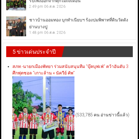
รับเพิ่งออกจากคุกไม่ถึงเดือน
2:49 pm
06 ส.ค. 2026
ชาวบ้านออมทอง บุกทำเนียบฯ ร้องปมพิพาทที่ดินวัดดัง
ย่านบางปู
1:48 pm
06 ส.ค. 2026
5 ข่าวเด่นประจำปี
สภท.-นายกเมืองพัทยา ร่วมสนับสนุนทีม “บุ๊คบุฟเฟ่” คว้าอันดับ 3
ศึกฟุตซอล “เกาะล้าน × นัควีย์ คัพ”
(533,785 คน อ่านข่าวนี้แล้ว)