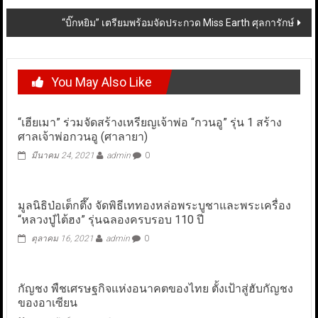
“บิ๊กหยิม”​ เตรียมพร้อมจัดประกวด​ Miss Earth ศุลการักษ์
You May Also Like
“เฮียเมา” ร่วมจัดสร้างเหรียญเจ้าพ่อ “กวนอู” รุ่น 1 สร้าง
ศาลเจ้าพ่อกวนอู (ศาลายา)
มีนาคม 24, 2021
admin
0
มูลนิธิป่อเต็กตึ๊ง จัดพิธีเททองหล่อพระบูชาและพระเครื่อง
“หลวงปู่ไต้ฮง” รุ่นฉลองครบรอบ 110 ปี
ตุลาคม 16, 2021
admin
0
กัญชง พืชเศรษฐกิจแห่งอนาคตของไทย ตั้งเป้าสู่ฮับกัญชง
ของอาเซียน