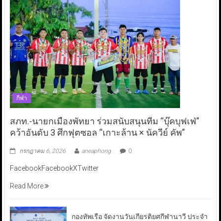
กีฬา
สภท.-นายกเมืองพัทยา ร่วมสนับสนุนทีม “บุ๊คบุฟเฟ่”
คว้าอันดับ 3 ศึกฟุตซอล “เกาะล้าน × นัควีย์ คัพ”
กรกฎาคม 6, 2026
aneaphong
0
FacebookFacebookXTwitter
Read More
กองทัพเรือ จัดงานวันเกียรติยศกีฬานาวี ประจำ