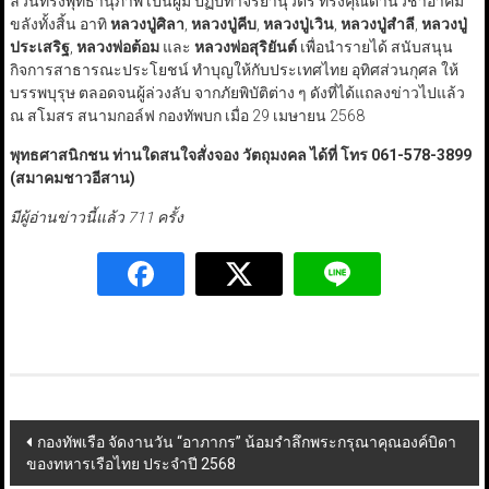
ล้วนทรงพุทธานุภาพ เป็นผู้มี ปฏิปทาจริยานุวัตร ทรงคุณด้านวิชาอาคม
ขลังทั้งสิ้น อาทิ
หลวงปู่ศิลา
,
หลวงปู่คีบ
,
หลวงปู่เวิน
,
หลวงปู่สำลี
,
หลวงปู่
ประเสริฐ
,
หลวงพ่อต้อม
และ
หลวงพ่อสุริยันต์
เพื่อนำรายได้ สนับสนุน
กิจการสาธารณะประโยชน์ ทำบุญให้กับประเทศไทย อุทิศส่วนกุศล ให้
บรรพบุรุษ ตลอดจนผู้ล่วงลับ จากภัยพิบัติต่าง ๆ ดังที่ได้แถลงข่าวไปแล้ว
ณ สโมสร สนามกอล์ฟ กองทัพบก เมื่อ 29 เมษายน 2568
พุทธศาสนิกชน ท่านใดสนใจสั่งจอง วัตถุมงคล ได้ที่ โทร
061-578-3899
(
สมาคมชาวอีสาน)
มีผู้อ่านข่าวนี้แล้ว 711 ครั้ง
Post
กองทัพเรือ จัดงานวัน “อาภากร” น้อมรำลึกพระกรุณาคุณองค์บิดา
ของทหารเรือไทย ประจำปี 2568
navigation