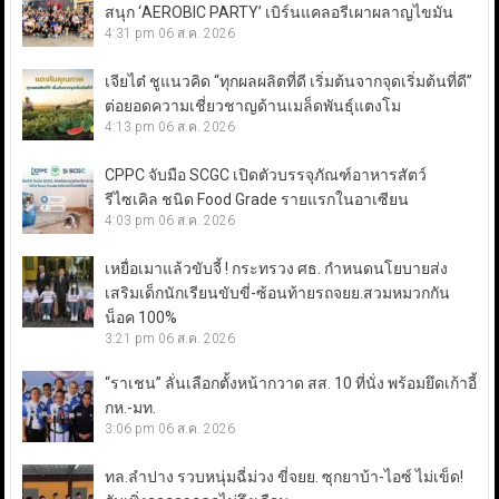
สนุก ‘AEROBIC PARTY’ เบิร์นแคลอรีเผาผลาญไขมัน
4:31 pm
06 ส.ค. 2026
เจียไต๋ ชูแนวคิด “ทุกผลผลิตที่ดี เริ่มต้นจากจุดเริ่มต้นที่ดี”
ต่อยอดความเชี่ยวชาญด้านเมล็ดพันธุ์แตงโม
4:13 pm
06 ส.ค. 2026
CPPC จับมือ SCGC เปิดตัวบรรจุภัณฑ์อาหารสัตว์
รีไซเคิล ชนิด Food Grade รายแรกในอาเซียน
4:03 pm
06 ส.ค. 2026
เหยื่อเมาแล้วขับจี้ ! กระทรวง ศธ. กำหนดนโยบายส่ง
เสริมเด็กนักเรียนขับขี่-ซ้อนท้ายรถจยย.สวมหมวกกัน
น็อค 100%
3:21 pm
06 ส.ค. 2026
“ราเชน” ลั่นเลือกตั้งหน้ากวาด สส. 10 ที่นั่ง พร้อมยึดเก้าอี้
กห.-มท.
3:06 pm
06 ส.ค. 2026
ทล.ลำปาง รวบหนุ่มฉี่ม่วง ขี่จยย. ซุกยาบ้า-ไอซ์ ไม่เข็ด!