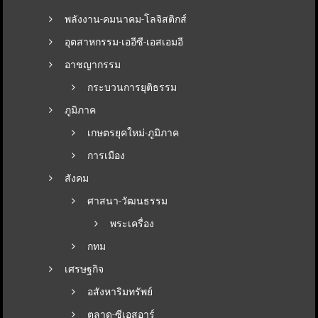
พลังงาน-คมนาคม-โลจิสติกส์
อุตสาหกรรม-เออีซี-เอสเอมอี
อาชญากรรม
กระบวนการยุติธรรม
ภูมิภาค
เกษตรยุคใหม่-ภูมิภาค
การเมือง
สังคม
ศาสนา-วัฒนธรรม
พระเครื่อง
กทม
เศรษฐกิจ
อสังหาริมทรัพย์
ตลาด-ซีเอสอาร์