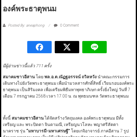
องค์พระธาตุพนม
Posted By: aneaphong
0 Comment
มีผู้อ่านข่าวนี้แล้ว 711 ครั้ง
สมาคมชาวอีสาน
โดย
พล.อ.ต.ณัฏฐอรรจน์ ถวิลหวัง
นำคณะกรรมการ
เดินทางไปยังวัดพระธาตุพนม เพื่อนำมวลสารศักดิ์สิทธิ์ เวียนรอบองค์พระ
ธาตุพนม เป็นสิริมงคล เพื่อเตรียมพิธีมหาพุทธาภิเษก ครั้งยิ่งใหญ่ วันที่ 7
เดือน 7 กรกฎาคม 2568 เวลา 17.00 น. ณ พุทธมนฑล วัดพระธาตุพนม
ทั้งนี้
สมาคมชาวอีสาน
ได้จัดสร้างวัตถุมงคล องค์พระธาตุพนม มีทั้ง
เหรียญ และ พระปิดตา จินดามณี, เหรียญนวโลหะ พญาศรีสัตตา
นาคราช รุ่น
“
มหาบารมี-มหาเศรษฐี
”
โดยเกจิอาจารย์ ภาคอีสาน 7 รูป