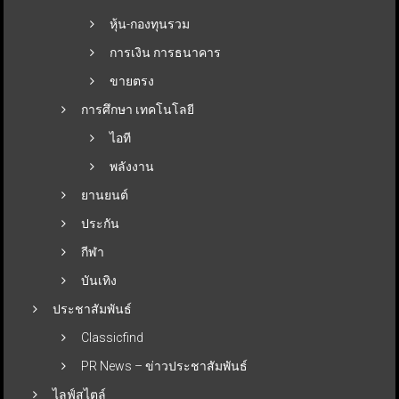
หุ้น-กองทุนรวม
การเงิน การธนาคาร
ขายตรง
การศึกษา เทคโนโลยี
ไอที
พลังงาน
ยานยนต์
ประกัน
กีฬา
บันเทิง
ประชาสัมพันธ์
Classicfind
PR News – ข่าวประชาสัมพันธ์
ไลฟ์สไตล์