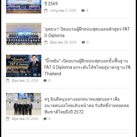
ปี 2569
กรกฎาคม 3, 2026
0
‘ยุทธนา’ ปิดอบรมผู้ฝึกสอนฟุตบอลหลักสูตร FAT
G-Diploma
มิถุนายน 28, 2026
0
“บิ๊กหยิม” เปิดอบรมผู้ฝึกสอนฟุตบอลขั้นพื้นฐาน
FAT G Diploma ยกระดับโค้ชไทยสู่มาตรฐาน FA
Thailand
มิถุนายน 25, 2026
0
ทรู ยินดีหนุนทางออกสมาคมฟุตบอลฯ เพื่อ
อนาคตบอลไทยเดินหน้าต่อ รับสิทธิ์ถ่ายทอดสด
ทีมชาติไทยถึงปี 2572
มิถุนายน 25, 2026
0