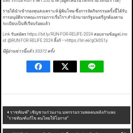
และ Virtual Run ราคา 550 บาท (อยู่ที่ไหนในโลกก็ร่วมวิ่งกับเราได้)
รายได้นำเข้ากองทุนสงเคราะห์ ผู้พ้นโทษ ซึ่งการจัดกิจกรรมครั้งนี้ได้รับ
การอนุมัติจากคณะกรรมการเรี่ยไรฯ สำนักนายกรัฐมนตรีถูกต้องตาม
ระเบียบเป็นที่เรียบร้อยแล้ว
Link รับสมัคร https://bit.ly/RUN-FOR-RELIFE-2024 สอบถามข้อมูลLine
id :@RUN FOR RELIFE 2024 ลิ้งก์ –>https://lin.ee/gCk0S1y
มีผู้อ่านข่าวนี้แล้ว 33372 ครั้ง
Post
ราชทัณฑ์” เชิญชวนร่วมงาน มหกรรมรวมพลคนหลังกำแพง
“ราชทัณฑ์แก้ไข คนไทยให้โอกาส”
navigation