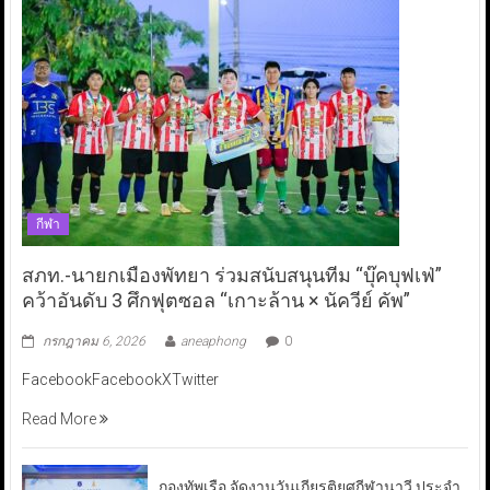
กีฬา
สภท.-นายกเมืองพัทยา ร่วมสนับสนุนทีม “บุ๊คบุฟเฟ่”
คว้าอันดับ 3 ศึกฟุตซอล “เกาะล้าน × นัควีย์ คัพ”
กรกฎาคม 6, 2026
aneaphong
0
FacebookFacebookXTwitter
Read More
กองทัพเรือ จัดงานวันเกียรติยศกีฬานาวี ประจำ