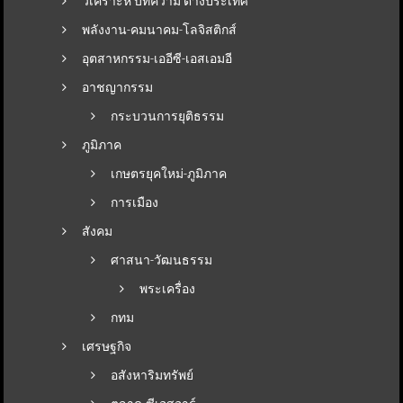
วิเคราะห์ บทความ ต่างประเทศ
พลังงาน-คมนาคม-โลจิสติกส์
อุตสาหกรรม-เออีซี-เอสเอมอี
อาชญากรรม
กระบวนการยุติธรรม
ภูมิภาค
เกษตรยุคใหม่-ภูมิภาค
การเมือง
สังคม
ศาสนา-วัฒนธรรม
พระเครื่อง
กทม
เศรษฐกิจ
อสังหาริมทรัพย์