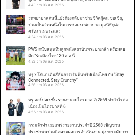
4:43 pm
08 ส.ค. 2026
รถพยาบาลคันนี้…ยังต้องกลับมาช่วยชีวิตผู้คน ขอเชิญ
ร่วมเป็นส่วนหนึ่งในการซ่อมรถพยาบาล มูลนิธิกุศล
ศรัทธา อ.พระแสง
4:34 pm
08 ส.ค. 2026
PWS สนับสนุนทีมลูกหนังสถาบันพระปกเกล้า พร้อมลุย
ศึก “รักเมืองไทย” 30 ส.ค.นี้
4:32 pm
08 ส.ค. 2026
ทรู x โก๋แก่ เติมสีสันการเริ่มต้นทริปเมืองไทย กับ “Stay
Connected, Stay Crunchy”
4:28 pm
08 ส.ค. 2026
ทรู คอร์ปอเรชั่น รายงานงบไตรมาส 2/2569 ทำกำไรต่อ
เนื่องเป็นไตรมาสที่ 6
4:26 pm
08 ส.ค. 2026
กรมเจ้าท่า เผยแพร่รายงานประจำปี 2568 เชิญชวน
ประชาชนร่วมติดตามผลการดำเนินงาน มุ่งยกระดับการ