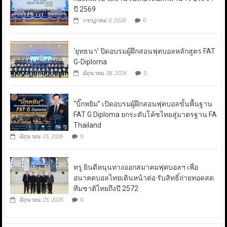
ปี 2569
กรกฎาคม 3, 2026
0
‘ยุทธนา’ ปิดอบรมผู้ฝึกสอนฟุตบอลหลักสูตร FAT
G-Diploma
มิถุนายน 28, 2026
0
“บิ๊กหยิม” เปิดอบรมผู้ฝึกสอนฟุตบอลขั้นพื้นฐาน
FAT G Diploma ยกระดับโค้ชไทยสู่มาตรฐาน FA
Thailand
มิถุนายน 25, 2026
0
ทรู ยินดีหนุนทางออกสมาคมฟุตบอลฯ เพื่อ
อนาคตบอลไทยเดินหน้าต่อ รับสิทธิ์ถ่ายทอดสด
ทีมชาติไทยถึงปี 2572
มิถุนายน 25, 2026
0