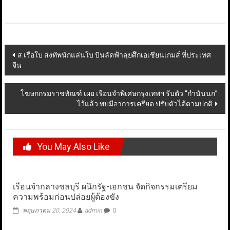
Post
ส.เรือใบ ส่งทัพนักแล่นใบ บินลัดฟ้าลุยศึกเอเชียนเกมส์ ที่ประเทศ
จีน
navigation
โฆษกกรมราชทัณฑ์ เผย เรือนจำพิเศษกรุงเทพฯ รับตัว “กำนันนก”
ไว้แล้ว พบมีอาการเครียด ปรับตัวได้ตามปกติ
You May Also Like
เรือนจำกลางชลบุรี ผนึกรัฐ-เอกชน จัดกิจกรรมเตรียม
ความพร้อมก่อนปล่อยผู้ต้องขัง
พฤษภาคม 20, 2024
admin
0