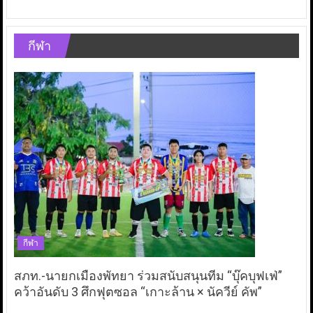
กีฬา
กีฬา
สภท.-นายกเมืองพัทยา ร่วมสนับสนุนทีม “บุ๊คบุฟเฟ่”
คว้าอันดับ 3 ศึกฟุตซอล “เกาะล้าน × นัควีย์ คัพ”