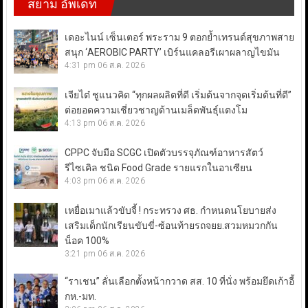
สยาม อัพเดท
เดอะไนน์ เซ็นเตอร์ พระราม 9 ตอกย้ำเทรนด์สุขภาพสาย
สนุก ‘AEROBIC PARTY’ เบิร์นแคลอรีเผาผลาญไขมัน
4:31 pm
06 ส.ค. 2026
เจียไต๋ ชูแนวคิด “ทุกผลผลิตที่ดี เริ่มต้นจากจุดเริ่มต้นที่ดี”
ต่อยอดความเชี่ยวชาญด้านเมล็ดพันธุ์แตงโม
4:13 pm
06 ส.ค. 2026
CPPC จับมือ SCGC เปิดตัวบรรจุภัณฑ์อาหารสัตว์
รีไซเคิล ชนิด Food Grade รายแรกในอาเซียน
4:03 pm
06 ส.ค. 2026
เหยื่อเมาแล้วขับจี้ ! กระทรวง ศธ. กำหนดนโยบายส่ง
เสริมเด็กนักเรียนขับขี่-ซ้อนท้ายรถจยย.สวมหมวกกัน
น็อค 100%
3:21 pm
06 ส.ค. 2026
“ราเชน” ลั่นเลือกตั้งหน้ากวาด สส. 10 ที่นั่ง พร้อมยึดเก้าอี้
กห.-มท.