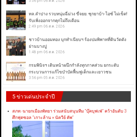
3:06 pm
06 ส.ค. 2026
ทล.ลำปาง รวบหนุ่มฉี่ม่วง ขี่จยย. ซุกยาบ้า-ไอซ์ ไม่เข็ด!
รับเพิ่งออกจากคุกไม่ถึงเดือน
2:49 pm
06 ส.ค. 2026
ชาวบ้านออมทอง บุกทำเนียบฯ ร้องปมพิพาทที่ดินวัดดัง
ย่านบางปู
1:48 pm
06 ส.ค. 2026
กรมพินิจฯ เดินหน้าผนึกกำลังทุกภาคส่วน ยกระดับ
กระบวนการแก้ไขบำบัดฟื้นฟูเด็กและเยาวชน
3:56 pm
05 ส.ค. 2026
5 ข่าวเด่นประจำปี
สภท.-นายกเมืองพัทยา ร่วมสนับสนุนทีม “บุ๊คบุฟเฟ่” คว้าอันดับ 3
ศึกฟุตซอล “เกาะล้าน × นัควีย์ คัพ”