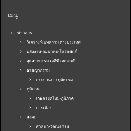
เมนู
ข่าวสาร
วิเคราะห์ บทความ ต่างประเทศ
พลังงาน-คมนาคม-โลจิสติกส์
อุตสาหกรรม-เออีซี-เอสเอมอี
อาชญากรรม
กระบวนการยุติธรรม
ภูมิภาค
เกษตรยุคใหม่-ภูมิภาค
การเมือง
สังคม
ศาสนา-วัฒนธรรม