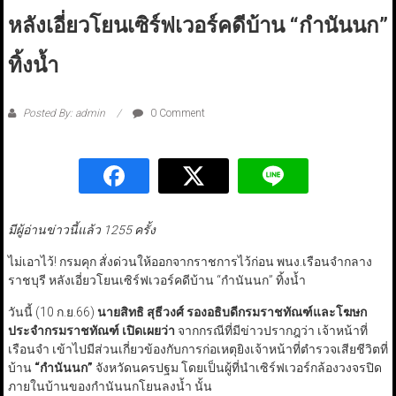
หลังเอี่ยวโยนเซิร์ฟเวอร์คดีบ้าน “กำนันนก”
ทิ้งน้ำ
Posted By: admin
0 Comment
มีผู้อ่านข่าวนี้แล้ว 1255 ครั้ง
ไม่เอาไว้! กรมคุก สั่งด่วนให้ออกจากราชการไว้ก่อน พนง.เรือนจำกลาง
ราชบุรี หลังเอี่ยวโยนเซิร์ฟเวอร์คดีบ้าน “กำนันนก” ทิ้งน้ำ
วันนี้ (10 ก.ย.66)
นายสิทธิ สุธีวงศ์ รองอธิบดีกรมราชทัณฑ์และโฆษก
ประจำกรมราชทัณฑ์ เปิดเผยว่า
จากกรณีที่มีข่าวปรากฎว่า เจ้าหน้าที่
เรือนจำ เข้าไปมีส่วนเกี่ยวข้องกับการก่อเหตุยิงเจ้าหน้าที่ตำรวจเสียชีวิตที่
บ้าน
“
กำนันนก
”
จังหวัดนครปฐม โดยเป็นผู้ที่นำเซิร์ฟเวอร์กล้องวงจรปิด
ภายในบ้านของกำนันนกโยนลงน้ำ นั้น