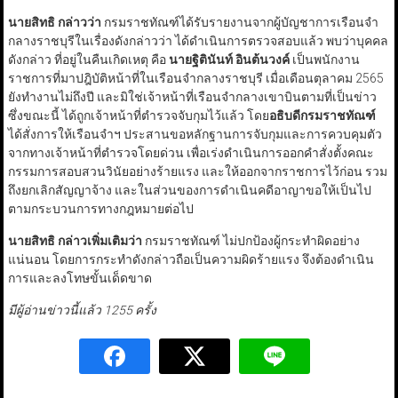
นายสิทธิ กล่าวว่า
กรมราชทัณฑ์ได้รับรายงานจากผู้บัญชาการเรือนจำ
กลางราชบุรีในเรื่องดังกล่าวว่า ได้ดำเนินการตรวจสอบแล้ว พบว่าบุคคล
ดังกล่าว ที่อยู่ในคืนเกิดเหตุ คือ
นายฐิตินันท์ อินต้นวงค์
เป็นพนักงาน
ราชการที่มาปฎิบัติหน้าที่ในเรือนจำกลางราชบุรี เมื่อเดือนตุลาคม 2565
ยังทำงานไม่ถึงปี และมิใช่เจ้าหน้าที่เรือนจำกลางเขาบินตามที่เป็นข่าว
ซึ่งขณะนี้ ได้ถูกเจ้าหน้าที่ตำรวจจับกุมไว้แล้ว โดย
อธิบดีกรมราชทัณฑ์
ได้สั่งการให้เรือนจำฯ ประสานขอหลักฐานการจับกุมและการควบคุมตัว
จากทางเจ้าหน้าที่ตำรวจโดยด่วน เพื่อเร่งดำเนินการออกคำสั่งตั้งคณะ
กรรมการสอบสวนวินัยอย่างร้ายแรง และให้ออกจากราชการไว้ก่อน รวม
ถึงยกเลิกสัญญาจ้าง และในส่วนของการดำเนินคดีอาญาขอให้เป็นไป
ตามกระบวนการทางกฎหมายต่อไป
นายสิทธิ กล่าวเพิ่มเติมว่า
กรมราชทัณฑ์ ไม่ปกป้องผู้กระทำผิดอย่าง
แน่นอน โดยการกระทำดังกล่าวถือเป็นความผิดร้ายแรง จึงต้องดำเนิน
การและลงโทษขั้นเด็ดขาด
มีผู้อ่านข่าวนี้แล้ว 1255 ครั้ง