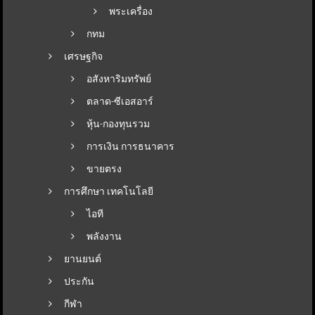
พระเครื่อง
กทม
เศรษฐกิจ
อสังหาริมทรัพย์
ตลาด-ซีเอสอาร์
หุ้น-กองทุนรวม
การเงิน การธนาคาร
ขายตรง
การศึกษา เทคโนโลยี
ไอที
พลังงาน
ยานยนต์
ประกัน
กีฬา