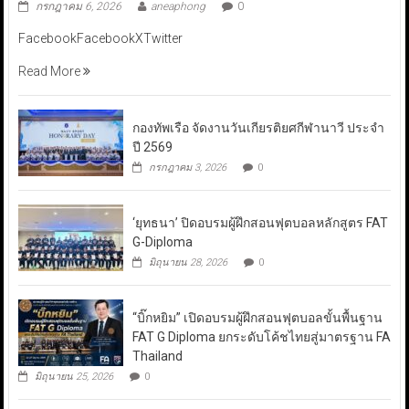
กรกฎาคม 6, 2026
aneaphong
0
FacebookFacebookXTwitter
Read More
กองทัพเรือ จัดงานวันเกียรติยศกีฬานาวี ประจำ
ปี 2569
กรกฎาคม 3, 2026
0
‘ยุทธนา’ ปิดอบรมผู้ฝึกสอนฟุตบอลหลักสูตร FAT
G-Diploma
มิถุนายน 28, 2026
0
“บิ๊กหยิม” เปิดอบรมผู้ฝึกสอนฟุตบอลขั้นพื้นฐาน
FAT G Diploma ยกระดับโค้ชไทยสู่มาตรฐาน FA
Thailand
มิถุนายน 25, 2026
0