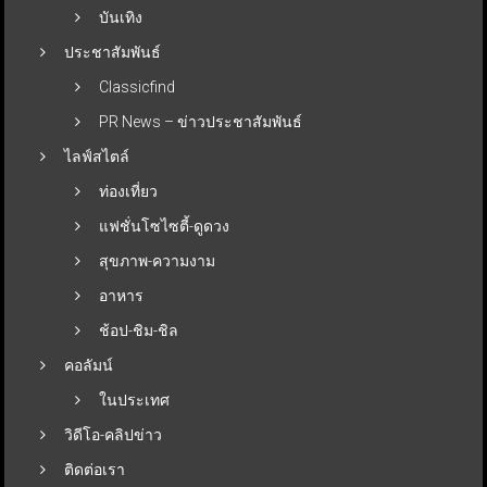
บันเทิง
ประชาสัมพันธ์
Classicfind
PR News – ข่าวประชาสัมพันธ์
ไลฟ์สไตล์
ท่องเที่ยว
แฟชั่นโซไซตี้-ดูดวง
สุขภาพ-ความงาม
อาหาร
ช้อป-ชิม-ชิล
คอลัมน์
ในประเทศ
วิดีโอ-คลิปข่าว
ติดต่อเรา