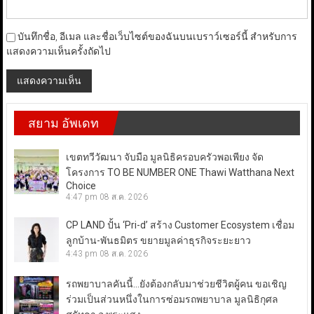
บันทึกชื่อ, อีเมล และชื่อเว็บไซต์ของฉันบนเบราว์เซอร์นี้ สำหรับการ
แสดงความเห็นครั้งถัดไป
สยาม อัพเดท
เขตทวีวัฒนา จับมือ มูลนิธิครอบครัวพอเพียง จัด
โครงการ TO BE NUMBER ONE Thawi Watthana Next
Choice
4:47 pm
08 ส.ค. 2026
CP LAND ปั้น ‘Pri-d’ สร้าง Customer Ecosystem เชื่อม
ลูกบ้าน-พันธมิตร ขยายมูลค่าธุรกิจระยะยาว
4:43 pm
08 ส.ค. 2026
รถพยาบาลคันนี้…ยังต้องกลับมาช่วยชีวิตผู้คน ขอเชิญ
ร่วมเป็นส่วนหนึ่งในการซ่อมรถพยาบาล มูลนิธิกุศล