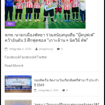
กีฬา
สภท.-นายกเมืองพัทยา ร่วมสนับสนุนทีม “บุ๊คบุฟเฟ่”
คว้าอันดับ 3 ศึกฟุตซอล “เกาะล้าน × นัควีย์ คัพ”
กรกฎาคม 6, 2026
aneaphong
0
FacebookFacebookXTwitter
Read More
กองทัพเรือ จัดงานวันเกียรติยศกีฬานาวี ประจำ
ปี 2569
กรกฎาคม 3, 2026
0
‘ยุทธนา’ ปิดอบรมผู้ฝึกสอนฟุตบอลหลักสูตร FAT