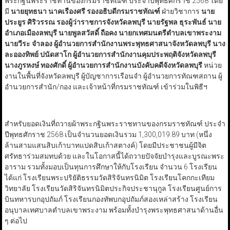
พระกฐินพระราชทานของกรมราชทัณฑ์ ประจำปีพุทธศักราช 2568 โดย
มี
นายยุทธนา นาคเรืองศรี รองอธิบดีกรมราชทัณฑ์
ฝ่ายวิชาการ
นาย
ประยูร ศิริวรรณ รองผู้ว่าราชการจังหวัดลพบุรี นายรัฐพล ธุระพันธ์ นาย
อำเภอเมืองลพบุรี นายพูลสวัสดิ์ ถือคง นายกเทศมนตรีตำบลเขาพระงาม
นายวีระ จำลอง ผู้อำนวยการสำนักงานพระพุทธศาสนาจังหวัดลพบุรี นาง
ละอองทิพย์ ปนัดสาโก ผู้อำนวยการสำนักงานคุมประพฤติจังหวัดลพบุรี
นางภูรหงษ์ ทองศักดิ์ ผู้อำนวยการสำนักงานบังคับคดีจังหวัดลพบุรี
หน่วย
งานในพื้นที่จังหวัดลพบุรี ผู้บัญชาการเรือนจำ ผู้อำนวยการทัณฑสถาน ผู้
อำนวยการสำนัก/กอง และเจ้าหน้าที่กรมราชทัณฑ์ เข้าร่วมในพิธีฯ
สำหรับยอดเงินที่ถวายผ้าพระกฐินพระราชทานของกรมราชทัณฑ์ ประจำ
ปีพุทธศักราช 2568 เป็นจำนวนยอดเงินรวม 1,300,019.89 บาท (หนึ่ง
ล้านสามแสนสิบเก้าบาทแปดสิบเก้าสตางค์) โดยมีประชาชนผู้มีจิต
ศรัทธาร่วมสมทบด้วย และในโอกาสนี้ได้ถวายปัจจัยบำรุงและบูรณะพระ
อาราม รวมทั้งมอบเป็นทุนการศึกษาให้กับโรงเรียน จำนวน 6 โรงเรียน
ได้แก่ โรงเรียนพระปริยัติธรรมวัดสิริจันทรนิมิต โรงเรียนโคกกะเทียม
วิทยาลัย โรงเรียนวัดสิริจันทรนิมิตประกิจประชานุกูล โรงเรียนศูนย์การ
บินทหารบกอุปถัมภ์ โรงเรียนกองทัพบกอุปถัมภ์สองเหล่าสร้าง โรงเรียน
อนุบาลเทศบาลตำบลเขาพระงาม พร้อมทั้งบำรุงพระพุทธศาสนาด้านอื่น
ๆ ต่อไป