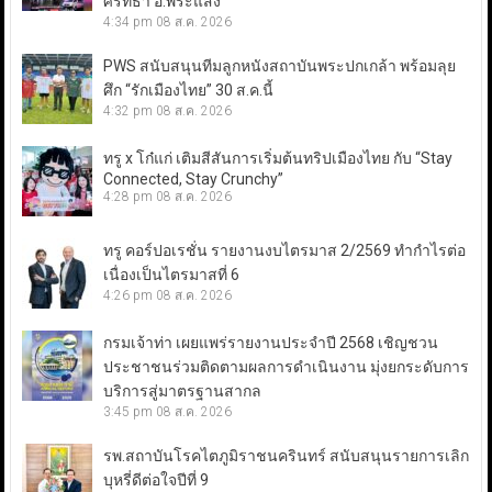
ศรัทธา อ.พระแสง
4:34 pm
08 ส.ค. 2026
PWS สนับสนุนทีมลูกหนังสถาบันพระปกเกล้า พร้อมลุย
ศึก “รักเมืองไทย” 30 ส.ค.นี้
4:32 pm
08 ส.ค. 2026
ทรู x โก๋แก่ เติมสีสันการเริ่มต้นทริปเมืองไทย กับ “Stay
Connected, Stay Crunchy”
4:28 pm
08 ส.ค. 2026
ทรู คอร์ปอเรชั่น รายงานงบไตรมาส 2/2569 ทำกำไรต่อ
เนื่องเป็นไตรมาสที่ 6
4:26 pm
08 ส.ค. 2026
กรมเจ้าท่า เผยแพร่รายงานประจำปี 2568 เชิญชวน
ประชาชนร่วมติดตามผลการดำเนินงาน มุ่งยกระดับการ
บริการสู่มาตรฐานสากล
3:45 pm
08 ส.ค. 2026
รพ.สถาบันโรคไตภูมิราชนครินทร์ สนับสนุนรายการเลิก
บุหรี่ดีต่อใจปีที่ 9