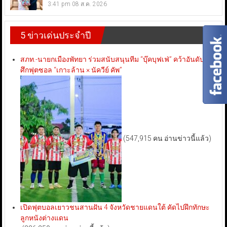
3:41 pm
08 ส.ค. 2026
5 ข่าวเด่นประจำปี
สภท.-นายกเมืองพัทยา ร่วมสนับสนุนทีม “บุ๊คบุฟเฟ่” คว้าอันดับ 3
ศึกฟุตซอล “เกาะล้าน × นัควีย์ คัพ”
(547,915 คน อ่านข่าวนี้แล้ว)
เปิดฟุตบอลเยาวชนสานฝัน 4 จังหวัดชายแดนใต้ คัดไปฝึกทักษะ
ลูกหนังต่างแดน