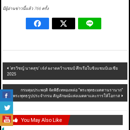
มีผู้อ่านข่าวนี้แล้ว 766 ครั้ง
Post
‘ศรวิชญ์ นาคสุข’ เจ๋ง! ผงาดคว้าแชมป์ ศึกเรือใบชิงแชมป์เอเชีย
2025
navigation
กรมคุมประพฤติ จัดพิธีเททองหล่อ “พระพุทธเมตตานรานาถ”
พระพุทธรูปประจำกรม สัญลักษณ์แห่งเมตตาและการให้โอกาส
You May Also Like