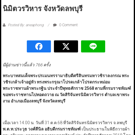
นิมิตวรวิหาร จังหวัดลพบุรี
Posted By: aneaphong
0 Comment
มีผู้อ่านข่าวนี้แล้ว 766 ครั้ง
พระบาทสมเด็จพระปรเมนทรรามาธิบดีศรีสินทรมหาวชิราลงกรณ พระ
วชิรเกล้าเจ้าอยู่หัว ทรงพระกรุณาโปรดเกล้าโปรดกระหม่อม
พระราชทานผ้าพระกฐิน ประจำปีพุทธศักราช 2568 ตามที่กรมราชทัณฑ์
ขอพระราชทานไปทอดถวาย ณ วัดสิริจันทรนิมิตวรวิหาร
ตำบลเขาพระ
งาม อำเภอเมืองลพบุรี จังหวัดลพบุรี
เมื่อเวลา 14.00 น. วันที่ 31 ต.ค.68 ที่วัดสิริจันทรนิมิตรวรวิหาร จ.ลพบุรี
พ.ต.ท.ประวุธ วงศ์สีนิล อธิบดีกรมราชทัณฑ์
เป็นประธานในพิธีถวายผ้า